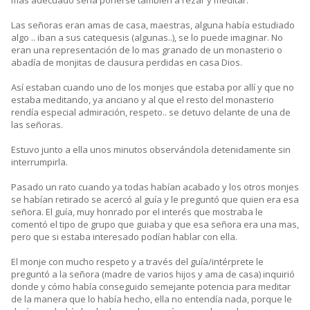
mas adecuado sería ponerse también a rezar y meditar.
Las señoras eran amas de casa, maestras, alguna había estudiado
algo .. iban a sus catequesis (algunas..), se lo puede imaginar. No
eran una representación de lo mas granado de un monasterio o
abadía de monjitas de clausura perdidas en casa Dios.
Así estaban cuando uno de los monjes que estaba por allí y que no
estaba meditando, ya anciano y al que el resto del monasterio
rendía especial admiración, respeto.. se detuvo delante de una de
las señoras.
Estuvo junto a ella unos minutos observándola detenidamente sin
interrumpirla.
Pasado un rato cuando ya todas habían acabado y los otros monjes
se habían retirado se acercó al guía y le preguntó que quien era esa
señora. El guía, muy honrado por el interés que mostraba le
comentó el tipo de grupo que guiaba y que esa señora era una mas,
pero que si estaba interesado podían hablar con ella.
El monje con mucho respeto y a través del guía/intérprete le
preguntó a la señora (madre de varios hijos y ama de casa) inquirió
donde y cómo había conseguido semejante potencia para meditar
de la manera que lo había hecho, ella no entendía nada, porque le