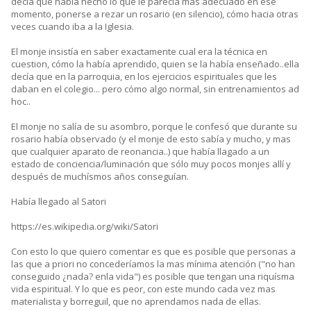
decía que había hecho lo que le parecía mas adecuado en ese
momento, ponerse a rezar un rosario (en silencio), cómo hacia otras
veces cuando iba a la Iglesia.
El monje insistía en saber exactamente cual era la técnica en
cuestion, cómo la había aprendido, quien se la había enseñado..ella
decía que en la parroquia, en los ejercicios espirituales que les
daban en el colegio... pero cómo algo normal, sin entrenamientos ad
hoc..
El monje no salía de su asombro, porque le confesó que durante su
rosario había observado (y el monje de esto sabía y mucho, y mas
que cualquier aparato de reonancia..) que había llagado a un
estado de conciencia/luminación que sólo muy pocos monjes allí y
después de muchísmos años conseguían.
Había llegado al Satori
https://es.wikipedia.org/wiki/Satori
Con esto lo que quiero comentar es que es posible que personas a
las que a priori no concederíamos la mas mínima atención ("no han
conseguido ¿nada? enla vida") es posible que tengan una riquísma
vida espiritual. Y lo que es peor, con este mundo cada vez mas
materialista y borreguil, que no aprendamos nada de ellas.