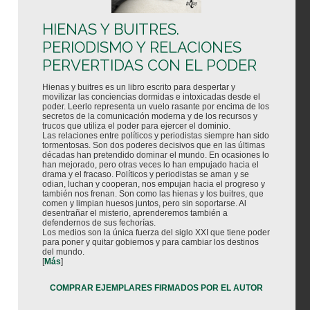
HIENAS Y BUITRES.
PERIODISMO Y RELACIONES
PERVERTIDAS CON EL PODER
Hienas y buitres es un libro escrito para despertar y
movilizar las conciencias dormidas e intoxicadas desde el
poder. Leerlo representa un vuelo rasante por encima de los
secretos de la comunicación moderna y de los recursos y
trucos que utiliza el poder para ejercer el dominio.
Las relaciones entre políticos y periodistas siempre han sido
tormentosas. Son dos poderes decisivos que en las últimas
décadas han pretendido dominar el mundo. En ocasiones lo
han mejorado, pero otras veces lo han empujado hacia el
drama y el fracaso. Políticos y periodistas se aman y se
odian, luchan y cooperan, nos empujan hacia el progreso y
también nos frenan. Son como las hienas y los buitres, que
comen y limpian huesos juntos, pero sin soportarse. Al
desentrañar el misterio, aprenderemos también a
defendernos de sus fechorías.
Los medios son la única fuerza del siglo XXI que tiene poder
para poner y quitar gobiernos y para cambiar los destinos
del mundo.
[
Más
]
COMPRAR EJEMPLARES FIRMADOS POR EL AUTOR