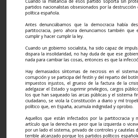
Cuando la militancia de esos partido soporta sin pro
partidos nacionalistas obsesionados por la destrucción
política española.
Antes denunciábamos que la democracia había desap
partitocracia, pero ahora denunciamos también que e
cumplir y hacer cumplir la ley.
Cuando un gobierno socialista, ha sido capaz de impuls
dispara la insolidaridad, no hay duda de que ese gobie
nada para cambiar las cosas, entonces es que la infecci
Hay demasiados síntomas de necrosis en el sistema 
corrupción y se participa del festín y del reparto del bot
impuestos injustos, el grueso de la factura de la cris
adelgazar el Estado y suprimir privilegios, cargos públi
los que han saqueado las arcas públicas y el sistema f
ciudadano, se viola la Constitución a diario y mil trop
político que, en España, acumula indignidad y oprobio.
Aquellos que están infectados por la partitocracia y
artículo que la derecha es peor que la izquierda o vice
por un lado el sistema, privado de controles y cautelas
terrible alcanzado porque los partidos políticos español