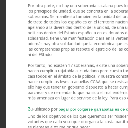
Por otra parte, no hay una soberania catalana pues los 
los principios de unidad, que se concreta en la sobera
soberanias. Se manifiesta también en la unidad del or
de trato de todos los españoles en el territorio nacio
apelando a la diversidad dentro de la unidad, de una ú
políticas dentro del Estado español a entes dotados de
solidaridad, tiene una manifestación clara en la verti
además hay otra solidaridad que la económica que es la
las competencias propias respete el ejercicio de las 
ni del EStado.
Por tanto, no existen 17 soberanias, existe una sobera
hacen cumplir a rajatabla al ciudadano pero cuesta tan
casi todos en el ámbito de la política. Y nuestra const
hacer cumplir las leyes a aquellas CCAA que se resista
ello hay que tener un gobierno dispuesto a hacer cump
parchear y de remendar lo que ha sido el mal endémic
más amenaza en lugar de servirse de la ley. Para es
3.
Publicado por
pagar por colgarse garrapatas es de c
Uno de los objetivos de los que queremos ser "disiden
votantes que cada voto que otorgan a la casta partitoc
se plantean algo mejor que hacer.