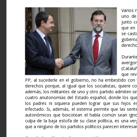
Varios 
uno de
junto c
que en 
se cast
goberna
derech
Durant
avergo
(Cataluñ
que rev
PP, al sucederle en el gobierno, no ha embestido con t
derechos porque, al igual que los socialistas, quiere c
además, los militantes de uno y otro partido admiten 
cuatro anutonomías del Estado español, donde los que
los padres ni siquiera pueden lograr que sus hijos 
infectado. Si, además, el sistema permite que las sent
autonómicos que boicotean el habla común sean ignor
culpa de la baja estofa de su clase política, es una v
que a ninguno de los partidos políticos parecen interesar