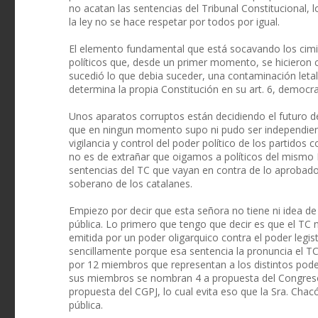
no acatan las sentencias del Tribunal Constitucional, 
la ley no se hace respetar por todos por igual.
El elemento fundamental que está socavando los cimien
políticos que, desde un primer momento, se hicieron c
sucedió lo que debia suceder, una contaminación leta
determina la propia Constitución en su art. 6, democrac
Unos aparatos corruptos están decidiendo el futuro d
que en ningun momento supo ni pudo ser independien
vigilancia y control del poder político de los partidos
no es de extrañar que oigamos a políticos del mism
sentencias del TC que vayan en contra de lo aprobado
soberano de los catalanes.
Empiezo por decir que esta señora no tiene ni idea de
pública. Lo primero que tengo que decir es que el TC n
emitida por un poder oligarquico contra el poder legis
sencillamente porque esa sentencia la pronuncia el T
por 12 miembros que representan a los distintos poderes 
sus miembros se nombran 4 a propuesta del Congreso,
propuesta del CGPJ, lo cual evita eso que la Sra. Cha
pública.