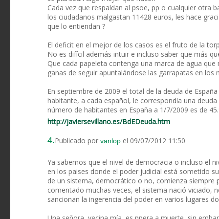
Cada vez que respaldan al psoe, pp o cualquier otra b
los ciudadanos malgastan 11428 euros, les hace graci
que lo entiendan ?
El deficit en el mejor de los casos es el fruto de la to
No es difícil además intuir e incluso saber que más qu
Que cada papeleta contenga una marca de agua que mue
ganas de seguir apuntalándose las garrapatas en los
En septiembre de 2009 el total de la deuda de España
habitante, a cada español, le correspondía una deuda d
número de habitantes en España a 1/7/2009 es de 45.
http://javiersevillano.es/BdEDeuda.htm
4.
Publicado por
el 09/07/2012 11:50
vanlop
Ya sabemos que el nivel de democracia o incluso el niv
en los paises donde el poder judicial está sometido s
de un sistema, democrático o no, comienza siempre p
comentado muchas veces, el sistema nació viciado, no
sancionan la ingerencia del poder en varios lugares 
Una señora, vecina mía, es ppera a muerte, sin emba