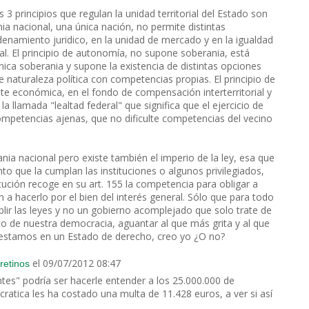
3 principios que regulan la unidad territorial del Estado son
nia nacional, una única nación, no permite distintas
denamiento juridico, en la unidad de mercado y en la igualdad
nal. El principio de autonomía, no supone soberania, está
nica soberania y supone la existencia de distintas opciones
 naturaleza política con competencias propias. El principio de
ente económica, en el fondo de compensación interterritorial y
 llamada "lealtad federal" que significa que el ejercicio de
competencias ajenas, que no dificulte competencias del vecino
nia nacional pero existe también el imperio de la ley, esa que
to que la cumplan las instituciones o algunos privilegiados,
itución recoge en su art. 155 la competencia para obligar a
n a hacerlo por el bien del interés general. Sólo que para todo
lir las leyes y no un gobierno acomplejado que solo trate de
o de nuestra democracia, aguantar al que más grita y al que
o estamos en un Estado de derecho, creo yo ¿O no?
el 09/07/2012 08:47
retinos
tes" podría ser hacerle entender a los 25.000.000 de
ratica les ha costado una multa de 11.428 euros, a ver si así