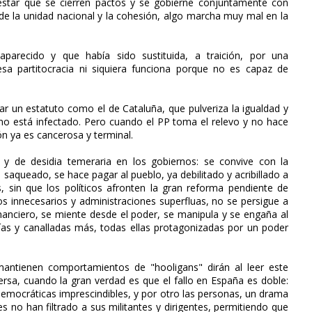
testar que se cierren pactos y se gobierne conjuntamente con
 de la unidad nacional y la cohesión, algo marcha muy mal en la
arecido y que había sido sustituida, a traición, por una
sa partitocracia ni siquiera funciona porque no es capaz de
ar un estatuto como el de Cataluña, que pulveriza la igualdad y
rno está infectado. Pero cuando el PP toma el relevo y no hace
ón ya es cancerosa y terminal.
y de desidia temeraria en los gobiernos: se convive con la
ín saqueado, se hace pagar al pueblo, ya debilitado y acribillado a
is, sin que los políticos afronten la gran reforma pendiente de
cos innecesarios y administraciones superfluas, no se persigue a
inanciero, se miente desde el poder, se manipula y se engaña al
elías y canalladas más, todas ellas protagonizadas por un poder
 mantienen comportamientos de "hooligans" dirán al leer este
versa, cuando la gran verdad es que el fallo en España es doble:
 democráticas imprescindibles, y por otro las personas, un drama
es no han filtrado a sus militantes y dirigentes, permitiendo que