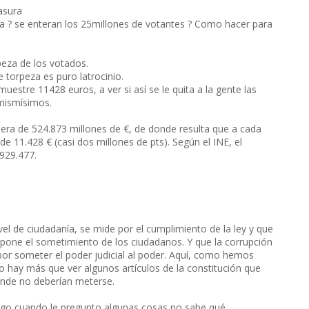
asura
a ? se enteran los 25millones de votantes ? Como hacer para
rpeza de los votados.
e torpeza es puro latrocinio.
stre 11428 euros, a ver si así se le quita a la gente las
 mismísimos.
 era de 524.873 millones de €, de donde resulta que a cada
e 11.428 € (casi dos millones de pts). Según el INE, el
929.477.
el de ciudadanía, se mide por el cumplimiento de la ley y que
upone el sometimiento de los ciudadanos. Y que la corrupción
or someter el poder judicial al poder. Aquí, como hemos
 hay más que ver algunos artículos de la constitución que
donde no deberían meterse.
rgo cuando le pregunto algunas cosas no sabe qué