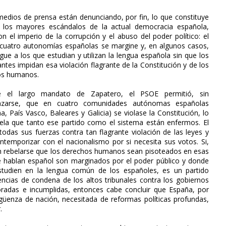
medios de prensa están denunciando, por fin, lo que constituye
 los mayores escándalos de la actual democracia española,
on el imperio de la corrupción y el abuso del poder político: el
cuatro autonomías españolas se margine y, en algunos casos,
igue a los que estudian y utilizan la lengua española sin que los
ntes impidan esa violación flagrante de la Constitución y de los
os humanos.
e el largo mandato de Zapatero, el PSOE permitió, sin
nzarse, que en cuatro comunidades autónomas españolas
a, País Vasco, Baleares y Galicia) se violase la Constitución, lo
ela que tanto ese partido como el sistema están enfermos. El
odas sus fuerzas contra tan flagrante violación de las leyes y
ontemporizar con el nacionalismo por si necesita sus votos. Si,
sin rebelarse que los derechos humanos sean pisoteados en esas
 hablan español son marginados por el poder público y donde
estudien en la lengua común de los españoles, es un partido
encias de condena de los altos tribunales contra los gobiernos
adas e incumplidas, entonces cabe concluir que España, por
ergüenza de nación, necesitada de reformas políticas profundas,
.