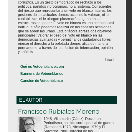
corruptos. Es un gesto democrático de rechazo a los
políticos, partidos y programas, no al sistema. Conscientes
del riesgo que representaría un voto en blanco masivo, los
gestores de las actuales democracias no lo valoran, ni lo
contabilizan, ni le otorgan plasmación alguna en las
estructuras del poder. El voto en blanco es una censura casi
inútil que sólo podemos realizar en las escasas ocasiones
que se abren las urnas. Esta bitácora abraza dos objetivos
principales: Valorar el peso del voto en blanco en las
democracias avanzadas y permitir a los ciudadanos libres
ejercer el derecho a la bofetada democrática de manera
permanente, a través de la difusión de información, opinión
y análisis.
[más]
Qué es Votoenblanco.com
Banners de Votoenblanco
Canción de Votoenblanco
EL AUTOR
Votoenblanco.com
Francisco Rubiales Moreno
1948, Villamartín (Cádiz). Doctor en
Periodismo, ha sido corresponsal de guerra
(Ramadam 1973, Nicaragua 1979 y El
Salvador 1980), director de las