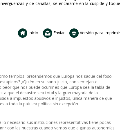
vergüenzas y de canallas, se encarame en la cúspide y toque
Inicio
Enviar
Versión para Imprimir
como templos, pretendemos que Europa nos saque del foso
estupidos? ¿Quién en su sano juicio, con semejante
o peor que nos puede ocurrir es que Europa sea la tabla de
sta que el desastre sea total y la gran mayoría de la
cosida a impuestos abusivos e injustos, única manera de que
 a toda la patulea política sin excepción.
 lo necesario sus instituciones representativas tiene pocas
currir con las nuestras cuando vemos que algunas autonomías