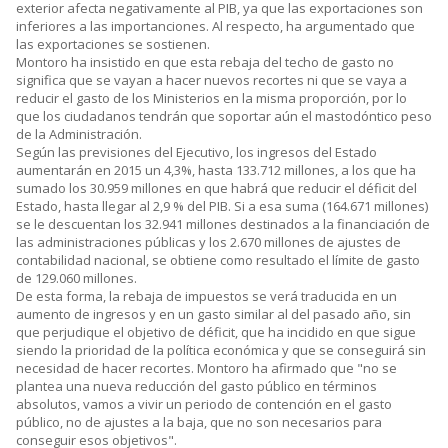
exterior afecta negativamente al PIB, ya que las exportaciones son
inferiores a las importanciones. Al respecto, ha argumentado que
las exportaciones se sostienen.
Montoro ha insistido en que esta rebaja del techo de gasto no
significa que se vayan a hacer nuevos recortes ni que se vaya a
reducir el gasto de los Ministerios en la misma proporción, por lo
que los ciudadanos tendrán que soportar aún el mastodóntico peso
de la Administración.
Según las previsiones del Ejecutivo, los ingresos del Estado
aumentarán en 2015 un 4,3%, hasta 133.712 millones, a los que ha
sumado los 30.959 millones en que habrá que reducir el déficit del
Estado, hasta llegar al 2,9 % del PIB. Si a esa suma (164.671 millones)
se le descuentan los 32.941 millones destinados a la financiación de
las administraciones públicas y los 2.670 millones de ajustes de
contabilidad nacional, se obtiene como resultado el límite de gasto
de 129.060 millones.
De esta forma, la rebaja de impuestos se verá traducida en un
aumento de ingresos y en un gasto similar al del pasado año, sin
que perjudique el objetivo de déficit, que ha incidido en que sigue
siendo la prioridad de la política económica y que se conseguirá sin
necesidad de hacer recortes. Montoro ha afirmado que "no se
plantea una nueva reducción del gasto público en términos
absolutos, vamos a vivir un periodo de contención en el gasto
público, no de ajustes a la baja, que no son necesarios para
conseguir esos objetivos".