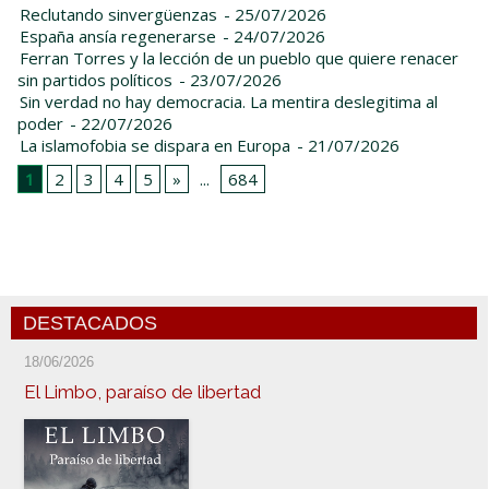
Reclutando sinvergüenzas
- 25/07/2026
España ansía regenerarse
- 24/07/2026
Ferran Torres y la lección de un pueblo que quiere renacer
sin partidos políticos
- 23/07/2026
Sin verdad no hay democracia. La mentira deslegitima al
poder
- 22/07/2026
La islamofobia se dispara en Europa
- 21/07/2026
1
2
3
4
5
»
...
684
DESTACADOS
18/06/2026
El Limbo, paraíso de libertad