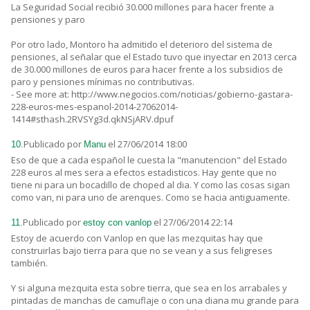
La Seguridad Social recibió 30.000 millones para hacer frente a
pensiones y paro
Por otro lado, Montoro ha admitido el deterioro del sistema de
pensiones, al señalar que el Estado tuvo que inyectar en 2013 cerca
de 30.000 millones de euros para hacer frente a los subsidios de
paro y pensiones mínimas no contributivas.
- See more at: http://www.negocios.com/noticias/gobierno-gastara-
228-euros-mes-espanol-2014-27062014-
1414#sthash.2RVSYg3d.qkNSjARV.dpuf
Publicado por
el 27/06/2014 18:00
10.
Manu
Eso de que a cada español le cuesta la "manutencion" del Estado
228 euros al mes sera a efectos estadisticos. Hay gente que no
tiene ni para un bocadillo de choped al dia. Y como las cosas sigan
como van, ni para uno de arenques. Como se hacia antiguamente.
Publicado por
el 27/06/2014 22:14
11.
estoy con vanlop
Estoy de acuerdo con Vanlop en que las mezquitas hay que
construirlas bajo tierra para que no se vean y a sus feligreses
también.
Y si alguna mezquita esta sobre tierra, que sea en los arrabales y
pintadas de manchas de camuflaje o con una diana mu grande para