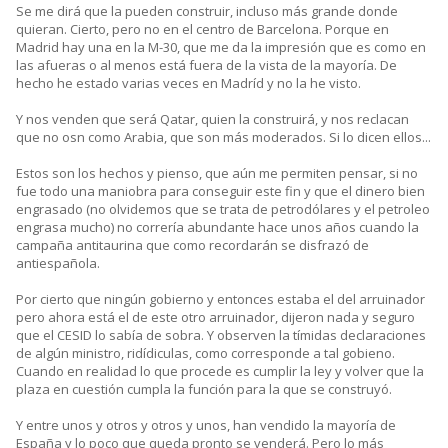
Se me dirá que la pueden construir, incluso más grande donde
quieran. Cierto, pero no en el centro de Barcelona. Porque en
Madrid hay una en la M-30, que me da la impresión que es como en
las afueras o al menos está fuera de la vista de la mayoría. De
hecho he estado varias veces en Madríd y no la he visto.
Y nos venden que será Qatar, quien la construirá, y nos reclacan
que no osn como Arabia, que son más moderados. Si lo dicen ellos...
Estos son los hechos y pienso, que aún me permiten pensar, si no
fue todo una maniobra para conseguir este fin y que el dinero bien
engrasado (no olvidemos que se trata de petrodólares y el petroleo
engrasa mucho) no correría abundante hace unos años cuando la
campaña antitaurina que como recordarán se disfrazó de
antiespañola.
Por cierto que ningún gobierno y entonces estaba el del arruinador
pero ahora está el de este otro arruinador, dijeron nada y seguro
que el CESID lo sabía de sobra. Y observen la tímidas declaraciones
de algún ministro, ridídiculas, como corresponde a tal gobieno.
Cuando en realidad lo que procede es cumplir la ley y volver que la
plaza en cuestión cumpla la función para la que se construyó.
Y entre unos y otros y otros y unos, han vendido la mayoría de
España y lo poco que queda pronto se venderá. Pero lo más