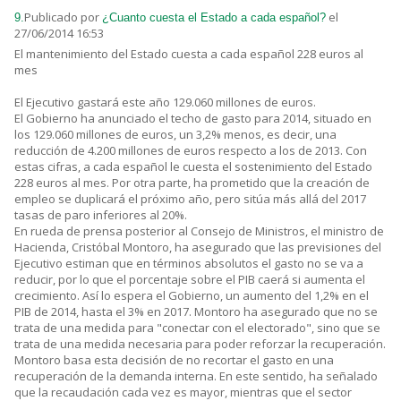
Publicado por
el
9.
¿Cuanto cuesta el Estado a cada español?
27/06/2014 16:53
El mantenimiento del Estado cuesta a cada español 228 euros al
mes
El Ejecutivo gastará este año 129.060 millones de euros.
El Gobierno ha anunciado el techo de gasto para 2014, situado en
los 129.060 millones de euros, un 3,2% menos, es decir, una
reducción de 4.200 millones de euros respecto a los de 2013. Con
estas cifras, a cada español le cuesta el sostenimiento del Estado
228 euros al mes. Por otra parte, ha prometido que la creación de
empleo se duplicará el próximo año, pero sitúa más allá del 2017
tasas de paro inferiores al 20%.
En rueda de prensa posterior al Consejo de Ministros, el ministro de
Hacienda, Cristóbal Montoro, ha asegurado que las previsiones del
Ejecutivo estiman que en términos absolutos el gasto no se va a
reducir, por lo que el porcentaje sobre el PIB caerá si aumenta el
crecimiento. Así lo espera el Gobierno, un aumento del 1,2% en el
PIB de 2014, hasta el 3% en 2017. Montoro ha asegurado que no se
trata de una medida para "conectar con el electorado", sino que se
trata de una medida necesaria para poder reforzar la recuperación.
Montoro basa esta decisión de no recortar el gasto en una
recuperación de la demanda interna. En este sentido, ha señalado
que la recaudación cada vez es mayor, mientras que el sector