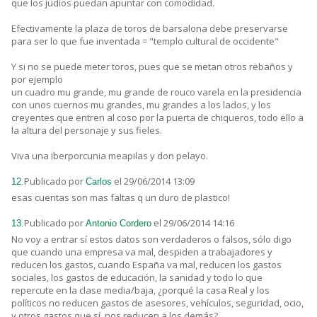
que los judíos puedan apuntar con comodidad.
Efectivamente la plaza de toros de barsalona debe preservarse
para ser lo que fue inventada = "templo cultural de occidente"
Y si no se puede meter toros, pues que se metan otros rebaños y
por ejemplo
un cuadro mu grande, mu grande de rouco varela en la presidencia
con unos cuernos mu grandes, mu grandes a los lados, y los
creyentes que entren al coso por la puerta de chiqueros, todo ello a
la altura del personaje y sus fieles.
Viva una iberporcunia meapilas y don pelayo.
Publicado por
el 29/06/2014 13:09
12.
Carlos
esas cuentas son mas faltas q un duro de plastico!
Publicado por
el 29/06/2014 14:16
13.
Antonio Cordero
No voy a entrar sí estos datos son verdaderos o falsos, sólo digo
que cuando una empresa va mal, despiden a trabajadores y
reducen los gastos, cuando España va mal, reducen los gastos
sociales, los gastos de educación, la sanidad y todo lo que
repercute en la clase media/baja, ¿porqué la casa Real y los
políticos no reducen gastos de asesores, vehículos, seguridad, ocio,
y otros gastos que sí, nos reducen a los demás?