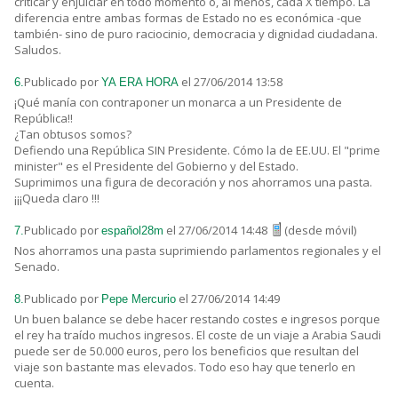
criticar y enjuiciar en todo momento o, al menos, cada X tiempo. La
diferencia entre ambas formas de Estado no es económica -que
también- sino de puro raciocinio, democracia y dignidad ciudadana.
Saludos.
Publicado por
el 27/06/2014 13:58
6.
YA ERA HORA
¡Qué manía con contraponer un monarca a un Presidente de
República!!
¿Tan obtusos somos?
Defiendo una República SIN Presidente. Cómo la de EE.UU. El "prime
minister" es el Presidente del Gobierno y del Estado.
Suprimimos una figura de decoración y nos ahorramos una pasta.
¡¡¡Queda claro !!!
Publicado por
el 27/06/2014 14:48
(desde móvil)
7.
español28m
Nos ahorramos una pasta suprimiendo parlamentos regionales y el
Senado.
Publicado por
el 27/06/2014 14:49
8.
Pepe Mercurio
Un buen balance se debe hacer restando costes e ingresos porque
el rey ha traído muchos ingresos. El coste de un viaje a Arabia Saudi
puede ser de 50.000 euros, pero los beneficios que resultan del
viaje son bastante mas elevados. Todo eso hay que tenerlo en
cuenta.