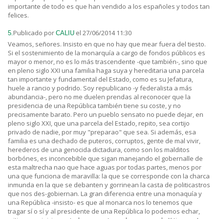
importante de todo es que han vendido a los españoles y todos tan
felices.
Publicado por
el 27/06/2014 11:30
5.
CALIU
Veamos, señores. Insisto en que no hay que mear fuera del tiesto.
Si el sostenimiento de la monarquía a cargo de fondos públicos es
mayor o menor, no es lo más trascendente -que también-, sino que
en pleno siglo XXI una familia haga suya y hereditaria una parcela
tan importante y fundamental del Estado, como es su Jefatura,
huele a rancio y podrido. Soy republicano -y federalista a más
abundancia-, pero no me duelen prendas al reconocer que la
presidencia de una República también tiene su coste, y no
precisamente barato. Pero un pueblo sensato no puede dejar, en
pleno siglo XXI, que una parcela del Estado, repito, sea cortijo
privado de nadie, por muy "preparao" que sea. Si además, esa
familia es una dechado de puteros, corruptos, gente de mal vivir,
herederos de una genocida dictadura, como son los malditos
borbónes, es inconcebible que sigan manejando el gobernalle de
esta maltrecha nao que hace aguas por todas partes, menos por
una que funciona de maravilla: la que se corresponde con la charca
inmunda en la que se debanten y gorrinean la casta de politicastros
que nos des-gobiernan. La gran diferencia entre una monaquía y
una República -insisto- es que al monarca nos lo tenemos que
tragar sí o sí y al presidente de una República lo podemos echar,