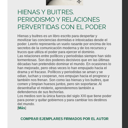
HIENAS Y BUITRES.
PERIODISMO Y RELACIONES
PERVERTIDAS CON EL PODER
Hienas y buitres es un libro escrito para despertar y
movilizar las conciencias dormidas e intoxicadas desde el
poder. Leerlo representa un vuelo rasante por encima de los
secretos de la comunicación moderna y de los recursos y
trucos que utiliza el poder para ejercer el dominio.
Las relaciones entre políticos y periodistas siempre han sido
tormentosas. Son dos poderes decisivos que en las últimas
décadas han pretendido dominar el mundo. En ocasiones lo
han mejorado, pero otras veces lo han empujado hacia el
drama y el fracaso. Políticos y periodistas se aman y se
odian, luchan y cooperan, nos empujan hacia el progreso y
también nos frenan. Son como las hienas y los buitres, que
comen y limpian huesos juntos, pero sin soportarse. Al
desentrañar el misterio, aprenderemos también a
defendernos de sus fechorías.
Los medios son la única fuerza del siglo XXI que tiene poder
para poner y quitar gobiernos y para cambiar los destinos
del mundo.
[
Más
]
COMPRAR EJEMPLARES FIRMADOS POR EL AUTOR