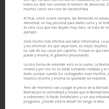
todos los días nos cuentan el número de denuncias. Es
muchos casos sea cosa de claustrofobia.
Al final, como ocurre siempre, las denuncias no pasar
elemental, no hay personal para darles curso y se lim
es otra cosa que han dejado muy claro, se trata de rec
ejemplo.
Sería mucho más efectiva una labor informativa. La pol
y les informan, los que vayan bien, es mejor dejarlos,
no sale de sus casas pro capricho. Porque es que ta
puede y encima, el gobierno presionando.
La otra forma de entender esto es la useña. La liberta
muerte y por eso no se están tomando medidas y el n
dudo, porque cuando los contagiados sean muchos, el
muertos enorme y encima se quedarán sin industria.
Pero de momento van a pagar el precio de la libertad.
libertad por la comodidad y resulta que la libertad tie
si sobreviven, lo harán fortalecidos y con una industr
posguerra. ¿Donde está la virtud? No tengo ni idea.