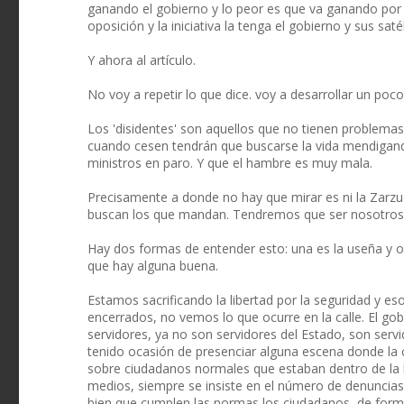
ganando el gobierno y lo peor es que va ganando po
oposición y la iniciativa la tenga el gobierno y sus sat
Y ahora al artículo.
No voy a repetir lo que dice. voy a desarrollar un poco
Los 'disidentes' son aquellos que no tienen problemas p
cuando cesen tendrán que buscarse la vida mendigan
ministros en paro. Y que el hambre es muy mala.
Precisamente a donde no hay que mirar es ni la Zarzuel
buscan los que mandan. Tendremos que ser nosotros 
Hay dos formas de entender esto: una es la useña y otr
que hay alguna buena.
Estamos sacrificando la libertad por la seguridad y 
encerrados, no vemos lo que ocurre en la calle. El go
servidores, ya no son servidores del Estado, son ser
tenido ocasión de presenciar alguna escena donde la 
sobre ciudadanos normales que estaban dentro de la l
medios, siempre se insiste en el número de denuncias, 
bien que cumplen las normas los ciudadanos, de form