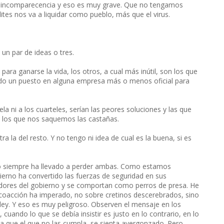
r incomparecencia y eso es muy grave. Que no tengamos
élites nos va a liquidar como pueblo, más que el virus.
 un par de ideas o tres.
ara ganarse la vida, los otros, a cual más inútil, son los que
do un puesto en alguna empresa más o menos oficial para
a ni a los cuarteles, serían las peores soluciones y las que
los que nos saquemos las castañas.
a la del resto. Y no tengo ni idea de cual es la buena, si es
eso siempre ha llevado a perder ambas. Como estamos
bierno ha convertido las fuerzas de seguridad en sus
vidores del gobierno y se comportan como perros de presa. He
coacción ha imperado, no sobre cretinos descerebrados, sino
ey. Y eso es muy peligroso. Observen el mensaje en los
cuando lo que se debía insistir es justo en lo contrario, en lo
a que el que no las cumpla, se sienta avergonzado. Pero