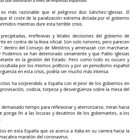
das que asesinarán a miles de empresas españolas
es más razonable que el peligroso dúo Sánchez-Iglesias. El
 que el coste de la paralización extrema dictada por el gobierno
midos mientras dure esta terrible crisis.
recipitadas, irreflexivas y letales decisiones del gobierno de
e en contra de la línea oficial. Son solo rumores, pero parecen
s" dentro del Consejo de Ministros y amenazan con marcharse.
y Podemos se han deteriorado seriamente y que Pablo Iglesias
etante en la gestión del Estado. Pero como todo es oscuro y
y ocultada por los mismos políticos y por un periodismo español
rgüenza en esta crisis, podría ser mucho más intensa.
 crisis ha sorprendido a España con el peor de los gobiernos en
mprovisación, codicia, torpeza y desvergüenza sobre la mesa del
 demasiado tiempo para reflexionar y aterrorizarse, miran hacia
e ponga fin a las locuras y desatinos de los gobernantes, a los
.
os en esta España que se acerca a Italia en su carrera hacia la
 macabra maratón del coronavirus.