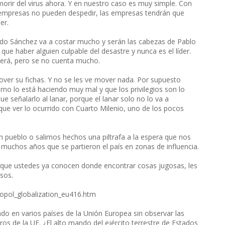
rir del virus ahora. Y en nuestro caso es muy simple. Con
as empresas no pueden despedir, las empresas tendrán que
er.
dado Sánchez va a costar mucho y serán las cabezas de Pablo
ue haber alguien culpable del desastre y nunca es el líder.
aerá, pero se no cuenta mucho.
mover su fichas. Y no se les ve mover nada. Por supuesto
rno lo está haciendo muy mal y que los privilegios son lo
e señalarlo al lanar, porque el lanar solo no lo va a
 que ver lo ocurrido con Cuarto Milenio, uno de los pocos
n pueblo o salimos hechos una piltrafa a la espera que nos
 muchos años que se partieron el país en zonas de influencia.
rque ustedes ya conocen donde encontrar cosas jugosas, les
sos.
iopol_globalization_eu416.htm
 en varios países de la Unión Europea sin observar las
s de la UE. ¿El alto mando del ejército terrestre de Estados