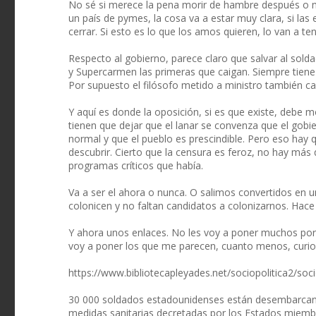
No sé si merece la pena morir de hambre después o mo
un país de pymes, la cosa va a estar muy clara, si l
cerrar. Si esto es lo que los amos quieren, lo van a ten
Respecto al gobierno, parece claro que salvar al sol
y Supercarmen las primeras que caigan. Siempre tiene q
Por supuesto el filósofo metido a ministro también c
Y aquí es donde la oposición, si es que existe, debe 
tienen que dejar que el lanar se convenza que el gobie
normal y que el pueblo es prescindible. Pero eso hay qu
descubrir. Cierto que la censura es feroz, no hay más
programas críticos que había.
Va a ser el ahora o nunca. O salimos convertidos en u
colonicen y no faltan candidatos a colonizarnos. Hace
Y ahora unos enlaces. No les voy a poner muchos po
voy a poner los que me parecen, cuanto menos, curio
https://www.bibliotecapleyades.net/sociopolitica2/soc
30 000 soldados estadounidenses están desembarcando
medidas sanitarias decretadas por los Estados miembro