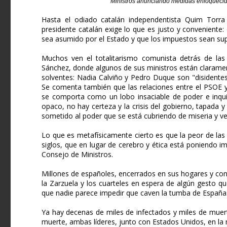
Ministros anunciando medidas enloqueci
Hasta el odiado catalán independentista Quim Torra 
presidente catalán exige lo que es justo y conveniente:
sea asumido por el Estado y que los impuestos sean supri
Muchos ven el totalitarismo comunista detrás de las p
Sánchez, donde algunos de sus ministros están clarament
solventes: Nadia Calviño y Pedro Duque son "disidente
Se comenta también que las relaciones entre el PSOE 
se comporta como un lobo insaciable de poder e inqui
opaco, no hay certeza y la crisis del gobierno, tapada 
sometido al poder que se está cubriendo de miseria y ve
Lo que es metafísicamente cierto es que la peor de las
siglos, que en lugar de cerebro y ética está poniendo i
Consejo de Ministros.
Millones de españoles, encerrados en sus hogares y con
la Zarzuela y los cuarteles en espera de algún gesto qu
que nadie parece impedir que caven la tumba de España
Ya hay decenas de miles de infectados y miles de muert
muerte, ambas líderes, junto con Estados Unidos, en la