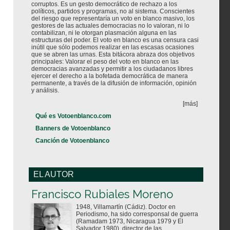
corruptos. Es un gesto democrático de rechazo a los
políticos, partidos y programas, no al sistema. Conscientes
del riesgo que representaría un voto en blanco masivo, los
gestores de las actuales democracias no lo valoran, ni lo
contabilizan, ni le otorgan plasmación alguna en las
estructuras del poder. El voto en blanco es una censura casi
inútil que sólo podemos realizar en las escasas ocasiones
que se abren las urnas. Esta bitácora abraza dos objetivos
principales: Valorar el peso del voto en blanco en las
democracias avanzadas y permitir a los ciudadanos libres
ejercer el derecho a la bofetada democrática de manera
permanente, a través de la difusión de información, opinión
y análisis.
[más]
Qué es Votoenblanco.com
Banners de Votoenblanco
Canción de Votoenblanco
EL AUTOR
Votoenblanco.com
Francisco Rubiales Moreno
1948, Villamartín (Cádiz). Doctor en
Periodismo, ha sido corresponsal de guerra
(Ramadam 1973, Nicaragua 1979 y El
Salvador 1980), director de las