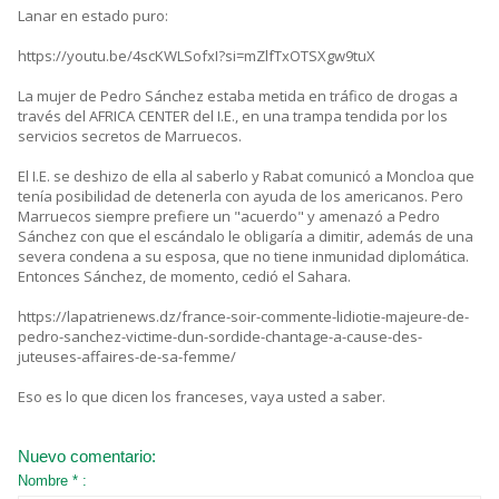
Lanar en estado puro:
https://youtu.be/4scKWLSofxI?si=mZlfTxOTSXgw9tuX
La mujer de Pedro Sánchez estaba metida en tráfico de drogas a
través del AFRICA CENTER del I.E., en una trampa tendida por los
servicios secretos de Marruecos.
El I.E. se deshizo de ella al saberlo y Rabat comunicó a Moncloa que
tenía posibilidad de detenerla con ayuda de los americanos. Pero
Marruecos siempre prefiere un "acuerdo" y amenazó a Pedro
Sánchez con que el escándalo le obligaría a dimitir, además de una
severa condena a su esposa, que no tiene inmunidad diplomática.
Entonces Sánchez, de momento, cedió el Sahara.
https://lapatrienews.dz/france-soir-commente-lidiotie-majeure-de-
pedro-sanchez-victime-dun-sordide-chantage-a-cause-des-
juteuses-affaires-de-sa-femme/
Eso es lo que dicen los franceses, vaya usted a saber.
Nuevo comentario:
Nombre * :