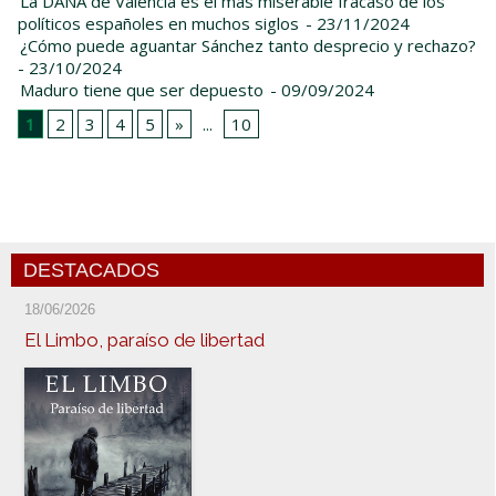
La DANA de Valencia es el más miserable fracaso de los
políticos españoles en muchos siglos
- 23/11/2024
¿Cómo puede aguantar Sánchez tanto desprecio y rechazo?
- 23/10/2024
Maduro tiene que ser depuesto
- 09/09/2024
1
2
3
4
5
»
...
10
DESTACADOS
18/06/2026
El Limbo, paraíso de libertad