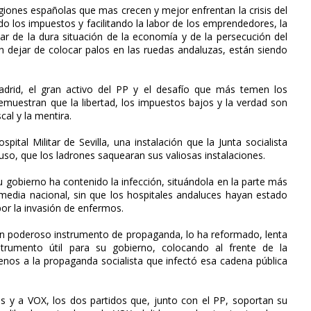
giones españolas que mas crecen y mejor enfrentan la crisis del
o los impuestos y facilitando la labor de los emprendedores, la
ar de la dura situación de la economía y de la persecución del
n dejar de colocar palos en las ruedas andaluzas, están siendo
rid, el gran activo del PP y el desafío que más temen los
muestran que la libertad, los impuestos bajos y la verdad son
cal y la mentira.
ital Militar de Sevilla, una instalación que la Junta socialista
so, que los ladrones saquearan sus valiosas instalaciones.
 gobierno ha contenido la infección, situándola en la parte más
media nacional, sin que los hospitales andaluces hayan estado
or la invasión de enfermos.
s un poderoso instrumento de propaganda, lo ha reformado, lenta
trumento útil para su gobierno, colocando al frente de la
enos a la propaganda socialista que infectó esa cadena pública
 y a VOX, los dos partidos que, junto con el PP, soportan su