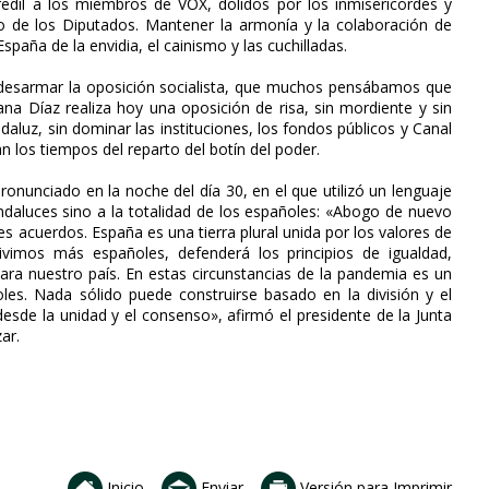
edil a los miembros de VOX, dolidos por los inmisericordes y
 de los Diputados. Mantener la armonía y la colaboración de
spaña de la envidia, el cainismo y las cuchilladas.
desarmar la oposición socialista, que muchos pensábamos que
ana Díaz realiza hoy una oposición de risa, sin mordiente y sin
daluz, sin dominar las instituciones, los fondos públicos y Canal
 los tiempos del reparto del botín del poder.
pronunciado en la noche del día 30, en el que utilizó un lenguaje
 andaluces sino a la totalidad de los españoles: «Abogo de nuevo
des acuerdos. España es una tierra plural unida por los valores de
ivimos más españoles, defenderá los principios de igualdad,
ara nuestro país. En estas circunstancias de la pandemia es un
les. Nada sólido puede construirse basado en la división y el
esde la unidad y el consenso», afirmó el presidente de la Junta
ar.
Inicio
Enviar
Versión para Imprimir