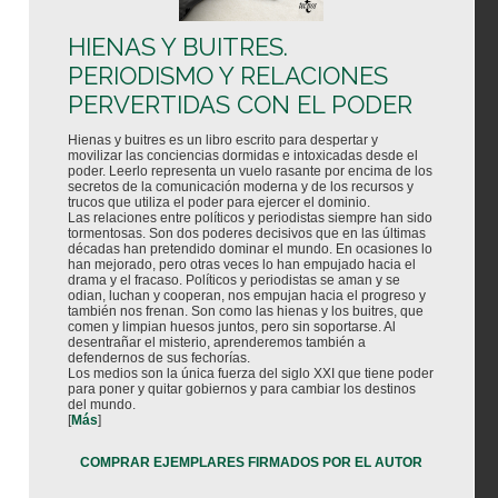
HIENAS Y BUITRES.
PERIODISMO Y RELACIONES
PERVERTIDAS CON EL PODER
Hienas y buitres es un libro escrito para despertar y
movilizar las conciencias dormidas e intoxicadas desde el
poder. Leerlo representa un vuelo rasante por encima de los
secretos de la comunicación moderna y de los recursos y
trucos que utiliza el poder para ejercer el dominio.
Las relaciones entre políticos y periodistas siempre han sido
tormentosas. Son dos poderes decisivos que en las últimas
décadas han pretendido dominar el mundo. En ocasiones lo
han mejorado, pero otras veces lo han empujado hacia el
drama y el fracaso. Políticos y periodistas se aman y se
odian, luchan y cooperan, nos empujan hacia el progreso y
también nos frenan. Son como las hienas y los buitres, que
comen y limpian huesos juntos, pero sin soportarse. Al
desentrañar el misterio, aprenderemos también a
defendernos de sus fechorías.
Los medios son la única fuerza del siglo XXI que tiene poder
para poner y quitar gobiernos y para cambiar los destinos
del mundo.
[
Más
]
COMPRAR EJEMPLARES FIRMADOS POR EL AUTOR