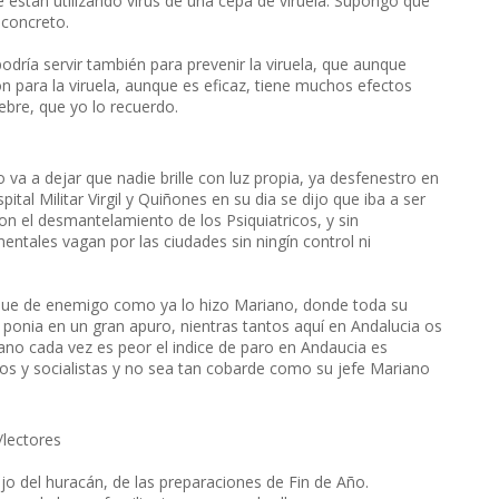
e están utilizando virus de una cepa de viruela. Supongo que
 concreto.
podría servir también para prevenir la viruela, que aunque
ón para la viruela, aunque es eficaz, tiene muchos efectos
iebre, que yo lo recuerdo.
a a dejar que nadie brille con luz propia, ya desfenestro en
tal Militar Virgil y Quiñones en su dia se dijo que iba a ser
on el desmantelamiento de los Psiquiatricos, y sin
entales vagan por las ciudades sin ningín control ni
ivoque de enemigo como ya lo hizo Mariano, donde toda su
ponia en un gran apuro, nientras tantos aquí en Andalucia os
ano cada vez es peor el indice de paro en Andaucia es
mos y socialistas y no sea tan cobarde como su jefe Mariano
lectores
ojo del huracán, de las preparaciones de Fin de Año.