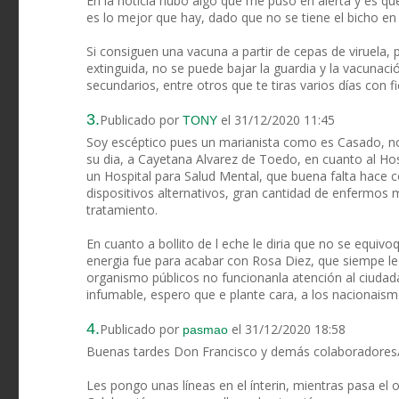
En la noticia hubo algo que me puso en alerta y es qu
es lo mejor que hay, dado que no se tiene el bicho en
Si consiguen una vacuna a partir de cepas de viruela, 
extinguida, no se puede bajar la guardia y la vacunaci
secundarios, entre otros que te tiras varios días con f
3.
Publicado por
el 31/12/2020 11:45
TONY
Soy escéptico pues un marianista como es Casado, no v
su dia, a Cayetana Alvarez de Toedo, en cuanto al Hospi
un Hospital para Salud Mental, que buena falta hace c
dispositivos alternativos, gran cantidad de enfermos m
tratamiento.
En cuanto a bollito de l eche le diria que no se equ
energia fue para acabar con Rosa Diez, que siempe le 
organismo públicos no funcionanla atención al ciudad
infumable, espero que e plante cara, a los nacionais
4.
Publicado por
el 31/12/2020 18:58
pasmao
Buenas tardes Don Francisco y demás colaboradores/
Les pongo unas líneas en el ínterin, mientras pasa el 