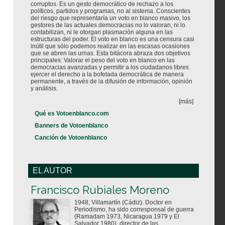
corruptos. Es un gesto democrático de rechazo a los
políticos, partidos y programas, no al sistema. Conscientes
del riesgo que representaría un voto en blanco masivo, los
gestores de las actuales democracias no lo valoran, ni lo
contabilizan, ni le otorgan plasmación alguna en las
estructuras del poder. El voto en blanco es una censura casi
inútil que sólo podemos realizar en las escasas ocasiones
que se abren las urnas. Esta bitácora abraza dos objetivos
principales: Valorar el peso del voto en blanco en las
democracias avanzadas y permitir a los ciudadanos libres
ejercer el derecho a la bofetada democrática de manera
permanente, a través de la difusión de información, opinión
y análisis.
[más]
Qué es Votoenblanco.com
Banners de Votoenblanco
Canción de Votoenblanco
EL AUTOR
Votoenblanco.com
Francisco Rubiales Moreno
1948, Villamartín (Cádiz). Doctor en
Periodismo, ha sido corresponsal de guerra
(Ramadam 1973, Nicaragua 1979 y El
Salvador 1980), director de las