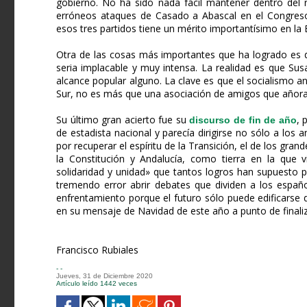
gobierno. No ha sido nada fácil mantener dentro del r
erróneos ataques de Casado a Abascal en el Congreso
esos tres partidos tiene un mérito importantísimo en la E
Otra de las cosas más importantes que ha logrado es 
seria implacable y muy intensa. La realidad es que Sus
alcance popular alguno. La clave es que el socialismo an
Sur, no es más que una asociación de amigos que añoran
Su último gran acierto fue su
, 
discurso de fin de año
de estadista nacional y parecía dirigirse no sólo a los
por recuperar el espíritu de la Transición, el de los gran
la Constitución y Andalucía, como tierra en la que v
solidaridad y unidad» que tantos logros han supuesto p
tremendo error abrir debates que dividen a los españo
enfrentamiento porque el futuro sólo puede edificarse d
en su mensaje de Navidad de este año a punto de finaliz
Francisco Rubiales
- -
Jueves, 31 de Diciembre 2020
Artículo leído 1442 veces