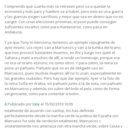
Comprendo que cuanto más se retrasen peor va a quedar la
economía y más paro y hambre va a haber, pero esto es una guerra
y las guerras exigen sacrificios y mejor que sea en dinero que no en
sangre. Con unas elecciones próximas, el psoe puede conseguir
suficientes escaños como para mantenerse, como pasa en
Andalucía.
Y ya que Tony lo menciona, tenemos un ejemplo repugnante de
ayer mismo. Los reyes van a Marruecos y van a la tumba del tirano,
que nos provocó bastantes muertos, en Ifni y luego nos quitó el
Sahara y mató a muchos de allí, a rendir un homenaje, porque ese
no era un tirano asesino, no como otros. Y para colmo, la reina se
pone un pañuelo. Pañuelo que no es de obligado uso en
Marruecos, pues muchas mujeres allí no lo usan, especialmente en
las grandes ciudades. Pero hay que dar ejemplo. Ayer vi la foto de
la reina Sofía en Arabia, sin pañuelo junto a la de esta, con pañuelo
en Marruecos y además sin cubrir del todo el pelo, como de forma
vergonzante, como para contentar a todos.
Publicado por
el 15/02/2019 10:05
4.
tony
totalmente de acuerdo con vanlop, los has definido
perfectammente desde la marcha verde la politica de España con
Marrueos ha sido de rendición totalmente, Marruecos c
onstantemente nos amenaza con otra marcha verde, sobre Ceuta y