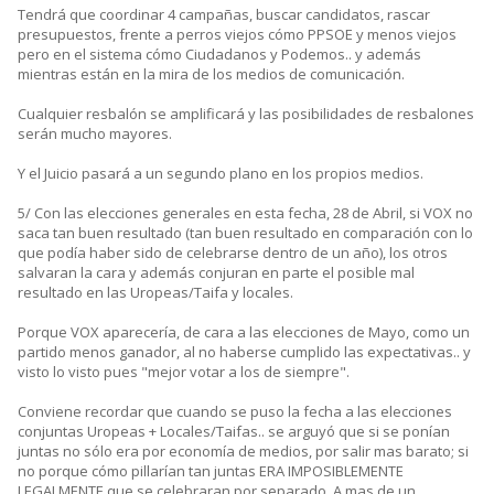
Tendrá que coordinar 4 campañas, buscar candidatos, rascar
presupuestos, frente a perros viejos cómo PPSOE y menos viejos
pero en el sistema cómo Ciudadanos y Podemos.. y además
mientras están en la mira de los medios de comunicación.
Cualquier resbalón se amplificará y las posibilidades de resbalones
serán mucho mayores.
Y el Juicio pasará a un segundo plano en los propios medios.
5/ Con las elecciones generales en esta fecha, 28 de Abril, si VOX no
saca tan buen resultado (tan buen resultado en comparación con lo
que podía haber sido de celebrarse dentro de un año), los otros
salvaran la cara y además conjuran en parte el posible mal
resultado en las Uropeas/Taifa y locales.
Porque VOX aparecería, de cara a las elecciones de Mayo, como un
partido menos ganador, al no haberse cumplido las expectativas.. y
visto lo visto pues "mejor votar a los de siempre".
Conviene recordar que cuando se puso la fecha a las elecciones
conjuntas Uropeas + Locales/Taifas.. se arguyó que si se ponían
juntas no sólo era por economía de medios, por salir mas barato; si
no porque cómo pillarían tan juntas ERA IMPOSIBLEMENTE
LEGALMENTE que se celebraran por separado. A mas de un