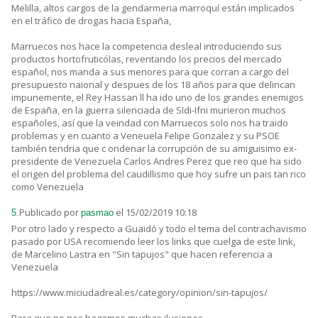
Melilla, altos cargos de la gendarmeria marroquí están implicados
en el tráfico de drogas hacia España,
Marruecos nos hace la competencia desleal introduciendo sus
productos hortofruticólas, reventando los precios del mercado
español, nos manda a sus menores para que corran a cargo del
presupuesto naional y despues de los 18 años para que delincan
impunemente, el Rey Hassan ll ha ido uno de los grandes enemigos
de España, en la guerra silenciada de SIdi-Ifni murieron muchos
españoles, así que la veindad con Marruecos solo nos ha traido
problemas y en cuanto a Veneuela Felipe Gonzalez y su PSOE
también tendria que c ondenar la corrupción de su amiguisimo ex-
presidente de Venezuela Carlos Andres Perez que reo que ha sido
el origen del problema del caudillismo que hoy sufre un pais tan rico
como Venezuela
Publicado por
el 15/02/2019 10:18
5.
pasmao
Por otro lado y respecto a Guaidó y todo el tema del contrachavismo
pasado por USA recomiendo leer los links que cuelga de este link,
de Marcelino Lastra en "Sin tapujos" que hacen referencia a
Venezuela
https://www.miciudadreal.es/category/opinion/sin-tapujos/