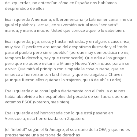
de izquierdas, no entendían cómo en España nos habíamos
desprendido de ellos.
Esa izquierda Americana, o Iberomericana (o Latinomericana.. me da
igual el palabro) .. actual, en su versión actual mas "sensata"
manda, y manda mucho. Usted que conoce aquello lo sabe bien.
Esa izquierda, pija, snob, y hasta instruida.. y en algunos casos rica,
muy rica. El perfecto arquetipo del despotismo ilustrado y el "todo
para el pueblo pero sin el pueblo" (porque muy democrática no és;
tampoco la derecha, hay que reconocerlo). Que odia a los gringos
pero que no puede evitar ir a Miami y Nueva York, incluso para irse
a vivir. Que miró al principio con simpatía la cosa cubana, que se
empezó a horrorizar con la chilena.. y que no tragaba a Chavez
(aunque fueron ellos quienes lo trajeron, quizá de ahí su odio).
Esa izquierda que comulgaba diariamente con el País.. y que nos
había absolvido a los españoles del pecado de ser fachas porque
votamos PSOE (votaron, mas bien)..
Esa izquierda está horrorizada con lo que está pasano en
Venezuela, está horrorizada con Zapatero.
(el "imbécil" según el Sr Amagro, el secreario de la OEA, y que no es
precisamente una persona de derechas