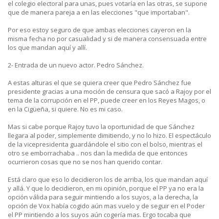
el colegio electoral para unas, pues votaría en las otras, se supone
que de manera pareja a en las elecciones "que importaban".
Por eso estoy seguro de que ambas elecciones cayeron en la
misma fecha no por casualidad y si de manera consensuada entre
los que mandan aquí y allí.
2- Entrada de un nuevo actor. Pedro Sánchez.
A estas alturas el que se quiera creer que Pedro Sánchez fue
presidente gracias a una moción de censura que sacó a Rajoy por el
tema de la corrupción en el PP, puede creer en los Reyes Magos, o
en la Cigüeña, si quiere. No es mi caso.
Mas si cabe porque Rajoy tuvo la oportunidad de que Sánchez
llegara al poder, simplemente dimitiendo, y no lo hizo. El espectáculo
de la vicepresidenta guardándole el sitio con el bolso, mientras el
otro se emborrachaba .. nos dan la medida de que entonces
ocurrieron cosas que no se nos han querido contar.
Está claro que eso lo decidieron los de arriba, los que mandan aquí
y allá. Y que lo decidieron, en mi opinión, porque el PP ya no era la
opción válida para seguir mintiendo a los suyos, a la derecha, la
opción de Vox había cogido aún mas vuelo y de seguir en el Poder
el PP mintiendo a los suyos aún cogería mas. Ergo tocaba que