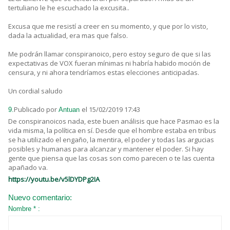
tertuliano le he escuchado la excusita..
Excusa que me resistí a creer en su momento, y que por lo visto,
dada la actualidad, era mas que falso.
Me podrán llamar conspiranoico, pero estoy seguro de que si las
expectativas de VOX fueran mínimas ni habría habido moción de
censura, y ni ahora tendríamos estas elecciones anticipadas.
Un cordial saludo
Publicado por
el 15/02/2019 17:43
9.
Antuan
De conspiranoicos nada, este buen análisis que hace Pasmao es la
vida misma, la política en sí. Desde que el hombre estaba en tribus
se ha utilizado el engaño, la mentira, el poder y todas las argucias
posibles y humanas para alcanzar y mantener el poder. Si hay
gente que piensa que las cosas son como parecen o te las cuenta
apañado va.
https://youtu.be/v5lDYDPg2IA
Nuevo comentario:
Nombre * :