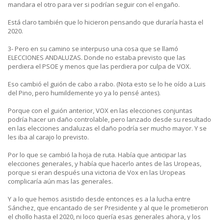
mandara el otro para ver si podrían seguir con el engaño.
Está claro también que lo hicieron pensando que duraría hasta el
2020.
3- Pero en su camino se interpuso una cosa que se llamó
ELECCIONES ANDALUZAS. Donde no estaba previsto que las
perdiera el PSOE y menos que las perdiera por culpa de VOX.
Eso cambió el guión de cabo a rabo. (Nota esto se lo he oído a Luis
del Pino, pero humildemente yo ya lo pensé antes).
Porque con el guión anterior, VOX en las elecciones conjuntas
podría hacer un daño controlable, pero lanzado desde su resultado
en las elecciones andaluzas el daño podría ser mucho mayor. Y se
les iba al carajo lo previsto.
Por lo que se cambió la hoja de ruta. Había que anticipar las
elecciones generales, y había que hacerlo antes de las Uropeas,
porque si eran después una victoria de Vox en las Uropeas
complicaría aún mas las generales.
Y a lo que hemos asistido desde entonces es a la lucha entre
Sánchez, que encantado de ser Presidente y al que le prometieron
el chollo hasta el 2020, ni loco quería esas generales ahora, y los