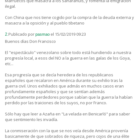
Marruecos que masacra a los saharahuis, y fomenta la emigración
ilegal.
Con China que nos tiene cogido por la compra de la deuda externa y
masacra a la opsición y al pueblo tibetano
Publicado por
el 15/02/2019 09:23
2.
pasmao
Buenos días Don Francisco
El "espectáculo" venezolano sobre todo está hundiendo a nuestra
progresía local, a esos del NO a la guerra en las galas de los Goya,
etc...
Esa progresía que se decía heredera de los republicanos
españoles que recalaron en América durante su exhilio tras la
guerra civil. Unos exhiliados que admás en muchos casos eran
profundamente españoles y que se sentían además
profundamente perdedores porque sabían que la guerra la habían
perdido por las traiciones de los suyos, no por Franco.
Sólo hay que leer a Azaña en "La velada en Benicarló" para saber
que sentimiento les invadía.
La conmiseración con la que se nos veía desde América provenía
basicamente de que sobrados de riqueza, pero cojos de una élite