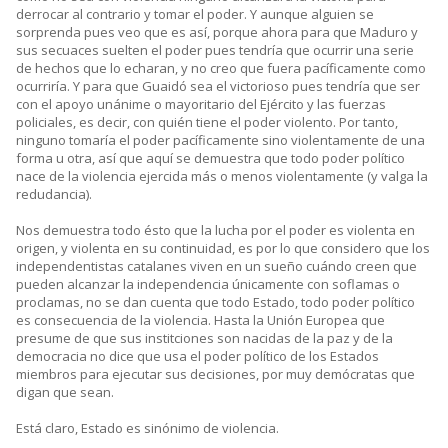
derrocar al contrario y tomar el poder. Y aunque alguien se
sorprenda pues veo que es así, porque ahora para que Maduro y
sus secuaces suelten el poder pues tendría que ocurrir una serie
de hechos que lo echaran, y no creo que fuera pacíficamente como
ocurriría. Y para que Guaidó sea el victorioso pues tendría que ser
con el apoyo unánime o mayoritario del Ejército y las fuerzas
policiales, es decir, con quién tiene el poder violento. Por tanto,
ninguno tomaría el poder pacíficamente sino violentamente de una
forma u otra, así que aquí se demuestra que todo poder político
nace de la violencia ejercida más o menos violentamente (y valga la
redudancia).
Nos demuestra todo ésto que la lucha por el poder es violenta en
origen, y violenta en su continuidad, es por lo que considero que los
independentistas catalanes viven en un sueño cuándo creen que
pueden alcanzar la independencia únicamente con soflamas o
proclamas, no se dan cuenta que todo Estado, todo poder político
es consecuencia de la violencia. Hasta la Unión Europea que
presume de que sus institciones son nacidas de la paz y de la
democracia no dice que usa el poder político de los Estados
miembros para ejecutar sus decisiones, por muy demócratas que
digan que sean.
Está claro, Estado es sinónimo de violencia.