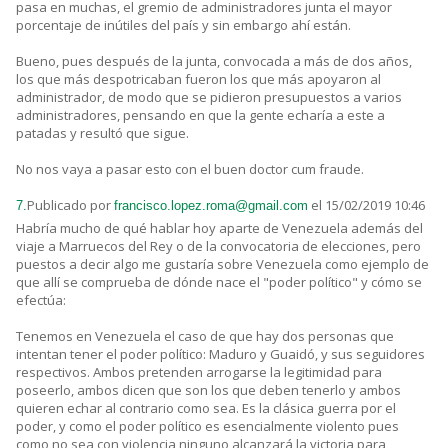
pasa en muchas, el gremio de administradores junta el mayor
porcentaje de inútiles del país y sin embargo ahí están.
Bueno, pues después de la junta, convocada a más de dos años,
los que más despotricaban fueron los que más apoyaron al
administrador, de modo que se pidieron presupuestos a varios
administradores, pensando en que la gente echaría a este a
patadas y resultó que sigue.
No nos vaya a pasar esto con el buen doctor cum fraude.
Publicado por
el 15/02/2019 10:46
7.
francisco.lopez.roma@gmail.com
Habría mucho de qué hablar hoy aparte de Venezuela además del
viaje a Marruecos del Rey o de la convocatoria de elecciones, pero
puestos a decir algo me gustaría sobre Venezuela como ejemplo de
que allí se comprueba de dónde nace el "poder político" y cómo se
efectúa:
Tenemos en Venezuela el caso de que hay dos personas que
intentan tener el poder político: Maduro y Guaidó, y sus seguidores
respectivos. Ambos pretenden arrogarse la legitimidad para
poseerlo, ambos dicen que son los que deben tenerlo y ambos
quieren echar al contrario como sea. Es la clásica guerra por el
poder, y como el poder político es esencialmente violento pues
como no sea con violencia ninguno alcanzará la victoria para