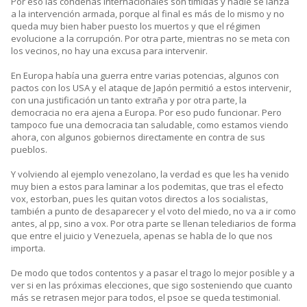
Por eso las condenas internacionales son tímidas y nadie se lanza
a la intervención armada, porque al final es más de lo mismo y no
queda muy bien haber puesto los muertos y que el régimen
evolucione a la corrupción. Por otra parte, mientras no se meta con
los vecinos, no hay una excusa para intervenir.
En Europa había una guerra entre varias potencias, algunos con
pactos con los USA y el ataque de Japón permitió a estos intervenir,
con una justificación un tanto extraña y por otra parte, la
democracia no era ajena a Europa. Por eso pudo funcionar. Pero
tampoco fue una democracia tan saludable, como estamos viendo
ahora, con algunos gobiernos directamente en contra de sus
pueblos.
Y volviendo al ejemplo venezolano, la verdad es que les ha venido
muy bien a estos para laminar a los podemitas, que tras el efecto
vox, estorban, pues les quitan votos directos a los socialistas,
también a punto de desaparecer y el voto del miedo, no va a ir como
antes, al pp, sino a vox. Por otra parte se llenan telediarios de forma
que entre el juicio y Venezuela, apenas se habla de lo que nos
importa.
De modo que todos contentos y a pasar el trago lo mejor posible y a
ver si en las próximas elecciones, que sigo sosteniendo que cuanto
más se retrasen mejor para todos, el psoe se queda testimonial.