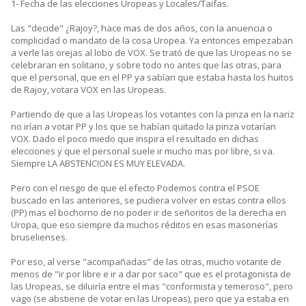
1- Fecha de las elecciones Uropeas y Locales/Taifas.
Las "decide" ¿Rajoy?, hace mas de dos años, con la anuencia o
complicidad o mandato de la cosa Uropea. Ya entonces empezaban
a verle las orejas al lobo de VOX. Se trató de que las Uropeas no se
celebraran en solitario, y sobre todo no antes que las otras, para
que el personal, que en el PP ya sabían que estaba hasta los huitos
de Rajoy, votara VOX en las Uropeas.
Partiendo de que a las Uropeas los votantes con la pinza en la nariz
no irían a votar PP y los que se habían quitado la pinza votarían
VOX. Dado el poco miedo que inspira el resultado en dichas
elecciones y que el personal suele ir mucho mas por libre, si va.
Siempre LA ABSTENCION ES MUY ELEVADA.
Pero con el riesgo de que el efecto Podemos contra el PSOE
buscado en las anteriores, se pudiera volver en estas contra ellos
(PP) mas el bochorno de no poder ir de señoritos de la derecha en
Uropa, que eso siempre da muchos réditos en esas masonerías
bruselienses.
Por eso, al verse "acompañadas" de las otras, mucho votante de
menos de "ir por libre e ir a dar por saco" que es el protagonista de
las Uropeas, se diluiría entre el mas "conformista y temeroso", pero
vago (se abstiene de votar en las Uropeas), pero que ya estaba en