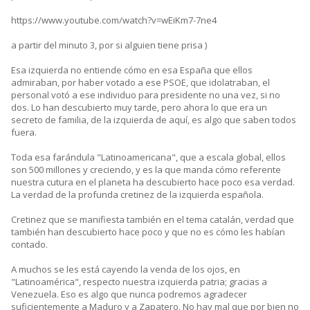
https://www.youtube.com/watch?v=wEiKm7-7ne4
a partir del minuto 3, por si alguien tiene prisa )
Esa izquierda no entiende cómo en esa España que ellos
admiraban, por haber votado a ese PSOE, que idolatraban, el
personal votó a ese individuo para presidente no una vez, si no
dos. Lo han descubierto muy tarde, pero ahora lo que era un
secreto de familia, de la izquierda de aquí, es algo que saben todos
fuera.
Toda esa farándula "Latinoamericana", que a escala global, ellos
son 500 millones y creciendo, y es la que manda cómo referente
nuestra cutura en el planeta ha descubierto hace poco esa verdad.
La verdad de la profunda cretinez de la izquierda española.
Cretinez que se manifiesta también en el tema catalán, verdad que
también han descubierto hace poco y que no es cómo les habían
contado.
A muchos se les está cayendo la venda de los ojos, en
"Latinoamérica", respecto nuestra izquierda patria; gracias a
Venezuela. Eso es algo que nunca podremos agradecer
suficientemente a Maduro y a Zapatero. No hay mal que por bien no