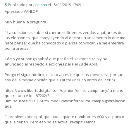
Publicado por
el 15/02/2019 17:09
8.
pasmao
Apreciado VANLOP
Muy buena la pregunta
" La cuestión es saber si caerán suficientes vendas aquí, antes de
las elecciones, que estoy oyendo al doctor en un lamento lo que me
hace pensar que ha convocado o piensa convocar. Ya me enteraré
por la prensa."
Cómo ya supongo sabrá que por fin el Doktor se rajó y ha
anunciado al respecto elecciones para el 28 de Abril.
Pongo el siguiente link, escrito antes de que las convocara, porque
soy de la misma opinión que su autor (incluso antes de leerlo)
https://www.libertaddigital.com/opinion/emilio-campmany/la-mano-
que-retuerce-los-87202/?
utm_source=POR_D&utm_medium=confoto&utm_campaign=relacion
ada
El problema principal, que nadie quiere nombrar es VOX y el pánico
que le tienen. Pero eso no es actual, recapitulemos: