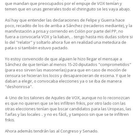
que mandan que preocupados por el empuje de VOX temían y
temen que en unas generales todo el chiringuito se les vaya abajo.
Así hay que entender las declaraciones de Felipe y Guerra hace
poco, recadito de los de arriba a Sánchez (recaderos mediante), y la
manifestación a prisa y corriendo en Colón por parte del PP, no
fuera a convocarla VOX y la liaban, .. tengo hasta mis dudas sobre si
lo del "relator" y soltarlo ahora fue en realidad una metedura de
pata o si también estuvo pactado.
Yo estoy convencido de que alguien le hizo llegar el mensaje a
Sánchez de que tenían al menos 15-20 diputados "comprometidos"
(para eso sirven las masonerías) para que en caso de moción de
censura se hicieran los locos y desaparecieran de escena. Y que le
daban a elegir, o convocaba elecciones ya o se iba de manera
"deshonrosa".
4- Uno de los talones de Aquiles de VOX, aunque no lo reconozcan
es que no quieren que se les infiltren frikis, por otro lado con las
otras elecciones tenían que bscar candidatos para las Uropeas, las
Taifas y las locales .. y no es fácil,, y tampoco sin que se te infiltren
frikis.
Ahora además tendrán las al Congreso y Senado.