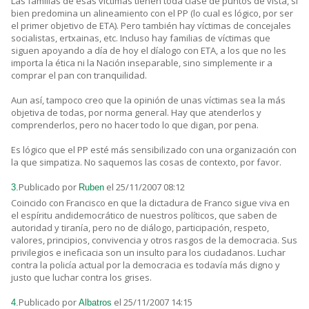
Las familias de esas víctimas tienen toda clase de puntos de vista, si
bien predomina un alineamiento con el PP (lo cual es lógico, por ser
el primer objetivo de ETA). Pero también hay víctimas de concejales
socialistas, ertxainas, etc. Incluso hay familias de víctimas que
siguen apoyando a día de hoy el díalogo con ETA, a los que no les
importa la ética ni la Nación inseparable, sino simplemente ir a
comprar el pan con tranquilidad.
Aun así, tampoco creo que la opinión de unas víctimas sea la más
objetiva de todas, por norma general. Hay que atenderlos y
comprenderlos, pero no hacer todo lo que digan, por pena.
Es lógico que el PP esté más sensibilizado con una organización con
la que simpatiza. No saquemos las cosas de contexto, por favor.
Publicado por
el 25/11/2007 08:12
3.
Ruben
Coincido con Francisco en que la dictadura de Franco sigue viva en
el espíritu andidemocrático de nuestros políticos, que saben de
autoridad y tiranía, pero no de diálogo, participación, respeto,
valores, principios, convivencia y otros rasgos de la democracia. Sus
privilegios e ineficacia son un insulto para los ciudadanos. Luchar
contra la policía actual por la democracia es todavía más digno y
justo que luchar contra los grises.
Publicado por
el 25/11/2007 14:15
4.
Albatros