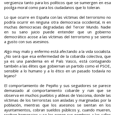
vergüenza tanto para los políticos que se sumergen en esa
pocilga moral como para los ciudadanos que lo toleran.
Lo que ocurre en España con las víctimas del terrorismo no
podría ocurrir en ninguna otra democracia occidental, ni en
muchas democracias degradadas del Tercer Mundo. Nadie
en su sano juicio puede entender que un gobierno
democrático acose a las víctimas del terrorismo y se sienta
a gusto con sus asesinos.
Algo muy malo y enfermo está afectando a la vida socialista.
¿No será que esa enfermedad de la cobardía colectiva, que
ya es una pandemia en el País Vasco, está contagiando
también a las élites que gobiernan un partido como el PSOE,
sensible a lo humano y a lo ético en un pasado todavía no
lejano?
El comportamiento de Pepiño y sus seguidores se parece
demasiado al comportamiento cobarde y ruin que se
observa en muchos pueblos y aldeas de Vasconia, donde las
víctimas de los terroristas son aisladas y marginadas por la
población, mientras que los asesinos se sientan en los
ayuntamientos, cobran sueldos públicos y, cuando mueren,
reciben homenajes y se les ponen sus nombres a las calles