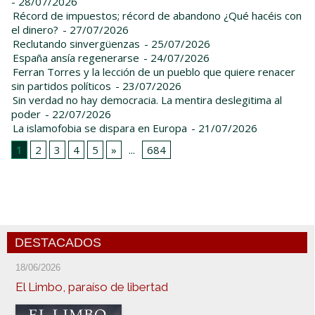
- 28/07/2026
Récord de impuestos; récord de abandono ¿Qué hacéis con
el dinero?
- 27/07/2026
Reclutando sinvergüenzas
- 25/07/2026
España ansía regenerarse
- 24/07/2026
Ferran Torres y la lección de un pueblo que quiere renacer
sin partidos políticos
- 23/07/2026
Sin verdad no hay democracia. La mentira deslegitima al
poder
- 22/07/2026
La islamofobia se dispara en Europa
- 21/07/2026
1
2
3
4
5
»
...
684
DESTACADOS
18/06/2026
El Limbo, paraíso de libertad