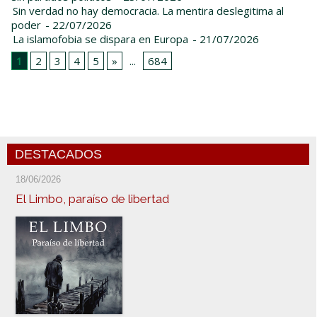
Sin verdad no hay democracia. La mentira deslegitima al
poder
- 22/07/2026
La islamofobia se dispara en Europa
- 21/07/2026
1
2
3
4
5
»
...
684
DESTACADOS
18/06/2026
El Limbo, paraíso de libertad