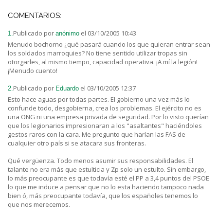
COMENTARIOS:
Publicado por
el 03/10/2005 10:43
1.
anónimo
Menudo bochorno ¿qué pasará cuando los que quieran entrar sean
los soldados marroquies? No tiene sentido utilizar tropas sin
otorgarles, al mismo tiempo, capacidad operativa. ¡A mí la legión!
¡Menudo cuento!
Publicado por
el 03/10/2005 12:37
2.
Eduardo
Esto hace aguas por todas partes. El gobierno una vez más lo
confunde todo, desgobierna, crea los problemas. El ejército no es
una ONG ni una empresa privada de seguridad. Por lo visto querían
que los legionarios impresionaran a los "asaltantes" haciéndoles
gestos raros con la cara. Me pregunto que harían las FAS de
cualquier otro país si se atacara sus fronteras.
Qué vergüenza. Todo menos asumir sus responsabilidades. El
talante no era más que estulticia y Zp solo un estulto. Sin embargo,
lo más preocupante es que todavía esté el PP a 3,4 puntos del PSOE
lo que me induce a pensar que no lo esta haciendo tampoco nada
bien ó, más preocupante todavía, que los españoles tenemos lo
que nos merecemos.