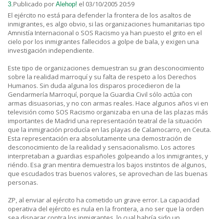
Publicado por
el 03/10/2005 20:59
3.
Alehop!
El ejército no está para defender la frontera de los asaltos de
inmigrantes, es algo obvio, si las organizaciones humanitarias tipo
Amnistía Internacional o SOS Racismo ya han puesto el grito en el
cielo por los inmigrantes fallecidos a golpe de bala, y exigen una
investigación independiente.
Este tipo de organizaciones demuestran su gran desconocimiento
sobre la realidad marroquí y su falta de respeto a los Derechos
Humanos. Sin duda alguna los disparos procedieron de la
Gendarmería Marroquí, porque la Guardia Civil sólo actúa con
armas disuasorias, y no con armas reales. Hace algunos años vi en
televisión como SOS Racismo organizaba en una de las plazas más
importantes de Madrid una representación teatral de la situación
que la inmigración producía en las playas de Calamocarro, en Ceuta.
Esta representación era absolutamente una demostración de
desconocimiento de la realidad y sensacionalismo. Los actores
interpretaban a guardias españoles golpeando a los inmigrantes, y
riéndo. Esa gran mentira demuestra los bajos instintos de algunos,
que escudados tras buenos valores, se aprovechan de las buenas
personas.
ZP, al enviar al ejército ha cometido un grave error. La capacidad
operativa del ejército es nula en la frontera, a no ser que la orden
sea disparar contra los inmigrantes, lo cual habría sido un