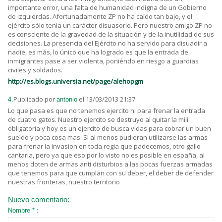
importante error, una falta de humanidad indigna de un Gobierno
de Izquierdas. Afortunadamente ZP no ha caído tan bajo, y el
ejército sólo tenía un carácter disuasorio. Pero nuestro amigo ZP no
es consciente de la gravedad de la situación y de la inutilidad de sus
decisiones. La presencia del Ejército no ha servido para disuadir a
nadie, es más, lo único que ha logrado es que la entrada de
inmigrantes pase a ser violenta, poniéndo en riesgo a guardias
civiles y soldados.
http://es.blogs.universia.net/page/alehopgm
Publicado por
el 13/03/2013 21:37
4.
antonio
Lo que pasa es que no tenemos ejercito ni para frenar la entrada
de cuatro gatos. Nuestro ejercito se destruyo al quitar la mili
obligatoria y hoy es un ejercito de busca vidas para cobrar un buen
sueldo y poca cosa mas. Si al menos pudieran utilizarse las armas
para frenar la invasion en toda regla que padecemos, otro gallo
cantaria, pero ya que eso por lo visto no es posible en españa, al
menos doten de armas anti disturbios a las pocas fuerzas armadas
que tenemos para que cumplan con su deber, el deber de defender
nuestras fronteras, nuestro territorio
Nuevo comentario:
Nombre * :