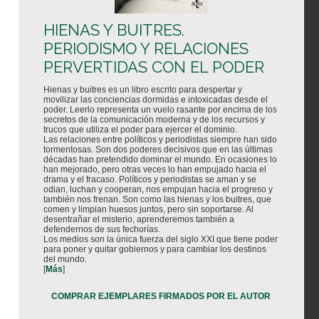
HIENAS Y BUITRES.
PERIODISMO Y RELACIONES
PERVERTIDAS CON EL PODER
Hienas y buitres es un libro escrito para despertar y
movilizar las conciencias dormidas e intoxicadas desde el
poder. Leerlo representa un vuelo rasante por encima de los
secretos de la comunicación moderna y de los recursos y
trucos que utiliza el poder para ejercer el dominio.
Las relaciones entre políticos y periodistas siempre han sido
tormentosas. Son dos poderes decisivos que en las últimas
décadas han pretendido dominar el mundo. En ocasiones lo
han mejorado, pero otras veces lo han empujado hacia el
drama y el fracaso. Políticos y periodistas se aman y se
odian, luchan y cooperan, nos empujan hacia el progreso y
también nos frenan. Son como las hienas y los buitres, que
comen y limpian huesos juntos, pero sin soportarse. Al
desentrañar el misterio, aprenderemos también a
defendernos de sus fechorías.
Los medios son la única fuerza del siglo XXI que tiene poder
para poner y quitar gobiernos y para cambiar los destinos
del mundo.
[
Más
]
COMPRAR EJEMPLARES FIRMADOS POR EL AUTOR