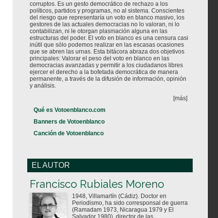
corruptos. Es un gesto democrático de rechazo a los
políticos, partidos y programas, no al sistema. Conscientes
del riesgo que representaría un voto en blanco masivo, los
gestores de las actuales democracias no lo valoran, ni lo
contabilizan, ni le otorgan plasmación alguna en las
estructuras del poder. El voto en blanco es una censura casi
inútil que sólo podemos realizar en las escasas ocasiones
que se abren las urnas. Esta bitácora abraza dos objetivos
principales: Valorar el peso del voto en blanco en las
democracias avanzadas y permitir a los ciudadanos libres
ejercer el derecho a la bofetada democrática de manera
permanente, a través de la difusión de información, opinión
y análisis.
[más]
Qué es Votoenblanco.com
Banners de Votoenblanco
Canción de Votoenblanco
EL AUTOR
Votoenblanco.com
Francisco Rubiales Moreno
1948, Villamartín (Cádiz). Doctor en
Periodismo, ha sido corresponsal de guerra
(Ramadam 1973, Nicaragua 1979 y El
Salvador 1980), director de las