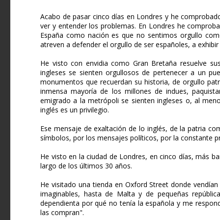
Acabo de pasar cinco días en Londres y he comprobado q
ver y entender los problemas. En Londres he comprobad
España como nación es que no sentimos orgullo como 
atreven a defender el orgullo de ser españoles, a exhibi
He visto con envidia como Gran Bretaña resuelve sus
ingleses se sienten orgullosos de pertenecer a un pue
monumentos que recuerdan su historia, de orgullo patr
inmensa mayoría de los millones de indues, paquist
emigrado a la metrópoli se sienten ingleses o, al meno
inglés es un privilegio.
Ese mensaje de exaltación de lo inglés, de la patria co
símbolos, por los mensajes políticos, por la constante pr
He visto en la ciudad de Londres, en cinco días, más b
largo de los últimos 30 años.
He visitado una tienda en Oxford Street donde vendían
imaginables, hasta de Malta y de pequeñas república
dependienta por qué no tenía la española y me respond
las compran".