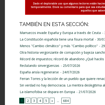
Dado el deplorable uso que algunos lectores están hacie
temporalmente. Envie su comentario para que sea estudiado
aquellos que saben 
TAMBIÉN EN ESTA SECCIÓN:
Marruecos invade España y Europa a través de Ceuta
-
La Constitución española tiene una fisura mortal
- 30/0
Menos "Cambio climático" y más "Cambio político"
- 2
Otra historia vergonzante de corrupción y bajeza sanchi
Récord de impuestos; récord de abandono ¿Qué hacéis 
Reclutando sinvergüenzas
- 25/07/2026
España ansía regenerarse
- 24/07/2026
Ferran Torres y la lección de un pueblo que quiere renace
Sin verdad no hay democracia. La mentira deslegitima a
La islamofobia se dispara en Europa
- 21/07/2026
1
2
3
4
5
»
...
684