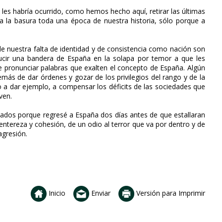
les habría ocurrido, como hemos hecho aquí, retirar las últimas
 a la basura toda una época de nuestra historia, sólo porque a
e nuestra falta de identidad y de consistencia como nación son
 lucir una bandera de España en la solapa por temor a que les
 de pronunciar palabras que exalten el concepto de España. Algún
más de dar órdenes y gozar de los privilegios del rango y de la
o a dar ejemplo, a compensar los déficits de las sociedades que
ven.
ntados porque regresé a España dos días antes de que estallaran
tereza y cohesión, de un odio al terror que va por dentro y de
agresión.
Inicio
Enviar
Versión para Imprimir