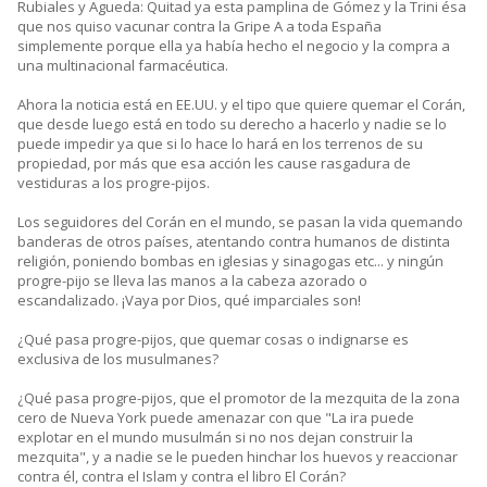
Rubiales y Agueda: Quitad ya esta pamplina de Gómez y la Trini ésa
que nos quiso vacunar contra la Gripe A a toda España
simplemente porque ella ya había hecho el negocio y la compra a
una multinacional farmacéutica.
Ahora la noticia está en EE.UU. y el tipo que quiere quemar el Corán,
que desde luego está en todo su derecho a hacerlo y nadie se lo
puede impedir ya que si lo hace lo hará en los terrenos de su
propiedad, por más que esa acción les cause rasgadura de
vestiduras a los progre-pijos.
Los seguidores del Corán en el mundo, se pasan la vida quemando
banderas de otros países, atentando contra humanos de distinta
religión, poniendo bombas en iglesias y sinagogas etc... y ningún
progre-pijo se lleva las manos a la cabeza azorado o
escandalizado. ¡Vaya por Dios, qué imparciales son!
¿Qué pasa progre-pijos, que quemar cosas o indignarse es
exclusiva de los musulmanes?
¿Qué pasa progre-pijos, que el promotor de la mezquita de la zona
cero de Nueva York puede amenazar con que "La ira puede
explotar en el mundo musulmán si no nos dejan construir la
mezquita", y a nadie se le pueden hinchar los huevos y reaccionar
contra él, contra el Islam y contra el libro El Corán?