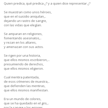
Quien predica, qué predica ¿? y a quien dice representar ¿?
Se muestran como unos héroes,
que en el suicidio aniquilan,..
dejando un rastro de sangre,
con las vidas que elegían.
Se amparan en religiones,
fomentando asesinatos,..
y rezan en los altares,
y amenazan con sus actos.
Se rigen por una historia,
que ellos mismos escribieron,...
presumiendo de derechos,
que ellos mismos eligieron.
Cual mentira patentada,
de esos crímenes de muestra,..
que defienden las mentiras,
que ellos mismos manifiestan.
Era un mundo de colores,
que se ha quedado en el gris,..
por la sangre y los errores,