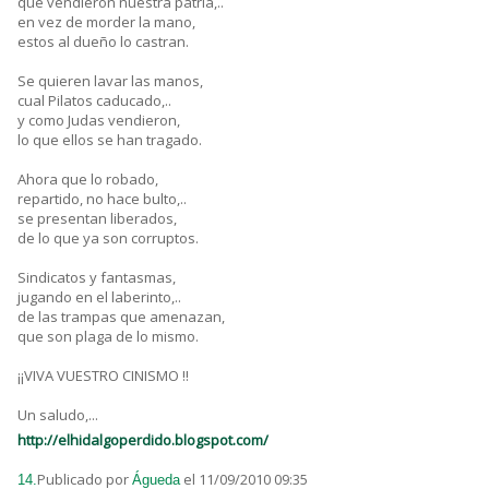
que vendieron nuestra patria,..
en vez de morder la mano,
estos al dueño lo castran.
Se quieren lavar las manos,
cual Pilatos caducado,..
y como Judas vendieron,
lo que ellos se han tragado.
Ahora que lo robado,
repartido, no hace bulto,..
se presentan liberados,
de lo que ya son corruptos.
Sindicatos y fantasmas,
jugando en el laberinto,..
de las trampas que amenazan,
que son plaga de lo mismo.
¡¡VIVA VUESTRO CINISMO !!
Un saludo,...
http://elhidalgoperdido.blogspot.com/
Publicado por
el 11/09/2010 09:35
14.
Águeda