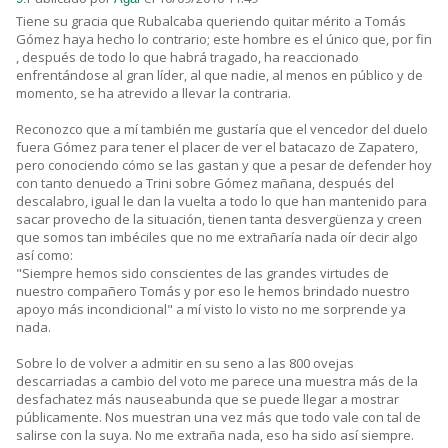
Tiene su gracia que Rubalcaba queriendo quitar mérito a Tomás
Gómez haya hecho lo contrario; este hombre es el único que, por fin
, después de todo lo que habrá tragado, ha reaccionado
enfrentándose al gran líder, al que nadie, al menos en público y de
momento, se ha atrevido a llevar la contraria.
Reconozco que a mí también me gustaría que el vencedor del duelo
fuera Gómez para tener el placer de ver el batacazo de Zapatero,
pero conociendo cómo se las gastan y que a pesar de defender hoy
con tanto denuedo a Trini sobre Gómez mañana, después del
descalabro, igual le dan la vuelta a todo lo que han mantenido para
sacar provecho de la situación, tienen tanta desvergüenza y creen
que somos tan imbéciles que no me extrañaría nada oír decir algo
así como:
"Siempre hemos sido conscientes de las grandes virtudes de
nuestro compañero Tomás y por eso le hemos brindado nuestro
apoyo más incondicional" a mí visto lo visto no me sorprende ya
nada.
Sobre lo de volver a admitir en su seno a las 800 ovejas
descarriadas a cambio del voto me parece una muestra más de la
desfachatez más nauseabunda que se puede llegar a mostrar
públicamente. Nos muestran una vez más que todo vale con tal de
salirse con la suya. No me extraña nada, eso ha sido así siempre.