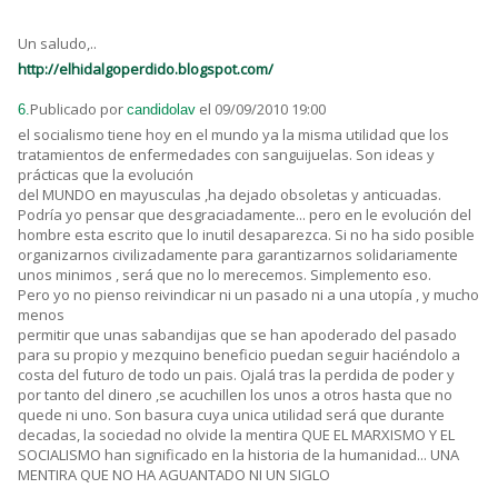
Un saludo,..
http://elhidalgoperdido.blogspot.com/
Publicado por
el 09/09/2010 19:00
6.
candidolav
el socialismo tiene hoy en el mundo ya la misma utilidad que los
tratamientos de enfermedades con sanguijuelas. Son ideas y
prácticas que la evolución
del MUNDO en mayusculas ,ha dejado obsoletas y anticuadas.
Podría yo pensar que desgraciadamente... pero en le evolución del
hombre esta escrito que lo inutil desaparezca. Si no ha sido posible
organizarnos civilizadamente para garantizarnos solidariamente
unos minimos , será que no lo merecemos. Simplemento eso.
Pero yo no pienso reivindicar ni un pasado ni a una utopía , y mucho
menos
permitir que unas sabandijas que se han apoderado del pasado
para su propio y mezquino beneficio puedan seguir haciéndolo a
costa del futuro de todo un pais. Ojalá tras la perdida de poder y
por tanto del dinero ,se acuchillen los unos a otros hasta que no
quede ni uno. Son basura cuya unica utilidad será que durante
decadas, la sociedad no olvide la mentira QUE EL MARXISMO Y EL
SOCIALISMO han significado en la historia de la humanidad... UNA
MENTIRA QUE NO HA AGUANTADO NI UN SIGLO