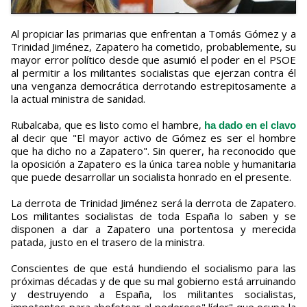
Al propiciar las primarias que enfrentan a Tomás Gómez y a
Trinidad Jiménez, Zapatero ha cometido, probablemente, su
mayor error político desde que asumió el poder en el PSOE
al permitir a los militantes socialistas que ejerzan contra él
una venganza democrática derrotando estrepitosamente a
la actual ministra de sanidad.
Rubalcaba, que es listo como el hambre,
ha dado en el clavo
al decir que "El mayor activo de Gómez es ser el hombre
que ha dicho no a Zapatero". Sin querer, ha reconocido que
la oposición a Zapatero es la única tarea noble y humanitaria
que puede desarrollar un socialista honrado en el presente.
La derrota de Trinidad Jiménez será la derrota de Zapatero.
Los militantes socialistas de toda España lo saben y se
disponen a dar a Zapatero una portentosa y merecida
patada, justo en el trasero de la ministra.
Conscientes de que está hundiendo el socialismo para las
próximas décadas y de que su mal gobierno está arruinando
y destruyendo a España, los militantes socialistas,
impotentes para abofetear al poderoso" líder" que ocupa la