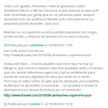
Todos son iguales, fomentan y toleran gravísimos actos
antidemocráticos si ello les favorece, lo que quieren es que todo
esté controlado por gente que no se cuestiona nada, siempre
apoyarán todo sin análisis ni debate, todo sólo para tener su
pequeña parcela de poder. Qué asco.
Mientas no nos quitemos a estos partidos parásitos con cargos
profesionales y vitalicios de encima esto no tiene solución.
Publicado por
el 10/09/2010 11:50
10.
candidolav
tras la de arena una de cal...
http://www.theawl.com/2010/09/cat-teaches-squirrel-to-purr
(traducción libre.... A todos aquellos que creen que no hay ya
Milagros, que nuestros mejores días han quedado atrás y el tiempo
que nos quede deberemos agonizar y luchar inútilmente para
mantener nuestra dignidad, les diría que están en lo cierto.
Pero hay un video sobre un gato que ha adoptado una pequeña
ardilla que ha aprendido a ronronear…. Os ayudará a olvidar la
desesperanza y mueca de tristeza por un momento)
http://www.theawl.com/2010/09/cat-teaches-squirrel-to-purr
Publicado por
el 10/09/2010 13:16
11.
Cándido C.