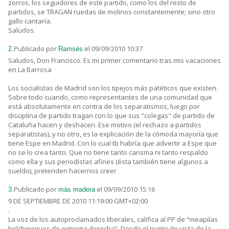
zorros, los seguidores de este partido, como los del resto de
partidos, se TRAGAN ruedas de molinos constantemente; sino otro
gallo cantaría.
Saludos.
Publicado por
el 09/09/2010 10:37
2.
Ramsés
Saludos, Don Francisco. Es mi primer comentario tras mis vacaciones
en La Barrosa
Los socialistas de Madrid son los tipejos más patéticos que existen.
Sobre todo cuando, como representantes de una comunidad que
está absolutamente en contra de los separatismos, luego por
disciplina de partido tragan con lo que sus "colegas" de partido de
Cataluña hacen y deshacen. Ese motivo (el rechazo a partidos
separatistas), y no otro, es la explicación de la cómoda mayoría que
tiene Espe en Madrid. Con lo cual tb habría que advertir a Espe que
no se lo crea tanto. Que no tiene tanto carisma ni tanto respaldo
como ella y sus periodistas afines (ésta también tiene algunos a
sueldo), pretenden hacernos creer
Publicado por
el 09/09/2010 15:16
3.
más madera
9 DE SEPTIEMBRE DE 2010 11:19:00 GMT+02:00
.
La voz de los autoproclamados liberales, califica al PP de “meapilas
bolcheviques de extrema derecha”. Desde el punto de vista de la