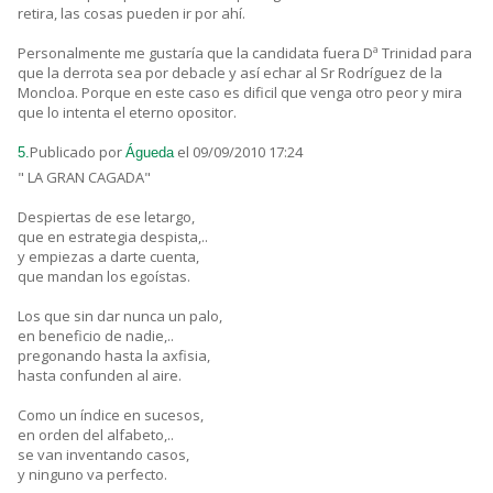
retira, las cosas pueden ir por ahí.
Personalmente me gustaría que la candidata fuera Dª Trinidad para
que la derrota sea por debacle y así echar al Sr Rodríguez de la
Moncloa. Porque en este caso es dificil que venga otro peor y mira
que lo intenta el eterno opositor.
Publicado por
el 09/09/2010 17:24
5.
Águeda
" LA GRAN CAGADA"
Despiertas de ese letargo,
que en estrategia despista,..
y empiezas a darte cuenta,
que mandan los egoístas.
Los que sin dar nunca un palo,
en beneficio de nadie,..
pregonando hasta la axfisia,
hasta confunden al aire.
Como un índice en sucesos,
en orden del alfabeto,..
se van inventando casos,
y ninguno va perfecto.