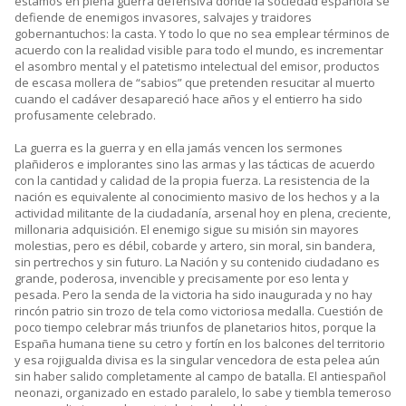
estamos en plena guerra defensiva donde la sociedad española se
defiende de enemigos invasores, salvajes y traidores
gobernantuchos: la casta. Y todo lo que no sea emplear términos de
acuerdo con la realidad visible para todo el mundo, es incrementar
el asombro mental y el patetismo intelectual del emisor, productos
de escasa mollera de “sabios” que pretenden resucitar al muerto
cuando el cadáver desapareció hace años y el entierro ha sido
profusamente celebrado.
La guerra es la guerra y en ella jamás vencen los sermones
plañideros e implorantes sino las armas y las tácticas de acuerdo
con la cantidad y calidad de la propia fuerza. La resistencia de la
nación es equivalente al conocimiento masivo de los hechos y a la
actividad militante de la ciudadanía, arsenal hoy en plena, creciente,
millonaria adquisición. El enemigo sigue su misión sin mayores
molestias, pero es débil, cobarde y artero, sin moral, sin bandera,
sin pertrechos y sin futuro. La Nación y su contenido ciudadano es
grande, poderosa, invencible y precisamente por eso lenta y
pesada. Pero la senda de la victoria ha sido inaugurada y no hay
rincón patrio sin trozo de tela como victoriosa medalla. Cuestión de
poco tiempo celebrar más triunfos de planetarios hitos, porque la
España humana tiene su cetro y fortín en los balcones del territorio
y esa rojigualda divisa es la singular vencedora de esta pelea aún
sin haber salido completamente al campo de batalla. El antiespañol
neonazi, organizado en estado paralelo, lo sabe y tiembla temeroso