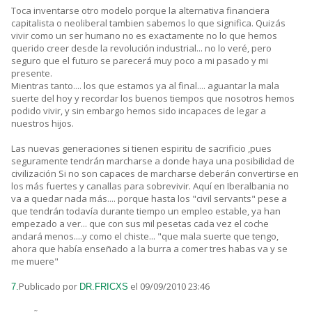
Toca inventarse otro modelo porque la alternativa financiera
capitalista o neoliberal tambien sabemos lo que significa. Quizás
vivir como un ser humano no es exactamente no lo que hemos
querido creer desde la revolución industrial... no lo veré, pero
seguro que el futuro se parecerá muy poco a mi pasado y mi
presente.
Mientras tanto.... los que estamos ya al final.... aguantar la mala
suerte del hoy y recordar los buenos tiempos que nosotros hemos
podido vivir, y sin embargo hemos sido incapaces de legar a
nuestros hijos.
Las nuevas generaciones si tienen espiritu de sacrificio ,pues
seguramente tendrán marcharse a donde haya una posibilidad de
civilización Si no son capaces de marcharse deberán convertirse en
los más fuertes y canallas para sobrevivir. Aquí en Iberalbania no
va a quedar nada más.... porque hasta los "civil servants" pese a
que tendrán todavía durante tiempo un empleo estable, ya han
empezado a ver... que con sus mil pesetas cada vez el coche
andará menos....y como el chiste... "que mala suerte que tengo,
ahora que había enseñado a la burra a comer tres habas va y se
me muere"
Publicado por
el 09/09/2010 23:46
7.
DR.FRICXS