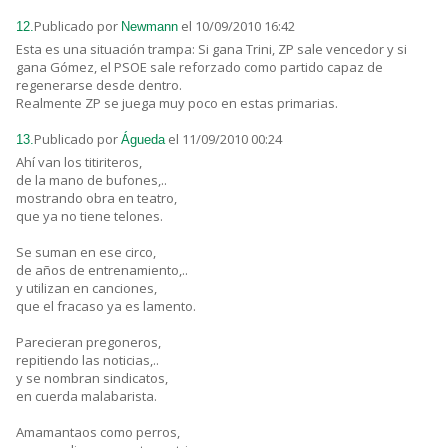
Publicado por
el 10/09/2010 16:42
12.
Newmann
Esta es una situación trampa: Si gana Trini, ZP sale vencedor y si
gana Gómez, el PSOE sale reforzado como partido capaz de
regenerarse desde dentro.
Realmente ZP se juega muy poco en estas primarias.
Publicado por
el 11/09/2010 00:24
13.
Águeda
Ahí van los titiriteros,
de la mano de bufones,..
mostrando obra en teatro,
que ya no tiene telones.
Se suman en ese circo,
de años de entrenamiento,..
y utilizan en canciones,
que el fracaso ya es lamento.
Parecieran pregoneros,
repitiendo las noticias,..
y se nombran sindicatos,
en cuerda malabarista.
Amamantaos como perros,