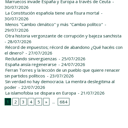
Marruecos invade España y Europa a través de Ceuta
-
30/07/2026
La Constitución española tiene una fisura mortal
-
30/07/2026
Menos "Cambio climático" y más "Cambio político"
-
29/07/2026
Otra historia vergonzante de corrupción y bajeza sanchista
- 28/07/2026
Récord de impuestos; récord de abandono ¿Qué hacéis con
el dinero?
- 27/07/2026
Reclutando sinvergüenzas
- 25/07/2026
España ansía regenerarse
- 24/07/2026
Ferran Torres y la lección de un pueblo que quiere renacer
sin partidos políticos
- 23/07/2026
Sin verdad no hay democracia. La mentira deslegitima al
poder
- 22/07/2026
La islamofobia se dispara en Europa
- 21/07/2026
1
2
3
4
5
»
...
684