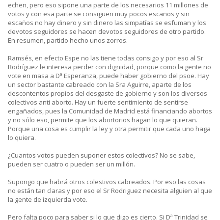
echen, pero eso sipone una parte de los necesarios 11 millones de
votos y con esa parte se consiguen muy pocos escaños y sin
escaños no hay dinero y sin dinero las simpatías se esfuman y los
devotos seguidores se hacen devotos seguidores de otro partido.
En resumen, partido hecho unos zorros.
Ramsés, en efecto Espe no las tiene todas consigo y por eso al Sr
Rodríguez le interesa perder con dignidad, porque como la gente no
vote en masa a Dª Esperanza, puede haber gobierno del psoe. Hay
un sector bastante cabreado con la Sra Aguirre, aparte de los
descontentos propios del desgaste de gobierno y son los diversos
colectivos anti aborto. Hay un fuerte sentimiento de sentirse
engañados, pues la Comunidad de Madrid está financiando abortos
y no sólo eso, permite que los abortorios hagan lo que quieran.
Porque una cosa es cumplir la ley y otra permitir que cada uno haga
lo quiera.
¿Cuantos votos pueden suponer estos colectivos? No se sabe,
pueden ser cuatro o pueden ser un millón.
Supongo que habrá otros colestivos cabreados. Por eso las cosas
no están tan claras y por eso el Sr Rodriguez necesita alguien al que
la gente de izquierda vote.
Pero falta poco para saber si lo que digo es cierto. Si Dª Trinidad se