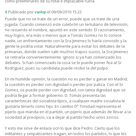
como preliminares de su total e implacable ruina.
Publicado por
el 09/09/2010 15:22
4.
vanlop
Puede que no se trate de un error, puede que se trate de una
jugada. Cuando comenzó este culebrón un tertuliano de televisión,
no recuerdo el nombre, apuntó en este sentido. El razonamiento,
muy lógico, era más o menos que a Tomás Gomez no lo conoce
nadie, un enfrentamiento con la Sra Jimenez lo haría conocido y la
gente le podría votar. Naturalmente para evitar los debates de la
primarias, donde suelen salir muchos trapos sucios, la Sra Jimenez
se retiraría convenientemente. Ignoro si ya han comenzado los
debates. Si han comenzado la cosa se le puede poner fea al Sr
Rodríguez, pues su candidata puede recibir la del pulpo.
En mi humilde opinión, la cuestión no es perder o ganar en Madrid,
la cuestión es perder con dignidad o perder por paliza. Con el Sr
Gomez, se puede perder con dignidad, con tanta dignidad que se
podría llegar a formar gobierno. D. Tomás presenta las
características del socialista típico, a cualquier madre socialista le
gustaría tenerlo como hijo. En cambio Dª Trinidad representa el
pijerío que manda en el partido, un pijerío que además de llevar a la
sociedad al precipicio, va a dejar al partdo hecho unos zorros.
Y esto me sirve de enlace ocn lo que dice Pedro. Cierto que los
militantes y simpatizantes tragan, en todos los partidos, lo que les