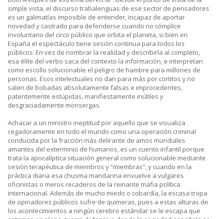
simple vista, el discurso trabalenguas de ese sector de pensadores
es un galimatías imposible de entender, incapaz de aportar
novedad y castrado para defenderse cuando no cómplice
involuntario del circo público que orbita el planeta, si bien en
España el espectáculo tiene sesión continua para todos los
públicos. En vez de nombrar la realidad y describirla al completo,
esa élite del verbo saca del contexto la información, e interpretan
como escollo solucionable el peligro de hambre para millones de
personas. Esos intelectuales no dan para más por cortitos y no
salen de bobadas absolutamente falsas e improcedentes,
patentemente estúpidas, manifiestamente inútiles y
desgraciadamente monsergas.
Achacar a un ministro ineptitud por aquello que se visualiza
cegadoramente en todo el mundo como una operación criminal
conducida por la fracción más delirante de amos mundiales
amantes del exterminio de humanos, es un cuento infantil porque
trata la apocalíptica situación general como solucionable mediante
sesión terapéutica de miembros y “miembras”, y cuando en la
práctica diaria esa chusma mandarina envuelve a vulgares
oficinistas o meros recaderos de la reinante mafia política
internacional. Además de mucho miedo o cobardía, la escasa tropa
de opinadores públicos sufre de quimeras, pues a estas alturas de
los acontecimientos a ningún cerebro estándar se le escapa que