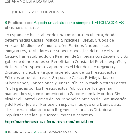
ESPAÑA NO ESTA DORMIDA.
LO QUE NO ESTÁ ES CONVOCADA!.
Publicado por
8.
Agueda un artista como siempre. FELICITACIONES.
el 10/09/2010 10:37
En España se ha Establecido una Dictadura Encubierta, donde
determinadas Castas Políticas, Sindicales , ONGs, Grupos de
Artistas , Medios de Comunicación , Partidos Nacionalistas,
Inmigrantes, Recibidores de Subvenciones, los del PER y el Voto
Cautivo han establecido un Regimen de Simbiosis con Zapatero y Su
gobierno donde todos se Benefician a Consta del Pueblo español y
de la Nación Española. Zapatero es el lider de Este Regimen y
Dicatadura Encubierta que haciendo uso de los Presupuestos
Públicos beneficia a esos Grupos de Castas Privilegiadas con
Subenciones, Concesiones y Dinero Público. A cambio estas Castas
Privilegiadas por los Presupuestos Públicos son los que han
mantenido y siguen manteniendo a Zapatero en la Moncloa. Sin
olvidar el Control Ferreo de los Principales Medios de Comunicación
y del Poder Judicial. Por eso en España mas que una Democracia
Libre se ha implantado una Regimen similar a las Dictaduras
Populistas con las Que tanto Simpatiza Zapatero
http://marchenavirtual.foroactivo.com/portal.htm
Publicado por
el 10/09/2010 11:49
9.
Agar