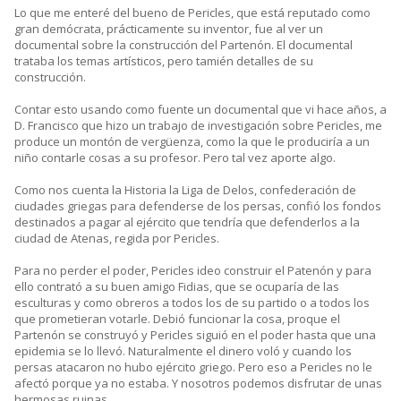
Lo que me enteré del bueno de Pericles, que está reputado como
gran demócrata, prácticamente su inventor, fue al ver un
documental sobre la construcción del Partenón. El documental
trataba los temas artísticos, pero tamién detalles de su
construcción.
Contar esto usando como fuente un documental que vi hace años, a
D. Francisco que hizo un trabajo de investigación sobre Pericles, me
produce un montón de vergüenza, como la que le produciría a un
niño contarle cosas a su profesor. Pero tal vez aporte algo.
Como nos cuenta la Historia la Liga de Delos, confederación de
ciudades griegas para defenderse de los persas, confió los fondos
destinados a pagar al ejército que tendría que defenderlos a la
ciudad de Atenas, regida por Pericles.
Para no perder el poder, Pericles ideo construir el Patenón y para
ello contrató a su buen amigo Fidias, que se ocuparía de las
esculturas y como obreros a todos los de su partido o a todos los
que prometieran votarle. Debió funcionar la cosa, proque el
Partenón se construyó y Pericles siguió en el poder hasta que una
epidemia se lo llevó. Naturalmente el dinero voló y cuando los
persas atacaron no hubo ejército griego. Pero eso a Pericles no le
afectó porque ya no estaba. Y nosotros podemos disfrutar de unas
hermosas ruinas.