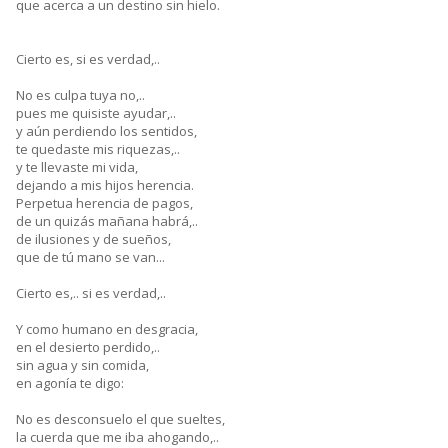
que acerca a un destino sin hielo.
Cierto es, si es verdad,..
No es culpa tuya no,..
pues me quisiste ayudar,..
y aún perdiendo los sentidos,
te quedaste mis riquezas,..
y te llevaste mi vida,
dejando a mis hijos herencia.
Perpetua herencia de pagos,
de un quizás mañana habrá,..
de ilusiones y de sueños,
que de tú mano se van...
Cierto es,.. si es verdad,..
Y como humano en desgracia,
en el desierto perdido,..
sin agua y sin comida,
en agonía te digo:
No es desconsuelo el que sueltes,
la cuerda que me iba ahogando,..