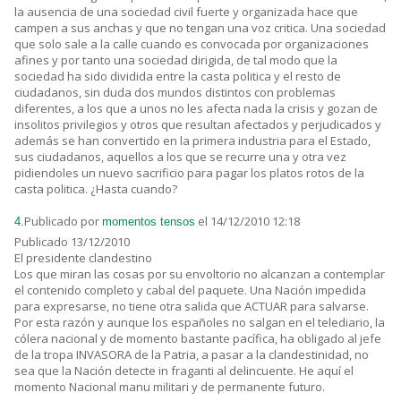
la ausencia de una sociedad civil fuerte y organizada hace que
campen a sus anchas y que no tengan una voz critica. Una sociedad
que solo sale a la calle cuando es convocada por organizaciones
afines y por tanto una sociedad dirigida, de tal modo que la
sociedad ha sido dividida entre la casta politica y el resto de
ciudadanos, sin duda dos mundos distintos con problemas
diferentes, a los que a unos no les afecta nada la crisis y gozan de
insolitos privilegios y otros que resultan afectados y perjudicados y
además se han convertido en la primera industria para el Estado,
sus ciudadanos, aquellos a los que se recurre una y otra vez
pidiendoles un nuevo sacrificio para pagar los platos rotos de la
casta politica. ¿Hasta cuando?
Publicado por
el 14/12/2010 12:18
4.
momentos tensos
Publicado 13/12/2010
El presidente clandestino
Los que miran las cosas por su envoltorio no alcanzan a contemplar
el contenido completo y cabal del paquete. Una Nación impedida
para expresarse, no tiene otra salida que ACTUAR para salvarse.
Por esta razón y aunque los españoles no salgan en el telediario, la
cólera nacional y de momento bastante pacífica, ha obligado al jefe
de la tropa INVASORA de la Patria, a pasar a la clandestinidad, no
sea que la Nación detecte in fraganti al delincuente. He aquí el
momento Nacional manu militari y de permanente futuro.