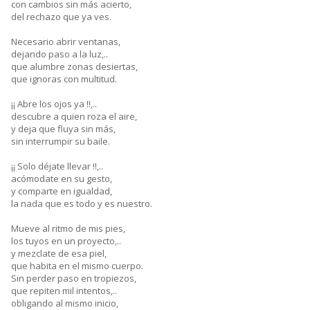
con cambios sin más acierto,
del rechazo que ya ves.
Necesario abrir ventanas,
dejando paso a la luz,..
que alumbre zonas desiertas,
que ignoras con multitud.
¡¡ Abre los ojos ya !!,..
descubre a quien roza el aire,
y deja que fluya sin más,
sin interrumpir su baile.
¡¡ Solo déjate llevar !!,..
acómodate en su gesto,
y comparte en igualdad,
la nada que es todo y es nuestro.
Mueve al ritmo de mis pies,
los tuyos en un proyecto,..
y mezclate de esa piel,
que habita en el mismo cuerpo.
Sin perder paso en tropiezos,
que repiten mil intentos,..
obligando al mismo inicio,