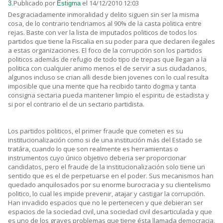
Publicado por
el 14/12/2010 12:03
3.
Estigma
Desgraciadamente inmoralidad y delito siguen sin ser la misma
cosa, de lo contrario tendriamos al 90% de la casta politica entre
rejas. Baste con ver la lista de imputados politicos de todos los
partidos que tiene la Fiscalia en su poder para que declaren ilegales
a estas organizaciones. El foco de la corrupción son los partidos
politicos además de refugio de todo tipo de trepas que llegan a la
politica con cualquier animo menos el de servir a sus ciudadanos,
algunos incluso se crian alli desde bien jovenes con lo cual resulta
imposible que una mente que ha recibido tanto dogma y tanta
consigna sectaria pueda mantener limpio el espiritu de estadista y
si por el contrario el de un sectario partidista.
Los partidos politicos, el primer fraude que cometen es su
institucionalización como si de una institución más del Estado se
tratára, cuando lo que son realmente es herramientas o
instrumentos cuyo único objetivo deberia ser proporcionar
candidatos, pero el fraude de la institucionalización solo tiene un
sentido que es el de perpetuarse en el poder. Sus mecanismos han
quedado anquilosados por su enorme burocracia y su clientelismo
politico, lo cual les impide prevenir, atajar y castigar la corrupción.
Han invadido espacios que no le pertenecen y que debieran ser
espacios de la sociedad civil, una sociedad civil desarticulada y que
es uno de los graves problemas que tiene ésta llamada democracia,