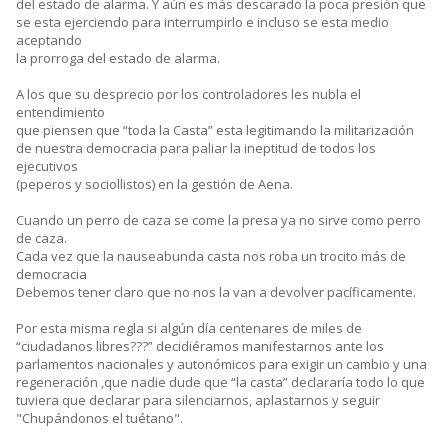
del estado de alarma. Y aún es más descarado la poca presión que
se esta ejerciendo para interrumpirlo e incluso se esta medio
aceptando
la prorroga del estado de alarma.
A los que su desprecio por los controladores les nubla el
entendimiento
que piensen que “toda la Casta” esta legitimando la militarización
de nuestra democracia para paliar la ineptitud de todos los
ejecutivos
(peperos y sociollistos) en la gestión de Aena.
Cuando un perro de caza se come la presa ya no sirve como perro
de caza.
Cada vez que la nauseabunda casta nos roba un trocito más de
democracia
Debemos tener claro que no nos la van a devolver pacíficamente.
Por esta misma regla si algún día centenares de miles de
“ciudadanos libres???” decidiéramos manifestarnos ante los
parlamentos nacionales y autonómicos para exigir un cambio y una
regeneración ,que nadie dude que “la casta” declararía todo lo que
tuviera que declarar para silenciarnos, aplastarnos y seguir
"Chupándonos el tuétano".