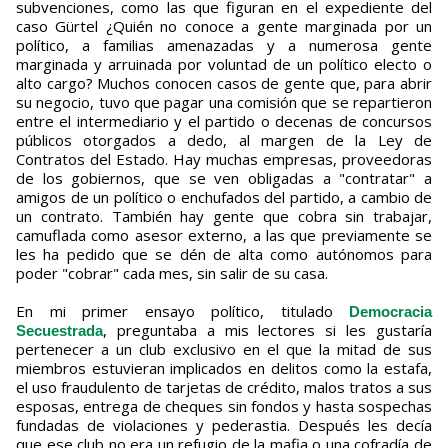
subvenciones, como las que figuran en el expediente del
caso Gürtel ¿Quién no conoce a gente marginada por un
político, a familias amenazadas y a numerosa gente
marginada y arruinada por voluntad de un político electo o
alto cargo? Muchos conocen casos de gente que, para abrir
su negocio, tuvo que pagar una comisión que se repartieron
entre el intermediario y el partido o decenas de concursos
públicos otorgados a dedo, al margen de la Ley de
Contratos del Estado. Hay muchas empresas, proveedoras
de los gobiernos, que se ven obligadas a "contratar" a
amigos de un político o enchufados del partido, a cambio de
un contrato. También hay gente que cobra sin trabajar,
camuflada como asesor externo, a las que previamente se
les ha pedido que se dén de alta como autónomos para
poder "cobrar" cada mes, sin salir de su casa.
En mi primer ensayo político, titulado
Democracia
, preguntaba a mis lectores si les gustaría
Secuestrada
pertenecer a un club exclusivo en el que la mitad de sus
miembros estuvieran implicados en delitos como la estafa,
el uso fraudulento de tarjetas de crédito, malos tratos a sus
esposas, entrega de cheques sin fondos y hasta sospechas
fundadas de violaciones y pederastia. Después les decía
que ese club no era un refugio de la mafia o una cofradía de