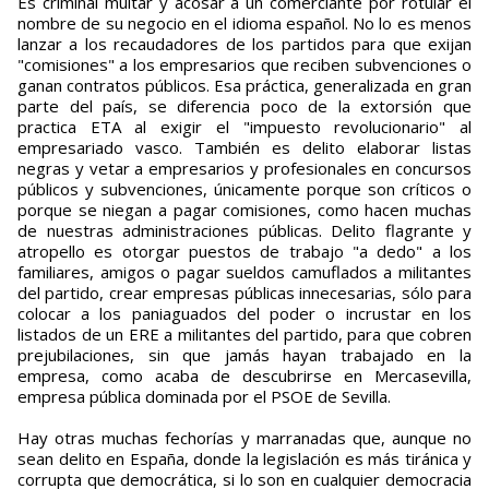
Es criminal multar y acosar a un comerciante por rotular el
nombre de su negocio en el idioma español. No lo es menos
lanzar a los recaudadores de los partidos para que exijan
"comisiones" a los empresarios que reciben subvenciones o
ganan contratos públicos. Esa práctica, generalizada en gran
parte del país, se diferencia poco de la extorsión que
practica ETA al exigir el "impuesto revolucionario" al
empresariado vasco. También es delito elaborar listas
negras y vetar a empresarios y profesionales en concursos
públicos y subvenciones, únicamente porque son críticos o
porque se niegan a pagar comisiones, como hacen muchas
de nuestras administraciones públicas. Delito flagrante y
atropello es otorgar puestos de trabajo "a dedo" a los
familiares, amigos o pagar sueldos camuflados a militantes
del partido, crear empresas públicas innecesarias, sólo para
colocar a los paniaguados del poder o incrustar en los
listados de un ERE a militantes del partido, para que cobren
prejubilaciones, sin que jamás hayan trabajado en la
empresa, como acaba de descubrirse en Mercasevilla,
empresa pública dominada por el PSOE de Sevilla.
Hay otras muchas fechorías y marranadas que, aunque no
sean delito en España, donde la legislación es más tiránica y
corrupta que democrática, si lo son en cualquier democracia