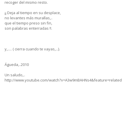
recoger del mismo resto.
¡¡ Deja al tiempo en su desplace,
no levantes más murallas,..
que el tiempo preso sin fin,
son palabras enterradas !!.
y,..... ( cierra cuando te vayas,...).
Águeda,..2010
Un saludo,..
http://www.youtube.com/watch?v=A3w9mBAHNs4&feature=related