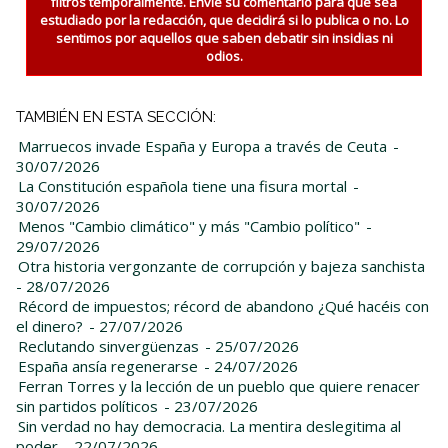
filtros temporalmente. Envie su comentario para que sea
estudiado por la redacción, que decidirá si lo publica o no. Lo
sentimos por aquellos que saben debatir sin insidias ni
odios.
TAMBIÉN EN ESTA SECCIÓN:
Marruecos invade España y Europa a través de Ceuta
-
30/07/2026
La Constitución española tiene una fisura mortal
-
30/07/2026
Menos "Cambio climático" y más "Cambio político"
-
29/07/2026
Otra historia vergonzante de corrupción y bajeza sanchista
- 28/07/2026
Récord de impuestos; récord de abandono ¿Qué hacéis con
el dinero?
- 27/07/2026
Reclutando sinvergüenzas
- 25/07/2026
España ansía regenerarse
- 24/07/2026
Ferran Torres y la lección de un pueblo que quiere renacer
sin partidos políticos
- 23/07/2026
Sin verdad no hay democracia. La mentira deslegitima al
poder
- 22/07/2026