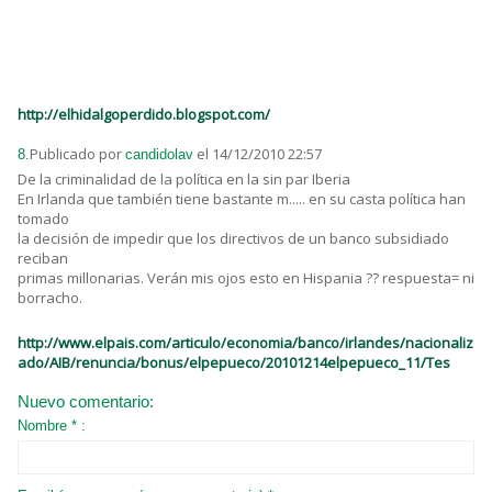
http://elhidalgoperdido.blogspot.com/
Publicado por
el 14/12/2010 22:57
8.
candidolav
De la criminalidad de la política en la sin par Iberia
En Irlanda que también tiene bastante m..... en su casta política han
tomado
la decisión de impedir que los directivos de un banco subsidiado
reciban
primas millonarias. Verán mis ojos esto en Hispania ?? respuesta= ni
borracho.
http://www.elpais.com/articulo/economia/banco/irlandes/nacionaliz
ado/AIB/renuncia/bonus/elpepueco/20101214elpepueco_11/Tes
Nuevo comentario:
Nombre * :