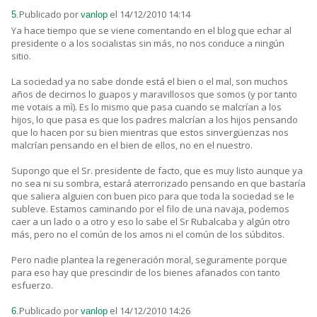
Publicado por
el 14/12/2010 14:14
5.
vanlop
Ya hace tiempo que se viene comentando en el blog que echar al
presidente o a los socialistas sin más, no nos conduce a ningún
sitio.
La sociedad ya no sabe donde está el bien o el mal, son muchos
años de decirnos lo guapos y maravillosos que somos (y por tanto
me votais a mì). Es lo mismo que pasa cuando se malcrían a los
hijos, lo que pasa es que los padres malcrían a los hijos pensando
que lo hacen por su bien mientras que estos sinvergüenzas nos
malcrían pensando en el bien de ellos, no en el nuestro.
Supongo que el Sr. presidente de facto, que es muy listo aunque ya
no sea ni su sombra, estará aterrorizado pensando en que bastaría
que saliera alguien con buen pico para que toda la sociedad se le
subleve. Estamos caminando por el filo de una navaja, podemos
caer a un lado o a otro y eso lo sabe el Sr Rubalcaba y algún otro
más, pero no el común de los amos ni el común de los súbditos.
Pero nadie plantea la regeneración moral, seguramente porque
para eso hay que prescindir de los bienes afanados con tanto
esfuerzo.
Publicado por
el 14/12/2010 14:26
6.
vanlop