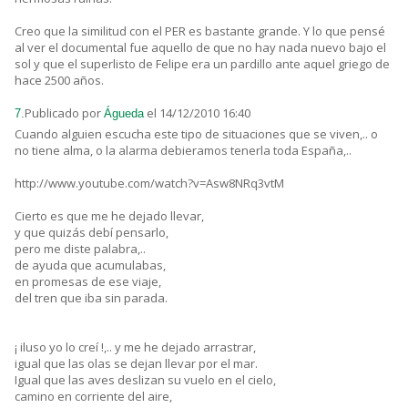
Creo que la similitud con el PER es bastante grande. Y lo que pensé
al ver el documental fue aquello de que no hay nada nuevo bajo el
sol y que el superlisto de Felipe era un pardillo ante aquel griego de
hace 2500 años.
Publicado por
el 14/12/2010 16:40
7.
Águeda
Cuando alguien escucha este tipo de situaciones que se viven,.. o
no tiene alma, o la alarma debieramos tenerla toda España,..
http://www.youtube.com/watch?v=Asw8NRq3vtM
Cierto es que me he dejado llevar,
y que quizás debí pensarlo,
pero me diste palabra,..
de ayuda que acumulabas,
en promesas de ese viaje,
del tren que iba sin parada.
¡ iluso yo lo creí !,.. y me he dejado arrastrar,
igual que las olas se dejan llevar por el mar.
Igual que las aves deslizan su vuelo en el cielo,
camino en corriente del aire,