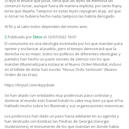
Si leyó el enlace que puse, vería que las leyes de memoria las
comenzó Aznar, aunque fuera de manera implícita, por tanto Rajoy
tenía que dejarla. Tampoco es estas leyes repugnan al pp, así que
si Aznar no hubiera hecho nada, tampoco las habría derogado.
Al fin y al cabo todos dependen del mismo amo.
Publicado por
el 13/07/2022 16:07
2.
Detox
El comunismo es una ideología inventada por los que mandan para
oprimir y esclavizar al pueblo, pero el tiempo demostrará que la
derecha no es mejor, todos los políticos de diferentes ideologías y
partidos han hecho un pacto secreto de silencio con los que
mandan (Illuminati) para instaurar el Nuevo Orden Mundial, incluso
en el billete de dolar han escrito "Novus Ordo Seclorum" (Nuevo
Orden de las Eras).
https://tinyurl.com/4cpydxwt
Se han aliado con entidades muy poderosas para controlar y
dominar el mundo esto Daniel Estulin lo sabe muy bien ya que el ha
hablado mucho sobre los Illuminati y sus organizaciones masonicas.
Los poderosos han dado un paso hacia adelante en su agenda y
han destruido con bombas las Piedras de Georgia (Georgia
Guidestones), el monumento de los que mandan en donde había