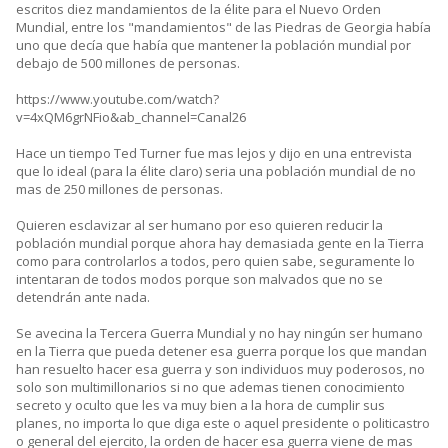
escritos diez mandamientos de la élite para el Nuevo Orden
Mundial, entre los "mandamientos" de las Piedras de Georgia había
uno que decía que había que mantener la población mundial por
debajo de 500 millones de personas.
https://www.youtube.com/watch?
v=4xQM6grNFio&ab_channel=Canal26
Hace un tiempo Ted Turner fue mas lejos y dijo en una entrevista
que lo ideal (para la élite claro) seria una población mundial de no
mas de 250 millones de personas.
Quieren esclavizar al ser humano por eso quieren reducir la
población mundial porque ahora hay demasiada gente en la Tierra
como para controlarlos a todos, pero quien sabe, seguramente lo
intentaran de todos modos porque son malvados que no se
detendrán ante nada.
Se avecina la Tercera Guerra Mundial y no hay ningún ser humano
en la Tierra que pueda detener esa guerra porque los que mandan
han resuelto hacer esa guerra y son individuos muy poderosos, no
solo son multimillonarios si no que ademas tienen conocimiento
secreto y oculto que les va muy bien a la hora de cumplir sus
planes, no importa lo que diga este o aquel presidente o politicastro
o general del ejercito, la orden de hacer esa guerra viene de mas