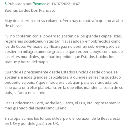
Publicado por
el 13/07/2022 16:47
3.
Pasmao
Buenas tardes Don Francisco
Muy de acuerdo con su columna. Pero hay un párrafo que no acabo
de ubicar:
"Si no contaran con el poderoso sostén de los grandes capitalistas,
regímenes socialcomunistas tan fracasados y empobrecidos como
los de Cuba, Venezuela y Nicaragua no podrían sobrevivir pero se
sostienen milagrosamente gracias a que reciben apoyo continuo de
las elites mundiales, que han impedido que Estados Unidos los
ataque y borre del mapa."
Cuando es precisamente desde Estados Unidos desde donde se
sostiene a esos grandes capitalistas, a quienes se les ha quedado
pequeño su país. Y que ni siquiera trabajan para sus ciudadanos
sino para una élite planetaria, en la que ellos manden, a costa de su
país, si fuera necesario.
Las Fundaciones, Ford, Rockeller, Gates, el CFR, etc.. representan lo
mas granado del capitalismo useño.
En Uropa somos los tontos útiles, pero el corazon de la Bestia está
en USA y por delegación en UK.