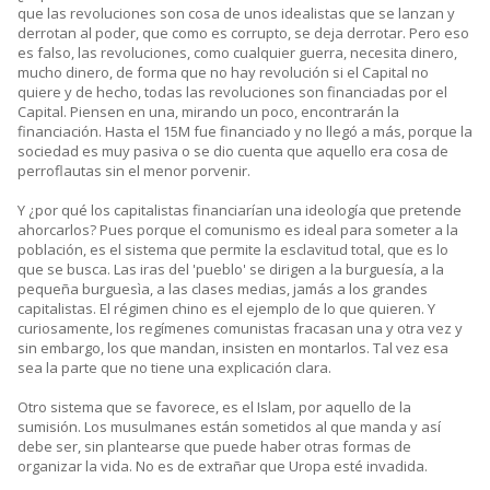
que las revoluciones son cosa de unos idealistas que se lanzan y
derrotan al poder, que como es corrupto, se deja derrotar. Pero eso
es falso, las revoluciones, como cualquier guerra, necesita dinero,
mucho dinero, de forma que no hay revolución si el Capital no
quiere y de hecho, todas las revoluciones son financiadas por el
Capital. Piensen en una, mirando un poco, encontrarán la
financiación. Hasta el 15M fue financiado y no llegó a más, porque la
sociedad es muy pasiva o se dio cuenta que aquello era cosa de
perroflautas sin el menor porvenir.
Y ¿por qué los capitalistas financiarían una ideología que pretende
ahorcarlos? Pues porque el comunismo es ideal para someter a la
población, es el sistema que permite la esclavitud total, que es lo
que se busca. Las iras del 'pueblo' se dirigen a la burguesía, a la
pequeña burguesìa, a las clases medias, jamás a los grandes
capitalistas. El régimen chino es el ejemplo de lo que quieren. Y
curiosamente, los regímenes comunistas fracasan una y otra vez y
sin embargo, los que mandan, insisten en montarlos. Tal vez esa
sea la parte que no tiene una explicación clara.
Otro sistema que se favorece, es el Islam, por aquello de la
sumisión. Los musulmanes están sometidos al que manda y así
debe ser, sin plantearse que puede haber otras formas de
organizar la vida. No es de extrañar que Uropa esté invadida.