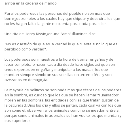
arriba en la cadena de mando.
Para los poderosos las personas del pueblo no son mas que
borregos zombies a los cuales hay que chipear y destruir a los que
no les hagan falta, la gente no cuenta para nada para ellos.
Una cita de Henry Kissinger una "amo" Illuminati dice:
"No es cuestión de que es la verdad lo que cuenta si no lo que es
percibido como verdad".
Los poderosos son maestros a la hora de tramar engaños y de
idear complots, lo hacen cada día desde hace siglos así que son
unos expertos en engañar y manipular a las masas, los que
mandan siempre siembran sus semillas en terreno fértil y son
avezados en demagogia.
La mayoría de políticos no son nada mas que títeres de los poderes
en la sombra, es curioso que los que se hacen llamar "Iluminados"
moren en las sombras, las entidades con las que tratan gustan de
la oscuridad, Dios los cría y ellos se juntan, cada cual va con los que
son como el, observen a los animales como no se mezclan entre si,
porque como animales irracionales se han vuelto los que mandan y
sus superiores.