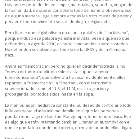
Hay una especie de deseo simple, materialista, soberbio, vulgar, de
la humanidad, de querer controlarlo todo de manera obsesiva. Eso
de alguna manera llega siempre a todas las estructuras de poder y
pervierte todo movimiento social, ideología, religión, etc.
Pero fijarse que el globalismo no usan la palabra de "socialismo",
porque incluso esa palabra ya está mal vista, pese a que eso que
defienden, la agenda 2030, es socialismo por los cuatro costados.
No defienden socialismo por todo lo de la URSS y de la Alemania
nazi.
Ahora es "democracia", pero no quieren decir democracia, si no
"nueva dictadura totalitaria colectivista supuestamente
bienintencionada", que volverá a fracasar evidentemente, ellos
reparten la "democracia", la "libertad", con el terrorismo
subvencionado, como el 11-S, el 11-M, etc. la agitación y
propaganda, por todos sitios, hasta en la sopa.
La manipulación mediática constante. Su deseo de controlarlo todo
lo llevan hasta el más mínimo detalle en el que las personas
puedan tener algo de libertad. Por ejemplo, tener dinero físico. Eso
es algo que están intentando cambiar. O tener un automóvil con el
que se pueda ir a donde uno quiera, en vez de adonde ellos digan.
Un saludo.