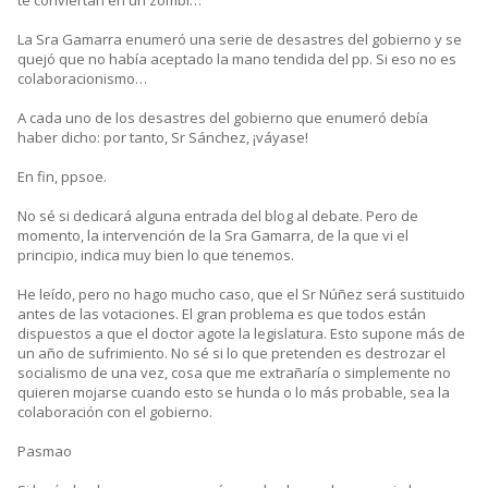
te conviertan en un zombi…
La Sra Gamarra enumeró una serie de desastres del gobierno y se
quejó que no había aceptado la mano tendida del pp. Si eso no es
colaboracionismo…
A cada uno de los desastres del gobierno que enumeró debía
haber dicho: por tanto, Sr Sánchez, ¡váyase!
En fin, ppsoe.
No sé si dedicará alguna entrada del blog al debate. Pero de
momento, la intervención de la Sra Gamarra, de la que vi el
principio, indica muy bien lo que tenemos.
He leído, pero no hago mucho caso, que el Sr Núñez será sustituido
antes de las votaciones. El gran problema es que todos están
dispuestos a que el doctor agote la legislatura. Esto supone más de
un año de sufrimiento. No sé si lo que pretenden es destrozar el
socialismo de una vez, cosa que me extrañaría o simplemente no
quieren mojarse cuando esto se hunda o lo más probable, sea la
colaboración con el gobierno.
Pasmao