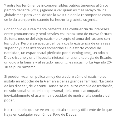
Y entre los fenómenos incomprensibles patrios tenemos al único
partido decente (VOX) jugando a ver quien es mas lacayo de los
globalismos para ver si desde la NATO le dan la recompensa como
se le da a un perrito cuando ha hecho la gracieta sugerida.
Con todo lo que realmente cementa esa confluencia de intereses
entre ¿comunistas? y neoliberales es un nazismo de nueva factura.
Se toma mucho del viejo nazismo excepto el tema del racismo con
los judios. Pero si se acepta de hoz y coz la existencia de una raza
superior y unas inferiores sometidas a un estricto control de
natalidad, un espacio vital (definido por el ecologismo), un odio al
Dios cristiano y una filososfía nietzschiana, una teología de Estado,
un odio a la familia y al estado nación..... es nazismo. La Agenda 20-
30 es puro nazismo.
Si pueden vean un película muy dura sobre cómo el nazismo se
instaló en el poder de la Alemania de las grandes familias. "La caida
de los dioses", de Visconti. Donde se visualiza como la degradación,
no solo social sino tambien personal, de la moral acompaña
inevitablemente el asumir la necesidad de medrar a la sombra del
poder.
No creo que lo que se ve en la película sea muy diferente de lo que
haya en cualquier reunión del Foro de Davos.