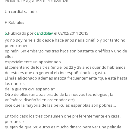
incluído. Le agradezco el chivatazo.
Un cordial saludo.
F. Rubiales
Publicado por
el 08/02/2011 20:15
5.
candidolav
yo no soy ni he sido desde hace años nada cinéfilo y por tanto no
puedo tener
opinión. Sin embargo mis tres hijos son bastante cinéfilos y uno de
ellos
especialmente un apasionado.
El comentario de los tres (entre los 22 y 29 años)cuando hablamos
de esto es que en general el cine español no les gusta.
El más aficionado además matiza frecuentemente "que está hasta
las narices
de la guerra civil española"
Otro de ellos (un apasionado de las nuevas tecnologias , la
anímática,diseño3d en ordenador etc)
dice que la mayoría de las peliculas españolas son pobres ...
En todo caso los tres consumen cine preferentemente en casa,
porque se
quejan de que 6/8 euros es mucho dinero para ver una pelicula.