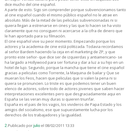
dice mucho del cine español.
A parte de esto. Sigo sin comprender porque subvencionamos tanto
al cine español cuando el mismo público español no le atrae en
absoluto. Más de la mitad de las peliculas subvencionadas ni si
quiera llegan a estrenarse en cines y las que lo hacen se ha visto
claramente que no consiguen ni acercarse a la cifra de dinero que
le han aportado para su filmación.
El cine español vive su peor momento. Empezando porque los
actores y la academia de cine está politizada. Todavia recordamos
al señor Bardem haciendo la ceja en el marketing de ZP, y que
pronto este señor- que dice ser de izquierdas y antiamericano- se
ha largado a Hollywood para ser fortuna y dar a luz a su hijo en un
hotel de lujo. Segundo, porque la mancha que tiene el cine español
gracias a peliculas como Torrente, la Maquina de bailar y Que se
mueran los Feos, hacen que peliculas que si valen la pena ni si
quiera se pronuncien. Lo triste es que podemos tener un buen
elenco de actores, sobre todo de actores jovenes que saben hacer
interpretaciones excelentes pero que desgraciadamente aqui en
España se las veran muy duras si quieren triunfar.
España es el pais de los vagos, los vivideros de Papa Estado y los
amigos del socialismo, ese que supuestamente lucha por los
derechos de los trabajadores y la igualdad.
Publicado por
el 08/02/2011 13:33
2.
julio