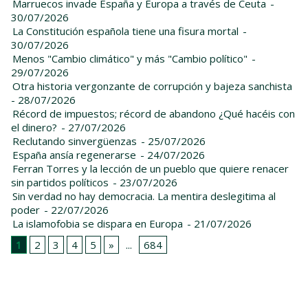
Marruecos invade España y Europa a través de Ceuta
-
30/07/2026
La Constitución española tiene una fisura mortal
-
30/07/2026
Menos "Cambio climático" y más "Cambio político"
-
29/07/2026
Otra historia vergonzante de corrupción y bajeza sanchista
- 28/07/2026
Récord de impuestos; récord de abandono ¿Qué hacéis con
el dinero?
- 27/07/2026
Reclutando sinvergüenzas
- 25/07/2026
España ansía regenerarse
- 24/07/2026
Ferran Torres y la lección de un pueblo que quiere renacer
sin partidos políticos
- 23/07/2026
Sin verdad no hay democracia. La mentira deslegitima al
poder
- 22/07/2026
La islamofobia se dispara en Europa
- 21/07/2026
1
2
3
4
5
»
...
684