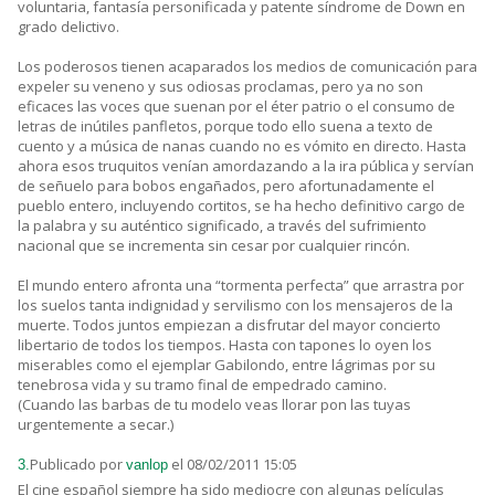
voluntaria, fantasía personificada y patente síndrome de Down en
grado delictivo.
Los poderosos tienen acaparados los medios de comunicación para
expeler su veneno y sus odiosas proclamas, pero ya no son
eficaces las voces que suenan por el éter patrio o el consumo de
letras de inútiles panfletos, porque todo ello suena a texto de
cuento y a música de nanas cuando no es vómito en directo. Hasta
ahora esos truquitos venían amordazando a la ira pública y servían
de señuelo para bobos engañados, pero afortunadamente el
pueblo entero, incluyendo cortitos, se ha hecho definitivo cargo de
la palabra y su auténtico significado, a través del sufrimiento
nacional que se incrementa sin cesar por cualquier rincón.
El mundo entero afronta una “tormenta perfecta” que arrastra por
los suelos tanta indignidad y servilismo con los mensajeros de la
muerte. Todos juntos empiezan a disfrutar del mayor concierto
libertario de todos los tiempos. Hasta con tapones lo oyen los
miserables como el ejemplar Gabilondo, entre lágrimas por su
tenebrosa vida y su tramo final de empedrado camino.
(Cuando las barbas de tu modelo veas llorar pon las tuyas
urgentemente a secar.)
Publicado por
el 08/02/2011 15:05
3.
vanlop
El cine español siempre ha sido mediocre con algunas películas