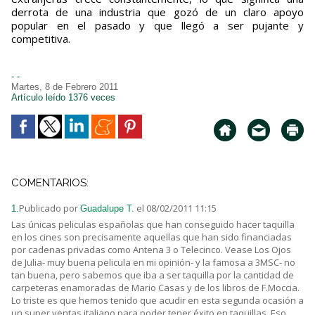
derrota de una industria que gozó de un claro apoyo
popular en el pasado y que llegó a ser pujante y
competitiva.
- -
Martes, 8 de Febrero 2011
Artículo leído 1376 veces
COMENTARIOS:
Publicado por
el 08/02/2011 11:15
1.
Guadalupe T.
Las únicas peliculas españolas que han conseguido hacer taquilla
en los cines son precisamente aquellas que han sido financiadas
por cadenas privadas como Antena 3 o Telecinco. Vease Los Ojos
de Julia- muy buena pelicula en mi opinión- y la famosa a 3MSC- no
tan buena, pero sabemos que iba a ser taquilla por la cantidad de
carpeteras enamoradas de Mario Casas y de los libros de F.Moccia.
Lo triste es que hemos tenido que acudir en esta segunda ocasión a
un super ventas italiano para poder tener éxito en taquillas. Eso