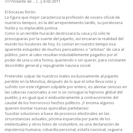
/////Volante de ... (…), 6-02-2011
El bocazas llorón.
La figura que mejor caracteriza la profesión de vocero oficial de
nuestros tiempos, es la del arrepentimiento tardío, su pordiosera
huída y su implacable justicia.
Como si un terrible huracán destrozara tu casa y tú sólo te
preocuparas por la suerte del pajarito, así encaran la realidad del
mundo los locutores de hoy. Es común en nuestro tiempo esa
aparente estupidez de muchos pensadores o “artistas” de cara al
público, pero al cabo resultan indudablemente pagados por el
poder de una u otra forma, queriendo o sin querer, para constante
descrédito general y repugnante nausea social.
Pretender culpar de nuestros males exclusivamente al pajarito
perdido en la Moncloa, después de lo que el orbe lleva visto y
sufrido con este régimen culpable por entero, es alentar cenizas en
las cabezas nacionales a ver si se consigue la hipnosis global del
pueblo, y es igual que ir embusteramente a contracorriente del
caudal de los horrorosos hechos políticos. ¡Y encima algunos
quieren montar nuevas quincallas partidarias!
Suscitar soluciones a base de procesos electorales en las
circunstancias actuales, pócima esparcida por parte de los
intelectuales y otros listos de costumbre, es una declaración de
impotencia humana, cobardía personal, estafa nacional, ceguera