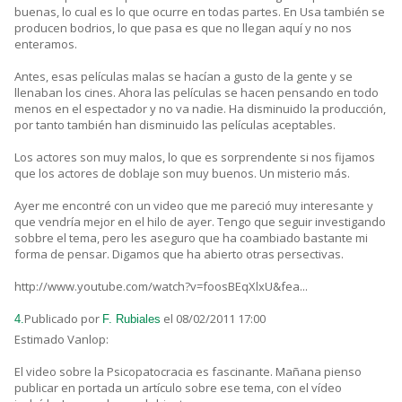
buenas, lo cual es lo que ocurre en todas partes. En Usa también se
producen bodrios, lo que pasa es que no llegan aquí y no nos
enteramos.
Antes, esas películas malas se hacían a gusto de la gente y se
llenaban los cines. Ahora las películas se hacen pensando en todo
menos en el espectador y no va nadie. Ha disminuido la producción,
por tanto también han disminuido las películas aceptables.
Los actores son muy malos, lo que es sorprendente si nos fijamos
que los actores de doblaje son muy buenos. Un misterio más.
Ayer me encontré con un video que me pareció muy interesante y
que vendría mejor en el hilo de ayer. Tengo que seguir investigando
sobbre el tema, pero les aseguro que ha coambiado bastante mi
forma de pensar. Digamos que ha abierto otras persectivas.
http://www.youtube.com/watch?v=foosBEqXlxU&fea...
Publicado por
el 08/02/2011 17:00
4.
F. Rubiales
Estimado Vanlop:
El video sobre la Psicopatocracia es fascinante. Mañana pienso
publicar en portada un artículo sobre ese tema, con el vídeo