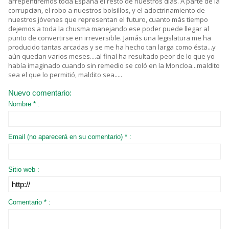
arrepentiremos toda España el resto de nuestros días. A parte de la
corrupciøn, el robo a nuestros bolsillos, y el adoctrinamiento de
nuestros jóvenes que representan el futuro, cuanto más tiempo
dejemos a toda la chusma manejando ese poder puede llegar al
punto de convertirse en irreversible. Jamás una legislatura me ha
producido tantas arcadas y se me ha hecho tan larga como ésta...y
aún quedan varios meses....al final ha resultado peor de lo que yo
había imaginado cuando sin remedio se coló en la Moncloa...maldito
sea el que lo permitió, maldito sea.....
Nuevo comentario:
Nombre * :
Email (no aparecerá en su comentario) * :
Sitio web :
Comentario * :