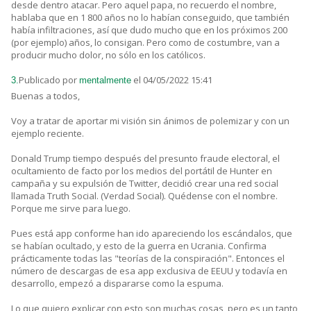
desde dentro atacar. Pero aquel papa, no recuerdo el nombre,
hablaba que en 1 800 años no lo habían conseguido, que también
había infiltraciones, así que dudo mucho que en los próximos 200
(por ejemplo) años, lo consigan. Pero como de costumbre, van a
producir mucho dolor, no sólo en los católicos.
Publicado por
el 04/05/2022 15:41
3.
mentalmente
Buenas a todos,
Voy a tratar de aportar mi visión sin ánimos de polemizar y con un
ejemplo reciente.
Donald Trump tiempo después del presunto fraude electoral, el
ocultamiento de facto por los medios del portátil de Hunter en
campaña y su expulsión de Twitter, decidió crear una red social
llamada Truth Social. (Verdad Social). Quédense con el nombre.
Porque me sirve para luego.
Pues está app conforme han ido apareciendo los escándalos, que
se habían ocultado, y esto de la guerra en Ucrania. Confirma
prácticamente todas las "teorías de la conspiración". Entonces el
número de descargas de esa app exclusiva de EEUU y todavía en
desarrollo, empezó a dispararse como la espuma.
Lo que quiero explicar con esto son muchas cosas, pero es un tanto