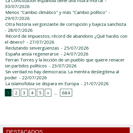
La Constitución española tiene una fisura mortal
-
30/07/2026
Menos "Cambio climático" y más "Cambio político"
-
29/07/2026
Otra historia vergonzante de corrupción y bajeza sanchista
- 28/07/2026
Récord de impuestos; récord de abandono ¿Qué hacéis con
el dinero?
- 27/07/2026
Reclutando sinvergüenzas
- 25/07/2026
España ansía regenerarse
- 24/07/2026
Ferran Torres y la lección de un pueblo que quiere renacer
sin partidos políticos
- 23/07/2026
Sin verdad no hay democracia. La mentira deslegitima al
poder
- 22/07/2026
La islamofobia se dispara en Europa
- 21/07/2026
1
2
3
4
5
»
...
684
DESTACADOS