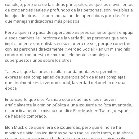
complejo, pero una de las ideas principales, es que los movimientos
de conciencias reales y profundos de las personas, son invisibles a
los ojos de otras.----> pero no pasan desapercibidas para las élites
que manejan indicadores más precisos.
Pero a quién no pasa desapercibido es precisamente quien empuja
a esos cambios, la "retórica de la verdad", las personas que son
implícitamente surrealistas en su manera de ser, porque conectan
con las personas directamente ("Verdad Social"), en un mismo hilo
conductor compuesto de muchos elementos complejos
superpuestos unos sobre los otros.
Tal es así que las artes resultan fundamentales si permiten
expresar esa complejidad de superposición de ideas complejas,
que finalmente es la verdad social, la verdad del pueblo de una
época.
Entonces, lo que dice Pasmao sobre que las élites mueven
artificialmente la opinión pública a una izquierda política inventada,
es prácticamente lo mismo que dice Elon Musk en Twitter, después
de haberlo comprado.
Elon Musk dice que él era de izquierdas, pero que él no se ha
movido de sitio, las izquierdas se han radicalizado tanto, que ahora
se siente más próximo a la derecha, pero sigue en el mismo sitio.