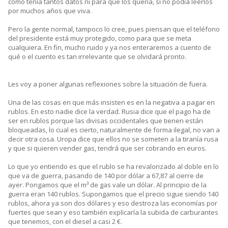
cómo tenía tantos datos ni para qué los quería, si no podía leerlos
por muchos años que viva.
Pero la gente normal, tampoco lo cree, pues piensan que el teléfono
del presidente está muy protegido, como para que se meta
cualquiera. En fin, mucho ruido y ya nos enteraremos a cuento de
qué o el cuento es tan irrelevante que se olvidará pronto.
Les voy a poner algunas reflexiones sobre la situación de fuera.
Una de las cosas en que más insisten es en la negativa a pagar en
rublos. En esto nadie dice la verdad. Rusia dice que el pago ha de
ser en rublos porque las divisas occidentales que tienen están
bloqueadas, lo cual es cierto, naturalmente de forma ilegal, no van a
decir otra cosa. Uropa dice que ellos no se someten a la tiranía rusa
y que si quieren vender gas, tendrá que ser cobrando en euros.
Lo que yo entiendo es que el rublo se ha revalorizado al doble en lo
que va de guerra, pasando de 140 por dólar a 67,87 al cierre de
ayer. Pongamos que el m³ de gas vale un dólar. Al principio de la
guerra eran 140 rublos. Supongamos que el precio sigue siendo 140
rublos, ahora ya son dos dólares y eso destroza las economías por
fuertes que sean y eso también explicaría la subida de carburantes
que tenemos, con el diesel a casi 2 €.