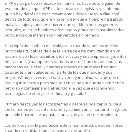
El PP es un partido infectado de marxismo, hace poco alguien de
ese partido dijo que el PP es feminista y ecologista y ya sabemos
quien hay detrás de esos movimientos desde luego la élite está
detrás de todo eso, quieren hacer creer que el hombre ha tratado
mal a la mujer y también quieren que se difuminen los géneros
sexuales, quieren hombres afeminados y mujeres masculinizadas
porque los que mandan son pervertidos sin remedio.
Y los hipócritas hablan de ecologismo cuando sabemos que los
principales culpables de que la Tierra se este convirtiendo en un
basurero son los multimillonarios elitistas y sus empresas, ¿cuantos
rios y mares (chapapotes y vertidos tóxicos) han contaminado las
empresas de la élite? ¿cuantas especies de animales han sido
torturadas y aniquiladas por parte de los que mandan y sus
negocios? hoy día es difícil salir y ver algún animal salvaje que no
sea algún insecto y poco mas ¿quien se ha enriquecido vendiendo
petroleo y contaminando el mundo a la vez que escondiendo
tecnologías de energía libre, limpia y gratuita?
Primero destruyen los ecosistemas y después nos dan la culpa a
los humanos de la contaminación y comienzan a montar chiringuitos
que solo buscan sacar pasta, nunca van a la raíz del problema.
Los políticos son la peor escoria de la humanidad, creen ser libres
cuando en realidad son esclavos de corrupción.