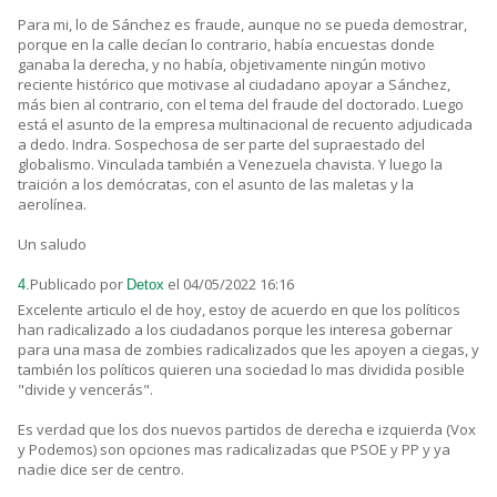
Para mi, lo de Sánchez es fraude, aunque no se pueda demostrar,
porque en la calle decían lo contrario, había encuestas donde
ganaba la derecha, y no había, objetivamente ningún motivo
reciente histórico que motivase al ciudadano apoyar a Sánchez,
más bien al contrario, con el tema del fraude del doctorado. Luego
está el asunto de la empresa multinacional de recuento adjudicada
a dedo. Indra. Sospechosa de ser parte del supraestado del
globalismo. Vinculada también a Venezuela chavista. Y luego la
traición a los demócratas, con el asunto de las maletas y la
aerolínea.
Un saludo
Publicado por
el 04/05/2022 16:16
4.
Detox
Excelente articulo el de hoy, estoy de acuerdo en que los políticos
han radicalizado a los ciudadanos porque les interesa gobernar
para una masa de zombies radicalizados que les apoyen a ciegas, y
también los políticos quieren una sociedad lo mas dividida posible
"divide y vencerás".
Es verdad que los dos nuevos partidos de derecha e izquierda (Vox
y Podemos) son opciones mas radicalizadas que PSOE y PP y ya
nadie dice ser de centro.