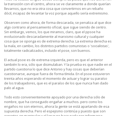
la transición con el centro, ahora se ve claramente a donde querían
llevarnos, que no era otra cosa que convertirnos en un rebaño
dócil, incapaz de levantar la voz porque aquello sería extremismo.
Observen como ahora, de forma descarada, se penaliza al que dice
algo contrario al pensamiento oficial, que sigue siendo de centro.
Sin embargo, vemos, los que miramos, claro, que el ppsoe ha
evolucionado descaradamente al marxismo cultural y cualquier
cosa que se oponga es de extrema derecha. La extrema derecha es
la mala, en cambio, los distintos partidos comunistas o 'socialistas',
totalmente radicalizados, incluido el pose, son buenos.
El actual psoe es de extrema izquierda, pero es que el anterior
también lo era, sólo que disimulaban. Y la prueba es que nadie en el
partido cuestiona lo que dice Antonio y hay cosas que deberían
cuestionarse, aunque fuera de forma tímida. En el psoe estuvieron
treinta años esperando el momento de actuar y lograr su paraíso
de los trabajadores, que es el paraíso de los que nunca han dado
palo al agua.
Todo esto convenientemente apoyado por una derecha sólo de
nombre, que ha conseguido engañar a muchos. pero como los
engaños no son eternos, ahora la gente se está apartando de esa
supuesta derecha. Pero el espejismo continúa y puesto que son
expertos en manipular y el lanar no hace nada por informarse,