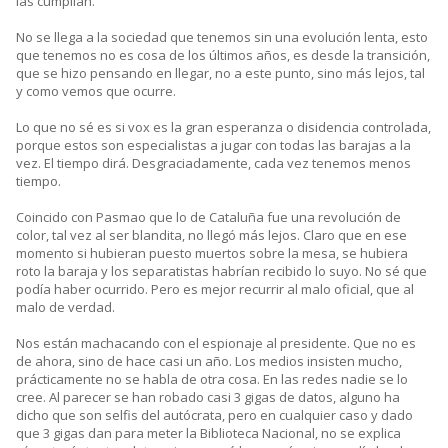
las cumplían.
No se llega a la sociedad que tenemos sin una evolución lenta, esto
que tenemos no es cosa de los últimos años, es desde la transición,
que se hizo pensando en llegar, no a este punto, sino más lejos, tal
y como vemos que ocurre.
Lo que no sé es si vox es la gran esperanza o disidencia controlada,
porque estos son especialistas a jugar con todas las barajas a la
vez. El tiempo dirá. Desgraciadamente, cada vez tenemos menos
tiempo.
Coincido con Pasmao que lo de Cataluña fue una revolución de
color, tal vez al ser blandita, no llegó más lejos. Claro que en ese
momento si hubieran puesto muertos sobre la mesa, se hubiera
roto la baraja y los separatistas habrían recibido lo suyo. No sé que
podía haber ocurrido. Pero es mejor recurrir al malo oficial, que al
malo de verdad.
Nos están machacando con el espionaje al presidente. Que no es
de ahora, sino de hace casi un año. Los medios insisten mucho,
prácticamente no se habla de otra cosa. En las redes nadie se lo
cree. Al parecer se han robado casi 3 gigas de datos, alguno ha
dicho que son selfis del autócrata, pero en cualquier caso y dado
que 3 gigas dan para meter la Biblioteca Nacional, no se explica