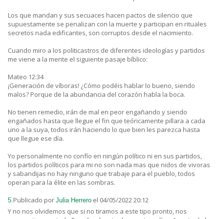
Los que mandan y sus secuaces hacen pactos de silencio que
supuestamente se penalizan con la muerte y participan en rituales
secretos nada edificantes, son corruptos desde el nacimiento.
Cuando miro a los politicastros de diferentes ideologías y partidos
me viene a la mente el siguiente pasaje bíblico:
Mateo 12:34
¡Generación de víboras! ¿Cómo podéis hablar lo bueno, siendo
malos? Porque de la abundancia del corazón habla la boca.
No tienen remedio, irán de mal en peor engañando y siendo
engañados hasta que llegue el fin que teóricamente pillara a cada
uno a la suya, todos irán haciendo lo que bien les parezca hasta
que llegue ese día.
Yo personalmente no confío en ningún político ni en sus partidos,
los partidos políticos para mi no son nada mas que nidos de vivoras
y sabandijas no hay ninguno que trabaje para el pueblo, todos
operan para la élite en las sombras.
Publicado por
el 04/05/2022 20:12
5.
Julia Herrero
Y no nos olvidemos que si no tiramos a este tipo pronto, nos