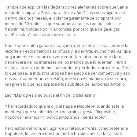
También se explican las declaraciones alemanas sobre que van a
dejar de comprar a Rusia para fin de año. Si las cosas siguen así,
dentro de unos meses, el dólar seguramente se comprará por
menos de 30 rublos, lo que supondrá que los combustibles, se
habrán multiplicado por 4. Entonces, por caro que salga el gas
useño, saldrá más barato que el ruso.
Nadie sabe quién ganará esta guerra, entre otras cosas porque la
victoria en estos tiempos es difusa y la derrota, mucho más. Así que
seguramente no habrá un vencedor claro ni un perdedor claro,
dependerá de los intereses de los medios que lo cuenten. Pero a
estas alturas ya podemos hablar de un perdedor claro: Uropa. Pase
lo que pase, la industria uropea ha dejado de ser competitiva y eso
nos va a suponer una recesión, que si en Alemania va a ser dura,
imaginen lo que nos espera a los súbditos del autócrata Antonio.
Leo, “El progresismo busca el fin del cristianismo”
Y he recordado lo que le dijo el Papa a Napoleón cuando este le
manifestó que su objetivo era destruir la Iglesia. “Imposible,
nosotros llevamos mil ochocientos años intentándolo”.
Pero estos del nom, en lugar de un ataque frontal como pretendía
Napoleón, lo primero que han hecho ha sido infiltrar la Iglesia y