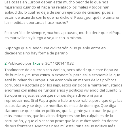
Las cosas en Europa deben estar mucho peor de lo que nos
figuramos cuando el Papa ha relatado los males y todos han
aplaudido, lo cual no deja de ser un ejercicio de cinismo, pues si
están de acuerdo con lo que ha dicho el Papa ¿por qué no tomaron
las medidas oportunas hace mucho?
Esto será lo de siempre, muchos aplausos, mucho decir que el Papa
es maravilloso y luego a seguir con lo mismo.
Supongo que cuando una civilización o un pueblo entra en
decadencia no hay forma de pararlo.
Publicado por
el 30/11/2014 10:32
2.
Txus
Totalmente de acuerdo con Vanlop, pero añadir que este Papa va
de humilde y mucho critica la economía, pero es la economía la que
está hundiendo Europa. Una economía en manos de los políticos
corruptos y agotada por los impuestos dirigidos a mantener Estados
enormes con miles de funcionarios y políticos viviendo del cuento. Si
Europa envejece, es porque no nos dejan dinero ni para
reproducirnos. Si el Papa quiere hablar que hable, pero que diga las
cosas claras y se deje de homilías de misa de domingo. Que diga
claramente que sobran políticos, que la gente ya no puede pagar
más impuestos, que los altos dirigentes son los culpables de la
corrupción, y que el Vaticano practique lo que dice también dentro
de sus fronteras. Mientras para mí, este Papa es un político más.