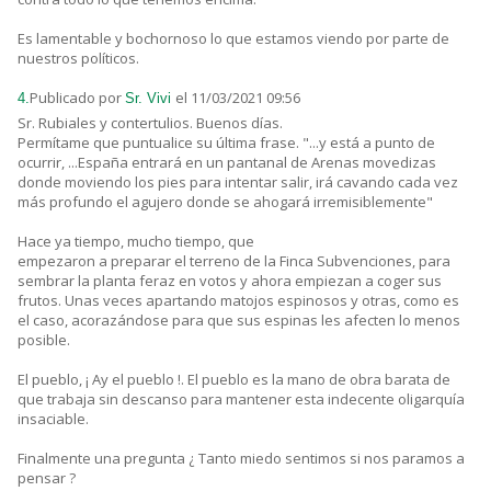
Es lamentable y bochornoso lo que estamos viendo por parte de
nuestros políticos.
Publicado por
el 11/03/2021 09:56
4.
Sr. Vivi
Sr. Rubiales y contertulios. Buenos días.
Permítame que puntualice su última frase. "...y está a punto de
ocurrir, ...España entrará en un pantanal de Arenas movedizas
donde moviendo los pies para intentar salir, irá cavando cada vez
más profundo el agujero donde se ahogará irremisiblemente"
Hace ya tiempo, mucho tiempo, que
empezaron a preparar el terreno de la Finca Subvenciones, para
sembrar la planta feraz en votos y ahora empiezan a coger sus
frutos. Unas veces apartando matojos espinosos y otras, como es
el caso, acorazándose para que sus espinas les afecten lo menos
posible.
El pueblo, ¡ Ay el pueblo !. El pueblo es la mano de obra barata de
que trabaja sin descanso para mantener esta indecente oligarquía
insaciable.
Finalmente una pregunta ¿ Tanto miedo sentimos si nos paramos a
pensar ?