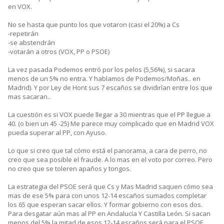
en VOX.
No se hasta que punto los que votaron (casi el 20%) a Cs
-repetirán
-se abstendrán
-votarán a otros (VOX, PP o PSOE)
La vez pasada Podemos entró por los pelos (5,56%), si sacara
menos de un 5% no entra. Y hablamos de Podemos/Moñas.. en
Madrid). Y por Ley de Hont sus 7 escaños se dividirían entre los que
mas sacaran..
La cuestión es si VOX puede llegar a 30 mientras que el PP llegue a
40. (o bien un 45 -25) Me parece muy complicado que en Madrid VOX
pueda superar al PP, con Ayuso.
Lo que si creo que tal cómo está el panorama, a cara de perro, no
creo que sea posible el fraude. A lo mas en el voto por correo. Pero
no creo que se toleren apaños y tongos.
La estrategia del PSOE será que Cs y Mas Madrid saquen cómo sea
mas de ese 5% para con unos 12-14 escaños sumados completar
los 65 que esperan sacar ellos. Y formar gobierno con esos dos.
Para desgatar aún mas al PP en Andalucía Y Castilla León. Si sacan
menos del 5% la mitad de esos 12-14 escaños será para el PSOE