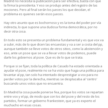
Madrid no necesita la publicación para ser efectiva, basta con que
la firma la presidenta. Y eso se produjo antes del registro de las
mociones. Pero al final serán los jueces los que decidan, el
problema es quienes serán esos jueces.
Hay otro asunto que es bochornoso y es la toma del poder por vía
indirecta, lo que supone una dudosa forma democrática, por no
decir otra cosa.
En todo esto se presenta un problema fundamental y es que vox va
a subir, más de lo que dicen las encuestas y va a ser a costa del pp,
aunque también se lleve votos de otros sitios, como la abstención y
eso, ante un psoe que se va a llevar votos de podemos, puede
darle los gobiernos al psoe. Que es de lo que se trata.
Porque si se fijan, toda la política de Casado ha estado orientada a
ayudar el psoe, realmente no se ha visto que haga una política para
levantar al pp, tan solo ha intentado desprestigiar a vox para no
perder votos por la derecha, mientras se desplazaba al 'centro'
buscando unos votos que no encuentra.
En Madrid la cosa puede ponerse fea, porque los votos se repartan
entre vox y el pp, de modo que con los del psoe y del resto de los
partidos, formar un gobierno frankestein, que ya es experto el
muchacho en esas cosas.