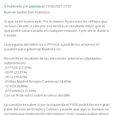
Publicado por
el 11/03/2021 17:50
5.
pasmao
Buenas tardes Don Francisco
Si que se lió buena ayer. Por lo menos Ayuso tuvo los reflejos que
no tuvo Casado, y sólo por eso tendrá un resultado mejor que el
que podrá sacar Casado en cualquier votación. Y por ahí le duele a
Casado.
La pregunta del millón es si PP+VOX sumarán los al menos 67
escaños para gobernar Madrid o no.
Recuerdo el resultado de las elecciones anteriores (diputados
autonómicos):
-37 PSOE (27,35%)
-30 PP (22,21%)
-26 Cs (19,42%)
-20 Mas Madrid (Errejón/Carmena) (14,65%)
-12 VOX (8,86%)
-07 Podemos (5,56%)
Con un % de votos sobre el censo del 68%
La cuestión es saber si por la izquierda el PSOE podrá llevarse gran
parte del voto de Errejón y Coletas, y puede que algo si. Aunque no
se hasta que punto mucho del cinturón "rojo" pueda acabar ahora