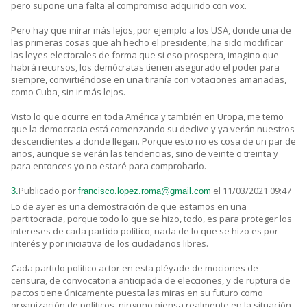
pero supone una falta al compromiso adquirido con vox.
Pero hay que mirar más lejos, por ejemplo a los USA, donde una de
las primeras cosas que ah hecho el presidente, ha sido modificar
las leyes electorales de forma que si eso prospera, imagino que
habrá recursos, los demócratas tienen asegurado el poder para
siempre, convirtiéndose en una tiranía con votaciones amañadas,
como Cuba, sin ir más lejos.
Visto lo que ocurre en toda América y también en Uropa, me temo
que la democracia está comenzando su declive y ya verán nuestros
descendientes a donde llegan. Porque esto no es cosa de un par de
años, aunque se verán las tendencias, sino de veinte o treinta y
para entonces yo no estaré para comprobarlo.
Publicado por
el 11/03/2021 09:47
3.
francisco.lopez.roma@gmail.com
Lo de ayer es una demostración de que estamos en una
partitocracia, porque todo lo que se hizo, todo, es para proteger los
intereses de cada partido político, nada de lo que se hizo es por
interés y por iniciativa de los ciudadanos libres.
Cada partido político actor en esta pléyade de mociones de
censura, de convocatoria anticipada de elecciones, y de ruptura de
pactos tiene únicamente puesta las miras en su futuro como
organización de políticos, ninguno piensa realmente en la situación