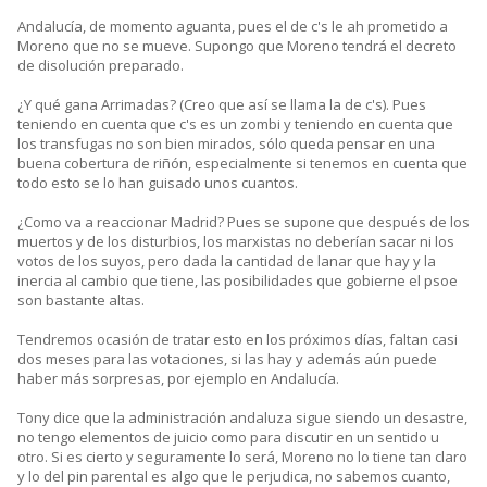
Andalucía, de momento aguanta, pues el de c's le ah prometido a
Moreno que no se mueve. Supongo que Moreno tendrá el decreto
de disolución preparado.
¿Y qué gana Arrimadas? (Creo que así se llama la de c's). Pues
teniendo en cuenta que c's es un zombi y teniendo en cuenta que
los transfugas no son bien mirados, sólo queda pensar en una
buena cobertura de riñón, especialmente si tenemos en cuenta que
todo esto se lo han guisado unos cuantos.
¿Como va a reaccionar Madrid? Pues se supone que después de los
muertos y de los disturbios, los marxistas no deberían sacar ni los
votos de los suyos, pero dada la cantidad de lanar que hay y la
inercia al cambio que tiene, las posibilidades que gobierne el psoe
son bastante altas.
Tendremos ocasión de tratar esto en los próximos días, faltan casi
dos meses para las votaciones, si las hay y además aún puede
haber más sorpresas, por ejemplo en Andalucía.
Tony dice que la administración andaluza sigue siendo un desastre,
no tengo elementos de juicio como para discutir en un sentido u
otro. Si es cierto y seguramente lo será, Moreno no lo tiene tan claro
y lo del pin parental es algo que le perjudica, no sabemos cuanto,