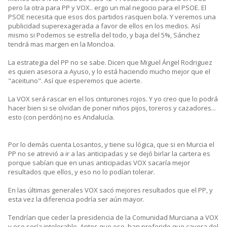
pero la otra para PP y VOX.. ergo un mal negocio para el PSOE. El
PSOE necesita que esos dos partidos rasquen bola. Y veremos una
publicidad superexagerada a favor de ellos en los medios. Así
mismo si Podemos se estrella del todo, y baja del 5%, Sánchez
tendrá mas margen en la Moncloa.
La estrategia del PP no se sabe. Dicen que Miguel Ángel Rodriguez
es quien asesora a Ayuso, y lo está haciendo mucho mejor que el
"aceituno". Así que esperemos que acierte.
La VOX será rascar en el los cinturones rojos. Y yo creo que lo podrá
hacer bien si se olvidan de poner niños pijos, toreros y cazadores...
esto (con perdón) no es Andalucía.
Por lo demás cuenta Losantos, y tiene su lógica, que si en Murcia el
PP no se atrevió a ir a las anticipadas y se dejó birlar la cartera es
porque sabían que en unas anticipadas VOX sacaría mejor
resultados que ellos, y eso no lo podían tolerar.
En las últimas generales VOX sacó mejores resultados que el PP, y
esta vez la diferencia podría ser aún mayor.
Tendrían que ceder la presidencia de la Comunidad Murciana a VOX
y eso sería intolerable. Antes que eso, han preferido que cayera del