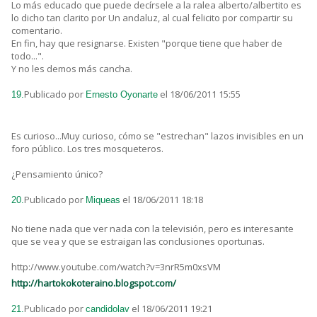
Lo más educado que puede decírsele a la ralea alberto/albertito es
lo dicho tan clarito por Un andaluz, al cual felicito por compartir su
comentario.
En fin, hay que resignarse. Existen "porque tiene que haber de
todo...".
Y no les demos más cancha.
Publicado por
el 18/06/2011 15:55
19.
Ernesto Oyonarte
Es curioso...Muy curioso, cómo se "estrechan" lazos invisibles en un
foro público. Los tres mosqueteros.
¿Pensamiento único?
Publicado por
el 18/06/2011 18:18
20.
Miqueas
No tiene nada que ver nada con la televisión, pero es interesante
que se vea y que se estraigan las conclusiones oportunas.
http://www.youtube.com/watch?v=3nrR5m0xsVM
http://hartokokoteraino.blogspot.com/
Publicado por
el 18/06/2011 19:21
21.
candidolav