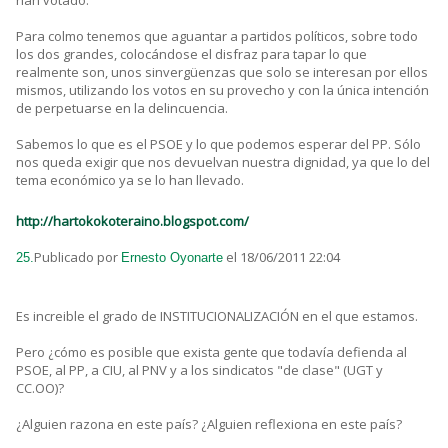
han votado.
Para colmo tenemos que aguantar a partidos políticos, sobre todo
los dos grandes, colocándose el disfraz para tapar lo que
realmente son, unos sinvergüenzas que solo se interesan por ellos
mismos, utilizando los votos en su provecho y con la única intención
de perpetuarse en la delincuencia.
Sabemos lo que es el PSOE y lo que podemos esperar del PP. Sólo
nos queda exigir que nos devuelvan nuestra dignidad, ya que lo del
tema económico ya se lo han llevado.
http://hartokokoteraino.blogspot.com/
Publicado por
el 18/06/2011 22:04
25.
Ernesto Oyonarte
Es increible el grado de INSTITUCIONALIZACIÓN en el que estamos.
Pero ¿cómo es posible que exista gente que todavía defienda al
PSOE, al PP, a CIU, al PNV y a los sindicatos "de clase" (UGT y
CC.OO)?
¿Alguien razona en este país? ¿Alguien reflexiona en este país?