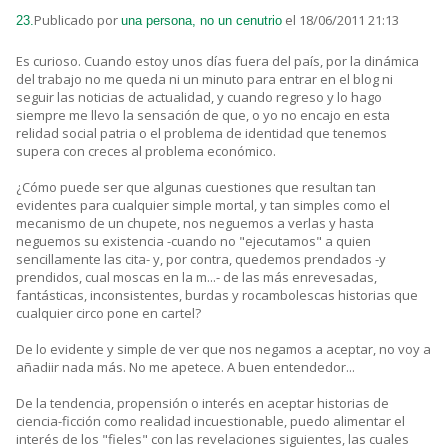
Publicado por
el 18/06/2011 21:13
23.
una persona, no un cenutrio
Es curioso. Cuando estoy unos días fuera del país, por la dinámica
del trabajo no me queda ni un minuto para entrar en el blog ni
seguir las noticias de actualidad, y cuando regreso y lo hago
siempre me llevo la sensación de que, o yo no encajo en esta
relidad social patria o el problema de identidad que tenemos
supera con creces al problema económico.
¿Cómo puede ser que algunas cuestiones que resultan tan
evidentes para cualquier simple mortal, y tan simples como el
mecanismo de un chupete, nos neguemos a verlas y hasta
neguemos su existencia -cuando no "ejecutamos" a quien
sencillamente las cita- y, por contra, quedemos prendados -y
prendidos, cual moscas en la m...- de las más enrevesadas,
fantásticas, inconsistentes, burdas y rocambolescas historias que
cualquier circo pone en cartel?
De lo evidente y simple de ver que nos negamos a aceptar, no voy a
añadiir nada más. No me apetece. A buen entendedor...
De la tendencia, propensión o interés en aceptar historias de
ciencia-ficción como realidad incuestionable, puedo alimentar el
interés de los "fieles" con las revelaciones siguientes, las cuales