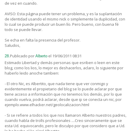
de vez en cuando.
AVISO: Esta página puede tener un problema, y es la suplantación
de identidad usando el mismo nick o simplemente la duplicidad, con
lo cual se puede producir un buen lío. Pero bueno, con buena fé
todo se puede llevar.
Se echa en falta la presencia del profesor.
Saludos,
Publicado por
el 19/06/2011 08:31
28.
Alberto
Estimado Libertad y demás personas que esriben o leen en este
blog, como los lios, lo mejor es deshacerlos, aclaro, lo siguiente por
haberlo leido anoche tambien:
- El otro Nic, es Albertito, que nada tiene que ver conmigo y
evidentemente el propietario del blog se lo puede aclarar por que
tiene acceso a información que no tenemos los demás, por lo que
cuando vuelva, podrá aclarar, desde que ip se conecta un nic, por
ejemplo.www.elhacker.net/geolocalizacion.html
- Si se refiere a todos los que nos llamaron Alberto nuestros padres,
cuando habla de trolls profesionales ....Creo sinceramente que se
esta Ud. equivocando, pero le disculpo por que considero que a Ud.