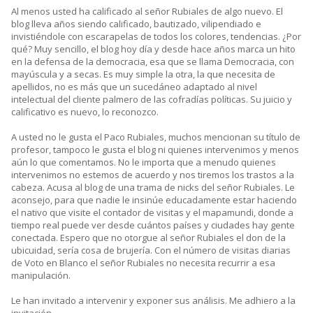
Al menos usted ha calificado al señor Rubiales de algo nuevo. El
blog lleva años siendo calificado, bautizado, vilipendiado e
invistiéndole con escarapelas de todos los colores, tendencias. ¿Por
qué? Muy sencillo, el blog hoy día y desde hace años marca un hito
en la defensa de la democracia, esa que se llama Democracia, con
mayúscula y a secas. Es muy simple la otra, la que necesita de
apellidos, no es más que un sucedáneo adaptado al nivel
intelectual del cliente palmero de las cofradías políticas. Su juicio y
calificativo es nuevo, lo reconozco.
A usted no le gusta el Paco Rubiales, muchos mencionan su título de
profesor, tampoco le gusta el blog ni quienes intervenimos y menos
aún lo que comentamos. No le importa que a menudo quienes
intervenimos no estemos de acuerdo y nos tiremos los trastos a la
cabeza. Acusa al blog de una trama de nicks del señor Rubiales. Le
aconsejo, para que nadie le insinúe educadamente estar haciendo
el nativo que visite el contador de visitas y el mapamundi, donde a
tiempo real puede ver desde cuántos países y ciudades hay gente
conectada. Espero que no otorgue al señor Rubiales el don de la
ubicuidad, sería cosa de brujería. Con el número de visitas diarias
de Voto en Blanco el señor Rubiales no necesita recurrir a esa
manipulación.
Le han invitado a intervenir y exponer sus análisis. Me adhiero a la