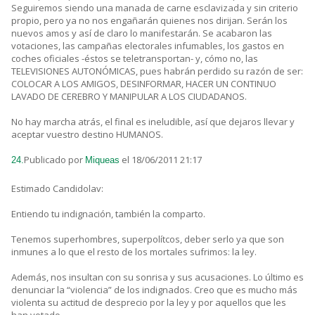
Seguiremos siendo una manada de carne esclavizada y sin criterio
propio, pero ya no nos engañarán quienes nos dirijan. Serán los
nuevos amos y así de claro lo manifestarán. Se acabaron las
votaciones, las campañas electorales infumables, los gastos en
coches oficiales -éstos se teletransportan- y, cómo no, las
TELEVISIONES AUTONÓMICAS, pues habrán perdido su razón de ser:
COLOCAR A LOS AMIGOS, DESINFORMAR, HACER UN CONTINUO
LAVADO DE CEREBRO Y MANIPULAR A LOS CIUDADANOS.
No hay marcha atrás, el final es ineludible, así que dejaros llevar y
aceptar vuestro destino HUMANOS.
Publicado por
el 18/06/2011 21:17
24.
Miqueas
Estimado Candidolav:
Entiendo tu indignación, también la comparto.
Tenemos superhombres, superpolítcos, deber serlo ya que son
inmunes a lo que el resto de los mortales sufrimos: la ley.
Además, nos insultan con su sonrisa y sus acusaciones. Lo último es
denunciar la “violencia” de los indignados. Creo que es mucho más
violenta su actitud de desprecio por la ley y por aquellos que les