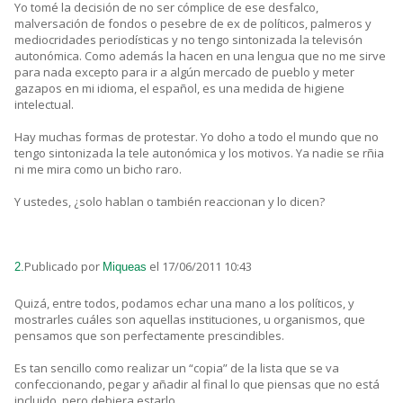
Yo tomé la decisión de no ser cómplice de ese desfalco,
malversación de fondos o pesebre de ex de políticos, palmeros y
mediocridades periodísticas y no tengo sintonizada la televisón
autonómica. Como además la hacen en una lengua que no me sirve
para nada excepto para ir a algún mercado de pueblo y meter
gazapos en mi idioma, el español, es una medida de higiene
intelectual.
Hay muchas formas de protestar. Yo doho a todo el mundo que no
tengo sintonizada la tele autonómica y los motivos. Ya nadie se rñia
ni me mira como un bicho raro.
Y ustedes, ¿solo hablan o también reaccionan y lo dicen?
Publicado por
el 17/06/2011 10:43
2.
Miqueas
Quizá, entre todos, podamos echar una mano a los políticos, y
mostrarles cuáles son aquellas instituciones, u organismos, que
pensamos que son perfectamente prescindibles.
Es tan sencillo como realizar un “copia” de la lista que se va
confeccionando, pegar y añadir al final lo que piensas que no está
incluido, pero debiera estarlo.