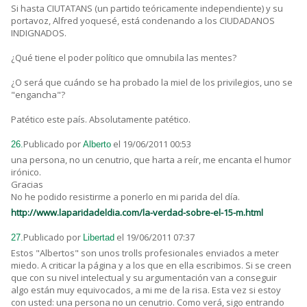
Si hasta CIUTATANS (un partido teóricamente independiente) y su
portavoz, Alfred yoquesé, está condenando a los CIUDADANOS
INDIGNADOS.
¿Qué tiene el poder político que omnubila las mentes?
¿O será que cuándo se ha probado la miel de los privilegios, uno se
"engancha"?
Patético este país. Absolutamente patético.
Publicado por
el 19/06/2011 00:53
26.
Alberto
una persona, no un cenutrio, que harta a reír, me encanta el humor
irónico.
Gracias
No he podido resistirme a ponerlo en mi parida del día.
http://www.laparidadeldia.com/la-verdad-sobre-el-15-m.html
Publicado por
el 19/06/2011 07:37
27.
Libertad
Estos "Albertos" son unos trolls profesionales enviados a meter
miedo. A criticar la página y a los que en ella escribimos. Si se creen
que con su nivel intelectual y su argumentación van a conseguir
algo están muy equivocados, a mi me de la risa. Esta vez si estoy
con usted: una persona no un cenutrio. Como verá, sigo entrando