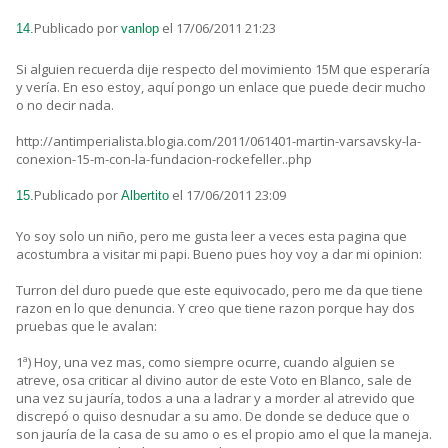
Publicado por
el 17/06/2011 21:23
14.
vanlop
Si alguien recuerda dije respecto del movimiento 15M que esperaría
y vería. En eso estoy, aquí pongo un enlace que puede decir mucho
o no decir nada.
http://antimperialista.blogia.com/2011/061401-martin-varsavsky-la-
conexion-15-m-con-la-fundacion-rockefeller..php
Publicado por
el 17/06/2011 23:09
15.
Albertito
Yo soy solo un niño, pero me gusta leer a veces esta pagina que
acostumbra a visitar mi papi. Bueno pues hoy voy a dar mi opinion:
Turron del duro puede que este equivocado, pero me da que tiene
razon en lo que denuncia. Y creo que tiene razon porque hay dos
pruebas que le avalan:
1ª) Hoy, una vez mas, como siempre ocurre, cuando alguien se
atreve, osa criticar al divino autor de este Voto en Blanco, sale de
una vez su jauría, todos a una a ladrar y a morder al atrevido que
discrepó o quiso desnudar a su amo. De donde se deduce que o
son jauría de la casa de su amo o es el propio amo el que la maneja.