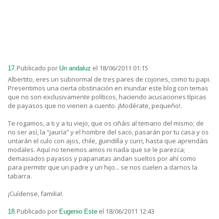
Publicado por
el 18/06/2011 01:15
17.
Un andaluz
Albertito, eres un subnormal de tres pares de cojones, como tu papi.
Presentimos una cierta obstinación en inundar este blog con temas
que no son exclusivamente políticos, haciendo acusaciones típicas
de payasos que no vienen a cuento. ¡Modérate, pequeño!.
Te rogamos, a ti y a tu viejo, que os ciñáis al temario del mismo; de
no ser así, la “jauría” y el hombre del saco, pasarán por tu casa y os
untarán el culo con ajos, chile, guindilla y curri, hasta que aprendáis
modales. Aquí no tenemos amos ni nada que se le parezca;
demasiados payasos y papanatas andan sueltos por ahí como
para permitir que un padre y un hijo... se nos cuelen a darnos la
tabarra.
¡Cuídense, familia!.
Publicado por
el 18/06/2011 12:43
18.
Eugenio Este