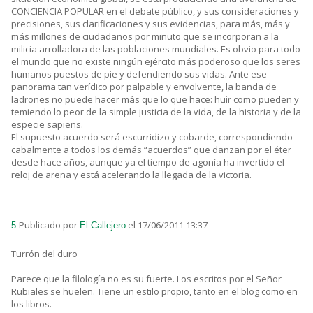
CONCIENCIA POPULAR en el debate público, y sus consideraciones y
precisiones, sus clarificaciones y sus evidencias, para más, más y
más millones de ciudadanos por minuto que se incorporan a la
milicia arrolladora de las poblaciones mundiales. Es obvio para todo
el mundo que no existe ningún ejército más poderoso que los seres
humanos puestos de pie y defendiendo sus vidas. Ante ese
panorama tan verídico por palpable y envolvente, la banda de
ladrones no puede hacer más que lo que hace: huir como pueden y
temiendo lo peor de la simple justicia de la vida, de la historia y de la
especie sapiens.
El supuesto acuerdo será escurridizo y cobarde, correspondiendo
cabalmente a todos los demás “acuerdos” que danzan por el éter
desde hace años, aunque ya el tiempo de agonía ha invertido el
reloj de arena y está acelerando la llegada de la victoria.
Publicado por
el 17/06/2011 13:37
5.
El Callejero
Turrón del duro
Parece que la filología no es su fuerte. Los escritos por el Señor
Rubiales se huelen. Tiene un estilo propio, tanto en el blog como en
los libros.