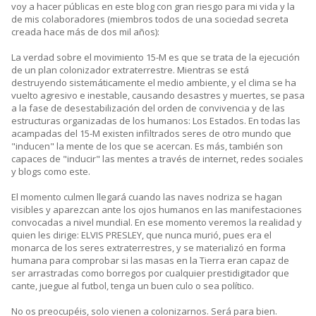
voy a hacer públicas en este blog con gran riesgo para mi vida y la
de mis colaboradores (miembros todos de una sociedad secreta
creada hace más de dos mil años):
La verdad sobre el movimiento 15-M es que se trata de la ejecución
de un plan colonizador extraterrestre. Mientras se está
destruyendo sistemáticamente el medio ambiente, y el clima se ha
vuelto agresivo e inestable, causando desastres y muertes, se pasa
a la fase de desestabilización del orden de convivencia y de las
estructuras organizadas de los humanos: Los Estados. En todas las
acampadas del 15-M existen infiltrados seres de otro mundo que
"inducen" la mente de los que se acercan. Es más, también son
capaces de "inducir" las mentes a través de internet, redes sociales
y blogs como este.
El momento culmen llegará cuando las naves nodriza se hagan
visibles y aparezcan ante los ojos humanos en las manifestaciones
convocadas a nivel mundial. En ese momento veremos la realidad y
quien les dirige: ELVIS PRESLEY, que nunca murió, pues era el
monarca de los seres extraterrestres, y se materializó en forma
humana para comprobar si las masas en la Tierra eran capaz de
ser arrastradas como borregos por cualquier prestidigitador que
cante, juegue al futbol, tenga un buen culo o sea político.
No os preocupéis, solo vienen a colonizarnos. Será para bien.