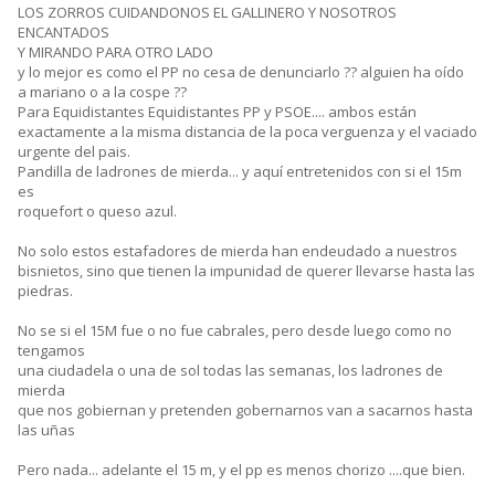
LOS ZORROS CUIDANDONOS EL GALLINERO Y NOSOTROS
ENCANTADOS
Y MIRANDO PARA OTRO LADO
y lo mejor es como el PP no cesa de denunciarlo ?? alguien ha oído
a mariano o a la cospe ??
Para Equidistantes Equidistantes PP y PSOE.... ambos están
exactamente a la misma distancia de la poca verguenza y el vaciado
urgente del pais.
Pandilla de ladrones de mierda... y aquí entretenidos con si el 15m
es
roquefort o queso azul.
No solo estos estafadores de mierda han endeudado a nuestros
bisnietos, sino que tienen la impunidad de querer llevarse hasta las
piedras.
No se si el 15M fue o no fue cabrales, pero desde luego como no
tengamos
una ciudadela o una de sol todas las semanas, los ladrones de
mierda
que nos gobiernan y pretenden gobernarnos van a sacarnos hasta
las uñas
Pero nada... adelante el 15 m, y el pp es menos chorizo ....que bien.