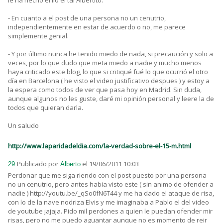
le ha hecho el lio el tal Albertito.
- En cuanto a el post de una persona no un cenutrio,
independientemente en estar de acuerdo o no, me parece
simplemente genial.
- Y por último nunca he tenido miedo de nada, si precaución y solo a
veces, por lo que dudo que meta miedo a nadie y mucho menos
haya criticado este blog, lo que si critiqué fué lo que ocurrió el otro
día en Barcelona ( he visto el video justificativo despues ) y estoy a
la espera como todos de ver que pasa hoy en Madrid. Sin duda,
aunque algunos no les guste, daré mi opinión personal y leere la de
todos que quieran darla.
Un saludo
http://www.laparidadeldia.com/la-verdad-sobre-el-15-m.html
Publicado por
el 19/06/2011 10:03
29.
Alberto
Perdonar que me siga riendo con el post puesto por una persona
no un cenutrio, pero antes habia visto este ( sin animo de ofender a
nadie ) http://youtu.be/_qSo0fN6T44 y me ha dado el ataque de risa,
con lo de la nave nodriza Elvis y me imaginaba a Pablo el del video
de youtube jajaja. Pido mil perdones a quien le puedan ofender mir
risas, pero no me puedo aguantar aunque no es momento de reir