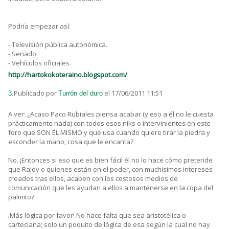
Podría empezar así:
- Televisión pública autonómica.
- Senado.
- Vehículos oficiales.
http://hartokokoteraino.blogspot.com/
Publicado por
el 17/06/2011 11:51
3.
Turrón del duro
A ver: ¿Acaso Paco Rubiales piensa acabar (y eso a él no le cuesta
prácticamente nada) con todos esos niks o intervinientes en este
foro que SON ÉL MISMO y que usa cuando quiere tirar la piedra y
esconder la mano, cosa que le encanta?
No. ¡Entonces si eso que es bien fácil él no lo hace cómo pretende
que Rajoy o quienes están en el poder, con muchísimos intereses
creados tras ellos, acaben con los costosos medios de
comunicación que les ayudan a ellos a mantenerse en la copa del
palmito?
¡Más lógica por favor! No hace falta que sea aristotélica o
carteciana; solo un poquito de lógica de esa según la cual no hay