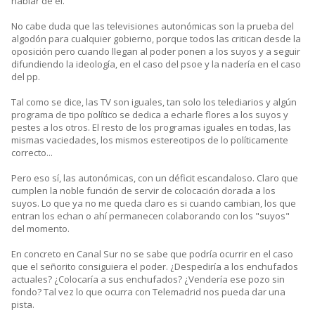
hablar de él.
No cabe duda que las televisiones autonómicas son la prueba del
algodón para cualquier gobierno, porque todos las critican desde la
oposición pero cuando llegan al poder ponen a los suyos y a seguir
difundiendo la ideología, en el caso del psoe y la nadería en el caso
del pp.
Tal como se dice, las TV son iguales, tan solo los telediarios y algún
programa de tipo político se dedica a echarle flores a los suyos y
pestes a los otros. El resto de los programas iguales en todas, las
mismas vaciedades, los mismos estereotipos de lo políticamente
correcto...
Pero eso sí, las autonómicas, con un déficit escandaloso. Claro que
cumplen la noble función de servir de colocación dorada a los
suyos. Lo que ya no me queda claro es si cuando cambian, los que
entran los echan o ahí permanecen colaborando con los "suyos"
del momento.
En concreto en Canal Sur no se sabe que podría ocurrir en el caso
que el señorito consiguiera el poder. ¿Despediría a los enchufados
actuales? ¿Colocaría a sus enchufados? ¿Vendería ese pozo sin
fondo? Tal vez lo que ocurra con Telemadrid nos pueda dar una
pista.