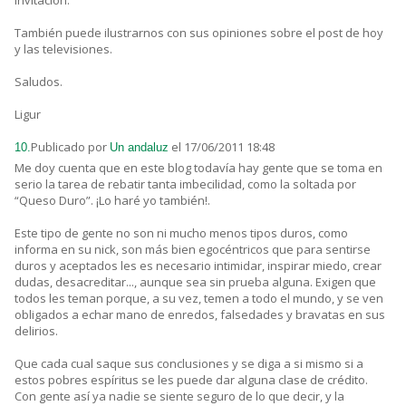
invitación.
También puede ilustrarnos con sus opiniones sobre el post de hoy
y las televisiones.
Saludos.
Ligur
Publicado por
el 17/06/2011 18:48
10.
Un andaluz
Me doy cuenta que en este blog todavía hay gente que se toma en
serio la tarea de rebatir tanta imbecilidad, como la soltada por
“Queso Duro”. ¡Lo haré yo también!.
Este tipo de gente no son ni mucho menos tipos duros, como
informa en su nick, son más bien egocéntricos que para sentirse
duros y aceptados les es necesario intimidar, inspirar miedo, crear
dudas, desacreditar..., aunque sea sin prueba alguna. Exigen que
todos les teman porque, a su vez, temen a todo el mundo, y se ven
obligados a echar mano de enredos, falsedades y bravatas en sus
delirios.
Que cada cual saque sus conclusiones y se diga a si mismo si a
estos pobres espíritus se les puede dar alguna clase de crédito.
Con gente así ya nadie se siente seguro de lo que decir, y la