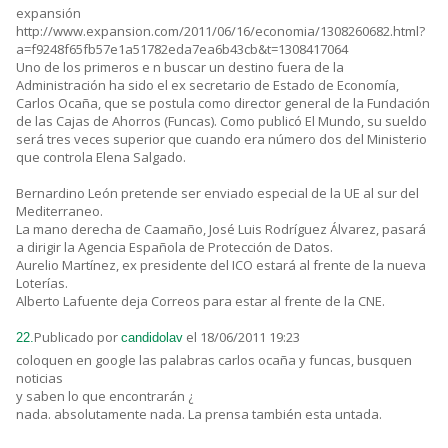
expansión
http://www.expansion.com/2011/06/16/economia/1308260682.html?
a=f9248f65fb57e1a51782eda7ea6b43cb&t=1308417064
Uno de los primeros e n buscar un destino fuera de la
Administración ha sido el ex secretario de Estado de Economía,
Carlos Ocaña, que se postula como director general de la Fundación
de las Cajas de Ahorros (Funcas). Como publicó El Mundo, su sueldo
será tres veces superior que cuando era número dos del Ministerio
que controla Elena Salgado.
Bernardino León pretende ser enviado especial de la UE al sur del
Mediterraneo.
La mano derecha de Caamaño, José Luis Rodríguez Álvarez, pasará
a dirigir la Agencia Española de Protección de Datos.
Aurelio Martínez, ex presidente del ICO estará al frente de la nueva
Loterías.
Alberto Lafuente deja Correos para estar al frente de la CNE.
Publicado por
el 18/06/2011 19:23
22.
candidolav
coloquen en google las palabras carlos ocaña y funcas, busquen
noticias
y saben lo que encontrarán ¿
nada. absolutamente nada. La prensa también esta untada.