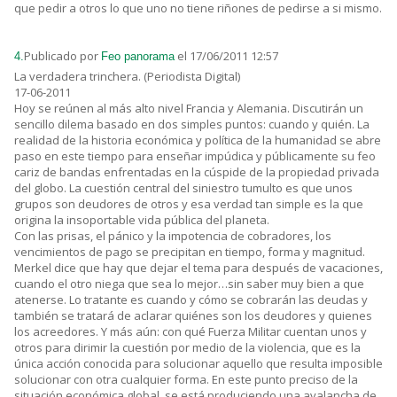
que pedir a otros lo que uno no tiene riñones de pedirse a si mismo.
Publicado por
el 17/06/2011 12:57
4.
Feo panorama
La verdadera trinchera. (Periodista Digital)
17-06-2011
Hoy se reúnen al más alto nivel Francia y Alemania. Discutirán un
sencillo dilema basado en dos simples puntos: cuando y quién. La
realidad de la historia económica y política de la humanidad se abre
paso en este tiempo para enseñar impúdica y públicamente su feo
cariz de bandas enfrentadas en la cúspide de la propiedad privada
del globo. La cuestión central del siniestro tumulto es que unos
grupos son deudores de otros y esa verdad tan simple es la que
origina la insoportable vida pública del planeta.
Con las prisas, el pánico y la impotencia de cobradores, los
vencimientos de pago se precipitan en tiempo, forma y magnitud.
Merkel dice que hay que dejar el tema para después de vacaciones,
cuando el otro niega que sea lo mejor…sin saber muy bien a que
atenerse. Lo tratante es cuando y cómo se cobrarán las deudas y
también se tratará de aclarar quiénes son los deudores y quienes
los acreedores. Y más aún: con qué Fuerza Militar cuentan unos y
otros para dirimir la cuestión por medio de la violencia, que es la
única acción conocida para solucionar aquello que resulta imposible
solucionar con otra cualquier forma. En este punto preciso de la
situación económica global, se está produciendo una avalancha de