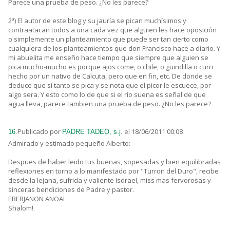
Parece una prueba de peso. ¿No les parece?
2ª) El autor de este blog y su jauría se pican muchísimos y
contraatacan todos a una cada vez que alguien les hace oposición
o simplemente un planteamiento que puede ser tan cierto como
cualquiera de los planteamientos que don Francisco hace a diario. Y
mi abuelita me enseño hace tiempo que siempre que alguien se
pica mucho-mucho es porque ajos come, o chile, o guindilla o curri
hecho por un nativo de Calcuta, pero que en fin, etc. De donde se
deduce que si tanto se pica y se nota que el picor le escuece, por
algo sera. Y esto como lo de que si el río suena es señal de que
agua lleva, parece tambien una prueba de peso. ¿No les parece?
Publicado por
el 18/06/2011 00:08
16.
PADRE TADEO, s.j.
Admirado y estimado pequeño Alberto:
Despues de haber leido tus buenas, sopesadas y bien equilibradas
reflexiones en torno a lo manifestado por "Turron del Duro", recibe
desde la lejana, sufrida y valiente Isdrael, miss mas fervorosas y
sinceras bendiciones de Padre y pastor.
EBERJANON ANOAL.
Shalom!.