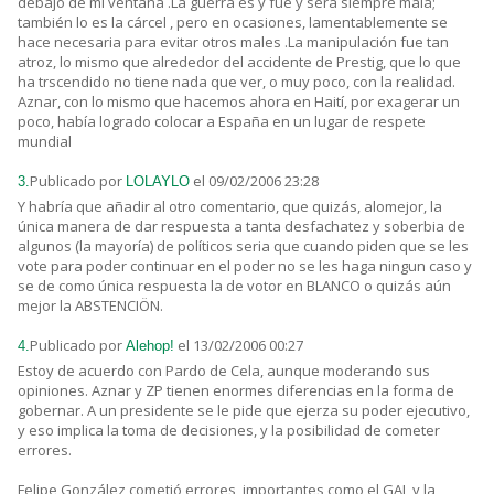
debajo de mi ventana .La guerra es y fué y será siempre mala;
también lo es la cárcel , pero en ocasiones, lamentablemente se
hace necesaria para evitar otros males .La manipulación fue tan
atroz, lo mismo que alrededor del accidente de Prestig, que lo que
ha trscendido no tiene nada que ver, o muy poco, con la realidad.
Aznar, con lo mismo que hacemos ahora en Haití, por exagerar un
poco, había logrado colocar a España en un lugar de respete
mundial
Publicado por
el 09/02/2006 23:28
3.
LOLAYLO
Y habría que añadir al otro comentario, que quizás, alomejor, la
única manera de dar respuesta a tanta desfachatez y soberbia de
algunos (la mayoría) de políticos seria que cuando piden que se les
vote para poder continuar en el poder no se les haga ningun caso y
se de como única respuesta la de votor en BLANCO o quizás aún
mejor la ABSTENCIÖN.
Publicado por
el 13/02/2006 00:27
4.
Alehop!
Estoy de acuerdo con Pardo de Cela, aunque moderando sus
opiniones. Aznar y ZP tienen enormes diferencias en la forma de
gobernar. A un presidente se le pide que ejerza su poder ejecutivo,
y eso implica la toma de decisiones, y la posibilidad de cometer
errores.
Felipe González cometió errores, importantes como el GAL y la