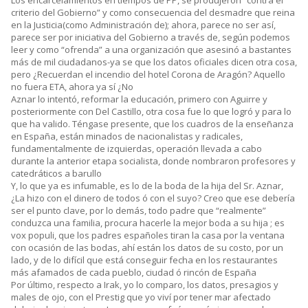
Los encarcelamientos en tiempos de PP, se produjeron “contra el
criterio del Gobierno” y como consecuencia del desmadre que reina
en la Justicia(como Administración de); ahora, parece no ser así,
parece ser por iniciativa del Gobierno a través de, según podemos
leer y como “ofrenda” a una organización que asesinó a bastantes
más de mil ciudadanos-ya se que los datos oficiales dicen otra cosa,
pero ¿Recuerdan el incendio del hotel Corona de Aragón? Aquello
no fuera ETA, ahora ya sí ¿No
Aznar lo intentó, reformar la educación, primero con Aguirre y
posteriormente con Del Castillo, otra cosa fue lo que logró y para lo
que ha valido. Téngase presente, que los cuadros de la enseñanza
en España, están minados de nacionalistas y radicales,
fundamentalmente de izquierdas, operación llevada a cabo
durante la anterior etapa socialista, donde nombraron profesores y
catedráticos a barullo
Y, lo que ya es infumable, es lo de la boda de la hija del Sr. Aznar,
¿La hizo con el dinero de todos ó con el suyo? Creo que ese debería
ser el punto clave, por lo demás, todo padre que “realmente”
conduzca una familia, procura hacerle la mejor boda a su hija ; es
vox populi, que los padres españoles tiran la casa por la ventana
con ocasión de las bodas, ahí están los datos de su costo, por un
lado, y de lo difícil que está conseguir fecha en los restaurantes
más afamados de cada pueblo, ciudad ó rincón de España
Por último, respecto a Irak, yo lo comparo, los datos, presagios y
males de ojo, con el Prestig que yo viví por tener mar afectado