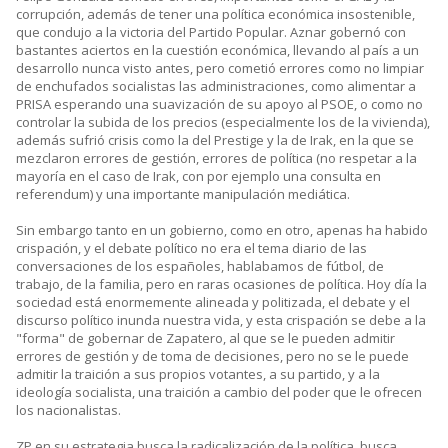
corrupción, además de tener una política económica insostenible,
que condujo a la victoria del Partido Popular. Aznar gobernó con
bastantes aciertos en la cuestión económica, llevando al país a un
desarrollo nunca visto antes, pero cometió errores como no limpiar
de enchufados socialistas las administraciones, como alimentar a
PRISA esperando una suavización de su apoyo al PSOE, o como no
controlar la subida de los precios (especialmente los de la vivienda),
además sufrió crisis como la del Prestige y la de Irak, en la que se
mezclaron errores de gestión, errores de política (no respetar a la
mayoría en el caso de Irak, con por ejemplo una consulta en
referendum) y una importante manipulación mediática.
Sin embargo tanto en un gobierno, como en otro, apenas ha habido
crispación, y el debate político no era el tema diario de las
conversaciones de los españoles, hablabamos de fútbol, de
trabajo, de la familia, pero en raras ocasiones de política. Hoy día la
sociedad está enormemente alineada y politizada, el debate y el
discurso político inunda nuestra vida, y esta crispación se debe a la
"forma" de gobernar de Zapatero, al que se le pueden admitir
errores de gestión y de toma de decisiones, pero no se le puede
admitir la traición a sus propios votantes, a su partido, y a la
ideología socialista, una traición a cambio del poder que le ofrecen
los nacionalistas.
ZP en su estrategia busca la radicalización de la política, busca