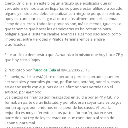
Cierto. Un día leí en este blog un artículo que explicaba que un
verdadero demócrata, en España, no puede estar afiliado a partido
alguno y ni siquiera debe simpatizar con ninguno porque mientras
apoyes a uno para castigar al otro estás alimentando el sistema.
Estoy de acuerdo. Todos los partidos son, más o menos, iguales. Lo
que tenemos que hacer los demócratas es boicotearlos para
obligar a que el sistema cambie. Mientras sigamos oscilando, como
imbéciles, entre Herodes y Pilatos, terminaremos siempre
crucificados.
Este arttículo demuestra que Aznar hizo lo mismo que hoy hace ZP y
que hoy critica Rajoy.
Publicado por
el 09/02/2006 23:16
2.
Pardo de Cela
Es obvio, nadie lo está(libre de pecado), pero los pecados pueden
ser veniales y mortales ¡bueno, podían ser, antaño), por ello, estoy
en desacuerdo con algunas de las afirmaciones vertidas en el
artículo; por ejemplo:
Los pactos de financiación realizados en su día por el PP y CiU, no
formaban parte de un Estatuto, y por ello, eran coyunturales pagos
por un apoyo, poniendonos en el peor de los casos. Ahora, la
enjundia es muy diferente, estos pactos formarán, parece ser,
parte de una Ley de leyes- estatuto- que condiciona al resto de
España, para mal.