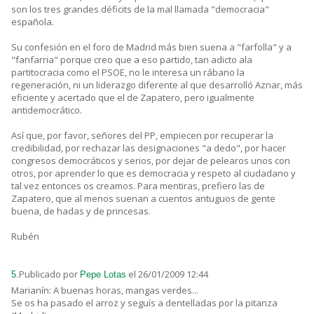
son los tres grandes déficits de la mal llamada "democracia"
española.
Su confesión en el foro de Madrid más bien suena a "farfolla" y a
"fanfarria" porque creo que a eso partido, tan adicto ala
partitocracia como el PSOE, no le interesa un rábano la
regeneración, ni un liderazgo diferente al que desarrolló Aznar, más
eficiente y acertado que el de Zapatero, pero igualmente
antidemocrático.
Así que, por favor, señores del PP, empiecen por recuperar la
credibilidad, por rechazar las designaciones "a dedo", por hacer
congresos democráticos y serios, por dejar de pelearos unos con
otros, por aprender lo que es democracia y respeto al ciudadano y
tal vez entonces os creamos. Para mentiras, prefiero las de
Zapatero, que al menos suenan a cuentos antuguos de gente
buena, de hadas y de princesas.
Rubén
Publicado por
el 26/01/2009 12:44
5.
Pepe Lotas
Marianín: A buenas horas, mangas verdes...
Se os ha pasado el arroz y seguís a dentelladas por la pitanza