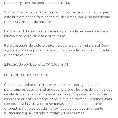
que no regenere su podrida democracia.
Voto en Blanco lo viene denunciando desde hace cinco años, pero
esto hubiera hecho falta desde mucho antes, por lo menos desde
que el Sr Aznar pudo hacerlo.
Hemos perdido un montón de años y ahora la recuperación será
mucho más larga, si llega a producirse.
Pero despue´s de todo lo visto, me suena a un brindis al sol. Decir
algo porque se supone que cuando subes a la trubuna no puedes
quedarte callado.
Publicado por
el 25/01/2009 13:11
2.
Ligur
EL TAPÓN. LA LEY ELECTORAL
Con una sociedad con síndrome serio de aborregamiento el
panorama es oscuro. Si el ciudadano sigue abotargado y en estado
cataléptico ante la que nos va a caer no solo es oscuro sino que
considero que simplemente tiene lo que se merece. Tenemos unas
elecciones a la vista a cinco semanas, empiezan a publicarse
encuestas y uno se queda maravillado de que ese inteligente
ciudadano sigue votando lo mismo y a los mismos.