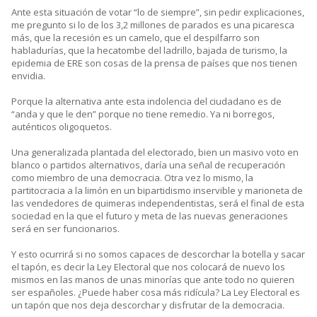
Ante esta situación de votar “lo de siempre”, sin pedir explicaciones,
me pregunto si lo de los 3,2 millones de parados es una picaresca
más, que la recesión es un camelo, que el despilfarro son
habladurías, que la hecatombe del ladrillo, bajada de turismo, la
epidemia de ERE son cosas de la prensa de países que nos tienen
envidia.
Porque la alternativa ante esta indolencia del ciudadano es de
“anda y que le den” porque no tiene remedio. Ya ni borregos,
auténticos oligoquetos.
Una generalizada plantada del electorado, bien un masivo voto en
blanco o partidos alternativos, daría una señal de recuperación
como miembro de una democracia. Otra vez lo mismo, la
partitocracia a la limón en un bipartidismo inservible y marioneta de
las vendedores de quimeras independentistas, será el final de esta
sociedad en la que el futuro y meta de las nuevas generaciones
será en ser funcionarios.
Y esto ocurrirá si no somos capaces de descorchar la botella y sacar
el tapón, es decir la Ley Electoral que nos colocará de nuevo los
mismos en las manos de unas minorías que ante todo no quieren
ser españoles. ¿Puede haber cosa más ridícula? La Ley Electoral es
un tapón que nos deja descorchar y disfrutar de la democracia.