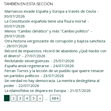
TAMBIÉN EN ESTA SECCIÓN:
Marruecos invade España y Europa a través de Ceuta
-
30/07/2026
La Constitución española tiene una fisura mortal
-
30/07/2026
Menos "Cambio climático" y más "Cambio político"
-
29/07/2026
Otra historia vergonzante de corrupción y bajeza sanchista
- 28/07/2026
Récord de impuestos; récord de abandono ¿Qué hacéis con
el dinero?
- 27/07/2026
Reclutando sinvergüenzas
- 25/07/2026
España ansía regenerarse
- 24/07/2026
Ferran Torres y la lección de un pueblo que quiere renacer
sin partidos políticos
- 23/07/2026
Sin verdad no hay democracia. La mentira deslegitima al
poder
- 22/07/2026
La islamofobia se dispara en Europa
- 21/07/2026
1
2
3
4
5
»
...
684