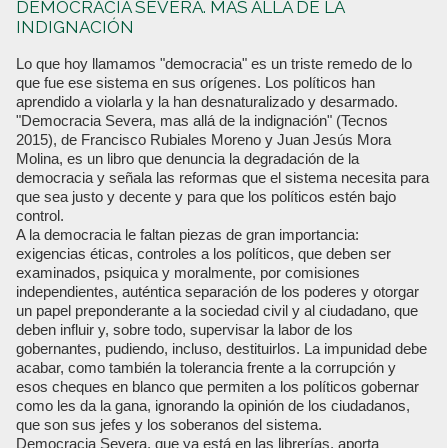
DEMOCRACIA SEVERA. MÁS ALLÁ DE LA
INDIGNACIÓN
Lo que hoy llamamos "democracia" es un triste remedo de lo
que fue ese sistema en sus orígenes. Los políticos han
aprendido a violarla y la han desnaturalizado y desarmado.
"Democracia Severa, mas allá de la indignación" (Tecnos
2015), de Francisco Rubiales Moreno y Juan Jesús Mora
Molina, es un libro que denuncia la degradación de la
democracia y señala las reformas que el sistema necesita para
que sea justo y decente y para que los políticos estén bajo
control.
A la democracia le faltan piezas de gran importancia:
exigencias éticas, controles a los políticos, que deben ser
examinados, psiquica y moralmente, por comisiones
independientes, auténtica separación de los poderes y otorgar
un papel preponderante a la sociedad civil y al ciudadano, que
deben influir y, sobre todo, supervisar la labor de los
gobernantes, pudiendo, incluso, destituirlos. La impunidad debe
acabar, como también la tolerancia frente a la corrupción y
esos cheques en blanco que permiten a los políticos gobernar
como les da la gana, ignorando la opinión de los ciudadanos,
que son sus jefes y los soberanos del sistema.
Democracia Severa, que ya está en las librerías, aporta