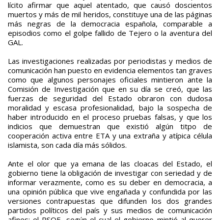
lícito afirmar que aquel atentado, que causó doscientos
muertos y más de mil heridos, constituye una de las páginas
más negras de la democracia española, comparable a
episodios como el golpe fallido de Tejero o la aventura del
GAL.
Las investigaciones realizadas por periodistas y medios de
comunicación han puesto en evidencia elementos tan graves
como que algunos personajes oficiales mintieron ante la
Comisión de Investigación que en su día se creó, que las
fuerzas de seguridad del Estado obraron con dudosa
moralidad y escasa profesionalidad, bajo la sospecha de
haber introducido en el proceso pruebas falsas, y que los
indicios que demuestran que existió algún titpo de
cooperación activa entre ETA y una extraña y atípica célula
islamista, son cada día más sólidos.
Ante el olor que ya emana de las cloacas del Estado, el
gobierno tiene la obligación de investigar con seriedad y de
informar verazmente, como es su deber en democracia, a
una opinión pública que vive engañada y confundida por las
versiones contrapuestas que difunden los dos grandes
partidos políticos del país y sus medios de comunicación
afines: el PSOE, según el cual el gobierno mintió al querer