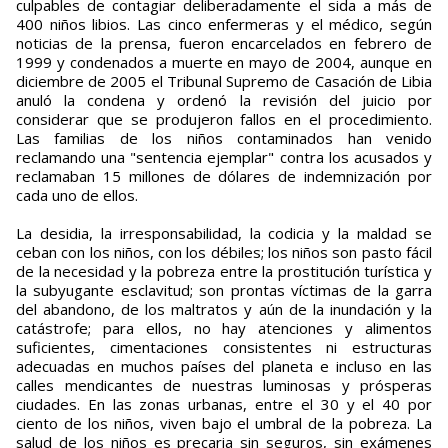
culpables de contagiar deliberadamente el sida a más de
400 niños libios. Las cinco enfermeras y el médico, según
noticias de la prensa, fueron encarcelados en febrero de
1999 y condenados a muerte en mayo de 2004, aunque en
diciembre de 2005 el Tribunal Supremo de Casación de Libia
anuló la condena y ordenó la revisión del juicio por
considerar que se produjeron fallos en el procedimiento.
Las familias de los niños contaminados han venido
reclamando una "sentencia ejemplar" contra los acusados y
reclamaban 15 millones de dólares de indemnización por
cada uno de ellos.
La desidia, la irresponsabilidad, la codicia y la maldad se
ceban con los niños, con los débiles; los niños son pasto fácil
de la necesidad y la pobreza entre la prostitución turística y
la subyugante esclavitud; son prontas víctimas de la garra
del abandono, de los maltratos y aún de la inundación y la
catástrofe; para ellos, no hay atenciones y alimentos
suficientes, cimentaciones consistentes ni estructuras
adecuadas en muchos países del planeta e incluso en las
calles mendicantes de nuestras luminosas y prósperas
ciudades. En las zonas urbanas, entre el 30 y el 40 por
ciento de los niños, viven bajo el umbral de la pobreza. La
salud de los niños es precaria sin seguros, sin exámenes