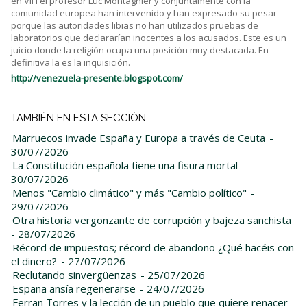
en VIH el profesor Luc Montagnier y conjuntamente con la
comunidad europea han intervenido y han expresado su pesar
porque las autoridades libias no han utilizados pruebas de
laboratorios que declararían inocentes a los acusados. Este es un
juicio donde la religión ocupa una posición muy destacada. En
definitiva la es la inquisición.
http://venezuela-presente.blogspot.com/
TAMBIÉN EN ESTA SECCIÓN:
Marruecos invade España y Europa a través de Ceuta
-
30/07/2026
La Constitución española tiene una fisura mortal
-
30/07/2026
Menos "Cambio climático" y más "Cambio político"
-
29/07/2026
Otra historia vergonzante de corrupción y bajeza sanchista
- 28/07/2026
Récord de impuestos; récord de abandono ¿Qué hacéis con
el dinero?
- 27/07/2026
Reclutando sinvergüenzas
- 25/07/2026
España ansía regenerarse
- 24/07/2026
Ferran Torres y la lección de un pueblo que quiere renacer