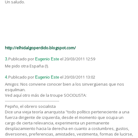
Un saludo.
http://elhidalgoperdido.blogspot.com/
Publicado por
el 20/03/2011 12:59
3.
Eugenio Este
Me pido otra España (!).
Publicado por
el 20/03/2011 13:02
4.
Eugenio Este
Amigos: Nos conviene conocer bien a los sinvergüenas que nos
esquilman.
Ved aquí otro más de la troupe SOCIOLISTA:
--------------------------------------------
Pepiño, el obrero socialista
Dice una vieja teoría anarquista "todo político perteneciente a una
fuerza dirigente de izquierda, desde el momento que ocupa un
cargo de cierta relevancia, experimenta un permanente
desplazamiento hacia la derecha en cuanto a costumbres, gustos,
diversiones, preferencias, amistades, vestimenta, formas de lucirse,