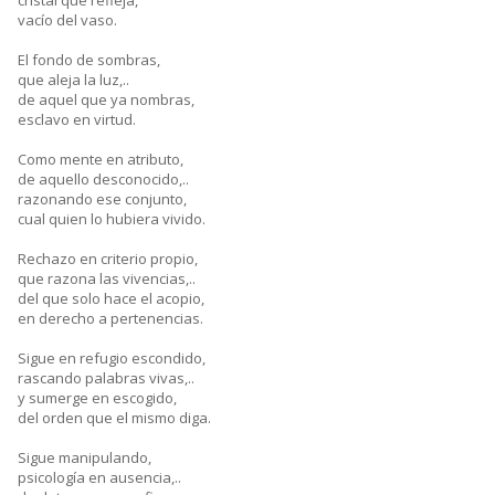
cristal que refleja,
vacío del vaso.
El fondo de sombras,
que aleja la luz,..
de aquel que ya nombras,
esclavo en virtud.
Como mente en atributo,
de aquello desconocido,..
razonando ese conjunto,
cual quien lo hubiera vivido.
Rechazo en criterio propio,
que razona las vivencias,..
del que solo hace el acopio,
en derecho a pertenencias.
Sigue en refugio escondido,
rascando palabras vivas,..
y sumerge en escogido,
del orden que el mismo diga.
Sigue manipulando,
psicología en ausencia,..