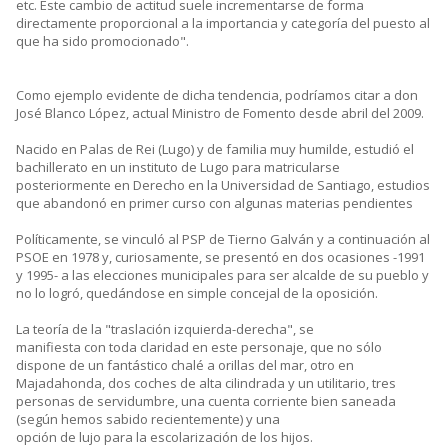
etc. Este cambio de actitud suele incrementarse de forma
directamente proporcional a la importancia y categoría del puesto al
que ha sido promocionado".
Como ejemplo evidente de dicha tendencia, podríamos citar a don
José Blanco López, actual Ministro de Fomento desde abril del 2009.
Nacido en Palas de Rei (Lugo) y de familia muy humilde, estudió el
bachillerato en un instituto de Lugo para matricularse
posteriormente en Derecho en la Universidad de Santiago, estudios
que abandonó en primer curso con algunas materias pendientes
Políticamente, se vinculó al PSP de Tierno Galván y a continuación al
PSOE en 1978 y, curiosamente, se presentó en dos ocasiones -1991
y 1995- a las elecciones municipales para ser alcalde de su pueblo y
no lo logró, quedándose en simple concejal de la oposición.
La teoría de la "traslación izquierda-derecha", se
manifiesta con toda claridad en este personaje, que no sólo
dispone de un fantástico chalé a orillas del mar, otro en
Majadahonda, dos coches de alta cilindrada y un utilitario, tres
personas de servidumbre, una cuenta corriente bien saneada
(según hemos sabido recientemente) y una
opción de lujo para la escolarización de los hijos.