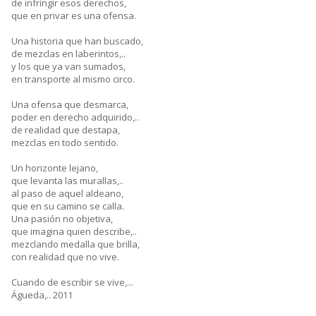
de infringir esos derechos,
que en privar es una ofensa.
Una historia que han buscado,
de mezclas en laberintos,..
y los que ya van sumados,
en transporte al mismo circo.
Una ofensa que desmarca,
poder en derecho adquirido,..
de realidad que destapa,
mezclas en todo sentido.
Un horizonte lejano,
que levanta las murallas,..
al paso de aquel aldeano,
que en su camino se calla.
Una pasión no objetiva,
que imagina quien describe,..
mezclando medalla que brilla,
con realidad que no vive.
Cuando de escribir se vive,...
Águeda,.. 2011