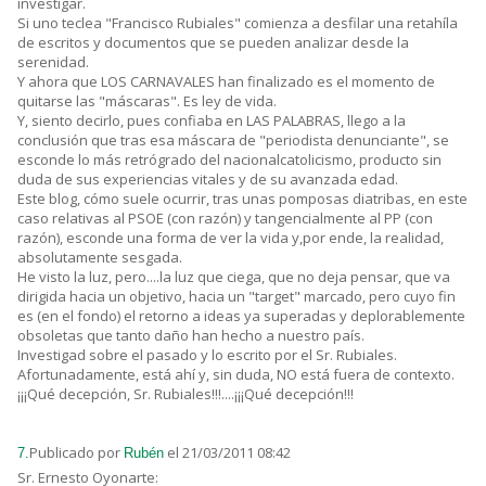
investigar.
Si uno teclea "Francisco Rubiales" comienza a desfilar una retahíla
de escritos y documentos que se pueden analizar desde la
serenidad.
Y ahora que LOS CARNAVALES han finalizado es el momento de
quitarse las "máscaras". Es ley de vida.
Y, siento decirlo, pues confiaba en LAS PALABRAS, llego a la
conclusión que tras esa máscara de "periodista denunciante", se
esconde lo más retrógrado del nacionalcatolicismo, producto sin
duda de sus experiencias vitales y de su avanzada edad.
Este blog, cómo suele ocurrir, tras unas pomposas diatribas, en este
caso relativas al PSOE (con razón) y tangencialmente al PP (con
razón), esconde una forma de ver la vida y,por ende, la realidad,
absolutamente sesgada.
He visto la luz, pero....la luz que ciega, que no deja pensar, que va
dirigida hacia un objetivo, hacia un "target" marcado, pero cuyo fin
es (en el fondo) el retorno a ideas ya superadas y deplorablemente
obsoletas que tanto daño han hecho a nuestro país.
Investigad sobre el pasado y lo escrito por el Sr. Rubiales.
Afortunadamente, está ahí y, sin duda, NO está fuera de contexto.
¡¡¡Qué decepción, Sr. Rubiales!!!....¡¡¡Qué decepción!!!
Publicado por
el 21/03/2011 08:42
7.
Rubén
Sr. Ernesto Oyonarte: