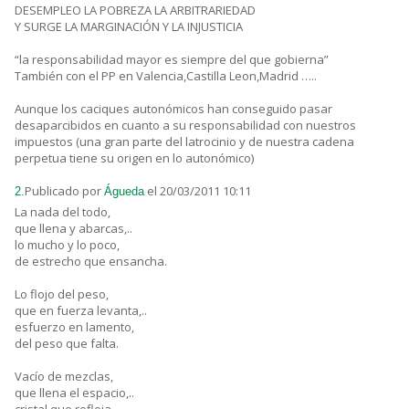
DESEMPLEO LA POBREZA LA ARBITRARIEDAD
Y SURGE LA MARGINACIÓN Y LA INJUSTICIA
“la responsabilidad mayor es siempre del que gobierna”
También con el PP en Valencia,Castilla Leon,Madrid …..
Aunque los caciques autonómicos han conseguido pasar
desaparcibidos en cuanto a su responsabilidad con nuestros
impuestos (una gran parte del latrocinio y de nuestra cadena
perpetua tiene su origen en lo autonómico)
Publicado por
el 20/03/2011 10:11
2.
Águeda
La nada del todo,
que llena y abarcas,..
lo mucho y lo poco,
de estrecho que ensancha.
Lo flojo del peso,
que en fuerza levanta,..
esfuerzo en lamento,
del peso que falta.
Vacío de mezclas,
que llena el espacio,..