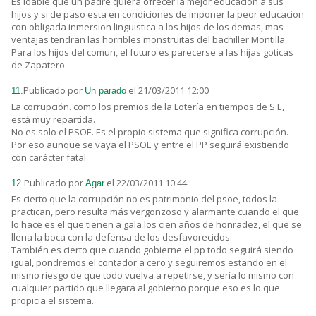
Es loable que un padre quiera ofrecer la mejor educacion a sus
hijos y si de paso esta en condiciones de imponer la peor educacion
con obligada inmersion linguistica a los hijos de los demas, mas
ventajas tendran las horribles monstruitas del bachiller Montilla.
Para los hijos del comun, el futuro es parecerse a las hijas goticas
de Zapatero.
Publicado por
el 21/03/2011 12:00
11.
Un parado
La corrupción. como los premios de la Lotería en tiempos de S E,
está muy repartida.
No es solo el PSOE. Es el propio sistema que significa corrupción.
Por eso aunque se vaya el PSOE y entre el PP seguirá existiendo
con carácter fatal.
Publicado por
el 22/03/2011 10:44
12.
Agar
Es cierto que la corrupción no es patrimonio del psoe, todos la
practican, pero resulta más vergonzoso y alarmante cuando el que
lo hace es el que tienen a gala los cien años de honradez, el que se
llena la boca con la defensa de los desfavorecidos.
También es cierto que cuando gobierne el pp todo seguirá siendo
igual, pondremos el contador a cero y seguiremos estando en el
mismo riesgo de que todo vuelva a repetirse, y sería lo mismo con
cualquier partido que llegara al gobierno porque eso es lo que
propicia el sistema.