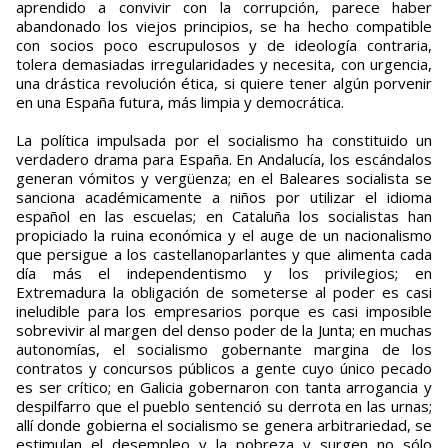
aprendido a convivir con la corrupción, parece haber
abandonado los viejos principios, se ha hecho compatible
con socios poco escrupulosos y de ideología contraria,
tolera demasiadas irregularidades y necesita, con urgencia,
una drástica revolución ética, si quiere tener algún porvenir
en una España futura, más limpia y democrática.
La política impulsada por el socialismo ha constituido un
verdadero drama para España. En Andalucía, los escándalos
generan vómitos y vergüenza; en el Baleares socialista se
sanciona académicamente a niños por utilizar el idioma
español en las escuelas; en Cataluña los socialistas han
propiciado la ruina económica y el auge de un nacionalismo
que persigue a los castellanoparlantes y que alimenta cada
día más el independentismo y los privilegios; en
Extremadura la obligación de someterse al poder es casi
ineludible para los empresarios porque es casi imposible
sobrevivir al margen del denso poder de la Junta; en muchas
autonomías, el socialismo gobernante margina de los
contratos y concursos públicos a gente cuyo único pecado
es ser crítico; en Galicia gobernaron con tanta arrogancia y
despilfarro que el pueblo sentenció su derrota en las urnas;
allí donde gobierna el socialismo se genera arbitrariedad, se
estimulan el desempleo y la pobreza y surgen no sólo