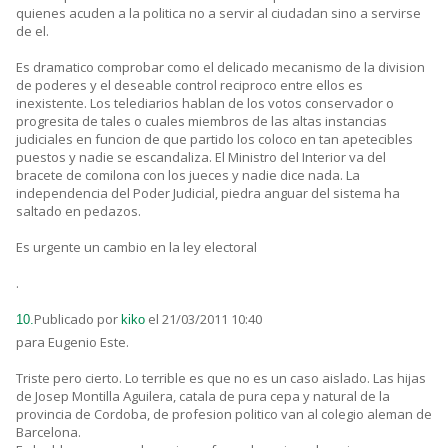
quienes acuden a la politica no a servir al ciudadan sino a servirse
de el.
Es dramatico comprobar como el delicado mecanismo de la division
de poderes y el deseable control reciproco entre ellos es
inexistente. Los telediarios hablan de los votos conservador o
progresita de tales o cuales miembros de las altas instancias
judiciales en funcion de que partido los coloco en tan apetecibles
puestos y nadie se escandaliza. El Ministro del Interior va del
bracete de comilona con los jueces y nadie dice nada. La
independencia del Poder Judicial, piedra anguar del sistema ha
saltado en pedazos.
Es urgente un cambio en la ley electoral
.
Publicado por
el 21/03/2011 10:40
10.
kiko
para Eugenio Este.
Triste pero cierto. Lo terrible es que no es un caso aislado. Las hijas
de Josep Montilla Aguilera, catala de pura cepa y natural de la
provincia de Cordoba, de profesion politico van al colegio aleman de
Barcelona.