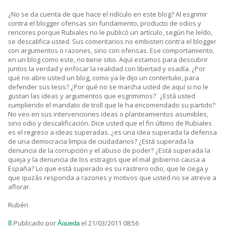
¿No se da cuenta de que hace el ridículo en este blog? Al esgrimir
contra el blogger ofensas sin fundamento, producto de odios y
rencores porque Rubiales no le publicó un artículo, según he leído,
se descalifica usted. Sus comentarios no embisten contra el blogger
con argumentos o razones, sino con ofensas. Ese comportamiento,
en un blog como este, no tiene sitio. Aquí estamos para descubrir
juntos la verdad y enfocar la realidad con libertad y osadía. ¿Por
qué no abre usted un blog, como ya le dijo un contertulio, para
defender sus tesis? ¿Por qué no se marcha usted de aquí si no le
gustan las ideas y argumentos que esgrimimos?¨¿Está usted
cumpliendo el mandato de troll que le ha encomendado su partido?
No veo en sus intervenciones ideas o planteamientos asumibles,
sino odio y descalificación. Dice usted que el fin último de Rubiales
es el regreso a ideas superadas. ¿es una idea superada la defensa
de una democracia limpia de ciudadanos? ¿Está superada la
denuncia de la corrupción y el abuso de poder? ¿Está superada la
queja y la denuncia de los estragos que el mal gobierno causa a
España? Lo que está superado es su rastrero odio, que le ciega y
que quizás responda a razones y motivos que usted no se atreve a
aflorar.
Rubén
Publicado por
el 21/03/2011 08:56
8.
Águeda