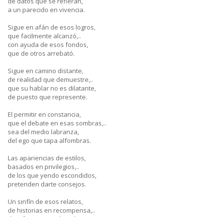
de datos que se refieran,
a un parecido en vivencia.
Sigue en afán de esos logros,
que facilmente alcanzó,..
con ayuda de esos fondos,
que de otros arrebató.
Sigue en camino distante,
de realidad que demuestre,..
que su hablar no es dilatante,
de puesto que represente.
El permitir en constancia,
que el debate en esas sombras,..
sea del medio labranza,
del ego que tapa alfombras.
Las apariencias de estilos,
basados en privilegios,..
de los que yendo escondidos,
pretenden darte consejos.
Un sinfín de esos relatos,
de historias en recompensa,..