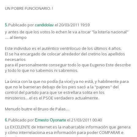
UN POBRE FUNCIONARIO. !
Publicado por
el 20/03/2011 19:59
5.
candidolav
y antes de que los votos lo echen le va a tocar "la lotería nacional"
.... al tiempo
Este individuo es el auténtico ventrilocuo de los últimos 4 años.
El se ha encargado de colocar alrededor del cretino los apellidos
necesarios
para él personalmente conseguir todo lo que Eugenio Este describe
y todo lo que no sabemos ni sabremos.
La única con la que no podía (la vice) ya no está, y habilmente para
que no le barrieran debajo de los pies sacó a la "pajines" del
control del partido para que se estrellara solita en los
ministerios....el es el PSOE verdadero actualmente.
Menudo buitre el Bruxo de Palas....
Publicado por
el 21/03/2011 00:40
6.
Ernesto Oyonarte
Lo EXCELENTE de Internet es la inabarcable información que genera
y cómo interrelaciona esa información para poder COMPARAR e