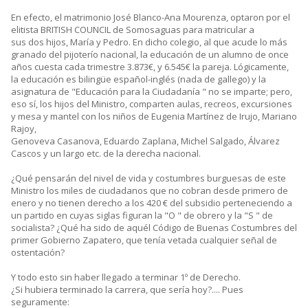
En efecto, el matrimonio José Blanco-Ana Mourenza, optaron por el
elitista BRITISH COUNCIL de Somosaguas para matricular a
sus dos hijos, María y Pedro. En dicho colegio, al que acude lo más
granado del pijoterío nacional, la educación de un alumno de once
años cuesta cada trimestre 3.873€, y 6.545€ la pareja. Lógicamente,
la educación es bilingüe español-inglés (nada de gallego) y la
asignatura de "Educación para la Ciudadanía " no se imparte; pero,
eso sí, los hijos del Ministro, comparten aulas, recreos, excursiones
y mesa y mantel con los niños de Eugenia Martínez de Irujo, Mariano
Rajoy,
Genoveva Casanova, Eduardo Zaplana, Michel Salgado, Álvarez
Cascos y un largo etc. de la derecha nacional.
¿Qué pensarán del nivel de vida y costumbres burguesas de este
Ministro los miles de ciudadanos que no cobran desde primero de
enero y no tienen derecho a los 420 € del subsidio perteneciendo a
un partido en cuyas siglas figuran la "O " de obrero y la "S " de
socialista? ¿Qué ha sido de aquél Código de Buenas Costumbres del
primer Gobierno Zapatero, que tenía vetada cualquier señal de
ostentación?
Y todo esto sin haber llegado a terminar 1º de Derecho.
¿Si hubiera terminado la carrera, que sería hoy?.... Pues
seguramente: