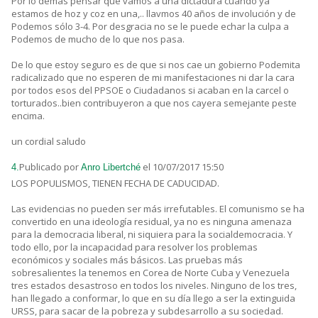
Por lo demás pensar que vamos a una dictadura cuando ya
estamos de hoz y coz en una,.. llavmos 40 años de involución y de
Podemos sólo 3-4. Por desgracia no se le puede echar la culpa a
Podemos de mucho de lo que nos pasa.
De lo que estoy seguro es de que si nos cae un gobierno Podemita
radicalizado que no esperen de mi manifestaciones ni dar la cara
por todos esos del PPSOE o Ciudadanos si acaban en la carcel o
torturados..bien contribuyeron a que nos cayera semejante peste
encima.
un cordial saludo
Publicado por
el 10/07/2017 15:50
4.
Anro Libertché
LOS POPULISMOS, TIENEN FECHA DE CADUCIDAD.
Las evidencias no pueden ser más irrefutables. El comunismo se ha
convertido en una ideología residual, ya no es ninguna amenaza
para la democracia liberal, ni siquiera para la socialdemocracia. Y
todo ello, por la incapacidad para resolver los problemas
económicos y sociales más básicos. Las pruebas más
sobresalientes la tenemos en Corea de Norte Cuba y Venezuela
tres estados desastroso en todos los niveles. Ninguno de los tres,
han llegado a conformar, lo que en su día llego a ser la extinguida
URSS, para sacar de la pobreza y subdesarrollo a su sociedad.