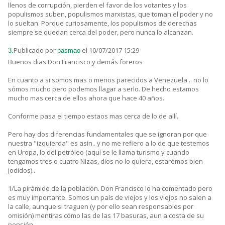
llenos de corrupción, pierden el favor de los votantes y los
populismos suben, populismos marxistas, que toman el poder y no
lo sueltan. Porque curiosamente, los populismos de derechas
siempre se quedan cerca del poder, pero nunca lo alcanzan.
Publicado por
el 10/07/2017 15:29
3.
pasmao
Buenos dias Don Francisco y demás foreros
En cuanto a si somos mas o menos parecidos a Venezuela .. no lo
sómos mucho pero podemos llagar a serlo. De hecho estamos
mucho mas cerca de ellos ahora que hace 40 años.
Conforme pasa el tiempo estaos mas cerca de lo de allí.
Pero hay dos diferencias fundamentales que se ignoran por que
nuestra "izquierda" es asín.. y no me refiero a lo de que testemos
en Uropa, lo del petróleo (aquí se le llama turismo y cuando
tengamos tres o cuatro Nizas, dios no lo quiera, estarémos bien
jodidos)..
1/La pirámide de la población. Don Francisco lo ha comentado pero
es muy importante. Somos un país de viejos y los viejos no salen a
la calle, aunque si traguen (y por ello sean responsables por
omisión) mentiras cómo las de las 17 basuras, aun a costa de su
pensión.