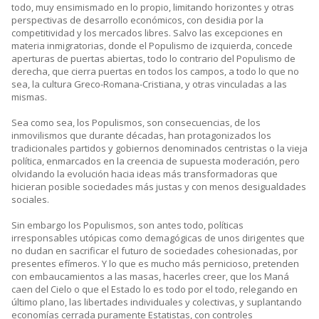
todo, muy ensimismado en lo propio, limitando horizontes y otras
perspectivas de desarrollo económicos, con desidia por la
competitividad y los mercados libres. Salvo las excepciones en
materia inmigratorias, donde el Populismo de izquierda, concede
aperturas de puertas abiertas, todo lo contrario del Populismo de
derecha, que cierra puertas en todos los campos, a todo lo que no
sea, la cultura Greco-Romana-Cristiana, y otras vinculadas a las
mismas.
Sea como sea, los Populismos, son consecuencias, de los
inmovilismos que durante décadas, han protagonizados los
tradicionales partidos y gobiernos denominados centristas o la vieja
política, enmarcados en la creencia de supuesta moderación, pero
olvidando la evolución hacia ideas más transformadoras que
hicieran posible sociedades más justas y con menos desigualdades
sociales.
Sin embargo los Populismos, son antes todo, políticas
irresponsables utópicas como demagógicas de unos dirigentes que
no dudan en sacrificar el futuro de sociedades cohesionadas, por
presentes efímeros. Y lo que es mucho más pernicioso, pretenden
con embaucamientos a las masas, hacerles creer, que los Maná
caen del Cielo o que el Estado lo es todo por el todo, relegando en
último plano, las libertades individuales y colectivas, y suplantando
economías cerrada puramente Estatistas, con controles