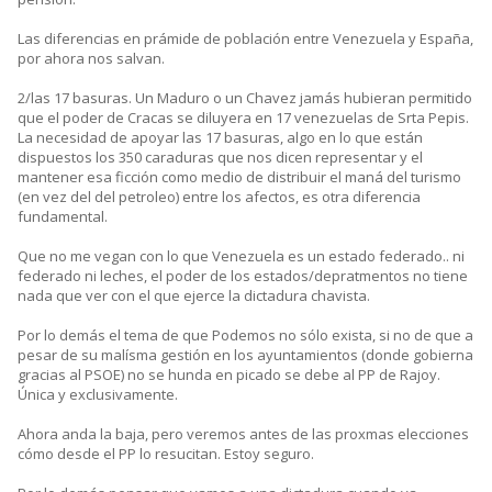
Las diferencias en prámide de población entre Venezuela y España,
por ahora nos salvan.
2/las 17 basuras. Un Maduro o un Chavez jamás hubieran permitido
que el poder de Cracas se diluyera en 17 venezuelas de Srta Pepis.
La necesidad de apoyar las 17 basuras, algo en lo que están
dispuestos los 350 caraduras que nos dicen representar y el
mantener esa ficción como medio de distribuir el maná del turismo
(en vez del del petroleo) entre los afectos, es otra diferencia
fundamental.
Que no me vegan con lo que Venezuela es un estado federado.. ni
federado ni leches, el poder de los estados/depratmentos no tiene
nada que ver con el que ejerce la dictadura chavista.
Por lo demás el tema de que Podemos no sólo exista, si no de que a
pesar de su malísma gestión en los ayuntamientos (donde gobierna
gracias al PSOE) no se hunda en picado se debe al PP de Rajoy.
Única y exclusivamente.
Ahora anda la baja, pero veremos antes de las proxmas elecciones
cómo desde el PP lo resucitan. Estoy seguro.