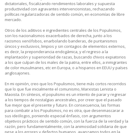
dictatoriales, fiscalizando rendimientos laborales y supuesta
productividad con agravantes intervencionistas, rechazando
políticas regularizadoras de sentido común, en economías de libre
mercado.
Otros de los aditivos e ingredientes centrales de los Populismos,
son los nacionalismos exacerbados de derecha, junto a los
racismos xenófobos, enarbolando banderas, de puritanismos
únicos y exclusivos, limpios y sin contagios de elementos externos,
es decir, la preponderancia endogámica, y el regreso a la
implantación y superioridad de razas, buscando chivos expiatorios
a los que culpan de los males de la patria, entre ellos, a inmigrantes
de color musulmanes, etc en Europa, o a hispanos en EEUU y países
anglosajones.
En mi opinión, creo que los Populismos, tiene más cortos recorridos
que lo que fue inicialmente el comunismo, Marxistas Lenista o
Maoista. En síntesis, el populismo es un intento de parar y regresar
a los tiempos de nostalgias ancestrales, por creer que el pasado
fue mejor que el presente y futuro. En consecuencia, las formas
para combatir a los Populismos, no es otra, que desenmascarar a
sus ideólogos, poniendo especial énfasis, con argumentos
objetivos prácticos de sentido común, con la fuerza de la verdad y la
razón, pero fundamentalmente, con la animosidad solidaria de que
pese a los errores y defectos humanos, avanzamos todos en la