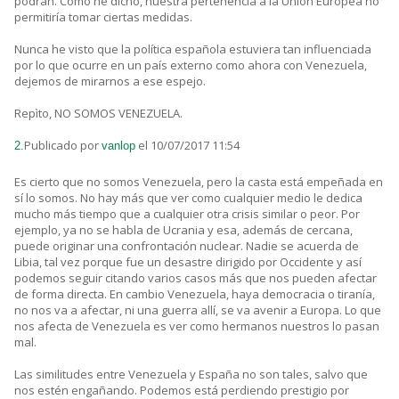
podrán. Como he dicho, nuestra pertenencia a la Unión Europea no
permitiría tomar ciertas medidas.
Nunca he visto que la política española estuviera tan influenciada
por lo que ocurre en un país externo como ahora con Venezuela,
dejemos de mirarnos a ese espejo.
Repìto, NO SOMOS VENEZUELA.
Publicado por
el 10/07/2017 11:54
2.
vanlop
Es cierto que no somos Venezuela, pero la casta está empeñada en
sí lo somos. No hay más que ver como cualquier medio le dedica
mucho más tiempo que a cualquier otra crisis similar o peor. Por
ejemplo, ya no se habla de Ucrania y esa, además de cercana,
puede originar una confrontación nuclear. Nadie se acuerda de
Libia, tal vez porque fue un desastre dirigido por Occidente y así
podemos seguir citando varios casos más que nos pueden afectar
de forma directa. En cambio Venezuela, haya democracia o tiranía,
no nos va a afectar, ni una guerra allí, se va avenir a Europa. Lo que
nos afecta de Venezuela es ver como hermanos nuestros lo pasan
mal.
Las similitudes entre Venezuela y España no son tales, salvo que
nos estén engañando. Podemos está perdiendo prestigio por