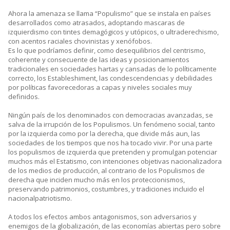
Ahora la amenaza se llama “Populismo” que se instala en países
desarrollados como atrasados, adoptando mascaras de
izquierdismo con tintes demagógicos y utópicos, o ultraderechismo,
con acentos raciales chovinistas y xenófobos.
Es lo que podríamos definir, como desequilibrios del centrismo,
coherente y consecuente de las ideas y posicionamientos
tradicionales en sociedades hartas y cansadas de lo políticamente
correcto, los Estableshiment, las condescendencias y debilidades
por políticas favorecedoras a capas y niveles sociales muy
definidos.
Ningún país de los denominados con democracias avanzadas, se
salva de la irrupción de los Populismos. Un fenómeno social, tanto
por la izquierda como por la derecha, que divide más aun, las
sociedades de los tiempos que nos ha tocado vivir. Por una parte
los populismos de izquierda que pretenden y promulgan potenciar
muchos más el Estatismo, con intenciones objetivas nacionalizadora
de los medios de producción, al contrario de los Populismos de
derecha que inciden mucho más en los proteccionismos,
preservando patrimonios, costumbres, y tradiciones incluido el
nacionalpatriotismo.
A todos los efectos ambos antagonismos, son adversarios y
enemigos de la globalización, de las economías abiertas pero sobre