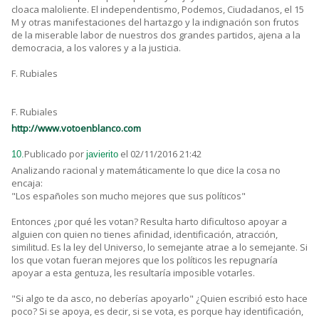
cloaca maloliente. El independentismo, Podemos, Ciudadanos, el 15
M y otras manifestaciones del hartazgo y la indignación son frutos
de la miserable labor de nuestros dos grandes partidos, ajena a la
democracia, a los valores y a la justicia.
F. Rubiales
F. Rubiales
http://www.votoenblanco.com
Publicado por
el 02/11/2016 21:42
10.
javierito
Analizando racional y matemáticamente lo que dice la cosa no
encaja:
"Los españoles son mucho mejores que sus políticos"
Entonces ¿por qué les votan? Resulta harto dificultoso apoyar a
alguien con quien no tienes afinidad, identificación, atracción,
similitud. Es la ley del Universo, lo semejante atrae a lo semejante. Si
los que votan fueran mejores que los políticos les repugnaría
apoyar a esta gentuza, les resultaría imposible votarles.
"Si algo te da asco, no deberías apoyarlo" ¿Quien escribió esto hace
poco? Si se apoya, es decir, si se vota, es porque hay identificación,