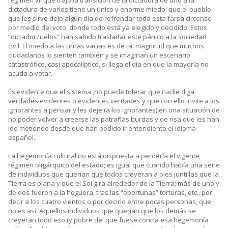
régimen vil que trajo la transición de la dictadura de uno a la
dictadura de varios tiene un único y enorme miedo: que el pueblo
que les sirve deje algún día de refrendar toda esta farsa circense
por medio del voto, donde todo está ya elegido y decidido. Estos
“dictadorzuelos” han sabido trasladar este pánico a la sociedad
civil. El miedo a las urnas vacías es de tal magnitud que muchos
ciudadanos lo sienten también y se imaginan un escenario
catastrófico, casi apocalíptico, si llega el día en que la mayoría no
acuda a votar.
Es evidente que el sistema ,no puede tolerar que nadie diga
verdades evidentes o evidentes verdades y que con ello invite a los
ignorantes a pensar y les deje (a los ignorantes) en una situación de
no poder volver a creerse las patrañas burdas y de risa que les han
ido metiendo desde que han podido ir entendiento el idioma
español.
La hegemonía cultural no está dispuesta a perderla el vigente
régimen oligárquico del estado; es igual que cuando había una serie
de individuos que querían que todos creyeran a pies juntillas que la
Tierra es plana y que el Sol gira alrededor de la Tierra; más de uno y
de dos fueron a la hoguera, tras las “oportunas” torturas, etc., por
decir a los cuatro vientos o por decirlo entre pocas personas, que
no es así. Aquellos individuos que querían que los demás se
creyeran todo eso (y pobre del que fuese contra esa hegemonía