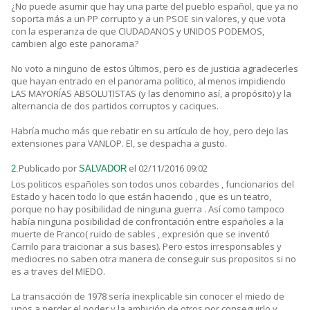
¿No puede asumir que hay una parte del pueblo español, que ya no
soporta más a un PP corrupto y a un PSOE sin valores, y que vota
con la esperanza de que CIUDADANOS y UNIDOS PODEMOS,
cambien algo este panorama?
No voto a ninguno de estos últimos, pero es de justicia agradecerles
que hayan entrado en el panorama político, al menos impidiendo
LAS MAYORÍAS ABSOLUTISTAS (y las denomino así, a propósito) y la
alternancia de dos partidos corruptos y caciques.
Habría mucho más que rebatir en su artículo de hoy, pero dejo las
extensiones para VANLOP. El, se despacha a gusto.
Publicado por
el 02/11/2016 09:02
2.
SALVADOR
Los politicos españoles son todos unos cobardes , funcionarios del
Estado y hacen todo lo que están haciendo , que es un teatro,
porque no hay posibilidad de ninguna guerra . Así como tampoco
había ninguna posibilidad de confrontación entre españoles a la
muerte de Franco( ruido de sables , expresión que se inventó
Carrilo para traicionar a sus bases). Pero estos irresponsables y
mediocres no saben otra manera de conseguir sus propositos si no
es a traves del MIEDO.
La transacción de 1978 sería inexplicable sin conocer el miedo de
unos a perder el poder y la ambición de otros por conseguirlo,y