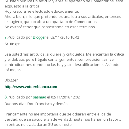
Si usted publica un artículo y abre el apartado de Comentarios, está
expuesto a la crítica.
Hoy, creo, la he efectuado educadamente.
Ahora bien, si lo que pretende es una loa a sus artículos, entonces
le sugiero, que no abra un apartado de Comentarios.
Se evitará tener que contestarme en esos términos.
Publicado por
el 02/11/2016 10:42
7.
Blogger
Sr. tingis:
Lea usted mis artículos, si quiere, y critíquelos. Me encantan la crítica
y el debate, pero hágalo con argumentos, con precisión, sin ver
contradicciones donde no las hay y sin descalificaciones. Así todo
irá mejor.
Blogger
http://www.votoenblanco.com
Publicado por
el 02/11/2016 12:02
8.
pasmao
Buenos días Don Francisco y demás
Francamente no me importaría que se odiaran entre ellos de
verdad, que se sacudieran de verdad, hasta nos harían un favor ..
mientras no trasladaran SU odio resto.