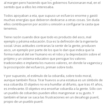
al margen pero haciendo que los gobiernos funcionaran mal, en el
sentido que a ellos les interesaba.
Todos apoyaban a eta, que supuso un esfuerzo enorme y gastó
muchas energías que debieron dedicarse a otras cosas. Sin duda
ellos contribuyeron por acción u omisión a configurar la casta que
tenemos.
Tiene razón cuando dice que todo es producto del asco, mal
ejemplo y pésima educación. Esa es la definición de la ingeniería
social. Unas actitudes contrarias la sentir de la gente, producen
asco, un ejemplo por parte de los que lo dan que indica que la
forma natural del ser humano es el robo y la depredación sobre el
prójimo y un sistema educativo que persigue los valores
tradicionales e implanta los nuevos valores, en donde la vagancia y
la proscripción del esfuerzo, priman sobre todo.
Y por supuesto, el estímulo de la cobardía, sobre todo moral,
aunque también física. Tirar huevos a una estatua es un símbolo de
esa cobardía. El objetivo no era humillar al difunto, que tras 41 años,
es irrelevante. El objetivo era enseñar cobardía a la gente. Sólo con
un pueblo de cobardes pueden ellos mangonear a su gusto. Y
también el lanar se saca las frustraciones en un desahogo pueril,
propio de un pueblo pueril.