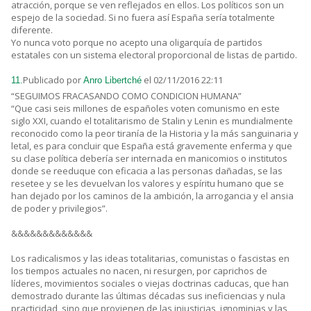
atracción, porque se ven reflejados en ellos. Los políticos son un
espejo de la sociedad. Si no fuera así España sería totalmente
diferente.
Yo nunca voto porque no acepto una oligarquía de partidos
estatales con un sistema electoral proporcional de listas de partido.
Publicado por
el 02/11/2016 22:11
11.
Anro Libertché
“SEGUIMOS FRACASANDO COMO CONDICION HUMANA”
“Que casi seis millones de españoles voten comunismo en este
siglo XXI, cuando el totalitarismo de Stalin y Lenin es mundialmente
reconocido como la peor tiranía de la Historia y la más sanguinaria y
letal, es para concluir que España está gravemente enferma y que
su clase política debería ser internada en manicomios o institutos
donde se reeduque con eficacia a las personas dañadas, se las
resetee y se les devuelvan los valores y espíritu humano que se
han dejado por los caminos de la ambición, la arrogancia y el ansia
de poder y privilegios”.
&&&&&&&&&&&&&
Los radicalismos y las ideas totalitarias, comunistas o fascistas en
los tiempos actuales no nacen, ni resurgen, por caprichos de
líderes, movimientos sociales o viejas doctrinas caducas, que han
demostrado durante las últimas décadas sus ineficiencias y nula
practicidad, sino que provienen de las injusticias, ignominias y las