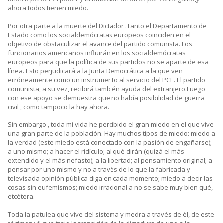
ahora todos tienen miedo.
Por otra parte a la muerte del Dictador .Tanto el Departamento de
Estado como los socialdemócratas europeos coinciden en el
objetivo de obstaculizar el avance del partido comunista. Los
funcionarios americanos influirán en los socialdemócratas
europeos para que la política de sus partidos no se aparte de esa
línea. Esto perjudicará a la Junta Democrática a la que ven
erróneamente como un instrumento al servicio del PCE. El partido
comunista, a su vez, recibirá también ayuda del extranjero.Luego
con ese apoyo se demuestra que no había posibilidad de guerra
civil , como tampoco la hay ahora.
Sin embargo , toda mi vida he percibido el gran miedo en el que vive
una gran parte de la población. Hay muchos tipos de miedo: miedo a
la verdad (este miedo está conectado con la pasión de engañarse);
a uno mismo; a hacer el ridículo; al qué dirán (quizá el más
extendido y el más nefasto); a la libertad; al pensamiento original; a
pensar por uno mismo y no a través de lo que la fabricada y
televisada opinión pública diga en cada momento; miedo a decir las
cosas sin eufemismos; miedo irracional a no se sabe muy bien qué,
etcétera.
Toda la patulea que vive del sistema y medra a través de él, de este