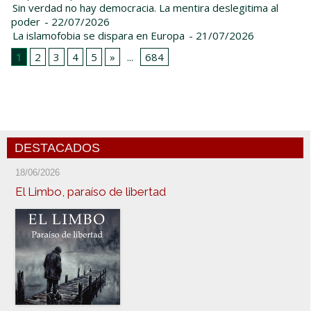
Sin verdad no hay democracia. La mentira deslegitima al
poder
- 22/07/2026
La islamofobia se dispara en Europa
- 21/07/2026
1
2
3
4
5
»
...
684
DESTACADOS
18/06/2026
El Limbo, paraíso de libertad