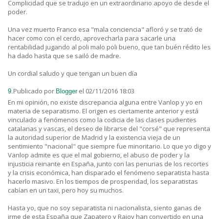
Complicidad que se tradujo en un extraordinario apoyo de desde el
poder.
Una vez muerto Franco esa "mala conciencia" afloró y se trató de
hacer como con el cerdo, aprovecharla para sacarle una
rentabilidad jugando al poli malo poli bueno, que tan buén rédito les
ha dado hasta que se sailó de madre.
Un cordial saludo y que tengan un buen día
Publicado por
el 02/11/2016 18:03
9.
Blogger
En mi opinión, no existe discrepancia alguna entre Vanlop y yo en
materia de separatismo. El origen es ciertamente anterior y está
vinculado a fenómenos como la codicia de las clases pudientes
catalanas y vascas, el deseo de librarse del "corsé" que representa
la autoridad superior de Madrid y la existencia vieja de un
sentimiento "nacional" que siempre fue minoritario. Lo que yo digo y
Vanlop admite es que el mal gobierno, el abuso de poder y la
injusticia reinante en España, junto con las penurias de los recortes
y la crisis económica, han disparado el fenómeno separatista hasta
hacerlo masivo. En los tiempos de prosperidad, los separatistas
cabían en un taxi, pero hoy su muchos.
Hasta yo, que no soy separatista ni nacionalista, siento ganas de
irme de esta España que Zapatero y Rajoy han convertido en una