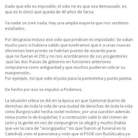
Dado que ello es imposible, el odio no es que sea demasiado, es
que es lo único que queda de 40 años de farsa.
Ya nadie se cree nada. Hay una amplia mayoría que nos sentimos
estafados..
Por desgracia incluso ese odio que predican es impostado. Se odian
mucho pero si hubiera salido que tuviéramos que ir a unas nuevas
elecciones bien pronto se habrían puesto de acuerdo para:
-que no fueran el 25D y no nos acordáramos de sus progenitores
-que las dos frasas de gobierno en funciones anteriores
computarna como antiguedad y que muchos pudieran cobrar su
maxipensión..
Por ejemplo. Así que odio el justo para la pantomima y punto pelota.
De hecho por eso se impulsó a Podemos.
La situación crítica se dió en la época en que Gamonal (barrio de
derechas de toda la vida de una ciudad de derechas de toda la vida
cómo Burgos) salió hecha coctel molotov, por una cuestión además
nimia (como lo de Esquliche). Y a continución salió lo del crimen de
León y la gente en vez de compungirse se alegró y mucho (había
que ver la cara de "acongojados" los que fueron al funeral en la
Catedral)..visto el panorama y visto que el PSOE con RuGALcaba ya