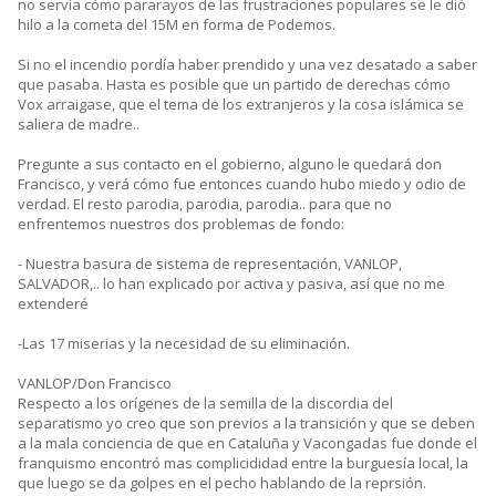
no servía cómo pararayos de las frustraciones populares se le dió
hilo a la cometa del 15M en forma de Podemos.
Si no el incendio pordía haber prendido y una vez desatado a saber
que pasaba. Hasta es posible que un partido de derechas cómo
Vox arraigase, que el tema de los extranjeros y la cosa islámica se
saliera de madre..
Pregunte a sus contacto en el gobierno, alguno le quedará don
Francisco, y verá cómo fue entonces cuando hubo miedo y odio de
verdad. El resto parodia, parodia, parodia.. para que no
enfrentemos nuestros dos problemas de fondo:
- Nuestra basura de sistema de representación, VANLOP,
SALVADOR,.. lo han explicado por activa y pasiva, así que no me
extenderé
-Las 17 miserias y la necesidad de su eliminación.
VANLOP/Don Francisco
Respecto a los orígenes de la semilla de la discordia del
separatismo yo creo que son previos a la transición y que se deben
a la mala conciencia de que en Cataluña y Vacongadas fue donde el
franquismo encontró mas complicididad entre la burguesía local, la
que luego se da golpes en el pecho hablando de la reprsión.