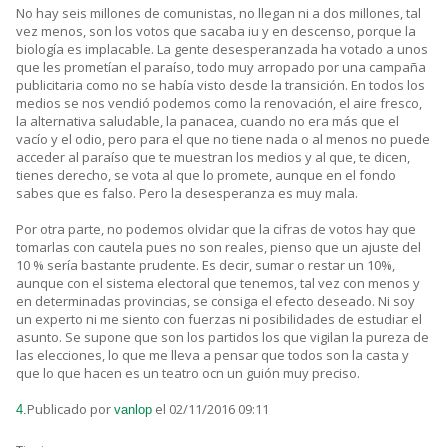
No hay seis millones de comunistas, no llegan ni a dos millones, tal
vez menos, son los votos que sacaba iu y en descenso, porque la
biología es implacable. La gente desesperanzada ha votado a unos
que les prometían el paraíso, todo muy arropado por una campaña
publicitaria como no se había visto desde la transición. En todos los
medios se nos vendió podemos como la renovación, el aire fresco,
la alternativa saludable, la panacea, cuando no era más que el
vacío y el odio, pero para el que no tiene nada o al menos no puede
acceder al paraíso que te muestran los medios y al que, te dicen,
tienes derecho, se vota al que lo promete, aunque en el fondo
sabes que es falso. Pero la desesperanza es muy mala.
Por otra parte, no podemos olvidar que la cifras de votos hay que
tomarlas con cautela pues no son reales, pienso que un ajuste del
10 % sería bastante prudente. Es decir, sumar o restar un 10%,
aunque con el sistema electoral que tenemos, tal vez con menos y
en determinadas provincias, se consiga el efecto deseado. Ni soy
un experto ni me siento con fuerzas ni posibilidades de estudiar el
asunto. Se supone que son los partidos los que vigilan la pureza de
las elecciones, lo que me lleva a pensar que todos son la casta y
que lo que hacen es un teatro ocn un guión muy preciso.
Publicado por
el 02/11/2016 09:11
4.
vanlop