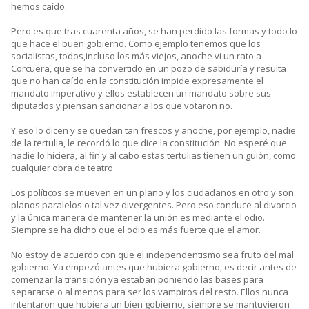
hemos caído.
Pero es que tras cuarenta años, se han perdido las formas y todo lo
que hace el buen gobierno. Como ejemplo tenemos que los
socialistas, todos,incluso los más viejos, anoche vi un rato a
Corcuera, que se ha convertido en un pozo de sabiduría y resulta
que no han caído en la constitución impide expresamente el
mandato imperativo y ellos establecen un mandato sobre sus
diputados y piensan sancionar a los que votaron no.
Y eso lo dicen y se quedan tan frescos y anoche, por ejemplo, nadie
de la tertulia, le recordó lo que dice la constitución. No esperé que
nadie lo hiciera, al fin y al cabo estas tertulias tienen un guión, como
cualquier obra de teatro.
Los políticos se mueven en un plano y los ciudadanos en otro y son
planos paralelos o tal vez divergentes. Pero eso conduce al divorcio
y la única manera de mantener la unión es mediante el odio.
Siempre se ha dicho que el odio es más fuerte que el amor.
No estoy de acuerdo con que el independentismo sea fruto del mal
gobierno. Ya empezó antes que hubiera gobierno, es decir antes de
comenzar la transición ya estaban poniendo las bases para
separarse o al menos para ser los vampiros del resto. Ellos nunca
intentaron que hubiera un bien gobierno, siempre se mantuvieron