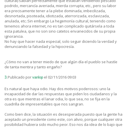
cultural) sabían perfectamente que estaban vendiendo pescado
podrido, mercancía averiada, mierda corrupta, etc., pero su labor
era precisamente tener a la plebe dominada, imbecilizada,
desnortada, pisoteada, idiotizada, aterrorizada, esclavizada,
anulada, etc.:Sin embargo La hegemonía cultural, teniendo como
tenemos ahora internet, no es tan complicado quitársela a toda
esta patulea, que no son sino catetos envanecidos de su propia
ignorancia.
No hay que hacer nada especial, solo seguir diciendo la verdad y
denunciando la falsedad y la hipocresía.
¿Cómo no van a tener miedo de que algún día el pueblo se hastíe
de tanta mentira y tanto engaño?
Publicado por
el 02/11/2016 09:03
3.
vanlop
Es natural que haya odio. Hay dos motivos poderosos: uno la
incapacidad de dar las respuestas que piden los ciudadanos y la
otra es que mientras el lanar odia, lo que sea, no se fija en la
cuadrilla de impresentables que nos sangran.
Como bien dice, la situación es desesperada puesto que la gente ha
aceptado un presidente como este, con alivio, porque cualquier otra
posibilidad hubiera sido mucho peor. Eso nos da idea de lo bajo que