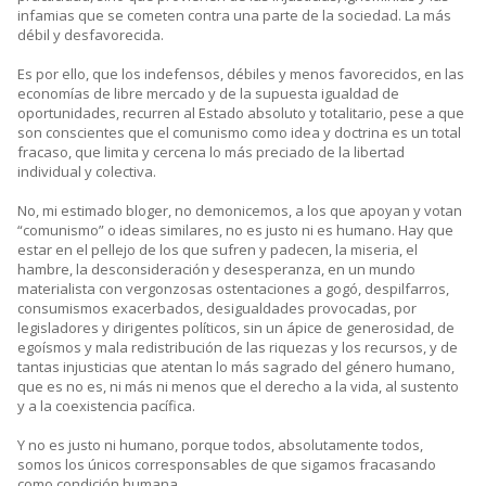
infamias que se cometen contra una parte de la sociedad. La más
débil y desfavorecida.
Es por ello, que los indefensos, débiles y menos favorecidos, en las
economías de libre mercado y de la supuesta igualdad de
oportunidades, recurren al Estado absoluto y totalitario, pese a que
son conscientes que el comunismo como idea y doctrina es un total
fracaso, que limita y cercena lo más preciado de la libertad
individual y colectiva.
No, mi estimado bloger, no demonicemos, a los que apoyan y votan
“comunismo” o ideas similares, no es justo ni es humano. Hay que
estar en el pellejo de los que sufren y padecen, la miseria, el
hambre, la desconsideración y desesperanza, en un mundo
materialista con vergonzosas ostentaciones a gogó, despilfarros,
consumismos exacerbados, desigualdades provocadas, por
legisladores y dirigentes políticos, sin un ápice de generosidad, de
egoísmos y mala redistribución de las riquezas y los recursos, y de
tantas injusticias que atentan lo más sagrado del género humano,
que es no es, ni más ni menos que el derecho a la vida, al sustento
y a la coexistencia pacífica.
Y no es justo ni humano, porque todos, absolutamente todos,
somos los únicos corresponsables de que sigamos fracasando
como condición humana.