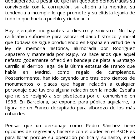
depauperada, a pesar de que han quedado demostradas su
convivencia con la corrupción, su afición a la mentira, su
tendencia a incumplir lo que promete y su elitista lejanía de
todo lo que huela a pueblo y ciudadanía.
Hay ejemplos indignantes a diestro y siniestro. No hay
calificativo suficiente para valorar el daño histórico y moral
que todavía se sigue produciendo en España en virtud de la
ley de memoria histórica, alumbrada por Rodríguez
Zapatero y mantenida por Rajoy. Ya hace años que aquél
nefasto gobernante ofreció en bandeja de plata a Santiago
Carrillo el derribo ilegal de la última estatua de Franco que
había en Madrid, como regalo de cumpleaños.
Posteriormente, han ido cayendo uno tras otro cientos de
monumentos o placas que hagan relación a cualquier
personaje que tuviera alguna relación con la media España
que no se resignó a ser pisoteada por el comunismo en
1936. En Barcelona, se expone, para público aquelarre, la
figura de un Franco decapitado para alborozo de los más
cobardes.
Pensar que un personaje como Pedro Sánchez tiene
opciones de regresar y hacerse con el poder en el PSOE es
para llorar porque su operación política y su llanto, en el