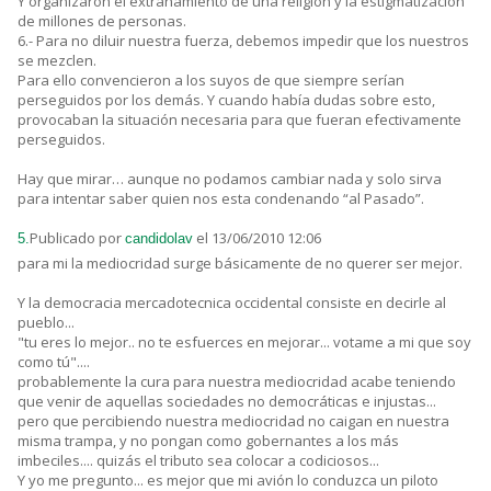
Y organizaron el extrañamiento de una religión y la estigmatización
de millones de personas.
6.- Para no diluir nuestra fuerza, debemos impedir que los nuestros
se mezclen.
Para ello convencieron a los suyos de que siempre serían
perseguidos por los demás. Y cuando había dudas sobre esto,
provocaban la situación necesaria para que fueran efectivamente
perseguidos.
Hay que mirar… aunque no podamos cambiar nada y solo sirva
para intentar saber quien nos esta condenando “al Pasado”.
Publicado por
el 13/06/2010 12:06
5.
candidolav
para mi la mediocridad surge básicamente de no querer ser mejor.
Y la democracia mercadotecnica occidental consiste en decirle al
pueblo...
"tu eres lo mejor.. no te esfuerces en mejorar... votame a mi que soy
como tú"....
probablemente la cura para nuestra mediocridad acabe teniendo
que venir de aquellas sociedades no democráticas e injustas...
pero que percibiendo nuestra mediocridad no caigan en nuestra
misma trampa, y no pongan como gobernantes a los más
imbeciles.... quizás el tributo sea colocar a codiciosos...
Y yo me pregunto... es mejor que mi avión lo conduzca un piloto