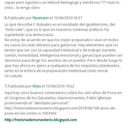
capaz pero egoista o un imbecil demagogo y mentiroso ??? visto lo
visto... lo tengo claro.
Publicado por
el 13/06/2010 16:31
6.
Newmann
Lo que describe F. Rubiales es el resultado del igualitarismo, del
"todo vale", que es lo que en nuestros sistemas políticos ha
suplantado a la democracia.
No estoy de acuerdo en que los mejor preparados sean en todos
los casos los más idóneos para gobernar. Hay elementos que no
tienen que ver con la capacidad intelectual o de trabajo (sentido
común, honestidad, inteligencia emocional y ganas) que pueden ser
decisivos para dirigir los asuntos de un pueblo. Pero desde luego lo
que hay ahora es ajeno a cualquiera de los requisitos planteados,
tanto en la esfera de la preparación intelectual como moral.
Un saludo
Publicado por
el 13/06/2010 19:22
7.
Mara
Aquí hay unos buenos comentarios sobre los cien años de Psoe en
el Congreso de los Diputados, impresionantes, Pablo Igliesias
promoviendo el "atentado personal":
http://historiademonesterio.blogspot.com/2010/06/100-anos-de-
psoe-en-las-cortes-o-100.html
http://historiademonesterio.blogspot.com