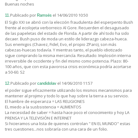
Buenas noches
Publicado por
el 14/06/2010 10:50
11.
Ramsés
El Siglo XXI se abrió con la elección fraudulenta del esperpento Bush
frente al ecolojeta verborreico Al Gore. Recuerden el desaguisado
de las papeletas del estado de Florida. A partir de ahí todo ha sido
decaer. Bush puso de moda un estilo de liderazgo cabeza-hueca.
Sus enemigos (Chavez, Fidel, Evo, el propio ZParo), son más
cabezas-huecas todavía. Y mientras tanto, el pueblo idiotizado
sigue comprando la misma mercancía. Resultado: Implosión interna
irreversible de occidente y fin del mismo como potencia. Plazo: 80-
100 años, que con esta pavorosa crisis económica podría acortarse
a 50-60. S2
Publicado por
el 14/06/2010 11:57
12.
candidolav
el poder sigue eficazmente utilizando los mismos mecanismos para
mantener al projimo y todo lo que hay sobre la tierra a su servicio.
El hambre de esperanza = LAS RELIGIONES
EL miedo a la susbsistencia = ALIMENTOS
La necesidad de saber = hasta hace poco el conocimiento y hoy LA
PRENSA Y LA TELEVISIÓN E INTERNET
Si hicieramos una lista de quienes controlan " EN EL MUNDO" estas
tres cuestiones...nos sobraría con una cara de un folio.