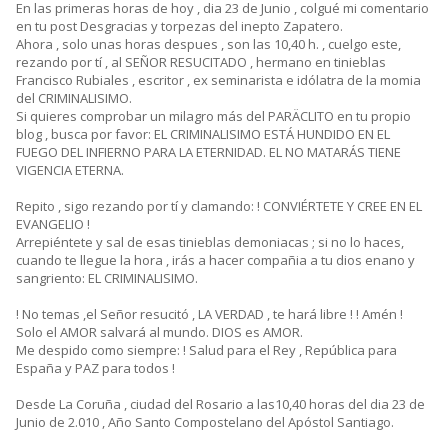
En las primeras horas de hoy , dia 23 de Junio , colgué mi comentario
en tu post Desgracias y torpezas del inepto Zapatero.
Ahora , solo unas horas despues , son las 10,40 h. , cuelgo este,
rezando por tí , al SEÑOR RESUCITADO , hermano en tinieblas
Francisco Rubiales , escritor , ex seminarista e idólatra de la momia
del CRIMINALISIMO.
Si quieres comprobar un milagro más del PARÄCLITO en tu propio
blog , busca por favor: EL CRIMINALISIMO ESTÁ HUNDIDO EN EL
FUEGO DEL INFIERNO PARA LA ETERNIDAD. EL NO MATARÁS TIENE
VIGENCIA ETERNA.
Repito , sigo rezando por tí y clamando: ! CONVIÉRTETE Y CREE EN EL
EVANGELIO !
Arrepiéntete y sal de esas tinieblas demoniacas ; si no lo haces,
cuando te llegue la hora , irás a hacer compañia a tu dios enano y
sangriento: EL CRIMINALISIMO.
! No temas ,el Señor resucitó , LA VERDAD , te hará libre ! ! Amén !
Solo el AMOR salvará al mundo. DIOS es AMOR.
Me despido como siempre: ! Salud para el Rey , República para
España y PAZ para todos !
Desde La Coruña , ciudad del Rosario a las10,40 horas del dia 23 de
Junio de 2.010 , Año Santo Compostelano del Apóstol Santiago.