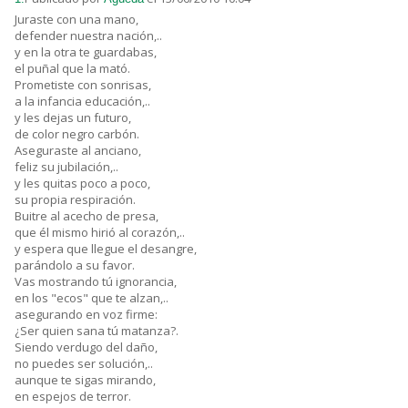
Juraste con una mano,
defender nuestra nación,..
y en la otra te guardabas,
el puñal que la mató.
Prometiste con sonrisas,
a la infancia educación,..
y les dejas un futuro,
de color negro carbón.
Aseguraste al anciano,
feliz su jubilación,..
y les quitas poco a poco,
su propia respiración.
Buitre al acecho de presa,
que él mismo hirió al corazón,..
y espera que llegue el desangre,
parándolo a su favor.
Vas mostrando tú ignorancia,
en los "ecos" que te alzan,..
asegurando en voz firme:
¿Ser quien sana tú matanza?.
Siendo verdugo del daño,
no puedes ser solución,..
aunque te sigas mirando,
en espejos de terror.