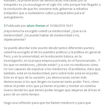
Rubiales, la proliferación de democracias marcadas por la
estupidez es ya una plaga en el siglo XXI, sólo porque han llegado a
la conclusión de que les conviene más gobernar a rebaños
estúpidos que a ciudadanos cultos y preparados para el
autogobierno.
Publicado por
el 13/06/2010 10:31
3.
arturo thomas
¡Vaya tema ha escogido usted! La mediocridad. ¿Qué es la
mediocridad? ¿Se puede hablar de mediocridad o no,
objetivamente?
Se puede abordar este asunto desde tantos diferentes puntos;
usted ha escogido el de los partidos políticos y la política en general.
Pero, y en la universidad, en la educación básica, en la
investigación, en la propia empresa privada, en el funcionariado... Y
los que no-mediocres, ¿dónde están?; y si son no-mediocres cómo
no son capaces de expulsar a los mediocres. El problema, claro que,
también, está en la mediocridad, pero sobre todo está en el poder.
Este es el quiz de la cuestión. Las democracias serían más
democracias si los que dirigen no tuvieran tanto poder. Pero, cómo
retirar el poder a los que ya tienen el poder y montar un sistema
nuevo donde los que tienen poder tengan que alejarse de él tras el
paso de un cierto tiempo.
Hago una reflexión para que me llamen mediocre o para que