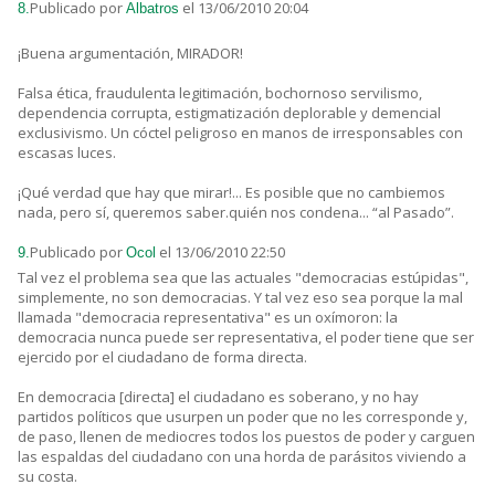
Publicado por
el 13/06/2010 20:04
8.
Albatros
¡Buena argumentación, MIRADOR!
Falsa ética, fraudulenta legitimación, bochornoso servilismo,
dependencia corrupta, estigmatización deplorable y demencial
exclusivismo. Un cóctel peligroso en manos de irresponsables con
escasas luces.
¡Qué verdad que hay que mirar!... Es posible que no cambiemos
nada, pero sí, queremos saber.quién nos condena... “al Pasado”.
Publicado por
el 13/06/2010 22:50
9.
Ocol
Tal vez el problema sea que las actuales "democracias estúpidas",
simplemente, no son democracias. Y tal vez eso sea porque la mal
llamada "democracia representativa" es un oxímoron: la
democracia nunca puede ser representativa, el poder tiene que ser
ejercido por el ciudadano de forma directa.
En democracia [directa] el ciudadano es soberano, y no hay
partidos políticos que usurpen un poder que no les corresponde y,
de paso, llenen de mediocres todos los puestos de poder y carguen
las espaldas del ciudadano con una horda de parásitos viviendo a
su costa.