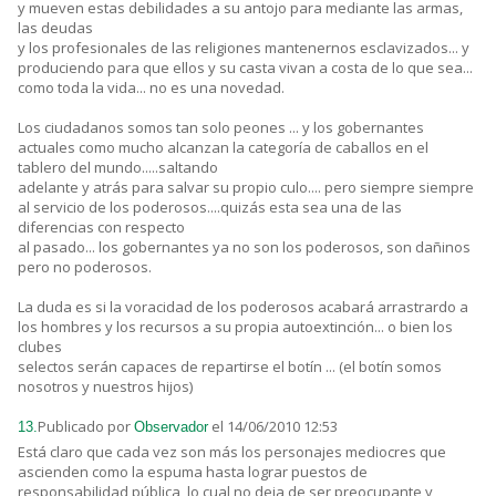
y mueven estas debilidades a su antojo para mediante las armas,
las deudas
y los profesionales de las religiones mantenernos esclavizados... y
produciendo para que ellos y su casta vivan a costa de lo que sea...
como toda la vida... no es una novedad.
Los ciudadanos somos tan solo peones ... y los gobernantes
actuales como mucho alcanzan la categoría de caballos en el
tablero del mundo.....saltando
adelante y atrás para salvar su propio culo.... pero siempre siempre
al servicio de los poderosos....quizás esta sea una de las
diferencias con respecto
al pasado... los gobernantes ya no son los poderosos, son dañinos
pero no poderosos.
La duda es si la voracidad de los poderosos acabará arrastrardo a
los hombres y los recursos a su propia autoextinción... o bien los
clubes
selectos serán capaces de repartirse el botín ... (el botín somos
nosotros y nuestros hijos)
Publicado por
el 14/06/2010 12:53
13.
Observador
Está claro que cada vez son más los personajes mediocres que
ascienden como la espuma hasta lograr puestos de
responsabilidad pública, lo cual no deja de ser preocupante y