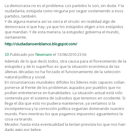
La democracia no es el problema. Los partidos lo son, sin duda. Y la
ciudadanía, estúpida como ninguna por seguir sosteniendo a esos
partidos, también.
Y de alguna manera así se cierra el círculo: en realidad algo de
democracia sí que hay, ya que los estúpidos eligen a los estúpidos
que mandan. Y de esta manera, la estupidez gobierna el mundo,
ciertamente.
http://ciudadanoenblanco.blogspot.com/
Publicado por
el 13/06/2010 23:56
10.
Newmann
Además de lo que decís todos, otra causa para el florecimiento de la
estupidez y de lo superfluo es que la situación económica de las
últimas décadas no ha forzado el funcionamiento de la selección
natural política y social.
En circunstancias mundiales difíciles los líderes más capaces solían
ponerse al frente de los problemas aupados por pueblos que no
podían entretenerse en banalidades. La situación actual está sólo
contenida por el sistema de subsidios que tenemos en occidente. Si
llega el día que esto no pudiera mantenerse, ya veríamos si la
incompetencia y la corrección política seguirían dominando nuestro
mundo. Pero mientras los que pagamos impuestos aguantemos la
cosa va tirando.
Mirador: hasta esta eventualidad la tenían prevista los que nos han
dado gato por liebre.