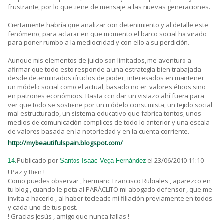
frustrante, por lo que tiene de mensaje a las nuevas generaciones.
Ciertamente habría que analizar con detenimiento y al detalle este
fenómeno, para aclarar en que momento el barco social ha virado
para poner rumbo a la mediocridad y con ello a su perdición.
Aunque mis elementos de juicio son limitados, me aventuro a
afirmar que todo esto responde a una estrategía bien trabajada
desde determinados círuclos de poder, interesados en mantener
un módelo social como el actual, basado no en valores éticos sino
en patrones económicos. Basta con dar un vistazo ahí fuera para
ver que todo se sostiene por un módelo consumista, un tejido social
mal estructurado, un sistema educativo que fabrica tontos, unos
medios de comunicación complices de todo lo anterior y una escala
de valores basada en la notoriedad y en la cuenta corriente.
http://mybeautifulspain.blogspot.com/
Publicado por
el 23/06/2010 11:10
14.
Santos Isaac Vega Fernández
! Paz y Bien !
Como puedes observar , hermano Francisco Rubiales , aparezco en
tu blog , cuando le peta al PARÁCLITO mi abogado defensor , que me
invita a hacerlo , al haber tecleado mi filiación previamente en todos
y cada uno de tus post.
! Gracias Jesús , amigo que nunca fallas !