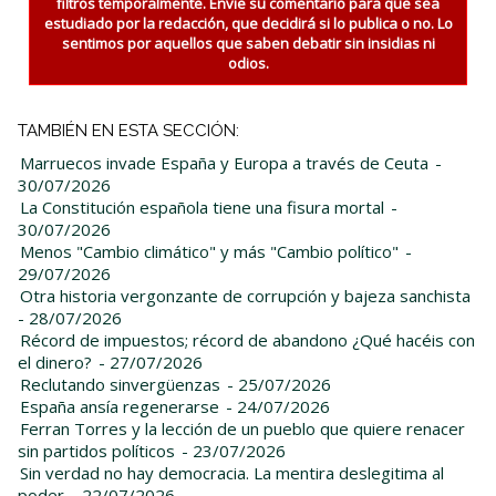
filtros temporalmente. Envie su comentario para que sea
estudiado por la redacción, que decidirá si lo publica o no. Lo
sentimos por aquellos que saben debatir sin insidias ni
odios.
TAMBIÉN EN ESTA SECCIÓN:
Marruecos invade España y Europa a través de Ceuta
-
30/07/2026
La Constitución española tiene una fisura mortal
-
30/07/2026
Menos "Cambio climático" y más "Cambio político"
-
29/07/2026
Otra historia vergonzante de corrupción y bajeza sanchista
- 28/07/2026
Récord de impuestos; récord de abandono ¿Qué hacéis con
el dinero?
- 27/07/2026
Reclutando sinvergüenzas
- 25/07/2026
España ansía regenerarse
- 24/07/2026
Ferran Torres y la lección de un pueblo que quiere renacer
sin partidos políticos
- 23/07/2026
Sin verdad no hay democracia. La mentira deslegitima al
poder
- 22/07/2026