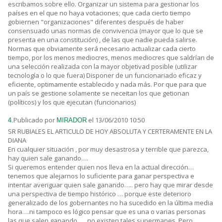
escribamos sobre ello. Organizar un sistema para gestionar los
países en el que no haya votaciones; que cada cierto tiempo
gobiernen "organizaciones" diferentes después de haber
consensuado unas normas de convivencia (mayor que lo que se
presenta en una constitución) , de las que nadie pueda salirse.
Normas que obviamente será necesario actualizar cada cierto
tiempo, por los menos mediocres, menos mediocres que saldrían de
una selección realizada con la mayor objetivad posible (utilizar
tecnología o lo que fuera) Disponer de un funcionariado eficaz y
eficiente, optimamente establecido y nada más. Por que para que
un país se gestione solamente se neceitan los que getionan
(políticos) y los que ejecutan (funcionarios)
Publicado por
el 13/06/2010 10:50
4.
MIRADOR
SR RUBIALES EL ARTICULO DE HOY ABSOLUTA Y CERTERAMENTE EN LA
DIANA
En cualquier situación , por muy desastrosa y terrible que parezca,
hay quien sale ganando….
Si queremos entender quien nos lleva en la actual dirección…
tenemos que alejarnos lo suficiente para ganar perspectiva e
intentar averiguar quien sale ganando….. pero hay que mirar desde
una perspectiva de tiempo histórico … porque este deterioro
generalizado de los gobernantes no ha sucedido en la última media
hora….ni tampoco es lógico pensar que es una o varias personas
las que salen ganando….. no existen tales supermanes. Pero