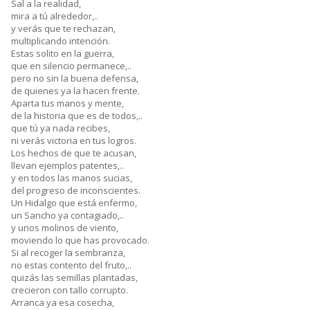
Sal a la realidad,
mira a tú alrededor,..
y verás que te rechazan,
multiplicando intención.
Estas solito en la guerra,
que en silencio permanece,..
pero no sin la buena defensa,
de quienes ya la hacen frente.
Aparta tus manos y mente,
de la historia que es de todos,..
que tú ya nada recibes,
ni verás victoria en tus logros.
Los hechos de que te acusan,
llevan ejemplos patentes,..
y en todos las manos sucias,
del progreso de inconscientes.
Un Hidalgo que está enfermo,
un Sancho ya contagiado,..
y unos molinos de viento,
moviendo lo que has provocado.
Si al recoger la sembranza,
no estas contento del fruto,..
quizás las semillas plantadas,
crecieron con tallo corrupto.
Arranca ya esa cosecha,