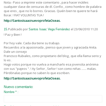
Nota.- Paso a imprimir este comentario , para hacer inútiles
cualquier clase de censuras de él. Confio , como hombre de palabra
que eres , que no lo borres. Gracias. Quién bien te quiere te hará
llorar. ! FIAT VOLUNTAS TUA !
http://SantosIsaacnuevoprofetaOseas.
Publicado por
el 23/06/2010 11:20
15.
Santos Isaac Vega Fernández
! Paz y Bien !
Por hoy vale. Cada dia tiene su trabajo.
Recuerdos a la apasionada , pienso que joven y agraciada Anita.
Dale un consejo
Francisco Rubiales, como propietario del blog , que ella llama serio y
lo es .
Hago votos porque no vuelva a mancharlo esa jovencita anónima
con sus "pajeos ". ! Ay Señor , Señor ! son como niñas ....... malas.
Pèrdónalas porque no saben lo que escriben.
http://SantosIsaacnuevoprofetaOseas.
Nuevo comentario:
Nombre * :