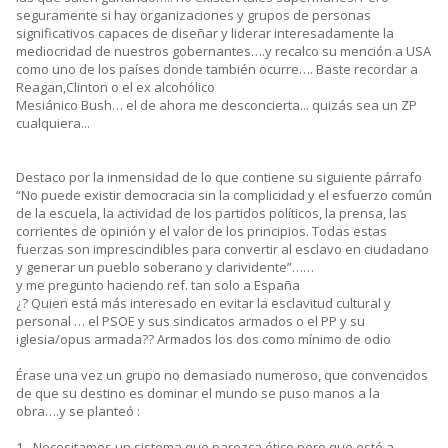
seguramente si hay organizaciones y grupos de personas
significativos capaces de diseñar y liderar interesadamente la
mediocridad de nuestros gobernantes….y recalco su mención a USA
como uno de los países donde también ocurre…. Baste recordar a
Reagan,Clinton o el ex alcohólico
Mesiánico Bush… el de ahora me desconcierta... quizás sea un ZP
cualquiera...
Destaco por la inmensidad de lo que contiene su siguiente párrafo
“No puede existir democracia sin la complicidad y el esfuerzo común
de la escuela, la actividad de los partidos políticos, la prensa, las
corrientes de opinión y el valor de los principios. Todas estas
fuerzas son imprescindibles para convertir al esclavo en ciudadano
y generar un pueblo soberano y clarividente”……
y me pregunto haciendo ref. tan solo a España
¿? Quien está más interesado en evitar la esclavitud cultural y
personal … el PSOE y sus sindicatos armados o el PP y su
iglesia/opus armada?? Armados los dos como mínimo de odio
Érase una vez un grupo no demasiado numeroso, que convencidos
de que su destino es dominar el mundo se puso manos a la
obra….y se planteó :
1.- Necesitamos un sistema que parezca ético pero que esté a