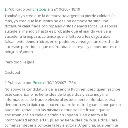
Publicado por
el 29/10/2007 18:19
1.
cristobal
También yo creo que la democracia argentina pierde calidad. Es
más, yo creo que lo nuestro no es una democracia sino una
dictadura camuflada con ropajes y ritos democráticos. La esposa
sucede al marido y hasta es probable que el marido vuelva a
suceder a la esposa. Lo único que le faltaba a los oligócratas
falsamente democráticos en el poder es conseguir un derecho de
sucesión parecido al que disfrutaban los reyes y emperadores del
antiguo régimen.
Pero todo llegará...
Cristobal
Publicado por
el 30/10/2007 17:34
2.
Press
No apoyo la candidatura de la señora Kirchner, pero quien escribe
este comentario no tiene idea de lo que dice y está muy mal
informado. Lo de fraude electoral es totalmente infundado, esa
denuncia es la tipica que hacen cuatro locos indignados porque no
pudieron ganar, son las mismas denuncias de fraude que se
escuchan acá en cada elección en España. Y en cuanto a la
"continuidad encubierta", pues no tiene idea de lo que dice. Para
comenzar debería conocer la ley electoral Argentina, que permite