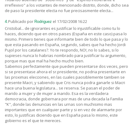
irreflexivo" a los votantes de mencionado distrito, donde, dicho sea
de paso la presidente electa no fue precisasmente electa...
Publicado por
el 17/02/2008 16:22
4.
Rodriguez
Cristobal... de ignorantes es justificar lo injustificable como tu lo
haces, diciendo que en otros paises (España en este caso) pasa lo
mismo. Primero tienes que informarte bien de todo lo que pasa y lo
que esta pasando en España, segundo, sabes que ha hecho Jordi
Pujol por los catalanes?. Yo te respondo, NO!, no lo sabes, si lo
supieses nunca lo habrias nombrado para justificar tu argumento,
porque mas que mal ha hecho mucho bien.
Sabemos perfectamente que pueden presentarse dos veces, pero
si se presentase ahora el sr.presidente, no podria presentarte en
las proximas elecciones, en las cuales paosiblemente tambien se
presente Macri, y sabiendo que Cris nunca podra ganarle si Macri
hace una buena legislatura... se reserva. Se pasan el poder de
marido a mujer y de mujer a marido. Esa es la verdadera
democracia, donde gobernara por mas de una decada la Familia
"K", donde las denuncias en las urnas son muchisimo mas
importantes que en cualquier parte y si en vez de alarmarte por
esto, lo justificas diciendo que en España pasa lo mismo, este
gobierno es el que te mereces.