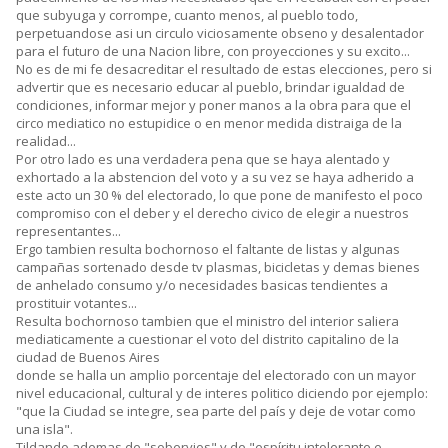
que subyuga y corrompe, cuanto menos, al pueblo todo,
perpetuandose asi un circulo viciosamente obseno y desalentador
para el futuro de una Nacion libre, con proyecciones y su excito...
No es de mi fe desacreditar el resultado de estas elecciones, pero si
advertir que es necesario educar al pueblo, brindar igualdad de
condiciones, informar mejor y poner manos a la obra para que el
circo mediatico no estupidice o en menor medida distraiga de la
realidad...
Por otro lado es una verdadera pena que se haya alentado y
exhortado a la abstencion del voto y a su vez se haya adherido a
este acto un 30 % del electorado, lo que pone de manifesto el poco
compromiso con el deber y el derecho civico de elegir a nuestros
representantes...
Ergo tambien resulta bochornoso el faltante de listas y algunas
campañas sortenado desde tv plasmas, bicicletas y demas bienes
de anhelado consumo y/o necesidades basicas tendientes a
prostituir votantes...
Resulta bochornoso tambien que el ministro del interior saliera
mediaticamente a cuestionar el voto del distrito capitalino de la
ciudad de Buenos Aires
donde se halla un amplio porcentaje del electorado con un mayor
nivel educacional, cultural y de interes politico diciendo por ejemplo:
"que la Ciudad se integre, sea parte del país y deje de votar como
una isla".
Tildando ademas de "sobervios" y de "espíritu intolerante e