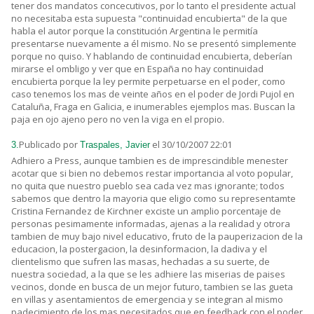
tener dos mandatos concecutivos, por lo tanto el presidente actual
no necesitaba esta supuesta "continuidad encubierta" de la que
habla el autor porque la constitución Argentina le permitía
presentarse nuevamente a él mismo. No se presentó simplemente
porque no quiso. Y hablando de continuidad encubierta, deberían
mirarse el ombligo y ver que en España no hay continuidad
encubierta porque la ley permite perpetuarse en el poder, como
caso tenemos los mas de veinte años en el poder de Jordi Pujol en
Cataluña, Fraga en Galicia, e inumerables ejemplos mas. Buscan la
paja en ojo ajeno pero no ven la viga en el propio.
Publicado por
el 30/10/2007 22:01
3.
Traspales, Javier
Adhiero a Press, aunque tambien es de imprescindible menester
acotar que si bien no debemos restar importancia al voto popular,
no quita que nuestro pueblo sea cada vez mas ignorante; todos
sabemos que dentro la mayoria que eligio como su representamte
Cristina Fernandez de Kirchner exciste un amplio porcentaje de
personas pesimamente informadas, ajenas a la realidad y otrora
tambien de muy bajo nivel educativo, fruto de la pauperizacion de la
educacion, la postergacion, la desinformacion, la dadiva y el
clientelismo que sufren las masas, hechadas a su suerte, de
nuestra sociedad, a la que se les adhiere las miserias de paises
vecinos, donde en busca de un mejor futuro, tambien se las gueta
en villas y asentamientos de emergencia y se integran al mismo
padecimiento de los mas necesitados que en feedback con el poder