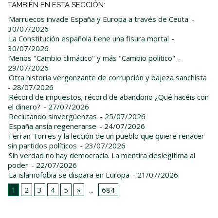
TAMBIÉN EN ESTA SECCIÓN:
Marruecos invade España y Europa a través de Ceuta
-
30/07/2026
La Constitución española tiene una fisura mortal
-
30/07/2026
Menos "Cambio climático" y más "Cambio político"
-
29/07/2026
Otra historia vergonzante de corrupción y bajeza sanchista
- 28/07/2026
Récord de impuestos; récord de abandono ¿Qué hacéis con
el dinero?
- 27/07/2026
Reclutando sinvergüenzas
- 25/07/2026
España ansía regenerarse
- 24/07/2026
Ferran Torres y la lección de un pueblo que quiere renacer
sin partidos políticos
- 23/07/2026
Sin verdad no hay democracia. La mentira deslegitima al
poder
- 22/07/2026
La islamofobia se dispara en Europa
- 21/07/2026
1
2
3
4
5
»
...
684