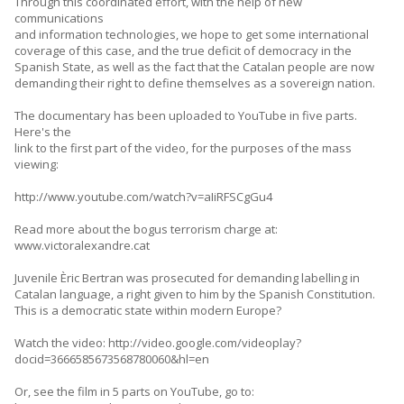
Through this coordinated effort, with the help of new
communications
and information technologies, we hope to get some international
coverage of this case, and the true deficit of democracy in the
Spanish State, as well as the fact that the Catalan people are now
demanding their right to define themselves as a sovereign nation.
The documentary has been uploaded to YouTube in five parts.
Here's the
link to the first part of the video, for the purposes of the mass
viewing:
http://www.youtube.com/watch?v=aIiRFSCgGu4
Read more about the bogus terrorism charge at:
www.victoralexandre.cat
Juvenile Èric Bertran was prosecuted for demanding labelling in
Catalan language, a right given to him by the Spanish Constitution.
This is a democratic state within modern Europe?
Watch the video: http://video.google.com/videoplay?
docid=3666585673568780060&hl=en
Or, see the film in 5 parts on YouTube, go to: