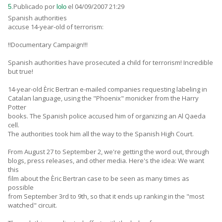
Publicado por
el 04/09/2007 21:29
5.
lolo
Spanish authorities
accuse 14-year-old of terrorism:
!!Documentary Campaign!!!
Spanish authorities have prosecuted a child for terrorism! Incredible
but true!
14-year-old Èric Bertran e-mailed companies requesting labeling in
Catalan language, using the "Phoenix" monicker from the Harry
Potter
books. The Spanish police accused him of organizing an Al Qaeda
cell.
The authorities took him all the way to the Spanish High Court.
From August 27 to September 2, we're getting the word out, through
blogs, press releases, and other media. Here's the idea: We want
this
film about the Èric Bertran case to be seen as many times as
possible
from September 3rd to 9th, so that it ends up ranking in the "most
watched" circuit.