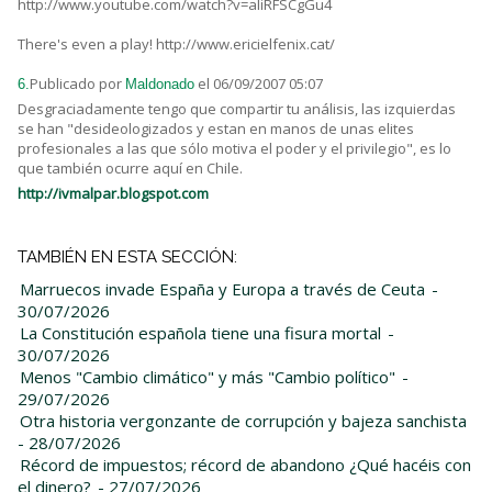
http://www.youtube.com/watch?v=aIiRFSCgGu4
There's even a play! http://www.ericielfenix.cat/
Publicado por
el 06/09/2007 05:07
6.
Maldonado
Desgraciadamente tengo que compartir tu análisis, las izquierdas
se han "desideologizados y estan en manos de unas elites
profesionales a las que sólo motiva el poder y el privilegio", es lo
que también ocurre aquí en Chile.
http://ivmalpar.blogspot.com
TAMBIÉN EN ESTA SECCIÓN:
Marruecos invade España y Europa a través de Ceuta
-
30/07/2026
La Constitución española tiene una fisura mortal
-
30/07/2026
Menos "Cambio climático" y más "Cambio político"
-
29/07/2026
Otra historia vergonzante de corrupción y bajeza sanchista
- 28/07/2026
Récord de impuestos; récord de abandono ¿Qué hacéis con
el dinero?
- 27/07/2026