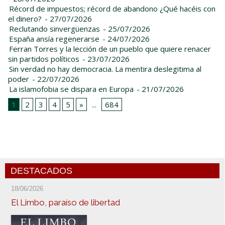
Récord de impuestos; récord de abandono ¿Qué hacéis con
el dinero?
- 27/07/2026
Reclutando sinvergüenzas
- 25/07/2026
España ansía regenerarse
- 24/07/2026
Ferran Torres y la lección de un pueblo que quiere renacer
sin partidos políticos
- 23/07/2026
Sin verdad no hay democracia. La mentira deslegitima al
poder
- 22/07/2026
La islamofobia se dispara en Europa
- 21/07/2026
1
2
3
4
5
»
...
684
DESTACADOS
18/06/2026
El Limbo, paraíso de libertad