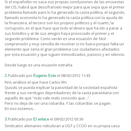
Si el españolito no saca sus propias conclusiones de las encuestas
del CIS, habrá que descifrarselo mejor para que sepa que el primer
problema llamado paro lo ha generado la casta política, el segundo,
llamado economía lo ha generado la casta política con la ayuda de
la financiera, el tercero son los propios políticos y el cuarto, la
corrupción, es el que hace que todo el dinero que ha ido a parar a
sus bolsillos y al de sus amigos haya provocado el primer y el
segundo problema. Como verán es una ecuación de fácil
comprensión y muy sencilla de resolver si no fuera porque falta un
elemento que sería el gran problema: Los ciudadanos afectados
por esta ecuación y que siguen inmovilizados, pasivos y en silencio.
Desde luego es una ecuación extraña.
Publicado por
el 08/02/2012 11:43
2.
Eugenio Este
Fino análisis el que hace Carlos RH.
Quizás se pueda explicar la pasividad de la sociedad española
frente a sus verdugos depredadores de la casta parasitaria con
aquello de que "más vale malo conocido que...".
Pero no deja de ser una cobardía. Y las cobardías se pagan.
En eso estamos...
Publicado por
el 09/02/2012 03:36
3.
El enlace
Sindicatos alemanes ridiculizan a UGT y CCOO en su propia casa.