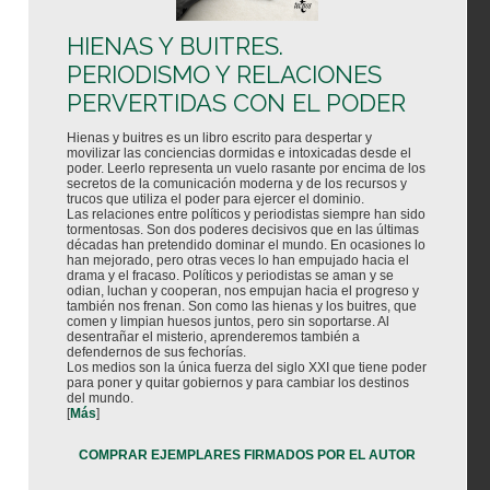
HIENAS Y BUITRES.
PERIODISMO Y RELACIONES
PERVERTIDAS CON EL PODER
Hienas y buitres es un libro escrito para despertar y
movilizar las conciencias dormidas e intoxicadas desde el
poder. Leerlo representa un vuelo rasante por encima de los
secretos de la comunicación moderna y de los recursos y
trucos que utiliza el poder para ejercer el dominio.
Las relaciones entre políticos y periodistas siempre han sido
tormentosas. Son dos poderes decisivos que en las últimas
décadas han pretendido dominar el mundo. En ocasiones lo
han mejorado, pero otras veces lo han empujado hacia el
drama y el fracaso. Políticos y periodistas se aman y se
odian, luchan y cooperan, nos empujan hacia el progreso y
también nos frenan. Son como las hienas y los buitres, que
comen y limpian huesos juntos, pero sin soportarse. Al
desentrañar el misterio, aprenderemos también a
defendernos de sus fechorías.
Los medios son la única fuerza del siglo XXI que tiene poder
para poner y quitar gobiernos y para cambiar los destinos
del mundo.
[
Más
]
COMPRAR EJEMPLARES FIRMADOS POR EL AUTOR