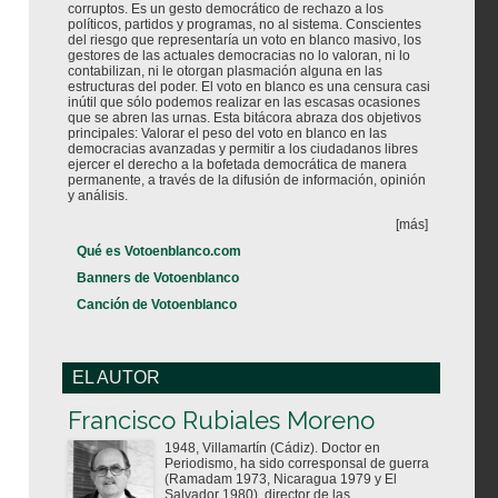
corruptos. Es un gesto democrático de rechazo a los
políticos, partidos y programas, no al sistema. Conscientes
del riesgo que representaría un voto en blanco masivo, los
gestores de las actuales democracias no lo valoran, ni lo
contabilizan, ni le otorgan plasmación alguna en las
estructuras del poder. El voto en blanco es una censura casi
inútil que sólo podemos realizar en las escasas ocasiones
que se abren las urnas. Esta bitácora abraza dos objetivos
principales: Valorar el peso del voto en blanco en las
democracias avanzadas y permitir a los ciudadanos libres
ejercer el derecho a la bofetada democrática de manera
permanente, a través de la difusión de información, opinión
y análisis.
[más]
Qué es Votoenblanco.com
Banners de Votoenblanco
Canción de Votoenblanco
EL AUTOR
Votoenblanco.com
Francisco Rubiales Moreno
1948, Villamartín (Cádiz). Doctor en
Periodismo, ha sido corresponsal de guerra
(Ramadam 1973, Nicaragua 1979 y El
Salvador 1980), director de las