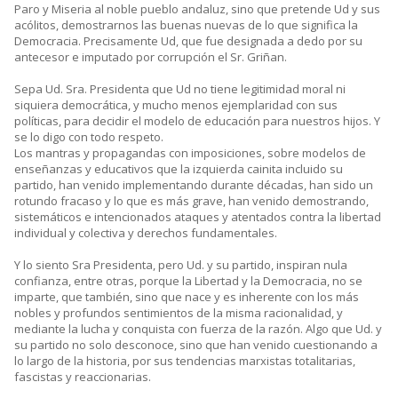
Paro y Miseria al noble pueblo andaluz, sino que pretende Ud y sus
acólitos, demostrarnos las buenas nuevas de lo que significa la
Democracia. Precisamente Ud, que fue designada a dedo por su
antecesor e imputado por corrupción el Sr. Griñan.
Sepa Ud. Sra. Presidenta que Ud no tiene legitimidad moral ni
siquiera democrática, y mucho menos ejemplaridad con sus
políticas, para decidir el modelo de educación para nuestros hijos. Y
se lo digo con todo respeto.
Los mantras y propagandas con imposiciones, sobre modelos de
enseñanzas y educativos que la izquierda cainita incluido su
partido, han venido implementando durante décadas, han sido un
rotundo fracaso y lo que es más grave, han venido demostrando,
sistemáticos e intencionados ataques y atentados contra la libertad
individual y colectiva y derechos fundamentales.
Y lo siento Sra Presidenta, pero Ud. y su partido, inspiran nula
confianza, entre otras, porque la Libertad y la Democracia, no se
imparte, que también, sino que nace y es inherente con los más
nobles y profundos sentimientos de la misma racionalidad, y
mediante la lucha y conquista con fuerza de la razón. Algo que Ud. y
su partido no solo desconoce, sino que han venido cuestionando a
lo largo de la historia, por sus tendencias marxistas totalitarias,
fascistas y reaccionarias.