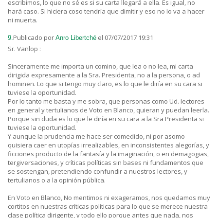
escribimos, lo que no sé es si su carta llegará a ella. Es igual, no
hará caso. Si hiciera coso tendría que dimitir y eso no lo va a hacer
ni muerta.
Publicado por
el 07/07/2017 19:31
9.
Anro Libertché
Sr. Vanlop :
Sinceramente me importa un comino, que lea o no lea, mi carta
dirigida expresamente a la Sra. Presidenta, no a la persona, o ad
hominen. Lo que si tengo muy claro, es lo que le diría en su cara si
tuviese la oportunidad.
Por lo tanto me basta y me sobra, que personas como Ud. lectores
en general y tertulianos de Voto en Blanco, quieran y puedan leerla.
Porque sin duda es lo que le diría en su cara a la Sra Presidenta si
tuviese la oportunidad.
Y aunque la prudencia me hace ser comedido, ni por asomo
quisiera caer en utopías irrealizables, en inconsistentes alegorías, y
ficciones producto de la fantasía y la imaginación, o en demagogias,
tergiversaciones, y críticas políticas sin bases ni fundamentos que
se sostengan, pretendiendo confundir a nuestros lectores, y
tertulianos o a la opinión pública.
En Voto en Blanco, No mentimos ni exageramos, nos quedamos muy
cortitos en nuestras críticas políticas para lo que se merece nuestra
clase política dirigente, y todo ello porque antes que nada, nos