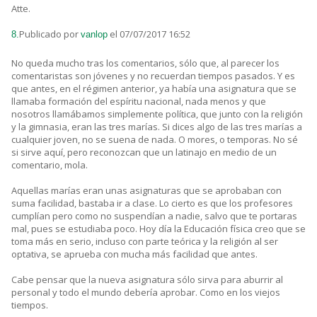
Atte.
Publicado por
el 07/07/2017 16:52
8.
vanlop
No queda mucho tras los comentarios, sólo que, al parecer los
comentaristas son jóvenes y no recuerdan tiempos pasados. Y es
que antes, en el régimen anterior, ya había una asignatura que se
llamaba formación del espíritu nacional, nada menos y que
nosotros llamábamos simplemente política, que junto con la religión
y la gimnasia, eran las tres marías. Si dices algo de las tres marías a
cualquier joven, no se suena de nada. O mores, o temporas. No sé
si sirve aquí, pero reconozcan que un latinajo en medio de un
comentario, mola.
Aquellas marías eran unas asignaturas que se aprobaban con
suma facilidad, bastaba ir a clase. Lo cierto es que los profesores
cumplían pero como no suspendían a nadie, salvo que te portaras
mal, pues se estudiaba poco. Hoy día la Educación física creo que se
toma más en serio, incluso con parte teórica y la religión al ser
optativa, se aprueba con mucha más facilidad que antes.
Cabe pensar que la nueva asignatura sólo sirva para aburrir al
personal y todo el mundo debería aprobar. Como en los viejos
tiempos.