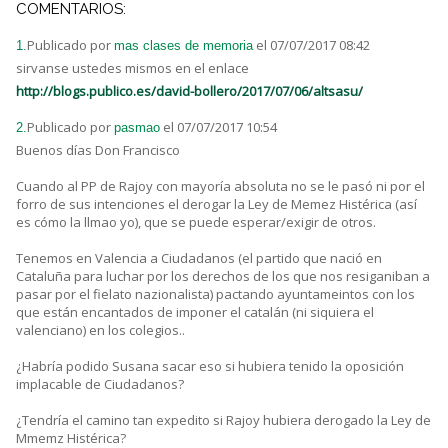
COMENTARIOS:
Publicado por
el 07/07/2017 08:42
1.
mas clases de memoria
sirvanse ustedes mismos en el enlace
http://blogs.publico.es/david-bollero/2017/07/06/altsasu/
Publicado por
el 07/07/2017 10:54
2.
pasmao
Buenos días Don Francisco
Cuando al PP de Rajoy con mayoría absoluta no se le pasó ni por el
forro de sus intenciones el derogar la Ley de Memez Histérica (así
es cómo la llmao yo), que se puede esperar/exigir de otros.
Tenemos en Valencia a Ciudadanos (el partido que nació en
Cataluña para luchar por los derechos de los que nos resiganiban a
pasar por el fielato nazionalista) pactando ayuntameintos con los
que están encantados de imponer el catalán (ni siquiera el
valenciano) en los colegios..
¿Habría podido Susana sacar eso si hubiera tenido la oposición
implacable de Ciudadanos?
¿Tendría el camino tan expedito si Rajoy hubiera derogado la Ley de
Mmemz Histérica?