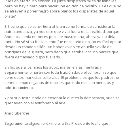
Pues en efecto, no existen. La Junta despilfarra miles de minolles,
pero no hay dinero para hacer una edición de bolsillo. ¿O es que no
se atreven a poner negro sobre blanco los disparates de aquel
orate?
El hecho que se convirtiera al Islam como forma de considerar la
patria andaluza, ya nos dice que vivía fuera de la realidad, porque
Andalucía tenía entonces poco de musulmana, ahora ya no diría
tanto. No sé si su fusilamiento fue necesario o no, no es fácil opinar
desde un cómodo sillón, sin haber vivido en aquella Sevilla de
principios de la guerra, pero dado que estaba loco, no parece que
fuera demasiado digno fusilarlo.
En fin, que a los niños los adoctrinarán en las mentiras y
seguramente lo harán con toda fruición dado el compromiso que
tiene estos marxistas culturales. El problema es que los padres no
tienen tiempo ni ganas de decirles que todo eso son mentiras y
adoctrinamiento.
Y por supuesto, nada de enseñar lo que es la democracia, pues se
quedaŕian con el antifonario al aire.
Amro Liberché
Seguramente alguien próximo a la Sra Presidente lee lo que