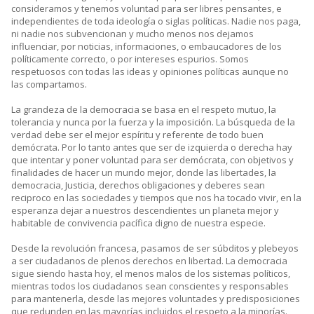
consideramos y tenemos voluntad para ser libres pensantes, e
independientes de toda ideología o siglas políticas. Nadie nos paga,
ni nadie nos subvencionan y mucho menos nos dejamos
influenciar, por noticias, informaciones, o embaucadores de los
políticamente correcto, o por intereses espurios. Somos
respetuosos con todas las ideas y opiniones políticas aunque no
las compartamos.
La grandeza de la democracia se basa en el respeto mutuo, la
tolerancia y nunca por la fuerza y la imposición. La búsqueda de la
verdad debe ser el mejor espíritu y referente de todo buen
demócrata. Por lo tanto antes que ser de izquierda o derecha hay
que intentar y poner voluntad para ser demócrata, con objetivos y
finalidades de hacer un mundo mejor, donde las libertades, la
democracia, Justicia, derechos obligaciones y deberes sean
reciproco en las sociedades y tiempos que nos ha tocado vivir, en la
esperanza dejar a nuestros descendientes un planeta mejor y
habitable de convivencia pacífica digno de nuestra especie.
Desde la revolución francesa, pasamos de ser súbditos y plebeyos
a ser ciudadanos de plenos derechos en libertad. La democracia
sigue siendo hasta hoy, el menos malos de los sistemas políticos,
mientras todos los ciudadanos sean conscientes y responsables
para mantenerla, desde las mejores voluntades y predisposiciones
que redunden en las mayorías incluidos el respeto a la minorías.