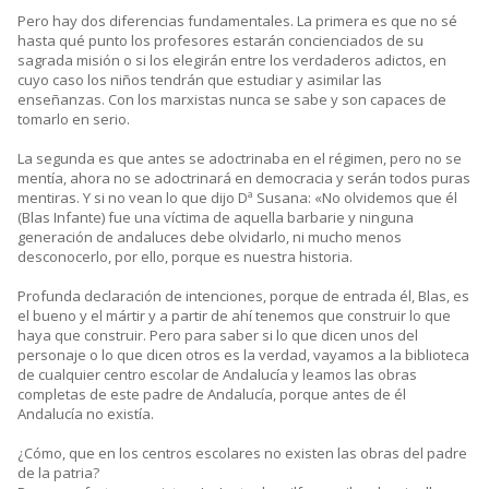
Pero hay dos diferencias fundamentales. La primera es que no sé
hasta qué punto los profesores estarán concienciados de su
sagrada misión o si los elegirán entre los verdaderos adictos, en
cuyo caso los niños tendrán que estudiar y asimilar las
enseñanzas. Con los marxistas nunca se sabe y son capaces de
tomarlo en serio.
La segunda es que antes se adoctrinaba en el régimen, pero no se
mentía, ahora no se adoctrinará en democracia y serán todos puras
mentiras. Y si no vean lo que dijo Dª Susana: «No olvidemos que él
(Blas Infante) fue una víctima de aquella barbarie y ninguna
generación de andaluces debe olvidarlo, ni mucho menos
desconocerlo, por ello, porque es nuestra historia.
Profunda declaración de intenciones, porque de entrada él, Blas, es
el bueno y el mártir y a partir de ahí tenemos que construir lo que
haya que construir. Pero para saber si lo que dicen unos del
personaje o lo que dicen otros es la verdad, vayamos a la biblioteca
de cualquier centro escolar de Andalucía y leamos las obras
completas de este padre de Andalucía, porque antes de él
Andalucía no existía.
¿Cómo, que en los centros escolares no existen las obras del padre
de la patria?