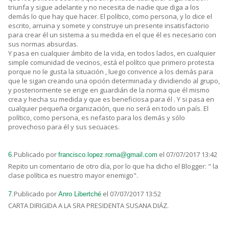
triunfa y sigue adelante y no necesita de nadie que diga a los
demás lo que hay que hacer. El político, como persona, y lo dice el
escrito, arruina y somete y construye un presente insatisfactorio
para crear él un sistema a su medida en el que él es necesario con
sus normas absurdas.
Y pasa en cualquier ámbito de la vida, en todos lados, en cualquier
simple comunidad de vecinos, está el polítco que primero protesta
porque no le gusta la situación , luego convence a los demás para
que le sigan creando una opción determinada y dividiendo al grupo,
y posteriormente se erige en guardián de la norma que él mismo
crea y hecha su medida y que es beneficiosa para él . Y si pasa en
cualquier pequeña organización, que no será en todo un país. El
político, como persona, es nefasto para los demás y sólo
provechoso para él y sus secuaces.
Publicado por
el 07/07/2017 13:42
6.
francisco.lopez.roma@gmail.com
Repito un comentario de otro día, por lo que ha dicho el Blogger: " la
clase política es nuestro mayor enemigo".
Publicado por
el 07/07/2017 13:52
7.
Anro Libertché
CARTA DIRIGIDA A LA SRA PRESIDENTA SUSANA DIÁZ.