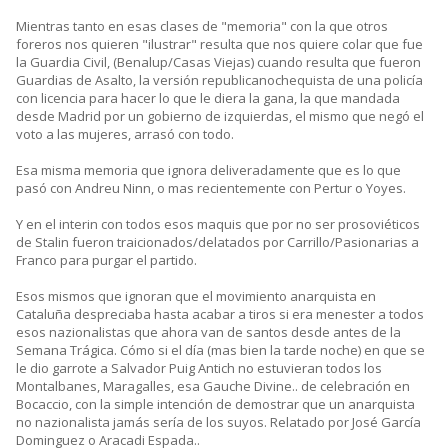
Mientras tanto en esas clases de "memoria" con la que otros
foreros nos quieren "ilustrar" resulta que nos quiere colar que fue
la Guardia Civil, (Benalup/Casas Viejas) cuando resulta que fueron
Guardias de Asalto, la versión republicanochequista de una policía
con licencia para hacer lo que le diera la gana, la que mandada
desde Madrid por un gobierno de izquierdas, el mismo que negó el
voto a las mujeres, arrasó con todo.
Esa misma memoria que ignora deliveradamente que es lo que
pasó con Andreu Ninn, o mas recientemente con Pertur o Yoyes.
Y en el interin con todos esos maquis que por no ser prosoviéticos
de Stalin fueron traicionados/delatados por Carrillo/Pasionarias a
Franco para purgar el partido.
Esos mismos que ignoran que el movimiento anarquista en
Cataluña despreciaba hasta acabar a tiros si era menester a todos
esos nazionalistas que ahora van de santos desde antes de la
Semana Trágica. Cómo si el día (mas bien la tarde noche) en que se
le dio garrote a Salvador Puig Antich no estuvieran todos los
Montalbanes, Maragalles, esa Gauche Divine.. de celebración en
Bocaccio, con la simple intención de demostrar que un anarquista
no nazionalista jamás sería de los suyos. Relatado por José García
Dominguez o Aracadi Espada..