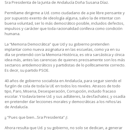
Sra Presidenta de la Junta de Andalucía Doña Susana Díaz.
Permítame dirigirme a Ud. como ciudadano de a pie libre pensante y
por supuesto exento de ideología alguna, salvo la de intentar con
buena voluntad, ser lo más democrático posible, incluidos defectos,
impulsos y carácter que toda racionalidad conlleva como condición
humana.
La “Memoria Democrática” que Ud y su gobierno pretenden
implantar como nueva asignatura en las escuelas, como ya en su
día se pretendió con la Memoria Histórica, es otra sarcástica y cínica
idea más, antes las carencias de quienes precisamente son los más
sectarios antidemocráticos y partidistas de lo políticamente correcto.
Es decir, su partido PSOE.
40 años de gobierno socialista en Andalucía, para seguir siendo el
furgón de cola de toda la UE en todos los niveles. Atrasos de todo
tipo, Paro, Miseria, Desesperación, Corrupción, incluido fracaso
escolar. Y todavía tiene Ud. y sus adláteres, la desfachatez, y osadía
en pretender dar lecciones morales y democráticas a los niños/as
de Andalucía.
¡¡ “Pues que bien...Sra Presidenta” ¡!.
Ahora resulta que Ud. y su gobierno, no solo se dedican, a generar