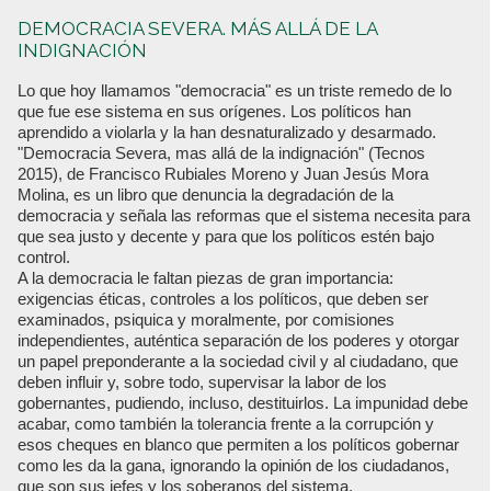
DEMOCRACIA SEVERA. MÁS ALLÁ DE LA
INDIGNACIÓN
Lo que hoy llamamos "democracia" es un triste remedo de lo
que fue ese sistema en sus orígenes. Los políticos han
aprendido a violarla y la han desnaturalizado y desarmado.
"Democracia Severa, mas allá de la indignación" (Tecnos
2015), de Francisco Rubiales Moreno y Juan Jesús Mora
Molina, es un libro que denuncia la degradación de la
democracia y señala las reformas que el sistema necesita para
que sea justo y decente y para que los políticos estén bajo
control.
A la democracia le faltan piezas de gran importancia:
exigencias éticas, controles a los políticos, que deben ser
examinados, psiquica y moralmente, por comisiones
independientes, auténtica separación de los poderes y otorgar
un papel preponderante a la sociedad civil y al ciudadano, que
deben influir y, sobre todo, supervisar la labor de los
gobernantes, pudiendo, incluso, destituirlos. La impunidad debe
acabar, como también la tolerancia frente a la corrupción y
esos cheques en blanco que permiten a los políticos gobernar
como les da la gana, ignorando la opinión de los ciudadanos,
que son sus jefes y los soberanos del sistema.