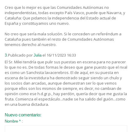
Creo que lo mejor es que las Comunidades Autónomas no
independentistas, todas excepto País Vasco, puede que Navarra, y
Cataluña: Que pidamos la independencia del Estado actual de
España y constituyamos uno nuevo.
No creo que sería mala solución. Si le conceden un referéndum a
Cataluña pues también el resto de Comunidades Autónomas
tenemos derecho al nuestro.
Publicado por
el 16/11/2023 16:33
3.
Julia
El Sr. Milei tendría que pulir sus puestas en escena para no parecer
lo que no es. De todas formas le deseo que gane puesto que el rival
es como un Sanchista lavacerebros. El de aquí, en su puesta en
escena de la investidura ha demostrado seguir siendo un chulo y
los socios dan arcadas, aunque demuestran ser lo que vemos
porque ellos son los mismos de siempre, es decir, no cambian de
opinión como ese h.d.gr.p., hay perdón, quería decir que me gusta la
fruta. Comienza el espectáculo...nadie se ha salido del guión...como
en una buena dictadura.
Nuevo comentario:
Nombre * :