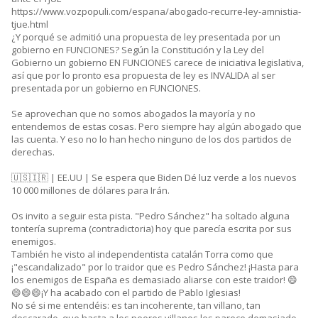
https://www.vozpopuli.com/espana/abogado-recurre-ley-amnistia-
tjue.html
¿Y porqué se admitió una propuesta de ley presentada por un
gobierno en FUNCIONES? Según la Constitución y la Ley del
Gobierno un gobierno EN FUNCIONES carece de iniciativa legislativa,
así que por lo pronto esa propuesta de ley es INVALIDA al ser
presentada por un gobierno en FUNCIONES.
Se aprovechan que no somos abogados la mayoría y no
entendemos de estas cosas. Pero siempre hay algún abogado que
las cuenta. Y eso no lo han hecho ninguno de los dos partidos de
derechas.
🇺🇸🇮🇷 | EE.UU | Se espera que Biden Dé luz verde a los nuevos
10 000 millones de dólares para Irán.
Os invito a seguir esta pista. "Pedro Sánchez" ha soltado alguna
tontería suprema (contradictoria) hoy que parecía escrita por sus
enemigos.
También he visto al independentista catalán Torra como que
¡"escandalizado" por lo traidor que es Pedro Sánchez! ¡Hasta para
los enemigos de España es demasiado aliarse con este traidor! 😄
😄😄😄¡Y ha acabado con el partido de Pablo Iglesias!
No sé si me entendéis: es tan incoherente, tan villano, tan