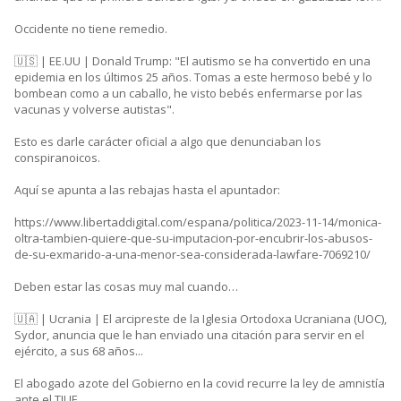
Occidente no tiene remedio.
🇺🇸 | EE.UU | Donald Trump: "El autismo se ha convertido en una
epidemia en los últimos 25 años. Tomas a este hermoso bebé y lo
bombean como a un caballo, he visto bebés enfermarse por las
vacunas y volverse autistas".
Esto es darle carácter oficial a algo que denunciaban los
conspiranoicos.
Aquí se apunta a las rebajas hasta el apuntador:
https://www.libertaddigital.com/espana/politica/2023-11-14/monica-
oltra-tambien-quiere-que-su-imputacion-por-encubrir-los-abusos-
de-su-exmarido-a-una-menor-sea-considerada-lawfare-7069210/
Deben estar las cosas muy mal cuando…
🇺🇦 | Ucrania | El arcipreste de la Iglesia Ortodoxa Ucraniana (UOC),
Sydor, anuncia que le han enviado una citación para servir en el
ejército, a sus 68 años...
El abogado azote del Gobierno en la covid recurre la ley de amnistía
ante el TJUE