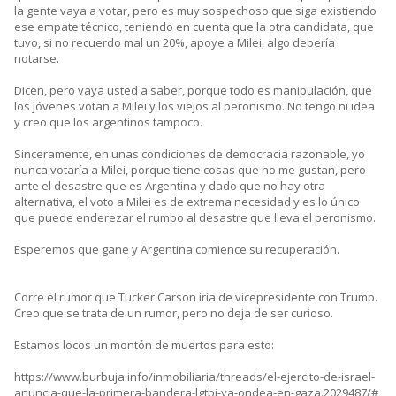
la gente vaya a votar, pero es muy sospechoso que siga existiendo
ese empate técnico, teniendo en cuenta que la otra candidata, que
tuvo, si no recuerdo mal un 20%, apoye a Milei, algo debería
notarse.
Dicen, pero vaya usted a saber, porque todo es manipulación, que
los jóvenes votan a Milei y los viejos al peronismo. No tengo ni idea
y creo que los argentinos tampoco.
Sinceramente, en unas condiciones de democracia razonable, yo
nunca votaría a Milei, porque tiene cosas que no me gustan, pero
ante el desastre que es Argentina y dado que no hay otra
alternativa, el voto a Milei es de extrema necesidad y es lo único
que puede enderezar el rumbo al desastre que lleva el peronismo.
Esperemos que gane y Argentina comience su recuperación.
Corre el rumor que Tucker Carson iría de vicepresidente con Trump.
Creo que se trata de un rumor, pero no deja de ser curioso.
Estamos locos un montón de muertos para esto:
https://www.burbuja.info/inmobiliaria/threads/el-ejercito-de-israel-
anuncia-que-la-primera-bandera-lgtbi-ya-ondea-en-gaza.2029487/#