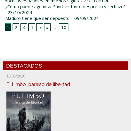
políticos españoles en muchos siglos
- 23/11/2024
¿Cómo puede aguantar Sánchez tanto desprecio y rechazo?
- 23/10/2024
Maduro tiene que ser depuesto
- 09/09/2024
1
2
3
4
5
»
...
10
DESTACADOS
18/06/2026
El Limbo, paraíso de libertad