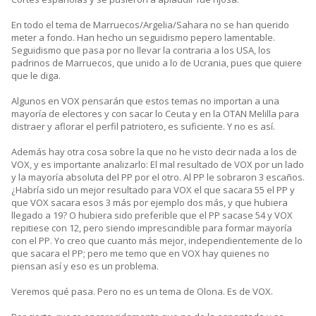
En todo el tema de Marruecos/Argelia/Sahara no se han querido
meter a fondo. Han hecho un seguidismo pepero lamentable.
Seguidismo que pasa por no llevar la contraria a los USA, los
padrinos de Marruecos, que unido a lo de Ucrania, pues que quiere
que le diga.
Algunos en VOX pensarán que estos temas no importan a una
mayoría de electores y con sacar lo Ceuta y en la OTAN Melilla para
distraer y aflorar el perfil patriotero, es suficiente. Y no es así.
Además hay otra cosa sobre la que no he visto decir nada a los de
VOX, y es importante analizarlo: El mal resultado de VOX por un lado
y la mayoría absoluta del PP por el otro. Al PP le sobraron 3 escaños.
¿Habría sido un mejor resultado para VOX el que sacara 55 el PP y
que VOX sacara esos 3 más por ejemplo dos más, y que hubiera
llegado a 19? O hubiera sido preferible que el PP sacase 54 y VOX
repitiese con 12, pero siendo imprescindible para formar mayoría
con el PP. Yo creo que cuanto más mejor, independientemente de lo
que sacara el PP; pero me temo que en VOX hay quienes no
piensan así y eso es un problema.
Veremos qué pasa. Pero no es un tema de Olona. Es de VOX.