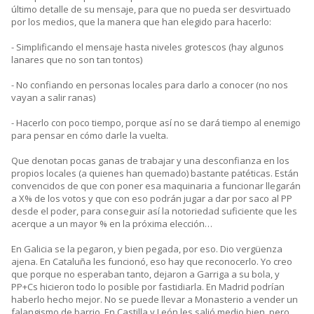
último detalle de su mensaje, para que no pueda ser desvirtuado
por los medios, que la manera que han elegido para hacerlo:
- Simplificando el mensaje hasta niveles grotescos (hay algunos
lanares que no son tan tontos)
- No confiando en personas locales para darlo a conocer (no nos
vayan a salir ranas)
- Hacerlo con poco tiempo, porque así no se dará tiempo al enemigo
para pensar en cómo darle la vuelta.
Que denotan pocas ganas de trabajar y una desconfianza en los
propios locales (a quienes han quemado) bastante patéticas. Están
convencidos de que con poner esa maquinaria a funcionar llegarán
a X% de los votos y que con eso podrán jugar a dar por saco al PP
desde el poder, para conseguir así la notoriedad suficiente que les
acerque a un mayor % en la próxima elección…
En Galicia se la pegaron, y bien pegada, por eso. Dio vergüenza
ajena. En Cataluña les funcionó, eso hay que reconocerlo. Yo creo
que porque no esperaban tanto, dejaron a Garriga a su bola, y
PP+Cs hicieron todo lo posible por fastidiarla. En Madrid podrían
haberlo hecho mejor. No se puede llevar a Monasterio a vender un
falangismo de barrio. En Castilla y León les salió medio bien, pero