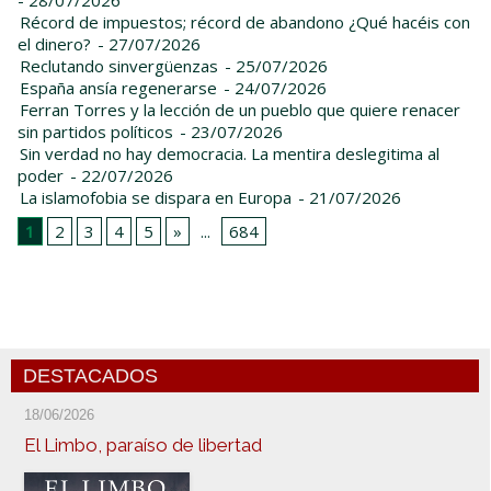
- 28/07/2026
Récord de impuestos; récord de abandono ¿Qué hacéis con
el dinero?
- 27/07/2026
Reclutando sinvergüenzas
- 25/07/2026
España ansía regenerarse
- 24/07/2026
Ferran Torres y la lección de un pueblo que quiere renacer
sin partidos políticos
- 23/07/2026
Sin verdad no hay democracia. La mentira deslegitima al
poder
- 22/07/2026
La islamofobia se dispara en Europa
- 21/07/2026
1
2
3
4
5
»
...
684
DESTACADOS
18/06/2026
El Limbo, paraíso de libertad