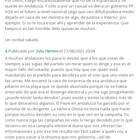
Por cierto, ruego encarecidamente que no de la espantada y se
quede en Andalucía. Y sólo si por un casual se diera un gobierno PP
VOX en el futuro a nivel nacional (algo que veo difícil) pudiera medio
dejarlo en caso de ser ministra de algo, de Justicia o Interior, por
ejemplo. Si no le toca estar ahí y aprender de la experiencia. Que
tampoco es tan horrible. Más quisieran muchos.
Un cordial saludo.
Publicado por
el 21/06/2022 20:04
4.
Julia Herrero
A muchos andaluces les pasa lo mismo que a los que votan de
siempre a las siglas del partido sin mirar quien lo dirige y ese es el
mayor fallo del votante, puesto que hay que ver quién está
mandando en el partido para decidirse por el voto que uno mete en
las urnas. Me encantó la cara de sorpresa de esa andaluza que
pillaron en la playa que se quedó alucinada porque no se había
enterado de que era el domingo electoral y yo me sigo preguntando
¿puede existir tanta desidia?, pues existe y existe la idiotez más de
lo que deseamos algunos. El Pepe en andalucía ha ganado por el
carisma de su dirigente. La señora Olona no tenía nada que hacer
porque muchos deciden su voto en lo que ven en la campaña. Yo,
como nunca siga las campañas mi voto lo tengo decidido por lo que
observo en esa campaña electoral diaria que nos ofrecen las
informaciones y por eso me resulta tan fácil saber a quién voy a
votar para sacar a la chusma que nos gobierna....así de