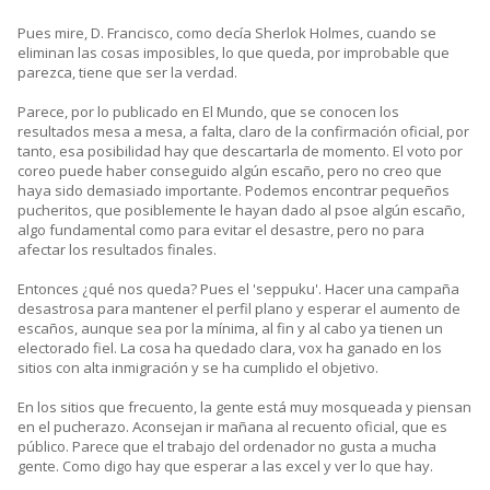
Pues mire, D. Francisco, como decía Sherlok Holmes, cuando se
eliminan las cosas imposibles, lo que queda, por improbable que
parezca, tiene que ser la verdad.
Parece, por lo publicado en El Mundo, que se conocen los
resultados mesa a mesa, a falta, claro de la confirmación oficial, por
tanto, esa posibilidad hay que descartarla de momento. El voto por
coreo puede haber conseguido algún escaño, pero no creo que
haya sido demasiado importante. Podemos encontrar pequeños
pucheritos, que posiblemente le hayan dado al psoe algún escaño,
algo fundamental como para evitar el desastre, pero no para
afectar los resultados finales.
Entonces ¿qué nos queda? Pues el 'seppuku'. Hacer una campaña
desastrosa para mantener el perfil plano y esperar el aumento de
escaños, aunque sea por la mínima, al fin y al cabo ya tienen un
electorado fiel. La cosa ha quedado clara, vox ha ganado en los
sitios con alta inmigración y se ha cumplido el objetivo.
En los sitios que frecuento, la gente está muy mosqueada y piensan
en el pucherazo. Aconsejan ir mañana al recuento oficial, que es
público. Parece que el trabajo del ordenador no gusta a mucha
gente. Como digo hay que esperar a las excel y ver lo que hay.