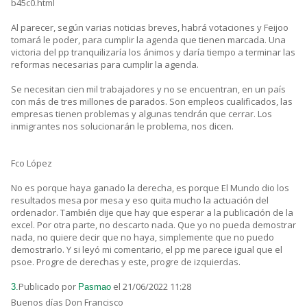
b45c0.html
Al parecer, según varias noticias breves, habrá votaciones y Feijoo
tomará le poder, para cumplir la agenda que tienen marcada. Una
victoria del pp tranquilizaría los ánimos y daría tiempo a terminar las
reformas necesarias para cumplir la agenda.
Se necesitan cien mil trabajadores y no se encuentran, en un país
con más de tres millones de parados. Son empleos cualificados, las
empresas tienen problemas y algunas tendrán que cerrar. Los
inmigrantes nos solucionarán le problema, nos dicen.
Fco López
No es porque haya ganado la derecha, es porque El Mundo dio los
resultados mesa por mesa y eso quita mucho la actuación del
ordenador. También dije que hay que esperar a la publicación de la
excel. Por otra parte, no descarto nada. Que yo no pueda demostrar
nada, no quiere decir que no haya, simplemente que no puedo
demostrarlo. Y si leyó mi comentario, el pp me parece igual que el
psoe. Progre de derechas y este, progre de izquierdas.
Publicado por
el 21/06/2022 11:28
3.
Pasmao
Buenos días Don Francisco