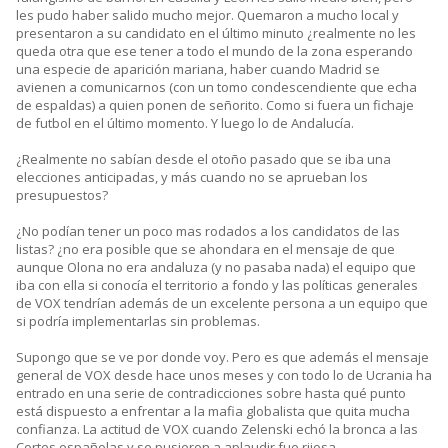
les pudo haber salido mucho mejor. Quemaron a mucho local y
presentaron a su candidato en el último minuto ¿realmente no les
queda otra que ese tener a todo el mundo de la zona esperando
una especie de aparición mariana, haber cuando Madrid se
avienen a comunicarnos (con un tomo condescendiente que echa
de espaldas) a quien ponen de señorito. Como si fuera un fichaje
de futbol en el último momento. Y luego lo de Andalucía.
¿Realmente no sabían desde el otoño pasado que se iba una
elecciones anticipadas, y más cuando no se aprueban los
presupuestos?
¿No podían tener un poco mas rodados a los candidatos de las
listas? ¿no era posible que se ahondara en el mensaje de que
aunque Olona no era andaluza (y no pasaba nada) el equipo que
iba con ella si conocía el territorio a fondo y las políticas generales
de VOX tendrían además de un excelente persona a un equipo que
si podría implementarlas sin problemas.
Supongo que se ve por donde voy. Pero es que además el mensaje
general de VOX desde hace unos meses y con todo lo de Ucrania ha
entrado en una serie de contradicciones sobre hasta qué punto
está dispuesto a enfrentar a la mafia globalista que quita mucha
confianza. La actitud de VOX cuando Zelenski echó la bronca a las
Cortes españolas y se pusieron a aplaudir fue rijosa.