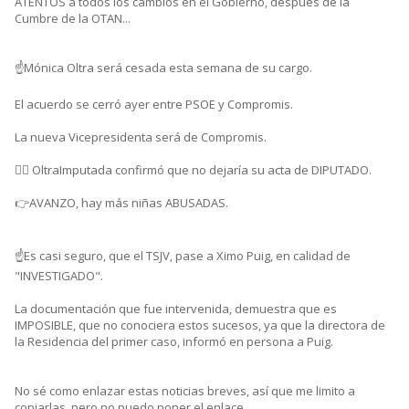
ATENTOS a todos los cambios en el Gobierno, después de la
Cumbre de la OTAN...
☝️Mónica Oltra será cesada esta semana de su cargo.
El acuerdo se cerró ayer entre PSOE y Compromis.
La nueva Vicepresidenta será de Compromis.
👉🏼 OltraImputada confirmó que no dejaría su acta de DIPUTADO.
👉AVANZO, hay más niñas ABUSADAS.
☝️Es casi seguro, que el TSJV, pase a Ximo Puig, en calidad de
"INVESTIGADO".
La documentación que fue intervenida, demuestra que es
IMPOSIBLE, que no conociera estos sucesos, ya que la directora de
la Residencia del primer caso, informó en persona a Puig.
No sé como enlazar estas noticias breves, así que me limito a
copiarlas, pero no puedo poner el enlace.