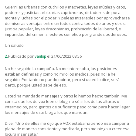
Guerrillas urbanas con cuchillos y machetes, leyes inútiles y caos,
poderes y justicias arbitrarias caprichosas, dictadores de poca
monta y luchas por el poder. Y peleas miserables por aprovecharse
de míseras ventajas entre un todos contra todos de unos y otros.
Justicia popular, leyes draconianas, prohibición de la libertad, e
impunidad del crimen si este es cometido por grandes poderosos.
Un saludo.
Publicado por
el 21/06/2022 08:56
2.
vanlop
No he seguido la campaña. No me interesaba, las posiciones
estaban definidas y como no miro los medios, pues no la he
seguido. Por tanto no puedo opinar, pero si usted lo dice, será
cierto, porque usted sabe de eso.
Usted ha mandado mensajes y otros lo hemos hecho también. Me
consta que los de vox leen el blog, no sé si los de las alturas o
intermedios, pero gentes de suficiente peso como para hacer llegar
los mensajes de este blog a los que mandan.
Dice: "Uno de ellos me dijo que VOX estaba haciendo esa campaña
plana de manera consciente y meditada, pero me niego a creer esa
locura insensata."