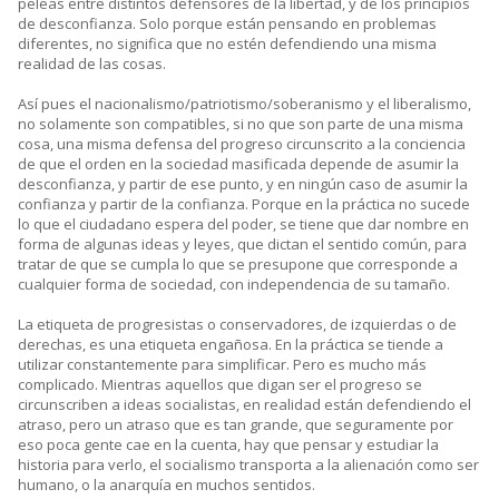
peleas entre distintos defensores de la libertad, y de los principios
de desconfianza. Solo porque están pensando en problemas
diferentes, no significa que no estén defendiendo una misma
realidad de las cosas.
Así pues el nacionalismo/patriotismo/soberanismo y el liberalismo,
no solamente son compatibles, si no que son parte de una misma
cosa, una misma defensa del progreso circunscrito a la conciencia
de que el orden en la sociedad masificada depende de asumir la
desconfianza, y partir de ese punto, y en ningún caso de asumir la
confianza y partir de la confianza. Porque en la práctica no sucede
lo que el ciudadano espera del poder, se tiene que dar nombre en
forma de algunas ideas y leyes, que dictan el sentido común, para
tratar de que se cumpla lo que se presupone que corresponde a
cualquier forma de sociedad, con independencia de su tamaño.
La etiqueta de progresistas o conservadores, de izquierdas o de
derechas, es una etiqueta engañosa. En la práctica se tiende a
utilizar constantemente para simplificar. Pero es mucho más
complicado. Mientras aquellos que digan ser el progreso se
circunscriben a ideas socialistas, en realidad están defendiendo el
atraso, pero un atraso que es tan grande, que seguramente por
eso poca gente cae en la cuenta, hay que pensar y estudiar la
historia para verlo, el socialismo transporta a la alienación como ser
humano, o la anarquía en muchos sentidos.