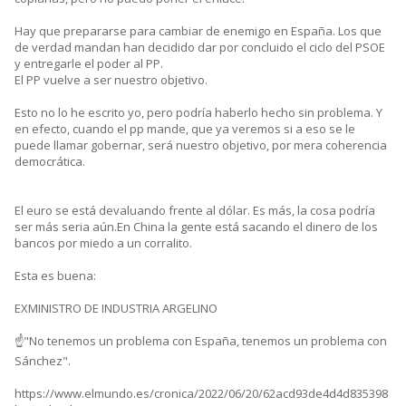
Hay que prepararse para cambiar de enemigo en España. Los que
de verdad mandan han decidido dar por concluido el ciclo del PSOE
y entregarle el poder al PP.
El PP vuelve a ser nuestro objetivo.
Esto no lo he escrito yo, pero podría haberlo hecho sin problema. Y
en efecto, cuando el pp mande, que ya veremos si a eso se le
puede llamar gobernar, será nuestro objetivo, por mera coherencia
democrática.
El euro se está devaluando frente al dólar. Es más, la cosa podría
ser más seria aún.En China la gente está sacando el dinero de los
bancos por miedo a un corralito.
Esta es buena:
EXMINISTRO DE INDUSTRIA ARGELINO
☝️"No tenemos un problema con España, tenemos un problema con
Sánchez".
https://www.elmundo.es/cronica/2022/06/20/62acd93de4d4d835398