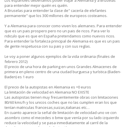
Los españoles deberíamos poder viajar a Alemania y a Bruselas
para entender mejor quién es quién.
A Bruselas para entender la clase de" cacería de elefantes
permanente" que los 300 millones de europeos costeamos.
Y a Alemania para conocer como viven los alemanes. Para entender
que es un pais prospero pero no un pais de ricos. Para ver lo
ridiculo que es que en España pretendamos como nuevos ricos.
Para entender la fortaleza principal de Alemania es que es un pais
de gente respetuosa con su pais y con sus reglas.
Le voy a poner algunos ejemplos de la vida ordinaria (finales de
febrero 2012)
El precio de una hora de parking en unos Grandes Almacenes de
primera en pleno centro de una ciudad burguesa y turística (Baden-
Baden) es 1 euro
El precio de la autopistas en Alemania es =0 euros
La limitación de velocidad en Alemania NO EXISTE
Las autopistas tienen muy frecuentemente obras con limitaciones
80/60 kms/h y los unicos coches que no las cumplen eran los que
tenían matriculas francesas,suizas,italianas etc…
En cuanto aparece la señal de limitación de velocidad uno ve con
asombro como el mecedes o bmw que venía por su lado izquierdo
reduce la velocidad y se pasa inmediatamente al carril de la