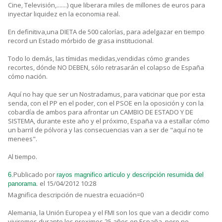
Cine, Televisión,.......) que liberara miles de millones de euros para
inyectar liquidez en la economia real.
En definitiva,una DIETA de 500 calorías, para adelgazar en tiempo
record un Estado mórbido de grasa institucional.
Todo lo demás, las tímidas medidas,vendidas cómo grandes
recortes, dónde NO DEBEN, sólo retrasarán el colapso de España
cómo nación.
Aquí no hay que ser un Nostradamus, para vaticinar que por esta
senda, con el PP en el poder, con el PSOE en la oposición y con la
cobardía de ambos para afrontar un CAMBIO DE ESTADO Y DE
SISTEMA, durante este año y el próximo, España va a estallar cómo
un barril de pólvora y las consecuencias van a ser de "aquí no te
menees".
Al tiempo.
Publicado por
6.
rayos magnifico articulo y descripción resumida del
el 15/04/2012 10:28
panorama.
Magnifica descripción de nuestra ecuación=0
Alemania, la Unión Europea y el FMI son los que van a decidir como
viviremos durante los proximos 25 años en España, pero no