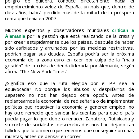
peligro de quiebra, conduce directamente hacia el
empobrecimiento veloz de España, un país que, dentro de
diez años, habrá perdido más de la mitad de la próspera
renta que tenía en 2007.
Muchos expertos y observadores mundiales
critican a
por la gestión que está realizando de la crisis y
Alemania
por creer estupidamente que los países, después de haber
sido asfixiados y arruinados por las medidas restrictivas,
podrían pagar sus deudas. España podría ser la próxima
economía de la zona euro en caer por culpa de la "mala
gestión" de la crisis de deuda liderada por Alemania, según
afirma 'The New York Times'.
¿Significa eso que la ruta elegida por el PP sea la
equivocada? No porque los abusos y despilfarros de
Zapatero no nos han dejado otra opción. Antes de
replantearnos la economía, de rediseñarla o de implementar
políticas que reactiven la economía y generen empleo, no
hay otro remedio que sanear las cuentas para que el país
pueda pagar lo que debe o renacer. Zapatero, Rubalcaba y
su corte de socialistas descerebrados nos han dejado tan
tullidos que lo primero que tenemos que conseguir son unas
muletas, antes de pensar en correr.