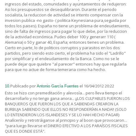
ingresos del estado, comunidades y ayuntamientos de redujeron:
Asi los presupuestos se desequilibraron. Durante el periodo
socialista, la reduccion de actividad se intento compensar con la
invesion publica -no gasto- ( politica Keynesiana pura,seguida por
todos los paises). España no tiene un problema de endeudamiento,
sino de falta de ingresos para pagar lo que debe, por la reduccion
de la actividad económica. Pudes deber 100 y generarr 110 (
Alemania) o 50 y ganar 40, España; entonces tienes un problema.
Cierto en parte, lo de politicos corruptos y parasitos en los dos
partidos, pero siendo esto cierto, el problema ha sido el "Ladrillo"
por simplificar y el endeudamiento de la Banca. Como no se le
puede dejar que quiebre "al parecer" entonces hay que regularla
para que no actue de forma temeraria como ha hecho.
Publicado por
el 16/04/2012 20:22
10.
Antonio García Fuentes
Esto se hizo con premeditación y alevosía... pero lleva tiempo el
desarrollarlo y no tengo gana anora... ¡¡LOS CULPABLES FUERON LOS
BANQUEROS QUE FUERON LOS QUE A SABIENDAS CREARON LA
BURBUJA SABIENDO QUE ELLOS NO RESPONDERÍAN A NADA!! (SOLO
LO ENTENDIERON LOS ISLANDESES Y SE LO HAH HECHO PAGAR)
Analícenlo y retrotráiganse al principio y al boon que provocaron...
"para luego llevarse el DINERO EFECTIVO A LOS PARAÍSOS FISCALES
QUE ES DONDE ESTÁ".