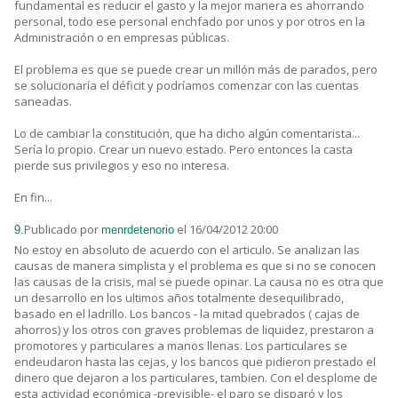
fundamental es reducir el gasto y la mejor manera es ahorrando
personal, todo ese personal enchfado por unos y por otros en la
Administración o en empresas públicas.
El problema es que se puede crear un millón más de parados, pero
se solucionaría el déficit y podríamos comenzar con las cuentas
saneadas.
Lo de cambiar la constitución, que ha dicho algún comentarista...
Sería lo propio. Crear un nuevo estado. Pero entonces la casta
pierde sus privilegios y eso no interesa.
En fin...
Publicado por
el 16/04/2012 20:00
9.
menrdetenorio
No estoy en absoluto de acuerdo con el articulo. Se analizan las
causas de manera simplista y el problema es que si no se conocen
las causas de la crisis, mal se puede opinar. La causa no es otra que
un desarrollo en los ultimos años totalmente desequilibrado,
basado en el ladrillo. Los bancos - la mitad quebrados ( cajas de
ahorros) y los otros con graves problemas de liquidez, prestaron a
promotores y particulares a manos llenas. Los particulares se
endeudaron hasta las cejas, y los bancos que pidieron prestado el
dinero que dejaron a los particulares, tambien. Con el desplome de
esta actividad económica -previsible- el paro se disparó y los