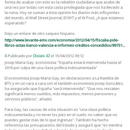
forma de acabar con esto es la rebelión ciudadana que acabe de
una vez por todas con esta casta privilegiada que nos ha llevado a
la ruina. Hoy se suman a ésta opiniòn los diarios más influyentes
del mundo, el Wall Street Journal, El NYT y el W Post, ¿A que estamos
esperando?
Dejo un enlace de otro saqueo hispano.
http://www.levante-emv.com/economia/2012/04/15/fiscalia-pide-
libros-actas-banco-valencia-e-informes-creditos-concedidos/89731...
Publicado por
el 15/04/2012 09:12
4.
Dislate 42
Josep Maria Gay, economista: “España estará intervenida hasta el
2016 por culpa de una clase política indocumentada”
El economista Josep Maria Gay, en declaraciones a La Rambla de
BTV y en un cara a cara con el también economista Josep González,
ha asegurado que España “será intervenida”. “Que nos rescaten
significará menos sueldos, más impuestos, menos pensiones y
servicios públicos”, añadió.
Para Gay, las causas de esta situación es “una clase política
indocumentada y no tener los pies en el suelo: no saber que no
puedes gastar más de lo que ingresas”. También ha hecho
referencia las presupuestos del Estado y aseguró que “es mentira