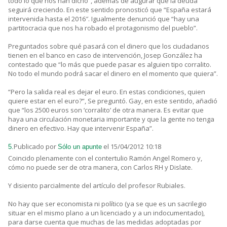
todo lo que nos han dicho”, además de augurar que la deuda
seguirá creciendo. En este sentido pronosticó que “España estará
intervenida hasta el 2016″. Igualmente denunció que “hay una
partitocracia que nos ha robado el protagonismo del pueblo”.
Preguntados sobre qué pasará con el dinero que los ciudadanos
tienen en el banco en caso de intervención, Josep González ha
contestado que “lo más que puede pasar es alguien tipo corralito.
No todo el mundo podrá sacar el dinero en el momento que quiera”.
“Pero la salida real es dejar el euro. En estas condiciones, quien
quiere estar en el euro?”, Se preguntó. Gay, en este sentido, añadió
que “los 2500 euros son ‘corralito’ de otra manera. Es evitar que
haya una circulación monetaria importante y que la gente no tenga
dinero en efectivo. Hay que intervenir España”.
Publicado por
el 15/04/2012 10:18
5.
Sólo un apunte
Coincido plenamente con el contertulio Ramón Angel Romero y,
cómo no puede ser de otra manera, con Carlos RH y Dislate.
Y disiento parcialmente del artículo del profesor Rubiales.
No hay que ser economista ni político (ya se que es un sacrilegio
situar en el mismo plano a un licenciado y a un indocumentado),
para darse cuenta que muchas de las medidas adoptadas por