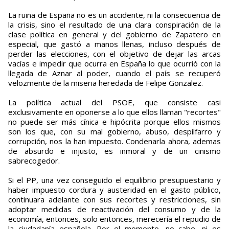
La ruina de España no es un accidente, ni la consecuencia de
la crisis, sino el resultado de una clara conspiración de la
clase política en general y del gobierno de Zapatero en
especial, que gastó a manos llenas, incluso después de
perder las elecciones, con el objetivo de dejar las arcas
vacías e impedir que ocurra en España lo que ocurrió con la
llegada de Aznar al poder, cuando el país se recuperó
velozmente de la miseria heredada de Felipe Gonzalez.
La política actual del PSOE, que consiste casi
exclusivamente en oponerse a lo que ellos llaman "recortes"
no puede ser más cínica e hipócrita porque ellos mismos
son los que, con su mal gobierno, abuso, despilfarro y
corrupción, nos la han impuesto. Condenarla ahora, ademas
de absurdo e injusto, es inmoral y de un cinismo
sabrecogedor.
Si el PP, una vez conseguido el equilibrio presupuestario y
haber impuesto cordura y austeridad en el gasto público,
continuara adelante con sus recortes y restricciones, sin
adoptar medidas de reactivación del consumo y de la
economía, entonces, solo entonces, merecería el repudio de
la ciudadanía española. Por el momento, no cabe, ni es