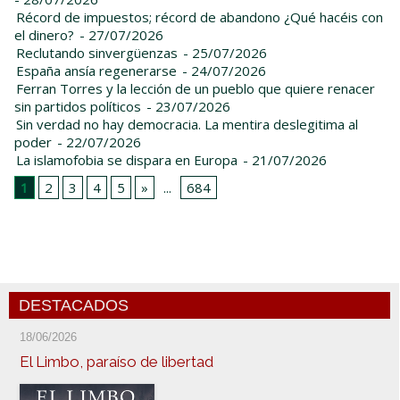
Récord de impuestos; récord de abandono ¿Qué hacéis con
el dinero?
- 27/07/2026
Reclutando sinvergüenzas
- 25/07/2026
España ansía regenerarse
- 24/07/2026
Ferran Torres y la lección de un pueblo que quiere renacer
sin partidos políticos
- 23/07/2026
Sin verdad no hay democracia. La mentira deslegitima al
poder
- 22/07/2026
La islamofobia se dispara en Europa
- 21/07/2026
1
2
3
4
5
»
...
684
DESTACADOS
18/06/2026
El Limbo, paraíso de libertad