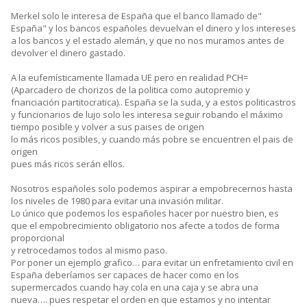
Merkel solo le interesa de España que el banco llamado de"
España" y los bancos españoles devuelvan el dinero y los intereses
a los bancos y el estado alemán, y que no nos muramos antes de
devolver el dinero gastado.
A la eufemísticamente llamada UE pero en realidad PCH=
(Aparcadero de chorizos de la politica como autopremio y
fnanciación partitocratica).. España se la suda, y a estos politicastros
y funcionarios de lujo solo les interesa seguir robando el máximo
tiempo posible y volver a sus paises de origen
lo más ricos posibles, y cuando más pobre se encuentren el pais de
origen
pues más ricos serán ellos.
Nosotros españoles solo podemos aspirar a empobrecernos hasta
los niveles de 1980 para evitar una invasión militar.
Lo único que podemos los españoles hacer por nuestro bien, es
que el empobrecimiento obligatorio nos afecte a todos de forma
proporcional
y retrocedamos todos al mismo paso.
Por poner un ejemplo grafico… para evitar un enfretamiento civil en
España deberíamos ser capaces de hacer como en los
supermercados cuando hay cola en una caja y se abra una
nueva…. pues respetar el orden en que estamos y no intentar