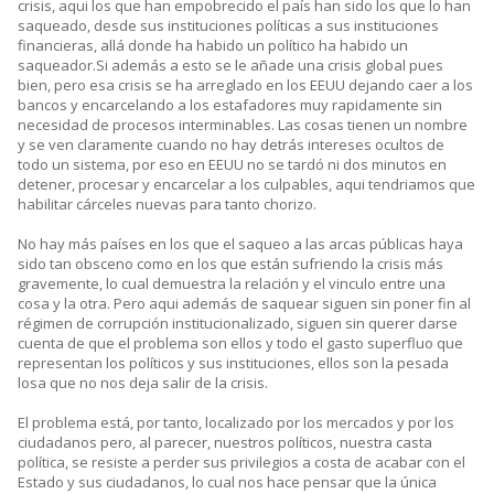
crisis, aqui los que han empobrecido el país han sido los que lo han
saqueado, desde sus instituciones políticas a sus instituciones
financieras, allá donde ha habido un político ha habido un
saqueador.Si además a esto se le añade una crisis global pues
bien, pero esa crisis se ha arreglado en los EEUU dejando caer a los
bancos y encarcelando a los estafadores muy rapidamente sin
necesidad de procesos interminables. Las cosas tienen un nombre
y se ven claramente cuando no hay detrás intereses ocultos de
todo un sistema, por eso en EEUU no se tardó ni dos minutos en
detener, procesar y encarcelar a los culpables, aqui tendriamos que
habilitar cárceles nuevas para tanto chorizo.
No hay más países en los que el saqueo a las arcas públicas haya
sido tan obsceno como en los que están sufriendo la crisis más
gravemente, lo cual demuestra la relación y el vinculo entre una
cosa y la otra. Pero aqui además de saquear siguen sin poner fin al
régimen de corrupción institucionalizado, siguen sin querer darse
cuenta de que el problema son ellos y todo el gasto superfluo que
representan los políticos y sus instituciones, ellos son la pesada
losa que no nos deja salir de la crisis.
El problema está, por tanto, localizado por los mercados y por los
ciudadanos pero, al parecer, nuestros políticos, nuestra casta
política, se resiste a perder sus privilegios a costa de acabar con el
Estado y sus ciudadanos, lo cual nos hace pensar que la única