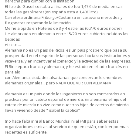
derecha para cumplir con la limitación
El litro de Gasoil costaba a finales de feb 1,47 € de media en casi
todas las gasolineras(en españa esta a 1,40€ litro)
Carretera ordinaria Friburgo/Costanza en caravana mercedes y
furgonetas respetando la limitación.
Me he alojado en Hoteles de 3 y 4 estrellas (60/70 euros noche)
He almorzado en alemania entre 15/20 euros cubierto incluidas las
bebidas
etc etc….
Alemania no es un pais de Ricos, es un pais prospero que basa su
prosperidad en el respeto de las personas hacia sus instituciones y
viceversa, y en incentivar el comercio y la actividad de las empresas.
El Rin separa francia y alemania, y he estado en el lado francés en
paralelo
con Alemania, ciudades alsacianas que conservan los nombres
alemanes originales... pero NADA QUE VER CON ALEMANIA
Alemania es un pais donde los ingenieros no son contratados en
practicas por un cateto español de mierda. En alemania el hijo del
cateto de mierda no vive como nuestros hijos de catetos de mierda
llevan viviendo desde “ isabel la caotica”
(no hace falta ir ni al Banco Mundial ni al FMI para saber estas
organizaciones etnicas al servicio de quien están, con leer poemas
recientes es suficiente.