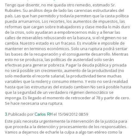
Tengo que disentir, no me queda otro remedio, estimado Sr.
Rubiales. Su análisis deja de lado las carencias estructurales del
país. Las que han permitido y todavía permiten que la casta política
pueda arruinarnos. Los recortes, los aumentos de impuestos, las
reformas que cargan sobre trabajadores y clase media lo más duro
de la crisis, solo ayudaran a empobrecernos más y a llenar las
calles de miserables rebuscando en la basura, si el régimen no se
cambia. Nuestro estado es un fracaso. Es inviable e imposible de
mantener en terminos económicos. Solo una ruptura podrá sentar
las bases de la recuperación y el consiguiente desarrollo. Mientras
esto no se produzca, las políticas de austeridad solo serán
efectivas para generar pobreza. Pagar la deuda pública y privada
no será posible sin crecimiento, aumento de la productividad (no
solo mediante el recorte salarial, la productividad tiene muchas
variables que la miden) y consumo interno. Y esto no será realidad
hasta que las estructuras del estado cambien No será posible hasta
que la seguridad de un verdadero régimen democrático se
imponga. Es llegado el momento de retroceder al 78 y partir de cero.
Se hace necesaria una ruptura.
Publicado por
el 15/04/2012 08:59
3.
Carlos RH
Este país necesita urgentemente la intervención de la justicia para
que proceda a la detención y procesamiento de los responsables.
Vamos a dejarnos de echarle la culpa a algo tan etéreo como la