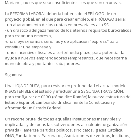
Mariano , no es que sean insuficientes....es que son erróneas.
La REFORMA LABORAL debería haber sido el EPÍLOGO de un
proyecto global, en el que para crear empleo, el PRÓLOGO sería:
- un abaratamiento de las cuotas empresariales a la SS,
- un drástico adelgazamiento de los eternos requisitos burocráticos
para crear una empresa,
-unas leyes/normas sencillas y de aplicación "express" para
constituir una empresa y
- unos incentivos fiscales a corto/medio plazo, para potenciar la
ayuda a nuevos emprendedores (empresarios), que necesitarna
mano de obra y por tanto, trabajadores.
Sigamos:
Una HOJA DE RUTA, para revisar en profundidad el actual modelo
INSOSTENIBLE del Estado y efectuar una SEGUNDA TRANSICIÓN,
para configurar de CERO (cómo dice Ramón) la nueva estructura del
Estado Español, cambiando dr´sticamente la Constitución y
afrontando un Estado Federal.
Un recorte brutal de todas aquellas instituciones inservibles y
duplicadas y de todas las subvenciones a cualquier organización
privada (llámense partidos políticos, sindicatos, Iglesia Católica,
ONG, Fundaciones, Patronatos, Asociaciones de vecinos, Institutos,