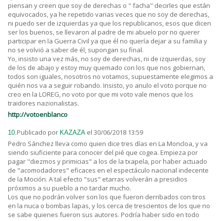
piensan y creen que soy de derechas o " facha" decirles que están
equivocados, ya he repetido varias veces que no soy de derechas,
ni puedo ser de izquierdas ya que los republicanos, esos que dicen
ser los buenos, se llevaron al padre de mi abuelo por no querer
participar en la Guerra Civil ya que él no quería dejar a su familia y
no se volvió a saber de él, supongan su final.
Yo, insisto una vez más, no soy de derechas, ni de izquierdas, soy
de los de abajo y estoy muy quemado con los que nos gobiernan,
todos son iguales, nosotros no votamos, supuestamente elegimos a
quién nos va a seguir robando. Insisto, yo anulo el voto porque no
creo en la LOREG, no voto por que mi voto vale menos que los
traidores nazionalistas.
http://votoenblanco
Publicado por
el 30/06/2018 13:59
10.
KAZAZA
Pedro Sánchez lleva como quien dice tres días en La Moncloa, y va
siendo siuficiente para conocer del pié que cogea. Empieza por
pagar "diezmos y primicias" a los de la txapela, por haber actuado
de "acomodadores" eficaces en el espectáculo nacional indecente
de la Moción. A tal efecto "sus" etarras volverán a presidios
próximos a su pueblo a no tardar mucho.
Los que no podrán volver son los que fueron derribados con tiros
en la nuca o bombas lapas, y los cerca de trescientos de los que no
se sabe quienes fueron sus autores. Podría haber sido en todo