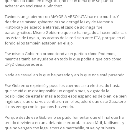
que nos ha caido en desgracia, no es un tema que se pueda
achacar en exclusiva a Sánchez.
Tuvimos un gobierno con MAYORIA ABSOLUTA hace no mucho. Y
desde ese mismo gobierno NO se derogó la Ley de Memoria
Histórica y se acercó a etarras, el caso de Bolinaga fue
paradigmático.. Mismo Gobierno que se ha negado a hacer públicas
las Actas de Loyola, las acatas de la redicion ante ETA, porque en el
fondo ellos también estaban en el ajo.
Ese mismo Gobierno promocionó a un partido cómo Podemos,
mientras también ayudaba en todo lo que podía a que otro cómo
UPyD desapareciera.
Nada es casual en lo que ha pasado y en lo que nos está pasando.
Ese Gobierno exprimió y puso los cuernos a su electorado hasta
que se vió que era imposible un engaño mas, y agotada la
posibilidad de estafar mas a todos esos españoles de bien, de bien
ingénuos, que una vez confiaron en ellos, toleró que este Zapatero
III nos venga con lo que nos ha venido.
Porque desde ese Gobierno se pudo fomentar que el final que ha
tenido deviniera en un adelanto electoral. Lo tuvo fácil, facilísmo.. y
que no vengan con legalismos de mercadillo, si Rajoy hubiera