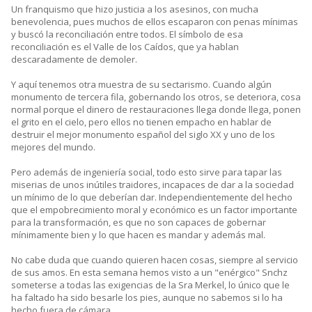
Un franquismo que hizo justicia a los asesinos, con mucha
benevolencia, pues muchos de ellos escaparon con penas mínimas
y buscó la reconciliación entre todos. El símbolo de esa
reconciliación es el Valle de los Caídos, que ya hablan
descaradamente de demoler.
Y aquí tenemos otra muestra de su sectarismo. Cuando algún
monumento de tercera fila, gobernando los otros, se deteriora, cosa
normal porque el dinero de restauraciones llega donde llega, ponen
el grito en el cielo, pero ellos no tienen empacho en hablar de
destruir el mejor monumento español del siglo XX y uno de los
mejores del mundo.
Pero además de ingeniería social, todo esto sirve para tapar las
miserias de unos inútiles traidores, incapaces de dar a la sociedad
un mínimo de lo que deberían dar. Independientemente del hecho
que el empobrecimiento moral y económico es un factor importante
para la transformación, es que no son capaces de gobernar
mínimamente bien y lo que hacen es mandar y además mal.
No cabe duda que cuando quieren hacen cosas, siempre al servicio
de sus amos. En esta semana hemos visto a un "enérgico" Snchz
someterse a todas las exigencias de la Sra Merkel, lo único que le
ha faltado ha sido besarle los pies, aunque no sabemos si lo ha
hecho fuera de cámara.