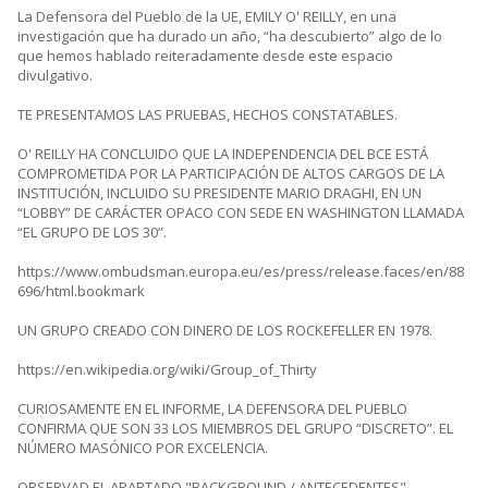
La Defensora del Pueblo de la UE, EMILY O' REILLY, en una
investigación que ha durado un año, “ha descubierto” algo de lo
que hemos hablado reiteradamente desde este espacio
divulgativo.
TE PRESENTAMOS LAS PRUEBAS, HECHOS CONSTATABLES.
O' REILLY HA CONCLUIDO QUE LA INDEPENDENCIA DEL BCE ESTÁ
COMPROMETIDA POR LA PARTICIPACIÓN DE ALTOS CARGOS DE LA
INSTITUCIÓN, INCLUIDO SU PRESIDENTE MARIO DRAGHI, EN UN
“LOBBY” DE CARÁCTER OPACO CON SEDE EN WASHINGTON LLAMADA
“EL GRUPO DE LOS 30”.
https://www.ombudsman.europa.eu/es/press/release.faces/en/88
696/html.bookmark
UN GRUPO CREADO CON DINERO DE LOS ROCKEFELLER EN 1978.
https://en.wikipedia.org/wiki/Group_of_Thirty
CURIOSAMENTE EN EL INFORME, LA DEFENSORA DEL PUEBLO
CONFIRMA QUE SON 33 LOS MIEMBROS DEL GRUPO “DISCRETO”. EL
NÚMERO MASÓNICO POR EXCELENCIA.
OBSERVAD EL APARTADO "BACKGROUND / ANTECEDENTES".