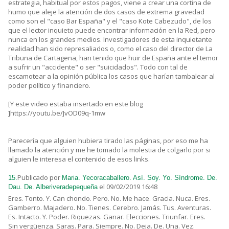
estrategia, habitual por estos pagos, viene a crear una cortina de
humo que aleje la atención de dos casos de extrema gravedad
como son el "caso Bar España" y el "caso Kote Cabezudo", de los
que el lector inquieto puede encontrar información en la Red, pero
nunca en los grandes medios. Investigadores de esta inquietante
realidad han sido represaliados o, como el caso del director de La
Tribuna de Cartagena, han tenido que huir de España ante el temor
a sufrir un "accidente" o ser "suicidados". Todo con tal de
escamotear a la opinión pública los casos que harían tambalear al
poder político y financiero.
[Y este video estaba insertado en este blog
]https://youtu.be/JvOD09q-1mw
Parecería que alguien hubiera tirado las páginas, por eso me ha
llamado la atención y me he tomado la molestia de colgarlo por si
alguien le interesa el contenido de esos links.
Publicado por
15.
Maria. Yecoracaballero. Así. Soy. Yo. Síndrome. De.
el 09/02/2019 16:48
Dau. De. Alberiveradepequeña
Eres. Tonto. Y. Can chondo. Pero. No. Me hace. Gracia. Nuca. Eres.
Gamberro. Majadero. No. Tienes. Cerebro. Jamás. Tus. Aventuras.
Es. Intacto. Y. Poder. Riquezas. Ganar. Elecciones. Triunfar. Eres.
Sin vergüenza. Saras. Para. Siempre. No. Deja. De. Una. Vez.