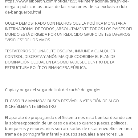
https://www.elboletin.com/noticia/155544/internacional/draghi-se-
niega-a-publicar-las-actas-de-las-reuniones-de-su-exclusivo-club-
de-banqueros.html
QUEDA DEMOSTRADO CON HECHOS QUE LA POLÍTICA MONETARIA
INTERNACIONAL DE TODOS ,ABSOLUTAMENTE TODOS LOS PAÍSES DEL
MUNDO ESTÁ DIRIGIDA POR UN REDUCIDO GRUPO DE TESTAFERROS
“VISIBLES” DE LOS AMOS.
TESTAFERROS DE UNA ÉLITE OSCURA , INMUNE A CUALQUIER
CONTROL, DISCRETA Y ANÓNIMA QUE COORDINA EL PLAN DE
DOMINACIÓN GLOBAL EN LA SOMBRA DESDE DENTRO DE LA
ESTRUCTURA POLÍTICO-FINANCIERA PÚBLICA.
--------------------------------------
Copia y pega del segundo link del caché de google:
EL CASO "LA MANADA" BUSCA DESVÍAR LA ATENCIÓN DE ALGO
INCREÍBLEMENTE SINIESTRO
El aparato de propaganda del Sistema nos está bombardeando con
la sobreexposición de un caso de abuso cuando jueces, políticos,
banqueros y empresarios son acusados de estar envueltos en una
trama de pornografía infantil y abusos sexuales a menores. La