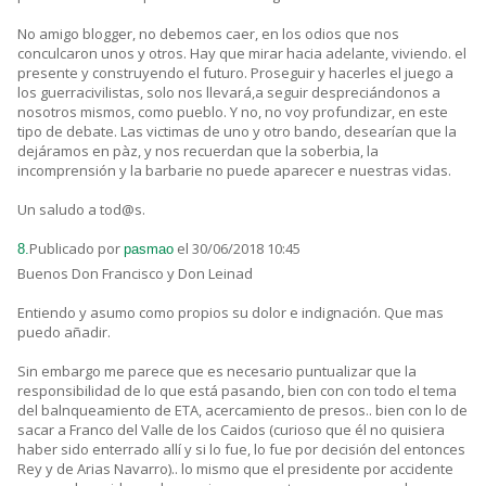
No amigo blogger, no debemos caer, en los odios que nos
conculcaron unos y otros. Hay que mirar hacia adelante, viviendo. el
presente y construyendo el futuro. Proseguir y hacerles el juego a
los guerracivilistas, solo nos llevará,a seguir despreciándonos a
nosotros mismos, como pueblo. Y no, no voy profundizar, en este
tipo de debate. Las victimas de uno y otro bando, desearían que la
dejáramos en pàz, y nos recuerdan que la soberbia, la
incomprensión y la barbarie no puede aparecer e nuestras vidas.
Un saludo a tod@s.
Publicado por
el 30/06/2018 10:45
8.
pasmao
Buenos Don Francisco y Don Leinad
Entiendo y asumo como propios su dolor e indignación. Que mas
puedo añadir.
Sin embargo me parece que es necesario puntualizar que la
responsibilidad de lo que está pasando, bien con con todo el tema
del balnqueamiento de ETA, acercamiento de presos.. bien con lo de
sacar a Franco del Valle de los Caidos (curioso que él no quisiera
haber sido enterrado allí y si lo fue, lo fue por decisión del entonces
Rey y de Arias Navarro).. lo mismo que el presidente por accidente