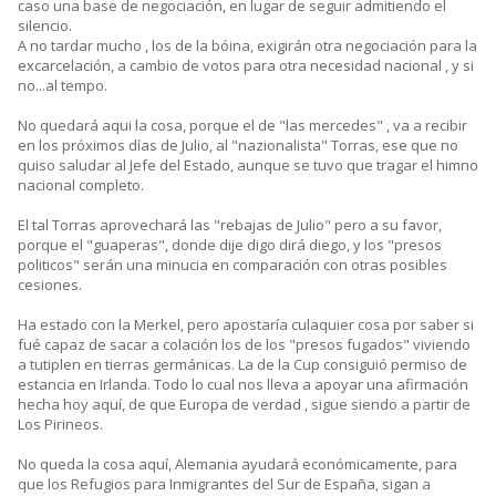
caso una base de negociación, en lugar de seguir admitiendo el
silencio.
A no tardar mucho , los de la bóina, exigirán otra negociación para la
excarcelación, a cambio de votos para otra necesidad nacional , y si
no...al tempo.
No quedará aqui la cosa, porque el de "las mercedes" , va a recibir
en los próximos días de Julio, al "nazionalista" Torras, ese que no
quiso saludar al Jefe del Estado, aunque se tuvo que tragar el himno
nacional completo.
El tal Torras aprovechará las "rebajas de Julio" pero a su favor,
porque el "guaperas", donde dije digo dirá diego, y los "presos
politicos" serán una minucia en comparación con otras posibles
cesiones.
Ha estado con la Merkel, pero apostaría culaquier cosa por saber si
fué capaz de sacar a colación los de los "presos fugados" viviendo
a tutiplen en tierras germánicas. La de la Cup consiguió permiso de
estancia en Irlanda. Todo lo cual nos lleva a apoyar una afirmación
hecha hoy aquí, de que Europa de verdad , sigue siendo a partir de
Los Pirineos.
No queda la cosa aquí, Alemania ayudará económicamente, para
que los Refugios para Inmigrantes del Sur de España, sigan a