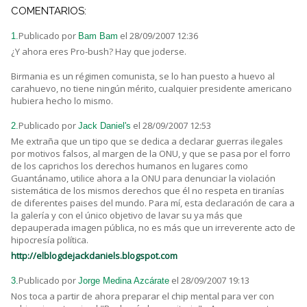
COMENTARIOS:
Publicado por
el 28/09/2007 12:36
1.
Bam Bam
¿Y ahora eres Pro-bush? Hay que joderse.
Birmania es un régimen comunista, se lo han puesto a huevo al
carahuevo, no tiene ningún mérito, cualquier presidente americano
hubiera hecho lo mismo.
Publicado por
el 28/09/2007 12:53
2.
Jack Daniel's
Me extraña que un tipo que se dedica a declarar guerras ilegales
por motivos falsos, al margen de la ONU, y que se pasa por el forro
de los caprichos los derechos humanos en lugares como
Guantánamo, utilice ahora a la ONU para denunciar la violación
sistemática de los mismos derechos que él no respeta en tiranías
de diferentes paises del mundo. Para mí, esta declaración de cara a
la galería y con el único objetivo de lavar su ya más que
depauperada imagen pública, no es más que un irreverente acto de
hipocresía política.
http://elblogdejackdaniels.blogspot.com
Publicado por
el 28/09/2007 19:13
3.
Jorge Medina Azcárate
Nos toca a partir de ahora preparar el chip mental para ver con