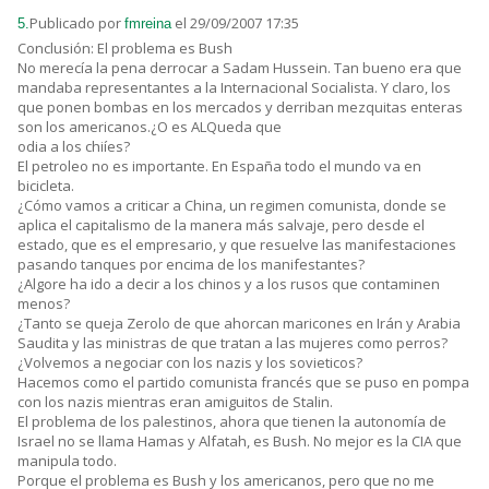
Publicado por
el 29/09/2007 17:35
5.
fmreina
Conclusión: El problema es Bush
No merecía la pena derrocar a Sadam Hussein. Tan bueno era que
mandaba representantes a la Internacional Socialista. Y claro, los
que ponen bombas en los mercados y derriban mezquitas enteras
son los americanos.¿O es ALQueda que
odia a los chiíes?
El petroleo no es importante. En España todo el mundo va en
bicicleta.
¿Cómo vamos a criticar a China, un regimen comunista, donde se
aplica el capitalismo de la manera más salvaje, pero desde el
estado, que es el empresario, y que resuelve las manifestaciones
pasando tanques por encima de los manifestantes?
¿Algore ha ido a decir a los chinos y a los rusos que contaminen
menos?
¿Tanto se queja Zerolo de que ahorcan maricones en Irán y Arabia
Saudita y las ministras de que tratan a las mujeres como perros?
¿Volvemos a negociar con los nazis y los sovieticos?
Hacemos como el partido comunista francés que se puso en pompa
con los nazis mientras eran amiguitos de Stalin.
El problema de los palestinos, ahora que tienen la autonomía de
Israel no se llama Hamas y Alfatah, es Bush. No mejor es la CIA que
manipula todo.
Porque el problema es Bush y los americanos, pero que no me