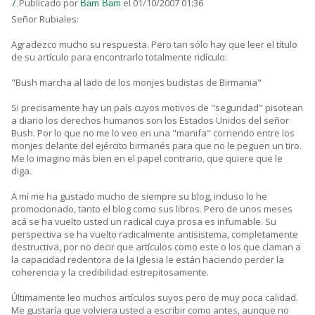
Publicado por
el 01/10/2007 01:36
7.
Bam Bam
Señor Rubiales:
Agradezco mucho su respuesta. Pero tan sólo hay que leer el título
de su artículo para encontrarlo totalmente ridículo:
"Bush marcha al lado de los monjes budistas de Birmania"
Si precisamente hay un país cuyos motivos de "seguridad" pisotean
a diario los derechos humanos son los Estados Unidos del señor
Bush. Por lo que no me lo veo en una "manifa" corriendo entre los
monjes delante del ejército birmanés para que no le peguen un tiro.
Me lo imagino más bien en el papel contrario, que quiere que le
diga.
A mí me ha gustado mucho de siempre su blog, incluso lo he
promocionado, tanto el blog como sus libros. Pero de unos meses
acá se ha vuelto usted un radical cuya prosa es infumable. Su
perspectiva se ha vuelto radicalmente antisistema, completamente
destructiva, por no decir que artículos como este o los que claman a
la capacidad redentora de la Iglesia le están haciendo perder la
coherencia y la credibilidad estrepitosamente.
Últimamente leo muchos artículos suyos pero de muy poca calidad.
Me gustaría que volviera usted a escribir como antes, aunque no