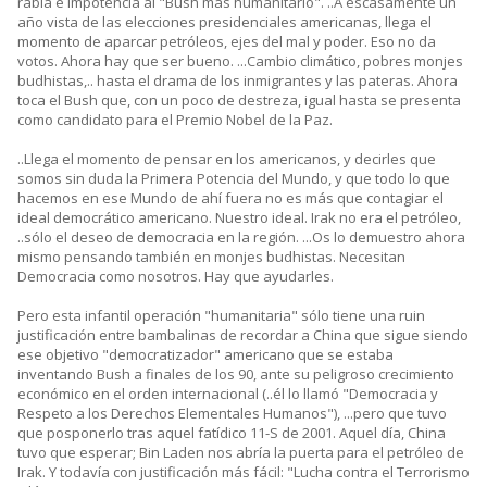
rabia e impotencia al "Bush más humanitario". ..A escasamente un
año vista de las elecciones presidenciales americanas, llega el
momento de aparcar petróleos, ejes del mal y poder. Eso no da
votos. Ahora hay que ser bueno. ...Cambio climático, pobres monjes
budhistas,.. hasta el drama de los inmigrantes y las pateras. Ahora
toca el Bush que, con un poco de destreza, igual hasta se presenta
como candidato para el Premio Nobel de la Paz.
..Llega el momento de pensar en los americanos, y decirles que
somos sin duda la Primera Potencia del Mundo, y que todo lo que
hacemos en ese Mundo de ahí fuera no es más que contagiar el
ideal democrático americano. Nuestro ideal. Irak no era el petróleo,
..sólo el deseo de democracia en la región. ...Os lo demuestro ahora
mismo pensando también en monjes budhistas. Necesitan
Democracia como nosotros. Hay que ayudarles.
Pero esta infantil operación "humanitaria" sólo tiene una ruin
justificación entre bambalinas de recordar a China que sigue siendo
ese objetivo "democratizador" americano que se estaba
inventando Bush a finales de los 90, ante su peligroso crecimiento
económico en el orden internacional (..él lo llamó "Democracia y
Respeto a los Derechos Elementales Humanos"), ...pero que tuvo
que posponerlo tras aquel fatídico 11-S de 2001. Aquel día, China
tuvo que esperar; Bin Laden nos abría la puerta para el petróleo de
Irak. Y todavía con justificación más fácil: "Lucha contra el Terrorismo