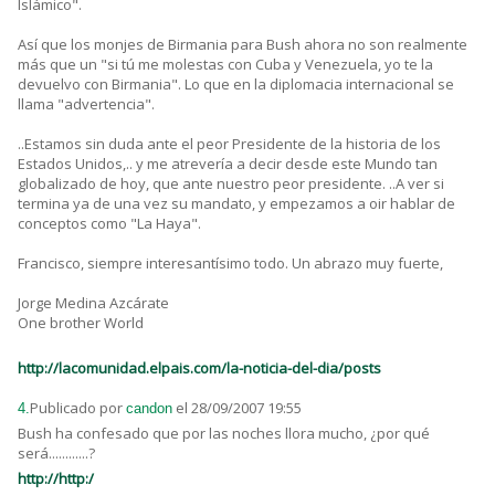
Islámico".
Así que los monjes de Birmania para Bush ahora no son realmente
más que un "si tú me molestas con Cuba y Venezuela, yo te la
devuelvo con Birmania". Lo que en la diplomacia internacional se
llama "advertencia".
..Estamos sin duda ante el peor Presidente de la historia de los
Estados Unidos,.. y me atrevería a decir desde este Mundo tan
globalizado de hoy, que ante nuestro peor presidente. ..A ver si
termina ya de una vez su mandato, y empezamos a oir hablar de
conceptos como "La Haya".
Francisco, siempre interesantísimo todo. Un abrazo muy fuerte,
Jorge Medina Azcárate
One brother World
http://lacomunidad.elpais.com/la-noticia-del-dia/posts
Publicado por
el 28/09/2007 19:55
4.
candon
Bush ha confesado que por las noches llora mucho, ¿por qué
será............?
http://http:/