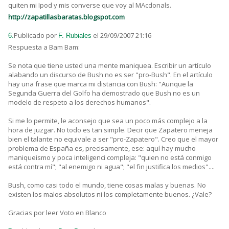
quiten mi Ipod y mis converse que voy al MAcdonals.
http://zapatillasbaratas.blogspot.com
Publicado por
el 29/09/2007 21:16
6.
F. Rubiales
Respuesta a Bam Bam:
Se nota que tiene usted una mente maniquea. Escribir un artículo
alabando un discurso de Bush no es ser "pro-Bush". En el artículo
hay una frase que marca mi distancia con Bush: "Aunque la
Segunda Guerra del Golfo ha demostrado que Bush no es un
modelo de respeto a los derechos humanos".
Si me lo permite, le aconsejo que sea un poco más complejo a la
hora de juzgar. No todo es tan simple. Decir que Zapatero meneja
bien el talante no equivale a ser "pro-Zapatero". Creo que el mayor
problema de España es, precisamente, ese: aquí hay mucho
maniqueismo y poca inteligenci compleja: "quien no está conmigo
está contra mí"; "al enemigo ni agua"; "el fin justifica los medios"....
Bush, como casi todo el mundo, tiene cosas malas y buenas. No
existen los malos absolutos ni los completamente buenos. ¿Vale?
Gracias por leer Voto en Blanco