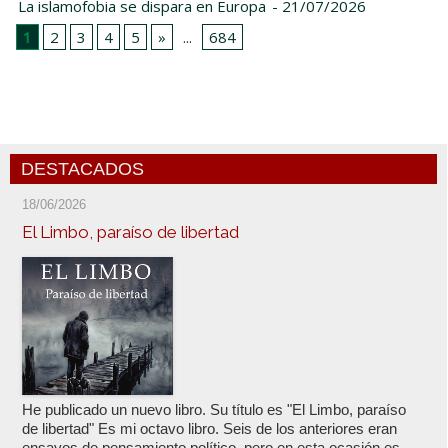
La islamofobia se dispara en Europa
- 21/07/2026
1
2
3
4
5
»
...
684
DESTACADOS
18/06/2026
El Limbo, paraíso de libertad
He publicado un nuevo libro. Su título es "El Limbo, paraíso
de libertad" Es mi octavo libro. Seis de los anteriores eran
ensayos de pensamiento político, pero en esta ocasión es