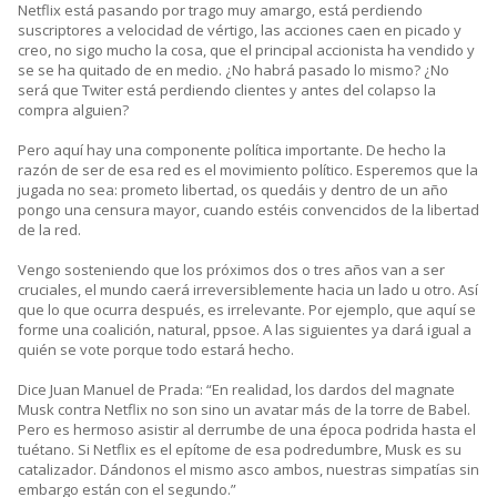
Netflix está pasando por trago muy amargo, está perdiendo
suscriptores a velocidad de vértigo, las acciones caen en picado y
creo, no sigo mucho la cosa, que el principal accionista ha vendido y
se se ha quitado de en medio. ¿No habrá pasado lo mismo? ¿No
será que Twiter está perdiendo clientes y antes del colapso la
compra alguien?
Pero aquí hay una componente política importante. De hecho la
razón de ser de esa red es el movimiento político. Esperemos que la
jugada no sea: prometo libertad, os quedáis y dentro de un año
pongo una censura mayor, cuando estéis convencidos de la libertad
de la red.
Vengo sosteniendo que los próximos dos o tres años van a ser
cruciales, el mundo caerá irreversiblemente hacia un lado u otro. Así
que lo que ocurra después, es irrelevante. Por ejemplo, que aquí se
forme una coalición, natural, ppsoe. A las siguientes ya dará igual a
quién se vote porque todo estará hecho.
Dice Juan Manuel de Prada: “En realidad, los dardos del magnate
Musk contra Netflix no son sino un avatar más de la torre de Babel.
Pero es hermoso asistir al derrumbe de una época podrida hasta el
tuétano. Si Netflix es el epítome de esa podredumbre, Musk es su
catalizador. Dándonos el mismo asco ambos, nuestras simpatías sin
embargo están con el segundo.”