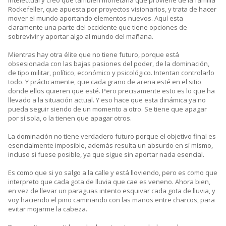
intelectual y creo que también monetaria que proviene de la familia
Rockefeller, que apuesta por proyectos visionarios, y trata de hacer
mover el mundo aportando elementos nuevos. Aquí esta
claramente una parte del occidente que tiene opciones de
sobrevivir y aportar algo al mundo del mañana.
Mientras hay otra élite que no tiene futuro, porque está
obsesionada con las bajas pasiones del poder, de la dominación,
de tipo militar, político, económico y psicológico. Intentan controlarlo
todo. Y prácticamente, que cada grano de arena esté en el sitio
donde ellos quieren que esté. Pero precisamente esto es lo que ha
llevado a la situación actual. Y eso hace que esta dinámica ya no
pueda seguir siendo de un momento a otro. Se tiene que apagar
por sí sola, o la tienen que apagar otros.
La dominación no tiene verdadero futuro porque el objetivo final es
esencialmente imposible, además resulta un absurdo en sí mismo,
incluso si fuese posible, ya que sigue sin aportar nada esencial.
Es como que si yo salgo a la calle y está lloviendo, pero es como que
interpreto que cada gota de lluvia que cae es veneno. Ahora bien,
en vez de llevar un paraguas intento esquivar cada gota de lluvia, y
voy haciendo el pino caminando con las manos entre charcos, para
evitar mojarme la cabeza.