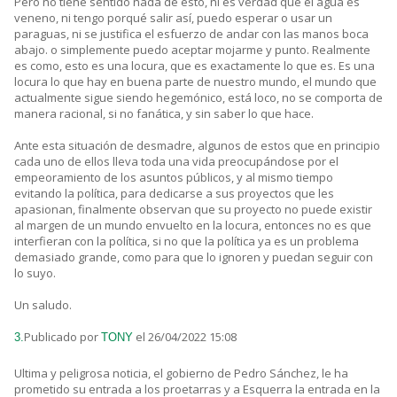
Pero no tiene sentido nada de esto, ni es verdad que el agua es
veneno, ni tengo porqué salir así, puedo esperar o usar un
paraguas, ni se justifica el esfuerzo de andar con las manos boca
abajo. o simplemente puedo aceptar mojarme y punto. Realmente
es como, esto es una locura, que es exactamente lo que es. Es una
locura lo que hay en buena parte de nuestro mundo, el mundo que
actualmente sigue siendo hegemónico, está loco, no se comporta de
manera racional, si no fanática, y sin saber lo que hace.
Ante esta situación de desmadre, algunos de estos que en principio
cada uno de ellos lleva toda una vida preocupándose por el
empeoramiento de los asuntos públicos, y al mismo tiempo
evitando la política, para dedicarse a sus proyectos que les
apasionan, finalmente observan que su proyecto no puede existir
al margen de un mundo envuelto en la locura, entonces no es que
interfieran con la política, si no que la política ya es un problema
demasiado grande, como para que lo ignoren y puedan seguir con
lo suyo.
Un saludo.
Publicado por
el 26/04/2022 15:08
3.
TONY
Ultima y peligrosa noticia, el gobierno de Pedro Sánchez, le ha
prometido su entrada a los proetarras y a Esquerra la entrada en la