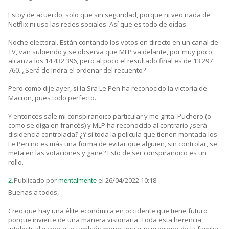
Estoy de acuerdo, solo que sin seguridad, porque ni veo nada de
Netflix ni uso las redes sociales. Así que es todo de oídas.
Noche electoral. Están contando los votos en directo en un canal de
TV, van subiendo y se observa que MLP va delante, por muy poco,
alcanza los 14 432 396, pero al poco el resultado final es de 13 297
760. ¿Será de Indra el ordenar del recuento?
Pero como dije ayer, si la Sra Le Pen ha reconocido la victoria de
Macron, pues todo perfecto.
Y entonces sale mi conspiranoico particular y me grita: Puchero (o
como se diga en francés) y MLP ha reconocido al contrario ¿será
disidencia controlada? ¿Y si toda la película que tienen montada los
Le Pen no es más una forma de evitar que alguien, sin controlar, se
meta en las votaciones y gane? Esto de ser conspiranoico es un
rollo.
Publicado por
el 26/04/2022 10:18
2.
mentalmente
Buenas a todos,
Creo que hay una élite económica en occidente que tiene futuro
porque invierte de una manera visionaria. Toda esta herencia