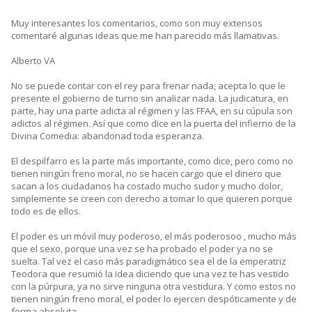
Muy interesantes los comentarios, como son muy extensos
comentaré algunas ideas que me han parecido más llamativas.
Alberto VA
No se puede contar con el rey para frenar nada, acepta lo que le
presente el gobierno de turno sin analizar nada. La judicatura, en
parte, hay una parte adicta al régimen y las FFAA, en su cúpula son
adictos al régimen. Así que como dice en la puerta del infierno de la
Divina Comedia: abandonad toda esperanza.
El despilfarro es la parte más importante, como dice, pero como no
tienen ningún freno moral, no se hacen cargo que el dinero que
sacan a los ciudadanos ha costado mucho sudor y mucho dolor,
simplemente se creen con derecho a tomar lo que quieren porque
todo es de ellos.
El poder es un móvil muy poderoso, el más poderosoo , mucho más
que el sexo, porque una vez se ha probado el poder ya no se
suelta. Tal vez el caso más paradigmático sea el de la emperatriz
Teodora que resumió la idea diciendo que una vez te has vestido
con la púrpura, ya no sirve ninguna otra vestidura. Y como estos no
tienen ningún freno moral, el poder lo ejercen despóticamente y de
forma absoluta.