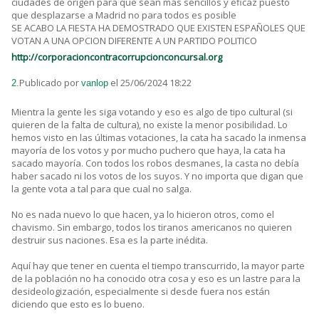
ciudades de origen para que sean más sencillos y eficaz puesto
que desplazarse a Madrid no para todos es posible
SE ACABO LA FIESTA HA DEMOSTRADO QUE EXISTEN ESPAÑOLES QUE
VOTAN A UNA OPCION DIFERENTE A UN PARTIDO POLITICO
http://corporacioncontracorrupcionconcursal.org
Publicado por
el 25/06/2024 18:22
2.
vanlop
Mientra la gente les siga votando y eso es algo de tipo cultural (si
quieren de la falta de cultura), no existe la menor posibilidad. Lo
hemos visto en las últimas votaciones, la cata ha sacado la inmensa
mayoría de los votos y por mucho puchero que haya, la cata ha
sacado mayoría. Con todos los robos desmanes, la casta no debía
haber sacado ni los votos de los suyos. Y no importa que digan que
la gente vota a tal para que cual no salga.
No es nada nuevo lo que hacen, ya lo hicieron otros, como el
chavismo. Sin embargo, todos los tiranos americanos no quieren
destruir sus naciones. Esa es la parte inédita.
Aquí hay que tener en cuenta el tiempo transcurrido, la mayor parte
de la población no ha conocido otra cosa y eso es un lastre para la
desideologización, especialmente si desde fuera nos están
diciendo que esto es lo bueno.