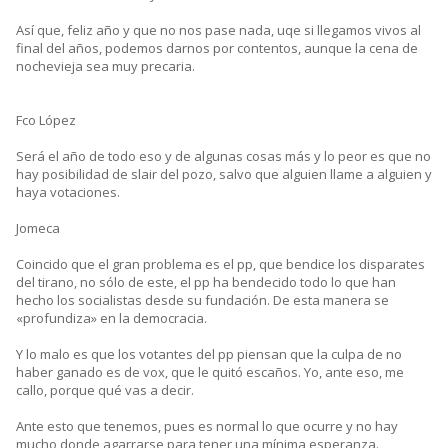
Así que, feliz año y que no nos pase nada, uqe si llegamos vivos al
final del años, podemos darnos por contentos, aunque la cena de
nochevieja sea muy precaria.
Fco López
Será el año de todo eso y de algunas cosas más y lo peor es que no
hay posibilidad de slair del pozo, salvo que alguien llame a alguien y
haya votaciones.
Jomeca
Coincido que el gran problema es el pp, que bendice los disparates
del tirano, no sólo de este, el pp ha bendecido todo lo que han
hecho los socialistas desde su fundación. De esta manera se
«profundiza» en la democracia.
Y lo malo es que los votantes del pp piensan que la culpa de no
haber ganado es de vox, que le quitó escaños. Yo, ante eso, me
callo, porque qué vas a decir.
Ante esto que tenemos, pues es normal lo que ocurre y no hay
mucho donde agarrarse para tener una mínima esperanza.