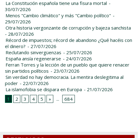
La Constitución española tiene una fisura mortal
-
30/07/2026
Menos "Cambio climático" y más "Cambio político"
-
29/07/2026
Otra historia vergonzante de corrupción y bajeza sanchista
- 28/07/2026
Récord de impuestos; récord de abandono ¿Qué hacéis con
el dinero?
- 27/07/2026
Reclutando sinvergüenzas
- 25/07/2026
España ansía regenerarse
- 24/07/2026
Ferran Torres y la lección de un pueblo que quiere renacer
sin partidos políticos
- 23/07/2026
Sin verdad no hay democracia. La mentira deslegitima al
poder
- 22/07/2026
La islamofobia se dispara en Europa
- 21/07/2026
1
2
3
4
5
»
...
684