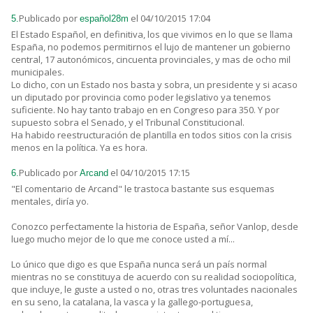
Publicado por
el 04/10/2015 17:04
5.
español28m
El Estado Español, en definitiva, los que vivimos en lo que se llama
España, no podemos permitirnos el lujo de mantener un gobierno
central, 17 autonómicos, cincuenta provinciales, y mas de ocho mil
municipales.
Lo dicho, con un Estado nos basta y sobra, un presidente y si acaso
un diputado por provincia como poder legislativo ya tenemos
suficiente. No hay tanto trabajo en en Congreso para 350. Y por
supuesto sobra el Senado, y el Tribunal Constitucional.
Ha habido reestructuración de plantilla en todos sitios con la crisis
menos en la política. Ya es hora.
Publicado por
el 04/10/2015 17:15
6.
Arcand
"El comentario de Arcand" le trastoca bastante sus esquemas
mentales, diría yo.
Conozco perfectamente la historia de España, señor Vanlop, desde
luego mucho mejor de lo que me conoce usted a mí...
Lo único que digo es que España nunca será un país normal
mientras no se constituya de acuerdo con su realidad sociopolítica,
que incluye, le guste a usted o no, otras tres voluntades nacionales
en su seno, la catalana, la vasca y la gallego-portuguesa,