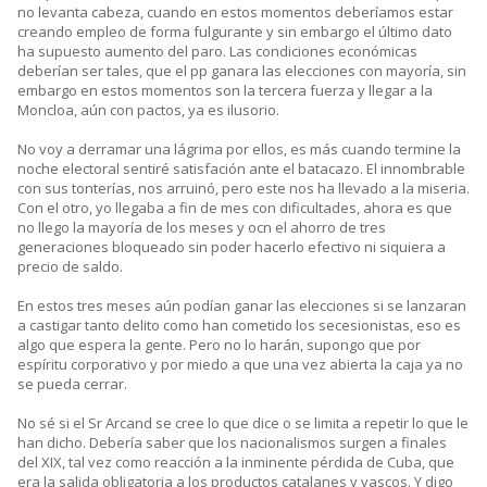
no levanta cabeza, cuando en estos momentos deberíamos estar
creando empleo de forma fulgurante y sin embargo el último dato
ha supuesto aumento del paro. Las condiciones económicas
deberían ser tales, que el pp ganara las elecciones con mayoría, sin
embargo en estos momentos son la tercera fuerza y llegar a la
Moncloa, aún con pactos, ya es ilusorio.
No voy a derramar una lágrima por ellos, es más cuando termine la
noche electoral sentiré satisfación ante el batacazo. El innombrable
con sus tonterías, nos arruinó, pero este nos ha llevado a la miseria.
Con el otro, yo llegaba a fin de mes con dificultades, ahora es que
no llego la mayoría de los meses y ocn el ahorro de tres
generaciones bloqueado sin poder hacerlo efectivo ni siquiera a
precio de saldo.
En estos tres meses aún podían ganar las elecciones si se lanzaran
a castigar tanto delito como han cometido los secesionistas, eso es
algo que espera la gente. Pero no lo harán, supongo que por
espíritu corporativo y por miedo a que una vez abierta la caja ya no
se pueda cerrar.
No sé si el Sr Arcand se cree lo que dice o se limita a repetir lo que le
han dicho. Debería saber que los nacionalismos surgen a finales
del XIX, tal vez como reacción a la inminente pérdida de Cuba, que
era la salida obligatoria a los productos catalanes y vascos. Y digo