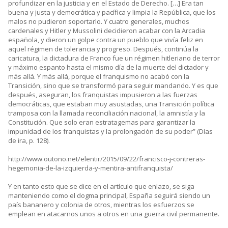
profundizar en la justicia y en el Estado de Derecho. […] Era tan
buena y justa y democrática y pacífica y limpia la República, que los
malos no pudieron soportarlo. Y cuatro generales, muchos
cardenales y Hitler y Mussolini decidieron acabar con la Arcadia
española, y dieron un golpe contra un pueblo que vivía feliz en
aquel régimen de tolerancia y progreso. Después, continúa la
caricatura, la dictadura de Franco fue un régimen hitleriano de terror
y máximo espanto hasta el mismo día de la muerte del dictador y
más allá. Y más allá, porque el franquismo no acabó con la
Transición, sino que se transformó para seguir mandando. Y es que
después, aseguran, los franquistas impusieron a las fuerzas
democráticas, que estaban muy asustadas, una Transición política
tramposa con la llamada reconciliación nacional, la amnistía y la
Constitución. Que solo eran estratagemas para garantizar la
impunidad de los franquistas y la prolongación de su poder” (Días
de ira, p. 128).
http://www.outono.net/elentir/2015/09/22/francisco-j-contreras-
hegemonia-de-la-izquierda-y-mentira-antifranquista/
Y en tanto esto que se dice en el artículo que enlazo, se siga
manteniendo como el dogma principal, España seguirá siendo un
país bananero y colonia de otros, mientras los esfuerzos se
emplean en atacarnos unos a otros en una guerra civil permanente.