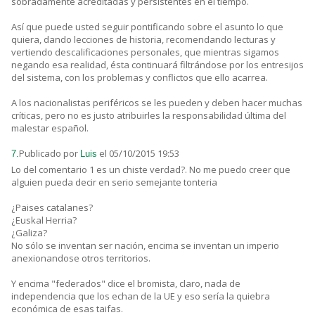
sobradamente acreditadas y persistentes en el tiempo.
Así que puede usted seguir pontificando sobre el asunto lo que
quiera, dando lecciones de historia, recomendando lecturas y
vertiendo descalificaciones personales, que mientras sigamos
negando esa realidad, ésta continuará filtrándose por los entresijos
del sistema, con los problemas y conflictos que ello acarrea.
A los nacionalistas periféricos se les pueden y deben hacer muchas
críticas, pero no es justo atribuirles la responsabilidad última del
malestar español.
Publicado por
el 05/10/2015 19:53
7.
Luis
Lo del comentario 1 es un chiste verdad?. No me puedo creer que
alguien pueda decir en serio semejante tonteria
¿Paises catalanes?
¿Euskal Herria?
¿Galiza?
No sólo se inventan ser nación, encima se inventan un imperio
anexionandose otros territorios.
Y encima "federados" dice el bromista, claro, nada de
independencia que los echan de la UE y eso sería la quiebra
económica de esas taifas.