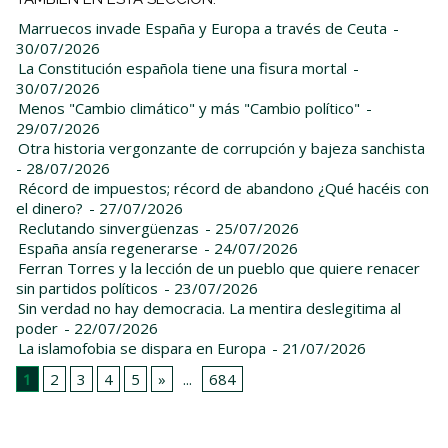
Marruecos invade España y Europa a través de Ceuta
-
30/07/2026
La Constitución española tiene una fisura mortal
-
30/07/2026
Menos "Cambio climático" y más "Cambio político"
-
29/07/2026
Otra historia vergonzante de corrupción y bajeza sanchista
- 28/07/2026
Récord de impuestos; récord de abandono ¿Qué hacéis con
el dinero?
- 27/07/2026
Reclutando sinvergüenzas
- 25/07/2026
España ansía regenerarse
- 24/07/2026
Ferran Torres y la lección de un pueblo que quiere renacer
sin partidos políticos
- 23/07/2026
Sin verdad no hay democracia. La mentira deslegitima al
poder
- 22/07/2026
La islamofobia se dispara en Europa
- 21/07/2026
1
2
3
4
5
»
...
684