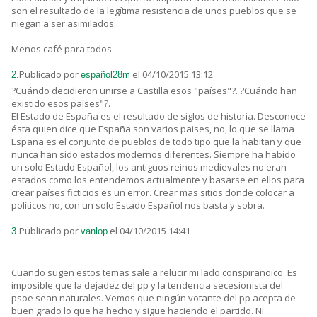
son el resultado de la legítima resistencia de unos pueblos que se
niegan a ser asimilados.
Menos café para todos.
Publicado por
el 04/10/2015 13:12
2.
español28m
?Cuándo decidieron unirse a Castilla esos "países"?. ?Cuándo han
existido esos países"?.
El Estado de España es el resultado de siglos de historia. Desconoce
ésta quien dice que España son varios paises, no, lo que se llama
España es el conjunto de pueblos de todo tipo que la habitan y que
nunca han sido estados modernos diferentes. Siempre ha habido
un solo Estado Español, los antiguos reinos medievales no eran
estados como los entendemos actualmente y basarse en ellos para
crear países ficticios es un error. Crear mas sitios donde colocar a
políticos no, con un solo Estado Español nos basta y sobra.
Publicado por
el 04/10/2015 14:41
3.
vanlop
Cuando sugen estos temas sale a relucir mi lado conspiranoico. Es
imposible que la dejadez del pp y la tendencia secesionista del
psoe sean naturales. Vemos que ningún votante del pp acepta de
buen grado lo que ha hecho y sigue haciendo el partido. Ni