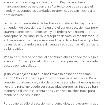
aceptaban los enjuagues de Aznar con Pujol ni aceptan el
maricompejineo de este con el señorito. Lo que pasa es que el
miedo y las supuestas bondades económicas pesan mucho a la
hora del voto.
Lo mismo podemos decir de las bases socialistas, la mayoría no
entienden de secesiones, ni siquiera el psc era secesionista, pero
cuarenta años de autonomismo y de federalismo hacen que los
conceptos se pierdan. Pero la disciplina de voto, el considerar que
el lider no se equivoca y el miedo-odio a la derecha, hacen que las
bases sigan votando a unos dirigentes cada vez más idiotas fuera
de la realidad.
¿Y eso ha sucedido por casualidad? Pues ahí es donde me niego a
aceptarlo. Como dijo auel político centroeuropeo: en política, nada
sucede por casualidad.
¿Cual es la hoja de ruta que nos lleva a la desaparición como
nación? Ahí es donde me pierdo y no conozco la respuesta. Pero
conociendo al personal, está claro que hay un plan director que nos
lleva a la ruina, no puede ser casualidad porque las líneas se han
mantenido durante cuarenta años y eso son muchos ñaos para
mantener una casualidad.
Porque no es sólo el secesionismo, como dice, es la economía que