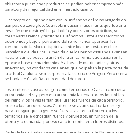
obligatoria puers esos productos se podían haber comprado más
baratos y de mejor calidad en el mercado useño.
El concepto de España nace con la unificación del reino visigodo en
tiempos de Leovigildo. Cuandola invasión musulmana, que fue una
invasión que destruyó lo que había y por razones prácticas, se
crean varios reinos y territorios autónomos. Entre estos territorios
autónomos y bajo el patrocinio del reino franco, aparecen los
condados de la Marca Hispánica, entre los que destacan el de
Barcelona o el de Urgel. A medida que los reinos cristianos avanzan
hacia el sur, se busca la unión de la única forma que sabían en la
época: a base de matrimonios. Y a base de matrimonios y otras
anexiones, los condados catalanes, que ocupaban la parte norte de
la actual Cataluña, se incorporan a la corona de Aragón. Pero nunca
se habla de Cataluña como entidad de nada.
Los territorios vascos, surgen como territorios de Castilla con cierta
autonomía del rey, pero esa autonomía la tenían todos los nobles
del reino y los reyes tenían que jurar los fueros de cada territorio,
no solo los fueros vascos. Conforme se avanzaba hacia el sur y
para consguir que la gente se fuera a vivir en la frontera, a los
territorios se le ocncedían fueros y privilegios, en función de la
oferta y la demanda, por eso cada territorio tenía fueros distintos.
Parte de las actuales vascongadas, era del reino de Navarra, que