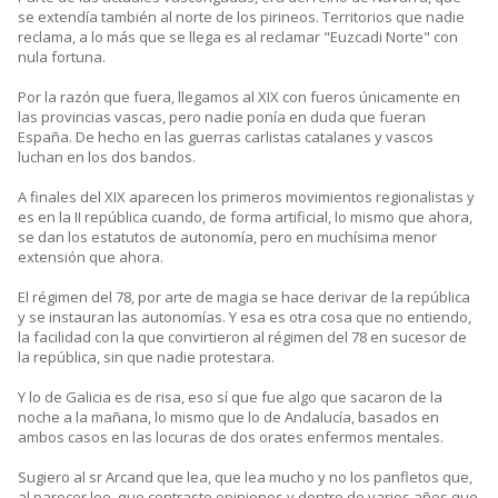
se extendía también al norte de los pirineos. Territorios que nadie
reclama, a lo más que se llega es al reclamar "Euzcadi Norte" con
nula fortuna.
Por la razón que fuera, llegamos al XIX con fueros únicamente en
las provincias vascas, pero nadie ponía en duda que fueran
España. De hecho en las guerras carlistas catalanes y vascos
luchan en los dos bandos.
A finales del XIX aparecen los primeros movimientos regionalistas y
es en la II república cuando, de forma artificial, lo mismo que ahora,
se dan los estatutos de autonomía, pero en muchísima menor
extensión que ahora.
El régimen del 78, por arte de magia se hace derivar de la república
y se instauran las autonomías. Y esa es otra cosa que no entiendo,
la facilidad con la que convirtieron al régimen del 78 en sucesor de
la república, sin que nadie protestara.
Y lo de Galicia es de risa, eso sí que fue algo que sacaron de la
noche a la mañana, lo mismo que lo de Andalucía, basados en
ambos casos en las locuras de dos orates enfermos mentales.
Sugiero al sr Arcand que lea, que lea mucho y no los panfletos que,
al parecer lee, que contraste opiniones y dentro de varios años que