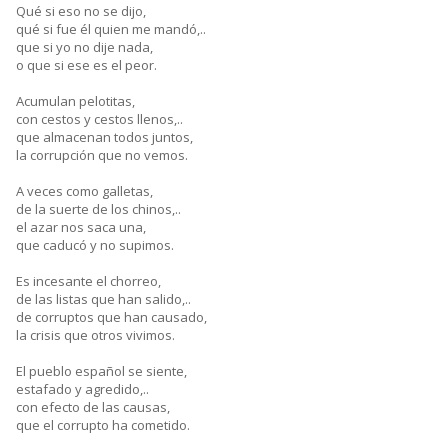
Qué si eso no se dijo,
qué si fue él quien me mandó,..
que si yo no dije nada,
o que si ese es el peor.
Acumulan pelotitas,
con cestos y cestos llenos,..
que almacenan todos juntos,
la corrupción que no vemos.
A veces como galletas,
de la suerte de los chinos,..
el azar nos saca una,
que caducó y no supimos.
Es incesante el chorreo,
de las listas que han salido,..
de corruptos que han causado,
la crisis que otros vivimos.
El pueblo español se siente,
estafado y agredido,..
con efecto de las causas,
que el corrupto ha cometido.