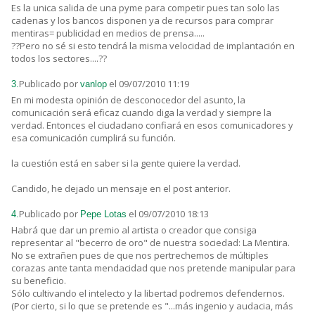
Es la unica salida de una pyme para competir pues tan solo las
cadenas y los bancos disponen ya de recursos para comprar
mentiras= publicidad en medios de prensa.....
??Pero no sé si esto tendrá la misma velocidad de implantación en
todos los sectores....??
Publicado por
el 09/07/2010 11:19
3.
vanlop
En mi modesta opinión de desconocedor del asunto, la
comunicación será eficaz cuando diga la verdad y siempre la
verdad. Entonces el ciudadano confiará en esos comunicadores y
esa comunicación cumplirá su función.
la cuestión está en saber si la gente quiere la verdad.
Candido, he dejado un mensaje en el post anterior.
Publicado por
el 09/07/2010 18:13
4.
Pepe Lotas
Habrá que dar un premio al artista o creador que consiga
representar al "becerro de oro" de nuestra sociedad: La Mentira.
No se extrañen pues de que nos pertrechemos de múltiples
corazas ante tanta mendacidad que nos pretende manipular para
su beneficio.
Sólo cultivando el intelecto y la libertad podremos defendernos.
(Por cierto, si lo que se pretende es "...más ingenio y audacia, más