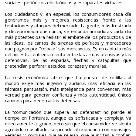
sociales, periódicos electrónicos y escaparates virtuales.
Los ciudadanos y, en especial, los consumidores cada día
generamos más y mejores resistencias frente a las
tentaciones y ataques del mercado. La gente, más frustrada
y decepcionada que nunca, se enfunda armaduras cada día
más potentes para resistir el embate de los productos y de
las ideas, los cantos de sirenas de políticos y mercaderes
que pugnan por “colocar” sus mercancías. Es un capítulo más
del ancestral enfrentamiento entre las armas ofensivas y las
defensivas, de las espadas, flechas y catapultas que
pretendían perforar escudos, corazas y murallas.
La crisis económica atroz que ha puesto de rodillas al
mundo exige más ingenio y audacia, más eficacia en las
técnicas persuasión, más inteligencia para convencer, más
verdad para generar confianza y más autenticidad, únicos
caminos para penetrar las defensas.
La “comunicación que supera las defensas” no pierde el
tiempo en florituras, aunque es sofisticada y compleja. Va
directamente al grano, pero sin que el consumidor se sienta
agredido o asaltado, sorprende al ciudadano con mensajes
veraces y cordiales que le relajan, que le incitan a confiar,