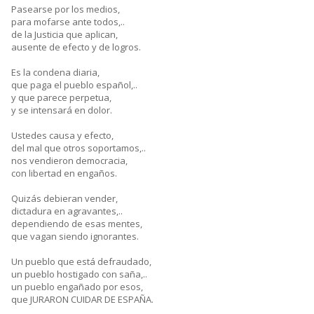
Pasearse por los medios,
para mofarse ante todos,..
de la Justicia que aplican,
ausente de efecto y de logros.
Es la condena diaria,
que paga el pueblo español,..
y que parece perpetua,
y se intensará en dolor.
Ustedes causa y efecto,
del mal que otros soportamos,..
nos vendieron democracia,
con libertad en engaños.
Quizás debieran vender,
dictadura en agravantes,..
dependiendo de esas mentes,
que vagan siendo ignorantes.
Un pueblo que está defraudado,
un pueblo hostigado con saña,..
un pueblo engañado por esos,
que JURARON CUIDAR DE ESPAÑA.