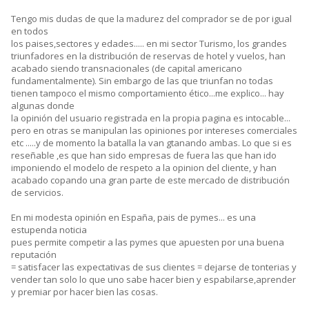
Tengo mis dudas de que la madurez del comprador se de por igual
en todos
los paises,sectores y edades..... en mi sector Turismo, los grandes
triunfadores en la distribución de reservas de hotel y vuelos, han
acabado siendo transnacionales (de capital americano
fundamentalmente). Sin embargo de las que triunfan no todas
tienen tampoco el mismo comportamiento ético...me explico... hay
algunas donde
la opinión del usuario registrada en la propia pagina es intocable...
pero en otras se manipulan las opiniones por intereses comerciales
etc .....y de momento la batalla la van gtanando ambas. Lo que si es
reseñable ,es que han sido empresas de fuera las que han ido
imponiendo el modelo de respeto a la opinion del cliente, y han
acabado copando una gran parte de este mercado de distribución
de servicios.
En mi modesta opinión en España, pais de pymes... es una
estupenda noticia
pues permite competir a las pymes que apuesten por una buena
reputación
= satisfacer las expectativas de sus clientes = dejarse de tonterias y
vender tan solo lo que uno sabe hacer bien y espabilarse,aprender
y premiar por hacer bien las cosas.