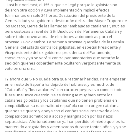
- Last but not least, el 155 al que se llegó porque lo golpistas no
dejaron otra opción y cuya implementación implicó efectos
fulminantes en solo 24 horas: Destitución del presidente de la
Generalidad y su gobierno, destitución del traidor Mayor Trapero de
los Mossos, Cierre de las llamadas "embajadas catalanas", inutiles
pero costosas a nivel del 3%. Disolución del Parlamento Catalán y
sobre todo convocatoria de elecciones autonomicas para el
próximo 21-Noviembre. La semana próxima querellas de la Fiscalia
General del Estado contra los golpistas, en especial Presidente y
Vicepresidente del ex gobierno, presidenta del Parlamento,
consejeros y ya se verá si contra parlamentarios que votarón la
sedición quienes cobardemente ocultaron vergonzantemente su
voto en una urna.
¿Y ahora que?.- No queda otra que restañar heridas. Para empezar
en el resto de España ha dejado de hablarse, y es mucho, de
"Cataluña" y "los catalanes" con caracter peyorativo como si todo
fuera una única cuestión. Ya se distingue muy bien entre los
catalanes golpistas y los catalanes que no tienen problema en
compatibilizar su nacionalidad española con su origen catalan a
quienes se quiere y apoya con el cariños social reservado a los
compatriotas sometidos a acoso y marginación por los nazis
separatistas. Afortunadamente ya han perdido el miedo que los ha
mantenido acogotados y amenazados durante tantos años, y ya se