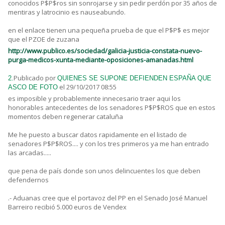
conocidos P$P$ros sin sonrojarse y sin pedir perdón por 35 años de
mentiras y latrocinio es nauseabundo.
en el enlace tienen una pequeña prueba de que el P$P$ es mejor
que el PZOE de zuzana
http://www.publico.es/sociedad/galicia-justicia-constata-nuevo-
purga-medicos-xunta-mediante-oposiciones-amanadas.html
Publicado por
2.
QUIENES SE SUPONE DEFIENDEN ESPAÑA QUE
el 29/10/2017 08:55
ASCO DE FOTO
es imposible y probablemente innecesario traer aqui los
honorables antecedentes de los senadores P$P$ROS que en estos
momentos deben regenerar cataluña
Me he puesto a buscar datos rapidamente en el listado de
senadores P$P$ROS.... y con los tres primeros ya me han entrado
las arcadas.....
que pena de país donde son unos delincuentes los que deben
defendernos
.- Aduanas cree que el portavoz del PP en el Senado José Manuel
Barreiro recibió 5.000 euros de Vendex