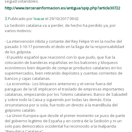
seguid votandoles.
http://www.tercerainformacion.es/antigua/spip.php?article30722
Publicado por
el 29/10/2017 09:02
3.
Isacar
La Sedición catalana va a perder, de hecho ha perdido ya, por
varios motivos:
- La intervención nítida y cortante del Rey Felipe VI en la noche del
pasado 3-10-17 poniendo el dedo en la llaga de la responsabilidad
de los golpista.
- El pueblo español que reaccionó con lo que pudo, que fue la
colocación de banderas españolas en los balcones y bloqueos
económicos bien dejando de comprar productos catalanes en los
supermercados, bien retirando depósitos y cuentas corrientes de
bancos y cajas catalanas.
- La economía.- Los bloqueos anteriores y el verse fuera del
paraguas de la UE implicaron el traslado de empresas importantes
catalanas, empezando por los Totems catalanes: Banco de Sabadell
y sobre todo la Caixa y siguiendo por todas las demás. Esta
circunstancia por si sola, fue todo un directo a la mandíbula del
golpismo catalán.
- La Union Europea que desde el primer momento se puso de parte
del gobierno legitimo de España y en contra de la Sedición y ni un
solo pais democratico occidental ha reconocido a la malparida
"Republica Catalana".