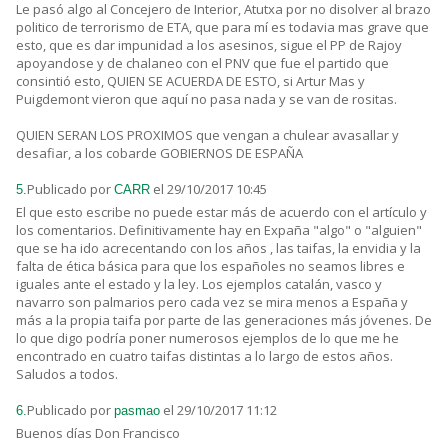
Le pasó algo al Concejero de Interior, Atutxa por no disolver al brazo
politico de terrorismo de ETA, que para mí es todavia mas grave que
esto, que es dar impunidad a los asesinos, sigue el PP de Rajoy
apoyandose y de chalaneo con el PNV que fue el partido que
consintió esto, QUIEN SE ACUERDA DE ESTO, si Artur Mas y
Puigdemont vieron que aquí no pasa nada y se van de rositas.
QUIEN SERAN LOS PROXIMOS que vengan a chulear avasallar y
desafiar, a los cobarde GOBIERNOS DE ESPAÑA
Publicado por
el 29/10/2017 10:45
5.
CARR
El que esto escribe no puede estar más de acuerdo con el artículo y
los comentarios. Definitivamente hay en Expaña "algo" o "alguien"
que se ha ido acrecentando con los años , las taifas, la envidia y la
falta de ética básica para que los españoles no seamos libres e
iguales ante el estado y la ley. Los ejemplos catalán, vasco y
navarro son palmarios pero cada vez se mira menos a España y
más a la propia taifa por parte de las generaciones más jóvenes. De
lo que digo podría poner numerosos ejemplos de lo que me he
encontrado en cuatro taifas distintas a lo largo de estos años.
Saludos a todos.
Publicado por
el 29/10/2017 11:12
6.
pasmao
Buenos días Don Francisco