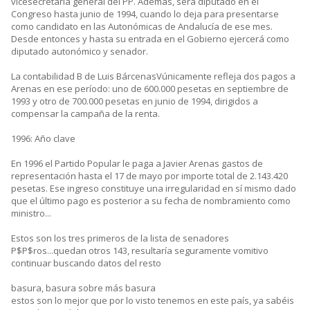
vicesecretaría general del PP. Además, será diputado en el
Congreso hasta junio de 1994, cuando lo deja para presentarse
como candidato en las Autonómicas de Andalucía de ese mes.
Desde entonces y hasta su entrada en el Gobierno ejercerá como
diputado autonómico y senador.
La contabilidad B de Luis BárcenasVúnicamente refleja dos pagos a
Arenas en ese período: uno de 600.000 pesetas en septiembre de
1993 y otro de 700.000 pesetas en junio de 1994, dirigidos a
compensar la campaña de la renta.
1996: Año clave
En 1996 el Partido Popular le paga a Javier Arenas gastos de
representación hasta el 17 de mayo por importe total de 2.143.420
pesetas. Ese ingreso constituye una irregularidad en sí mismo dado
que el último pago es posterior a su fecha de nombramiento como
ministro...
Estos son los tres primeros de la lista de senadores
P$P$ros...quedan otros 143, resultaría seguramente vomitivo
continuar buscando datos del resto
basura, basura sobre más basura
estos son lo mejor que por lo visto tenemos en este país, ya sabéis