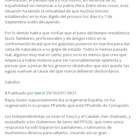
manifiestan, el pasado dia 8 y hoy mismo, en defensa de su
españolidad sin renunciar a su patria chica. Entre otras cosas, esta
situación ha tenido la virtualidad de que muchos boicots
establecidos en lo mas álgido del proceso los dias 6 y 7 de
Septiembre estén decayendo.
Por lo demás habra que confiar que el paso del tiempo restablezca
lazos familiares, profesionales y de amigos rotos en la
confrontación brutal que los golpistas pusieron en marcha para dar
carta de naturaleza a su golpe de estado. Todos lo hemos pasado
mal, algunos muy mal es cierto, pero no lo es menos que creo que
empieza a haber motivos para ser razonablemente optimista y
pensar que a pesar de los groseros obstáculos que aún queda, las
aguas vuelvan al cauce del que nunca debieron desbordarse.
Saludos.
Publicado por
el 29/10/2017 09:31
4.
toni
Rajoy Quien supuestamente iba a regenerar España, no ha
regenerado ni su propio PPartido que está PPodrido de Corrupción.
Los Independentistas ya sean el Vasco y el Catalan, han chuleado, y
avasallado a los Gobiernos de turno del PPSOE, que como unica
respuesta ha sido bajarse los pantalones, y talonarios de
muchisimos dineros para callarlos, creando así un gran