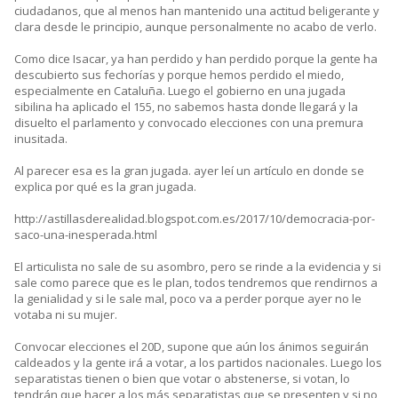
ciudadanos, que al menos han mantenido una actitud beligerante y
clara desde le principio, aunque personalmente no acabo de verlo.
Como dice Isacar, ya han perdido y han perdido porque la gente ha
descubierto sus fechorías y porque hemos perdido el miedo,
especialmente en Cataluña. Luego el gobierno en una jugada
sibilina ha aplicado el 155, no sabemos hasta donde llegará y la
disuelto el parlamento y convocado elecciones con una premura
inusitada.
Al parecer esa es la gran jugada. ayer leí un artículo en donde se
explica por qué es la gran jugada.
http://astillasderealidad.blogspot.com.es/2017/10/democracia-por-
saco-una-inesperada.html
El articulista no sale de su asombro, pero se rinde a la evidencia y si
sale como parece que es le plan, todos tendremos que rendirnos a
la genialidad y si le sale mal, poco va a perder porque ayer no le
votaba ni su mujer.
Convocar elecciones el 20D, supone que aún los ánimos seguirán
caldeados y la gente irá a votar, a los partidos nacionales. Luego los
separatistas tienen o bien que votar o abstenerse, si votan, lo
tendrán que hacer a los más separatistas que se presenten y si no