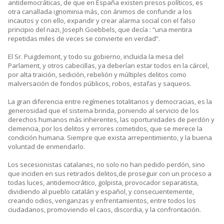
antidemocráticas, de que en España existen presos políticos, es
otra canallada ignominia más, con ánimos de confundir a los
incautos y con ello, expandir y crear alarma social con el falso
principio del nazi, Joseph Goebbels, que decía : “una mentira
repetidas miles de veces se convierte en verdad”.
El Sr. Puigdemont, y todo su gobierno, incluida la mesa del
Parlament, y otros cabecillas, ya deberían estar todos en la cárcel,
por alta traición, sedición, rebelión y múltiples delitos como
malversación de fondos públicos, robos, estafas y saqueos.
La gran diferencia entre regímenes totalitarios y democracias, es la
generosidad que el sistema brinda, poniendo al servicio de los
derechos humanos más inherentes, las oportunidades de perdón y
clemencia, por los delitos y errores cometidos, que se merece la
condición humana. Siempre que exista arrepentimiento, y la buena
voluntad de enmendarlo.
Los secesionistas catalanes, no solo no han pedido perdón, sino
que inciden en sus retirados delitos,de proseguir con un proceso a
todas luces, antidemocrático, golpista, provocador separatista,
dividiendo al pueblo catalán y español, y consecuentemente,
creando odios, venganzas y enfrentamientos, entre todos los
ciudadanos, promoviendo el caos, discordia, y la confrontación.