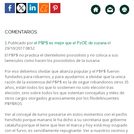
COMENTARIOS:
Publicado por
el
1.
el P$P$ es mejor que el PzOE de zuzana
29/10/2017 08:52
El P$P$ no practica el clientelismo psociolisto y no coloca a sus
lameculos como hacen los psociolistos de la susana
Por eso debemos olvidar que alianza popular y el P$P$ fueron
fundados para robarnos, y para ayudarnos a olividar que la unica
razón de la existencia del P$P$ es la de seguir robandonos otros 35
años, están todos los que lo sostienen no solo elección tras
elección, sino sobre todos los que ostentan concejalías y miles de
otros cargos otorgados graciosamente por los filodelincuentes
P$P$ROS
Ver al concejal de turno pasearse en estos momentos con el pecho
henchido porque mariano le ha dicho a su secretaria que gobierne
cataluña porque el tiene que leer el marca y hoy está muy ocupado
con el furvo, es sencillamente repugnante. Ver a nuestros vecinos y