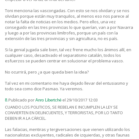
Toni menciona las vascongadas. Con esto se nos olvidan y se nos
olvidan porque están muy tranquilos, al menos eso nos parece al
notar la falta de noticias en los medios. Pero ellos, una vez
conseguido en las tres provincias lo que querían, van a por Navarra
y luego a por las provincias limítrofes, porque un país con la
extensión de las tres provincias y sin agricultura, no es país.
Si la genial jugada sale bien, tal vez frene mucho los ánimos allí, en
cualquier caso, desactivado el separatismo catalán, todos los
esfuerzos se pueden centrar en solucionar el problema vasco.
No ocurrirá, pero ¿a que queda bien la idea?
Tal vez en mi comentario me haya dejado llevar del entusiasmo y
todo sea como dice Pasmao. Ya veremos.
Publicado por
el 29/10/2017 12:03
8.
Anro Libertché
CUANDO LOS POLITICOS, SE REBELAN E INCUMPLEN LA LEY SE
CONVIERTEN EN DELINCUENTES, Y TERRORISTAS, POR LO TANTO
DEBEN IR A LA CÁRCEL.
Las falacias, mentiras y tergiversaciones que vienen utilizando los
nacionalistas excluyentes, radicales de izquierdas, y otras faunas