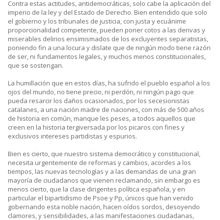
Contra estas actitudes, antidemocráticas, solo cabe la aplicación del
imperio de la ley y del Estado de Derecho. Bien entendido que solo
el gobierno y los tribunales de justicia, con justa y ecuánime
proporcionalidad competente, pueden poner cotos a las derivas y
miserables delirios ensimismados de los excluyentes separatistas,
poniendo fin a una locura y dislate que de ningún modo tiene razón
de ser, ni fundamentos legales, y muchos menos constitucionales,
que se sostengan.
La humillación que en estos días, ha sufrido el pueblo español a los
ojos del mundo, no tiene precio, ni perdón, ni ningún pago que
pueda resarcir los daños ocasionados, por los secesionistas
catalanes, a una nación madre de naciones, con más de 500 años
de historia en común, manque les peses, a todos aquellos que
creen en la historia tergiversada por los picaros con fines y
exclusivos intereses partidistas y espurios.
Bien es cierto, que nuestro sistema democrático y constitucional,
necesita urgentemente de reformas y cambios, acordes a los
tiempos, las nuevas tecnologías y a las demandas de una gran
mayoría de ciudadanos que vienen reclamando, sin embargo es
menos cierto, que la clase dirigentes política española, y en
particular el bipartidismo de Psoe y Pp, únicos que han venido
gobernando esta noble nación, hacen oídos sordos, desoyendo
clamores, y sensibilidades, a las manifestaciones ciudadanas,