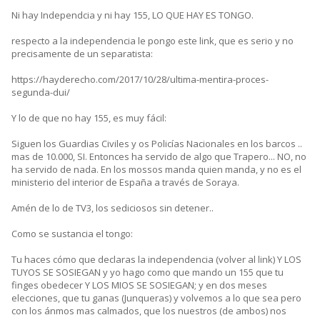
Ni hay Independcia y ni hay 155, LO QUE HAY ES TONGO.
respecto a la independencia le pongo este link, que es serio y no
precisamente de un separatista:
https://hayderecho.com/2017/10/28/ultima-mentira-proces-
segunda-dui/
Y lo de que no hay 155, es muy fácil:
Siguen los Guardias Civiles y os Policías Nacionales en los barcos ..
mas de 10.000, SI. Entonces ha servido de algo que Trapero... NO, no
ha servido de nada. En los mossos manda quien manda, y no es el
ministerio del interior de España a través de Soraya.
Amén de lo de TV3, los sediciosos sin detener..
Como se sustancia el tongo:
Tu haces cómo que declaras la independencia (volver al link) Y LOS
TUYOS SE SOSIEGAN y yo hago como que mando un 155 que tu
finges obedecer Y LOS MIOS SE SOSIEGAN; y en dos meses
elecciones, que tu ganas (Junqueras) y volvemos a lo que sea pero
con los ánmos mas calmados, que los nuestros (de ambos) nos