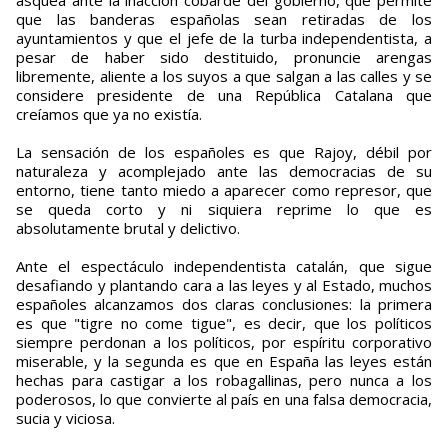
asquea ante la inacción cobarde del gobierno, que permite
que las banderas españolas sean retiradas de los
ayuntamientos y que el jefe de la turba independentista, a
pesar de haber sido destituido, pronuncie arengas
libremente, aliente a los suyos a que salgan a las calles y se
considere presidente de una República Catalana que
creíamos que ya no existía.
La sensación de los españoles es que Rajoy, débil por
naturaleza y acomplejado ante las democracias de su
entorno, tiene tanto miedo a aparecer como represor, que
se queda corto y ni siquiera reprime lo que es
absolutamente brutal y delictivo.
Ante el espectáculo independentista catalán, que sigue
desafiando y plantando cara a las leyes y al Estado, muchos
españoles alcanzamos dos claras conclusiones: la primera
es que "tigre no come tigue", es decir, que los políticos
siempre perdonan a los políticos, por espíritu corporativo
miserable, y la segunda es que en España las leyes están
hechas para castigar a los robagallinas, pero nunca a los
poderosos, lo que convierte al país en una falsa democracia,
sucia y viciosa.