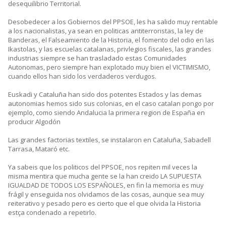
desequilibrio Territorial.
Desobedecer a los Gobiernos del PPSOE, les ha salido muy rentable
a los nacionalistas, ya sean en politicas antiterroristas, la ley de
Banderas, el Falseamiento de la Historia, el fomento del odio en las
Ikastolas, y las escuelas catalanas, privlegios fiscales, las grandes
industrias siempre se han trasladado estas Comunidades
Autonomas, pero siempre han explotado muy bien el VICTIMISMO,
cuando ellos han sido los verdaderos verdugos.
Euskadi y Cataluña han sido dos potentes Estados y las demas
autonomias hemos sido sus colonias, en el caso catalan pongo por
ejemplo, como siendo Andalucia la primera region de España en
producir Algodón
Las grandes factorias textiles, se instalaron en Cataluña, Sabadell
Tarrasa, Mataró etc.
Ya sabeis que los politicos del PPSOE, nos repiten mil veces la
misma mentira que mucha gente se la han creido LA SUPUESTA
IGUALDAD DE TODOS LOS ESPAÑOLES, en fin la memoria es muy
frágil y enseguida nos olvidamos de las cosas, aunque sea muy
reiterativo y pesado pero es cierto que el que olvida la Historia
estça condenado a repetirlo.