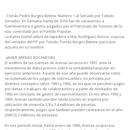
.-Tomás Pedro Burgos Beteta. Número 1 al Senado por Toledo.
Senador. En Semana Santa de 2010 fue de vacaciones a
Fuerteventura a gastos pagados por el Patronato de Turismo de la
isla, controlado por el Partido Popular.
La trama Gürtel utilizó de tapadera a Mar Rodríguez Alonso, esposa
del senador del PP por Toledo, Tomás Burgos Beteta, para que
actuara en su nombre
.-JAVIER ARENAS BOCANEGRA
El análisis de las cuentas de Arenas arranca en 1991, ante la
inexistencia de datos previos sobre la contabilidad popular en
ejercicios anteriores. A partir de ese año puede observarse cómo
se sistematizan los pagos de sobresueldos, en principio por
distintos conceptos (años 1991 y 1992, en los que se perciben pagos
por dietas o trabajos de colaboración) y a partir de mediados de
1992 en concepto de gastos de representación. En los años 1992 y
1993, Arenas también percibe retribuciones en especie por
utilización de vivienda, 2,8 y 3,4 millones de pesetas
respectivamente, pagos que también pueden rastrearse en el año
2000 (5,3 millones de pesetas).
En ese período inicial, hasta enero de 1996, Arenas ocupa una