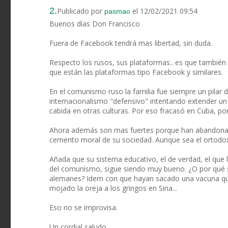
2.
Publicado por
el 12/02/2021 09:54
pasmao
Buenos días Don Francisco
Fuera de Facebook tendrá mas libertad, sin duda.
Respecto los rusos, sus plataformas.. es que también 
que están las plataformas tipo Facebook y similares.
En el comunismo ruso la familia fue siempre un pilar 
internacionalismo "defensivo" intentando extender un
cabida en otras culturas. Por eso fracasó en Cuba, po
Ahora además son mas fuertes porque han abandonad
cemento moral de su sociedad. Aunque sea el ortodo
Añada que su sistema educativo, el de verdad, el que l
del comunismo, sigue siendo muy bueno. ¿O por qué si
alemanes? Idem con que hayan sacado una vacuna que
mojado la oreja a los gringos en Siria...
Eso no se improvisa.
Un cordial saludo