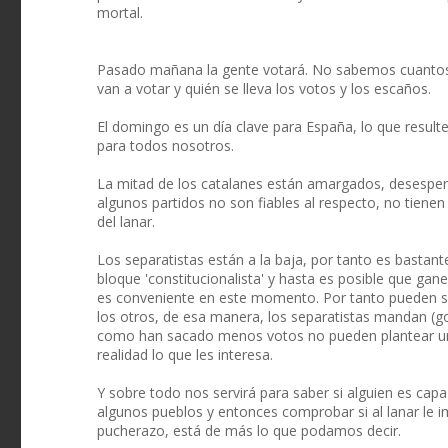
mortal.
Pasado mañana la gente votará. No sabemos cuantos 
van a votar y quién se lleva los votos y los escaños.
El domingo es un día clave para España, lo que result
para todos nosotros.
La mitad de los catalanes están amargados, desespe
algunos partidos no son fiables al respecto, no tiene
del lanar.
Los separatistas están a la baja, por tanto es bastan
bloque 'constitucionalista' y hasta es posible que ga
es conveniente en este momento. Por tanto pueden s
los otros, de esa manera, los separatistas mandan (go
como han sacado menos votos no pueden plantear un 
realidad lo que les interesa.
Y sobre todo nos servirá para saber si alguien es cap
algunos pueblos y entonces comprobar si al lanar le im
pucherazo, está de más lo que podamos decir.