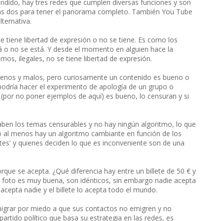
ido, hay tres redes que cumplen diversas funciones y son
as dos para tener el panorama completo. También You Tube
ternativa.
e tiene libertad de expresión o no se tiene. Es como los
o no se está. Y desde el momento en alguien hace la
amos, ilegales, no se tiene libertad de expresión.
uenos y malos, pero curiosamente un contenido es bueno o
 podría hacer el experimento de apología de un grupo o
 (por no poner ejemplos de aquí) es bueno, lo censuran y si
aben los temas censurables y no hay ningún algoritmo, lo que
o al menos hay un algoritmo cambiante en función de los
es' y quienes deciden lo que es inconveniente son de una
rque se acepta. ¿Qué diferencia hay entre un billete de 50 € y
la foto es muy buena, son idénticos, sin embargo nadie acepta
acepta nadie y el billete lo acepta todo el mundo.
migrar por miedo a que sus contactos no emigren y no
artido político que basa su estrategia en las redes, es