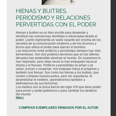
HIENAS Y BUITRES.
PERIODISMO Y RELACIONES
PERVERTIDAS CON EL PODER
Hienas y buitres es un libro escrito para despertar y
movilizar las conciencias dormidas e intoxicadas desde el
poder. Leerlo representa un vuelo rasante por encima de los
secretos de la comunicación moderna y de los recursos y
trucos que utiliza el poder para ejercer el dominio.
Las relaciones entre políticos y periodistas siempre han sido
tormentosas. Son dos poderes decisivos que en las últimas
décadas han pretendido dominar el mundo. En ocasiones lo
han mejorado, pero otras veces lo han empujado hacia el
drama y el fracaso. Políticos y periodistas se aman y se
odian, luchan y cooperan, nos empujan hacia el progreso y
también nos frenan. Son como las hienas y los buitres, que
comen y limpian huesos juntos, pero sin soportarse. Al
desentrañar el misterio, aprenderemos también a
defendernos de sus fechorías.
Los medios son la única fuerza del siglo XXI que tiene poder
para poner y quitar gobiernos y para cambiar los destinos
del mundo.
[
Más
]
COMPRAR EJEMPLARES FIRMADOS POR EL AUTOR