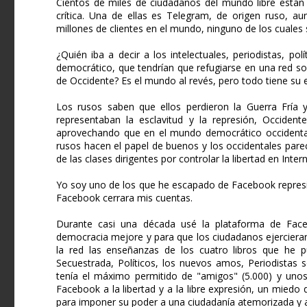
Cientos de miles de ciudadanos del mundo libre están 
crítica. Una de ellas es Telegram, de origen ruso, a
millones de clientes en el mundo, ninguno de los cuales 
¿Quién iba a decir a los intelectuales, periodistas, po
democrático, que tendrían que refugiarse en una red soc
de Occidente? Es el mundo al revés, pero todo tiene su e
Los rusos saben que ellos perdieron la Guerra Fría 
representaban la esclavitud y la represión, Occident
aprovechando que en el mundo democrático occidental 
rusos hacen el papel de buenos y los occidentales pare
de las clases dirigentes por controlar la libertad en Intern
Yo soy uno de los que he escapado de Facebook repres
Facebook cerrara mis cuentas.
Durante casi una década usé la plataforma de Face
democracia mejore y para que los ciudadanos ejercieran 
la red las enseñanzas de los cuatro libros que he 
Secuestrada, Políticos, los nuevos amos, Periodistas 
tenía el máximo permitido de "amigos" (5.000) y uno
Facebook a la libertad y a la libre expresión, un mie
para imponer su poder a una ciudadanía atemorizada y 