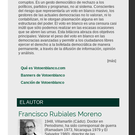
corruptos. Es un gesto democrático de rechazo a los
políticos, partidos y programas, no al sistema. Conscientes
del riesgo que representaría un voto en blanco masivo, los
gestores de las actuales democracias no lo valoran, ni lo
contabilizan, ni le otorgan plasmación alguna en las
estructuras del poder. El voto en blanco es una censura casi
inútil que sólo podemos realizar en las escasas ocasiones
que se abren las urnas. Esta bitácora abraza dos objetivos
principales: Valorar el peso del voto en blanco en las
democracias avanzadas y permitir a los ciudadanos libres
ejercer el derecho a la bofetada democrática de manera
permanente, a través de la difusión de información, opinión
y análisis.
[más]
Qué es Votoenblanco.com
Banners de Votoenblanco
Canción de Votoenblanco
EL AUTOR
Votoenblanco.com
Francisco Rubiales Moreno
1948, Villamartín (Cádiz). Doctor en
Periodismo, ha sido corresponsal de guerra
(Ramadam 1973, Nicaragua 1979 y El
Salvador 1980), director de las