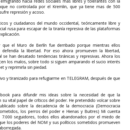
emigrando hacia redes sociales más libres y tolerantes con la
unque no controlada por el Kremlin, que ya tiene mas de 500
sufre represión y acoso.
líticos y ciudadanos del mundo occidental, teóricamente libre y
ial rusa para escapar de la tiranía represiva de las plataformas
xplicación.
y que el Muro de Berlín fue derribado porque mientras ellos
e defendía la libertad. Por eso ahora promueven la libertad,
se han desatado tendencias tiránicas y represivas. Ahora los
cen los malos, sobre todo si siguen amparando el sucio interés
et y reprimirla sin piedad.
ivo y tiranizado para refugiarme en TELEGRAM, después de que
book para difundir mis ideas sobre la necesidad de que la
su vital papel de críticos del poder. He pretendido volcar sobre
publicado sobre la decadencia de la democracia (Democracia
sometidos, los perros del poder e Hienas y Buitres) Mi cuenta
s 7.000 seguidores, todos ellos abandonados por el miedo de
do que los poderes del NOM y sus políticos sometidos promueven
aborregada.