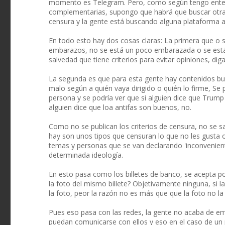
momento es Telegram. Pero, como según tengo entend
complementarias, supongo que habrá que buscar otr
censura y la gente está buscando alguna plataforma al
En todo esto hay dos cosas claras: La primera que o s
embarazos, no se está un poco embarazada o se está 
salvedad que tiene criterios para evitar opiniones, dig
La segunda es que para esta gente hay contenidos b
malo según a quién vaya dirigido o quién lo firme, Se
persona y se podría ver que si alguien dice que Trump
alguien dice que loa antifas son buenos, no.
Como no se publican los criterios de censura, no se s
hay son unos tipos que censuran lo que no les gusta 
temas y personas que se van declarando 'inconvenient
determinada ideología.
En esto pasa como los billetes de banco, se acepta po
la foto del mismo billete? Objetivamente ninguna, si 
la foto, peor la razón no es más que que la foto no la 
Pues eso pasa con las redes, la gente no acaba de e
puedan comunicarse con ellos y eso en el caso de un p