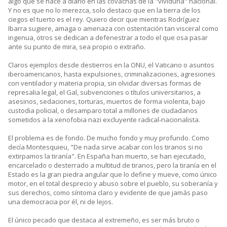
algo que se hace a diario en las covachas de la "vividuría" nacional.
Y no es que no lo merezca, solo destaco que en la tierra de los
ciegos el tuerto es el rey. Quiero decir que mientras Rodríguez
Ibarra sugiere, amaga o amenaza con ostentación tan visceral como
ingenua, otros se dedican a defenestrar a todo el que osa pasar
ante su punto de mira, sea propio o extraño.
Claros ejemplos desde destierros en la ONU, el Vaticano o asuntos
iberoamericanos, hasta expulsiones, criminalizaciones, agresiones
con ventilador y materia propia, sin olvidar diversas formas de
represalia legal, el Gal, subvenciones o títulos universitarios, a
asesinos, sedaciones, torturas, muertos de forma violenta, bajo
custodia policial, o desamparo total a millones de ciudadanos
sometidos a la xenofobia nazi excluyente radical-nacionalista.
El problema es de fondo. De mucho fondo y muy profundo. Como
decía Montesquieu, "De nada sirve acabar con los tiranos si no
extirpamos la tiranía". En España han muerto, se han ejecutado,
encarcelado o desterrado a multitud de tiranos, pero la tiranía en el
Estado es la gran piedra angular que lo define y mueve, como único
motor, en el total desprecio y abuso sobre el pueblo, su soberanía y
sus derechos, como síntoma claro y evidente de que jamás paso
una democracia por él, ni de lejos.
El único pecado que destaca al extremeño, es ser más bruto o