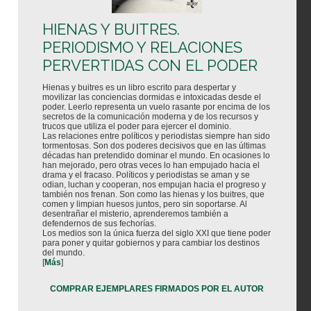
HIENAS Y BUITRES.
PERIODISMO Y RELACIONES
PERVERTIDAS CON EL PODER
Hienas y buitres es un libro escrito para despertar y
movilizar las conciencias dormidas e intoxicadas desde el
poder. Leerlo representa un vuelo rasante por encima de los
secretos de la comunicación moderna y de los recursos y
trucos que utiliza el poder para ejercer el dominio.
Las relaciones entre políticos y periodistas siempre han sido
tormentosas. Son dos poderes decisivos que en las últimas
décadas han pretendido dominar el mundo. En ocasiones lo
han mejorado, pero otras veces lo han empujado hacia el
drama y el fracaso. Políticos y periodistas se aman y se
odian, luchan y cooperan, nos empujan hacia el progreso y
también nos frenan. Son como las hienas y los buitres, que
comen y limpian huesos juntos, pero sin soportarse. Al
desentrañar el misterio, aprenderemos también a
defendernos de sus fechorías.
Los medios son la única fuerza del siglo XXI que tiene poder
para poner y quitar gobiernos y para cambiar los destinos
del mundo.
[
Más
]
COMPRAR EJEMPLARES FIRMADOS POR EL AUTOR