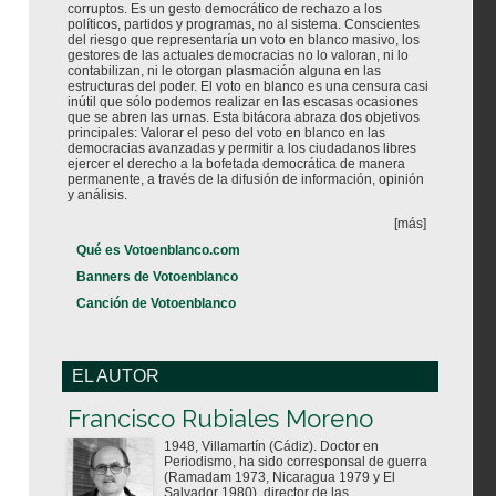
corruptos. Es un gesto democrático de rechazo a los
políticos, partidos y programas, no al sistema. Conscientes
del riesgo que representaría un voto en blanco masivo, los
gestores de las actuales democracias no lo valoran, ni lo
contabilizan, ni le otorgan plasmación alguna en las
estructuras del poder. El voto en blanco es una censura casi
inútil que sólo podemos realizar en las escasas ocasiones
que se abren las urnas. Esta bitácora abraza dos objetivos
principales: Valorar el peso del voto en blanco en las
democracias avanzadas y permitir a los ciudadanos libres
ejercer el derecho a la bofetada democrática de manera
permanente, a través de la difusión de información, opinión
y análisis.
[más]
Qué es Votoenblanco.com
Banners de Votoenblanco
Canción de Votoenblanco
EL AUTOR
Votoenblanco.com
Francisco Rubiales Moreno
1948, Villamartín (Cádiz). Doctor en
Periodismo, ha sido corresponsal de guerra
(Ramadam 1973, Nicaragua 1979 y El
Salvador 1980), director de las