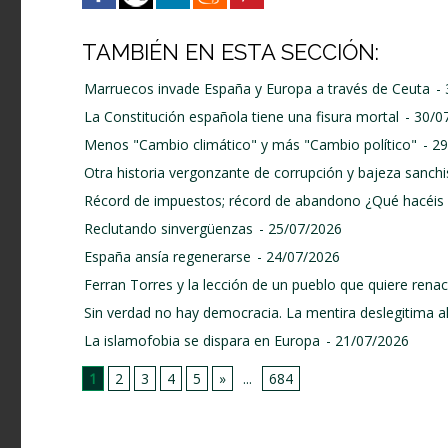
TAMBIÉN EN ESTA SECCIÓN:
Marruecos invade España y Europa a través de Ceuta
-
La Constitución española tiene una fisura mortal
- 30/0
Menos "Cambio climático" y más "Cambio político"
- 2
Otra historia vergonzante de corrupción y bajeza sanchi
Récord de impuestos; récord de abandono ¿Qué hacéis 
Reclutando sinvergüenzas
- 25/07/2026
España ansía regenerarse
- 24/07/2026
Ferran Torres y la lección de un pueblo que quiere renace
Sin verdad no hay democracia. La mentira deslegitima a
La islamofobia se dispara en Europa
- 21/07/2026
1
2
3
4
5
»
...
684