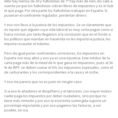
élite hay menos de 20 y futbolistas de 1ª hay más de cien, les sale a
cuenta ya que los futbolistas cobran libres de impuestos y es el club
el que paga. Por otra parte los futbolistas trabajan en España. Si
pusieran el coeficiente regulador, perderían dinero.
Y eso nos lleva a la justicia de los impuestos. Se ve claramente que
es injusto que alguien cuya vida laboral es muy corta pague como si
fuera normal, por tanto llegamos a la conclusión que en el fondo a
los políticos que mandan en hacienda no les importa la justicia, les
importa recaudar el máximo.
Pero da igual poner coeficientes correctores, los impuestos en
España son muy altos y eso ya es una injusticia. Este médico de la
carta paga más de la mitad de lo que gana en impuestos, pues al 36
% de IRPF, se deben sumar el IVA, los impuestos especiales, como el
de carburantes y los correspondientes a la casa y al coche.
Y eso me parece que no es justo en ningún caso.
Si a eso le añadimos el despilfarro y el latrocinio, con mayor motivo
nadie paga los impuestos por deber ciudadano, sino porque no
tiene más remedio y por eso la economía sumergida supone un
porcentaje importante y por eso pagamos las facturas, a ser
posible, sin iva.