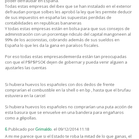
poder defraudar en España.
Todas estas empresas del ibex que se han instalado en el exterior
defraudan porque solbes les aprobó la ley que les permite deducir
de sus impuestos en españa las supuestas perdidas de
contabilidades en republicas bananeras
Y todas estas empresas están en bolsa para que sus consejos de
administración con un porcentaje ridiculo del capital mangoneen al
99% de los accionistas, cobrando además de sus sueldos en
España lo que les da la gana en paraísos fiscales.
Por eso todas estas empresasdemierda están tan preocupadas
con que el P$P$PSO€ dejen de gobernar y pueda venir alguien a
ajustarles las cuentas
Si hubiera huevos los españoles con dos dedos de frente
comprarían el combustible en la shell o en bp , hasta que el brufau
estuviera en la carcel
Si hubiera huevos los españoles no comprarían una puta acción de
esta basura que se envuelve en una bandera para engañaros
como a gilipollas.
Publicado por
el 09/12/2014 11:18
6.
Grimaldo.
A mi me parece que si el Estado te roba la mitad de lo que ganas, el