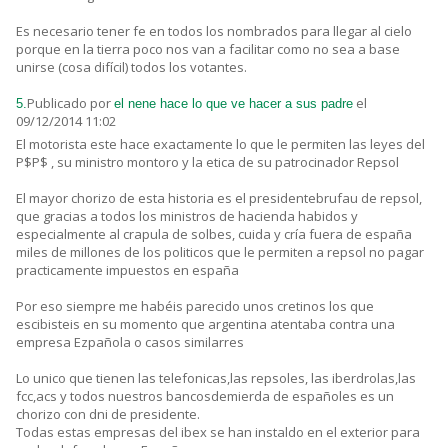
Es necesario tener fe en todos los nombrados para llegar al cielo
porque en la tierra poco nos van a facilitar como no sea a base
unirse (cosa difícil) todos los votantes.
Publicado por
el
5.
el nene hace lo que ve hacer a sus padre
09/12/2014 11:02
El motorista este hace exactamente lo que le permiten las leyes del
P$P$ , su ministro montoro y la etica de su patrocinador Repsol
El mayor chorizo de esta historia es el presidentebrufau de repsol,
que gracias a todos los ministros de hacienda habidos y
especialmente al crapula de solbes, cuida y cría fuera de españa
miles de millones de los politicos que le permiten a repsol no pagar
practicamente impuestos en españa
Por eso siempre me habéis parecido unos cretinos los que
escibisteis en su momento que argentina atentaba contra una
empresa Ezpañola o casos similarres
Lo unico que tienen las telefonicas,las repsoles, las iberdrolas,las
fcc,acs y todos nuestros bancosdemierda de españoles es un
chorizo con dni de presidente.
Todas estas empresas del ibex se han instaldo en el exterior para