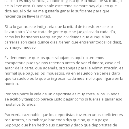
La cosa es muy sencilla, a nadie le gusta que la mitad de su trabajo
se lo lleve otro. Cuando sale este tema siempre hay alguien que
dice aquello de: ya me gustaría ganar lo suficiente para que
hacienda se lleve la mitad.
Si tú lo ganaras te indignaría que la mitad de tu esfuerzo se lo
llevara otro. Y si se trata de gente que se juega la vida cada día,
como los hermanos Marquez (no olvidemos que aunque las
carreras son cada quince días, tienen que entrenar todos los dias),
con mayor motivo.
Evidentemente que los que trabajamos aquí no tenemos
escapatoria pues ya nos retienen antes de ver el dinero, caso del
autor de la carta, que además, si trabajas para la Administración, es
normal que pagues los impuestos, va en el sueldo. Ya tienes claro
que tu sueldo es lo que te ingresan cada mes, no lo que figura en la
nómina.
Por otra parte la vida de un deportista es muy corta, a los 35 años
se acabó y tampoco parece justo pagar como si fueras a ganar eso
hasta los 65 años.
Parecería razonable que los deportistas tuvieran unos coeficientes
reductores, sin embargo hacienda dijo que no, que a pagar.
Supongo que han hecho sus cuentas y dado que deportistas de