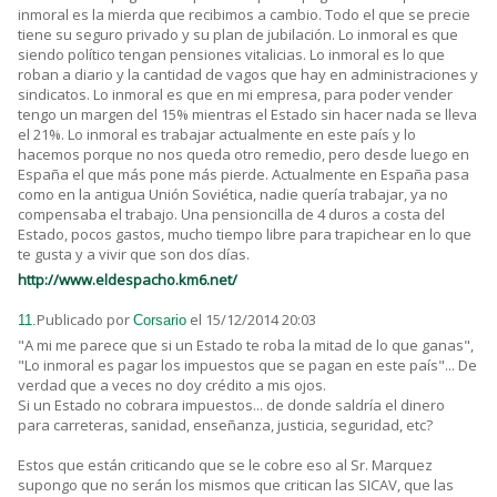
inmoral es la mierda que recibimos a cambio. Todo el que se precie
tiene su seguro privado y su plan de jubilación. Lo inmoral es que
siendo político tengan pensiones vitalicias. Lo inmoral es lo que
roban a diario y la cantidad de vagos que hay en administraciones y
sindicatos. Lo inmoral es que en mi empresa, para poder vender
tengo un margen del 15% mientras el Estado sin hacer nada se lleva
el 21%. Lo inmoral es trabajar actualmente en este país y lo
hacemos porque no nos queda otro remedio, pero desde luego en
España el que más pone más pierde. Actualmente en España pasa
como en la antigua Unión Soviética, nadie quería trabajar, ya no
compensaba el trabajo. Una pensioncilla de 4 duros a costa del
Estado, pocos gastos, mucho tiempo libre para trapichear en lo que
te gusta y a vivir que son dos días.
http://www.eldespacho.km6.net/
Publicado por
el 15/12/2014 20:03
11.
Corsario
"A mi me parece que si un Estado te roba la mitad de lo que ganas",
"Lo inmoral es pagar los impuestos que se pagan en este país"... De
verdad que a veces no doy crédito a mis ojos.
Si un Estado no cobrara impuestos... de donde saldría el dinero
para carreteras, sanidad, enseñanza, justicia, seguridad, etc?
Estos que están criticando que se le cobre eso al Sr. Marquez
supongo que no serán los mismos que critican las SICAV, que las