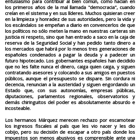
entusiasmo para contribuir al bien común, como hacían en
los primeros años de la mal llamada "democracia", cuando
creían en el sistema y en sus líderes. Muchos quisieran creer
en la limpieza y honradez de sus autoridades, pero la vida y
los escándalos se empeñan a diario en convencerlos de que
los políticos no sólo meten la mano en nuestras carteras sin
justicia ni respeto, sino que han entrado a saco en la caja de
reserva de la Seguridad Social y han pedido tanto dinero a
los mercados que habrá por lo menos tres generaciones de
españoles condenados a pagar la deuda y a padecer un
futuro hipotecado. Los gobernantes españoles han decidido
que no les falte nunca el dinero, caiga quien caiga, y siguen
contratando asesores y colocando a sus amigos en puestos
públicos, aunque el presupuesto se dispare. Sin cordura ni
decencia, renuncian a la austeridad y siguen engordando un
Estado que, con sus autonomías, empresas públicas,
diputaciones, parlamentos regionales, observatorios y
demás chiringuitos del poder es absolutamente absurdo e
incosteable.
Los hermanos Márquez merecen rechazo por escamotear
los ingresos fiscales al país que les vio nacer y les dio
cobijo, pero su decisión de escapar a otro país donde los
impuestos son menos abusivos es comprensible ante una