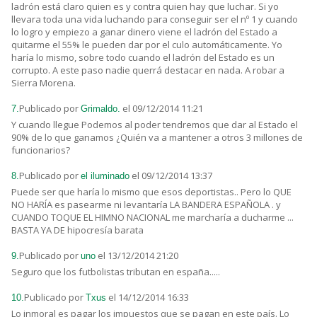
ladrón está claro quien es y contra quien hay que luchar. Si yo
llevara toda una vida luchando para conseguir ser el nº 1 y cuando
lo logro y empiezo a ganar dinero viene el ladrón del Estado a
quitarme el 55% le pueden dar por el culo automáticamente. Yo
haría lo mismo, sobre todo cuando el ladrón del Estado es un
corrupto. A este paso nadie querrá destacar en nada. A robar a
Sierra Morena.
Publicado por
el 09/12/2014 11:21
7.
Grimaldo.
Y cuando llegue Podemos al poder tendremos que dar al Estado el
90% de lo que ganamos ¿Quién va a mantener a otros 3 millones de
funcionarios?
Publicado por
el 09/12/2014 13:37
8.
el iluminado
Puede ser que haría lo mismo que esos deportistas.. Pero lo QUE
NO HARÍA es pasearme ni levantaría LA BANDERA ESPAÑOLA . y
CUANDO TOQUE EL HIMNO NACIONAL me marcharía a ducharme ...
BASTA YA DE hipocresía barata
Publicado por
el 13/12/2014 21:20
9.
uno
Seguro que los futbolistas tributan en españa.....
Publicado por
el 14/12/2014 16:33
10.
Txus
Lo inmoral es pagar los impuestos que se pagan en este país. Lo