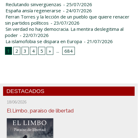
Reclutando sinvergüenzas
- 25/07/2026
España ansía regenerarse
- 24/07/2026
Ferran Torres y la lección de un pueblo que quiere renacer
sin partidos políticos
- 23/07/2026
Sin verdad no hay democracia. La mentira deslegitima al
poder
- 22/07/2026
La islamofobia se dispara en Europa
- 21/07/2026
1
2
3
4
5
»
...
684
DESTACADOS
18/06/2026
El Limbo, paraíso de libertad