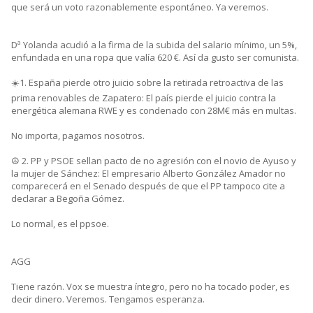
que será un voto razonablemente espontáneo. Ya veremos.
Dª Yolanda acudió a la firma de la subida del salario mínimo, un 5%,
enfundada en una ropa que valía 620 €. Así da gusto ser comunista.
☀️1. España pierde otro juicio sobre la retirada retroactiva de las
prima renovables de Zapatero: El país pierde el juicio contra la
energética alemana RWE y es condenado con 28M€ más en multas.
No importa, pagamos nosotros.
☮️ 2. PP y PSOE sellan pacto de no agresión con el novio de Ayuso y
la mujer de Sánchez: El empresario Alberto González Amador no
comparecerá en el Senado después de que el PP tampoco cite a
declarar a Begoña Gómez.
Lo normal, es el ppsoe.
AGG
Tiene razón. Vox se muestra íntegro, pero no ha tocado poder, es
decir dinero. Veremos. Tengamos esperanza.