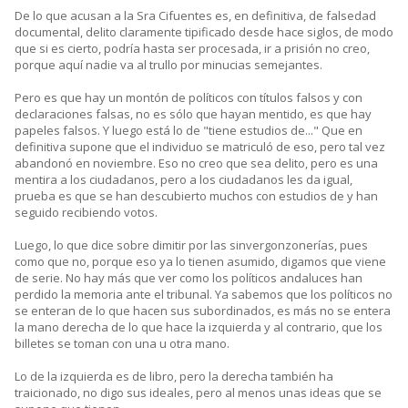
De lo que acusan a la Sra Cifuentes es, en definitiva, de falsedad
documental, delito claramente tipificado desde hace siglos, de modo
que si es cierto, podría hasta ser procesada, ir a prisión no creo,
porque aquí nadie va al trullo por minucias semejantes.
Pero es que hay un montón de políticos con títulos falsos y con
declaraciones falsas, no es sólo que hayan mentido, es que hay
papeles falsos. Y luego está lo de "tiene estudios de..." Que en
definitiva supone que el individuo se matriculó de eso, pero tal vez
abandonó en noviembre. Eso no creo que sea delito, pero es una
mentira a los ciudadanos, pero a los ciudadanos les da igual,
prueba es que se han descubierto muchos con estudios de y han
seguido recibiendo votos.
Luego, lo que dice sobre dimitir por las sinvergonzonerías, pues
como que no, porque eso ya lo tienen asumido, digamos que viene
de serie. No hay más que ver como los políticos andaluces han
perdido la memoria ante el tribunal. Ya sabemos que los políticos no
se enteran de lo que hacen sus subordinados, es más no se entera
la mano derecha de lo que hace la izquierda y al contrario, que los
billetes se toman con una u otra mano.
Lo de la izquierda es de libro, pero la derecha también ha
traicionado, no digo sus ideales, pero al menos unas ideas que se