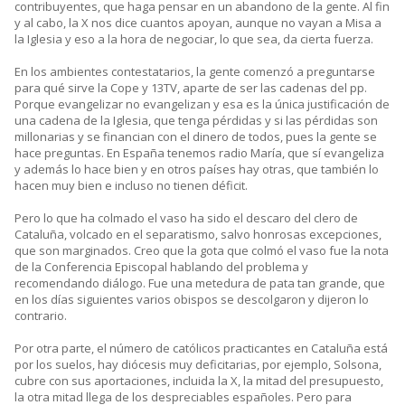
contribuyentes, que haga pensar en un abandono de la gente. Al fin
y al cabo, la X nos dice cuantos apoyan, aunque no vayan a Misa a
la Iglesia y eso a la hora de negociar, lo que sea, da cierta fuerza.
En los ambientes contestatarios, la gente comenzó a preguntarse
para qué sirve la Cope y 13TV, aparte de ser las cadenas del pp.
Porque evangelizar no evangelizan y esa es la única justificación de
una cadena de la Iglesia, que tenga pérdidas y si las pérdidas son
millonarias y se financian con el dinero de todos, pues la gente se
hace preguntas. En España tenemos radio María, que sí evangeliza
y además lo hace bien y en otros países hay otras, que también lo
hacen muy bien e incluso no tienen déficit.
Pero lo que ha colmado el vaso ha sido el descaro del clero de
Cataluña, volcado en el separatismo, salvo honrosas excepciones,
que son marginados. Creo que la gota que colmó el vaso fue la nota
de la Conferencia Episcopal hablando del problema y
recomendando diálogo. Fue una metedura de pata tan grande, que
en los días siguientes varios obispos se descolgaron y dijeron lo
contrario.
Por otra parte, el número de católicos practicantes en Cataluña está
por los suelos, hay diócesis muy deficitarias, por ejemplo, Solsona,
cubre con sus aportaciones, incluida la X, la mitad del presupuesto,
la otra mitad llega de los despreciables españoles. Pero para