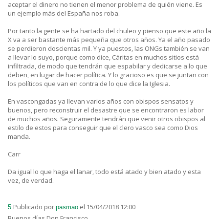
aceptar el dinero no tienen el menor problema de quién viene. Es
un ejemplo más del España nos roba.
Por tanto la gente se ha hartado del chuleo y pienso que este año la
X va a ser bastante más pequeña que otros años. Ya el año pasado
se perdieron doscientas mil. Y ya puestos, las ONGs también se van
a llevar lo suyo, porque como dice, Cáritas en muchos sitios está
infiltrada, de modo que tendrán que espabilar y dedicarse a lo que
deben, en lugar de hacer política. Y lo gracioso es que se juntan con
los políticos que van en contra de lo que dice la Iglesia.
En vascongadas ya llevan varios años con obispos sensatos y
buenos, pero reconstruir el desastre que se encontraron es labor
de muchos años. Seguramente tendrán que venir otros obispos al
estilo de estos para conseguir que el clero vasco sea como Dios
manda.
Carr
Da igual lo que haga el lanar, todo está atado y bien atado y esta
vez, de verdad.
Publicado por
el 15/04/2018 12:00
5.
pasmao
Buenos días Don Francisco