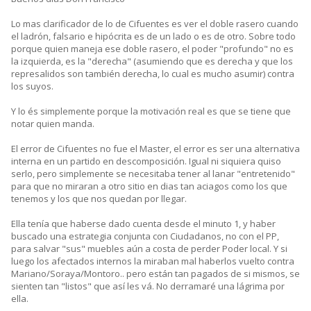
Lo mas clarificador de lo de Cifuentes es ver el doble rasero cuando
el ladrón, falsario e hipócrita es de un lado o es de otro. Sobre todo
porque quien maneja ese doble rasero, el poder "profundo" no es
la izquierda, es la "derecha" (asumiendo que es derecha y que los
represalidos son también derecha, lo cual es mucho asumir) contra
los suyos.
Y lo és simplemente porque la motivación real es que se tiene que
notar quien manda.
El error de Cifuentes no fue el Master, el error es ser una alternativa
interna en un partido en descomposición. Igual ni siquiera quiso
serlo, pero simplemente se necesitaba tener al lanar "entretenido"
para que no miraran a otro sitio en dias tan aciagos como los que
tenemos y los que nos quedan por llegar.
Ella tenía que haberse dado cuenta desde el minuto 1, y haber
buscado una estrategia conjunta con Ciudadanos, no con el PP,
para salvar "sus" muebles aún a costa de perder Poder local. Y si
luego los afectados internos la miraban mal haberlos vuelto contra
Mariano/Soraya/Montoro.. pero están tan pagados de si mismos, se
sienten tan "listos" que así les vá. No derramaré una lágrima por
ella.