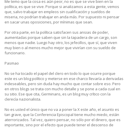
Me temo que la cosa es aún peor, no es que se vive bien en la
política, es que se vive. Porque si analizamos a esta gente, vemos
que, salvo trabajar en empleos sin cualificación y sueldos de
miseria, no podrían trabajar en anda más. Por supuesto ni pensar
en sacar unas oposiciones, por mínimas que sean.
Por otra parte, en la política satisfacen sus ansias de poder,
aumentadas porque saben que sin la tapadera de un cargo, son
menos que nadie. Luego hay otro, los jefecillos, que sí, que viven
muy bien o al menos mucho mejor que vivirían con su sueldo de
funcionario.
Pasmao
No se ha tocado el papel del clero en todo lo que ocurre porque
este es un blog político y meterse en ese charco llevaría a derivadas
indeseables, pero sin duda hay mucho que contar sobre eso. Pero
en otros blogs se trata con mucho detalle y se pone a cada cual en
su sitio. Ese que cita, Germinans, es un blog muy crítico con la
clerecía nazionalista.
No es usted el único que no va a poner la X este año, el asunto es
tan grave, que la Conferencia Episcopal tiene mucho miedo, están
aterrorizados. Tal vez, quiero pensar, no sólo por el dinero, que es
importante, sino por el efecto que puede tener el descenso de