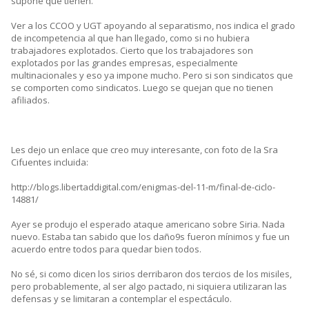
supone que tienen.
Ver a los CCOO y UGT apoyando al separatismo, nos indica el grado
de incompetencia al que han llegado, como si no hubiera
trabajadores explotados. Cierto que los trabajadores son
explotados por las grandes empresas, especialmente
multinacionales y eso ya impone mucho. Pero si son sindicatos que
se comporten como sindicatos. Luego se quejan que no tienen
afiliados.
Les dejo un enlace que creo muy interesante, con foto de la Sra
Cifuentes incluida:
http://blogs.libertaddigital.com/enigmas-del-11-m/final-de-ciclo-
14881/
Ayer se produjo el esperado ataque americano sobre Siria. Nada
nuevo. Estaba tan sabido que los daño9s fueron mínimos y fue un
acuerdo entre todos para quedar bien todos.
No sé, si como dicen los sirios derribaron dos tercios de los misiles,
pero probablemente, al ser algo pactado, ni siquiera utilizaran las
defensas y se limitaran a contemplar el espectáculo.